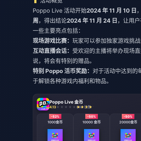
活动概览
Poppo Live 活动开始
2024 年 11 月 10 日
周
，得出结论
2024 年 11 月 24 日
，让用户
一些主要亮点包括：
现场游戏比赛：
玩家可以参加独家游戏挑战并争夺
互动直播会话：
受欢迎的主播将举办现场直
说，将会有特别的赠品。
特别 Poppo 活币奖励：
对于活动中达到的每个
于解锁各种游戏内福利和物品。
Poppo Live 金币
4.13
846 已售
-52%
-50%
-50%
1000金币
10000 金币
20000金币