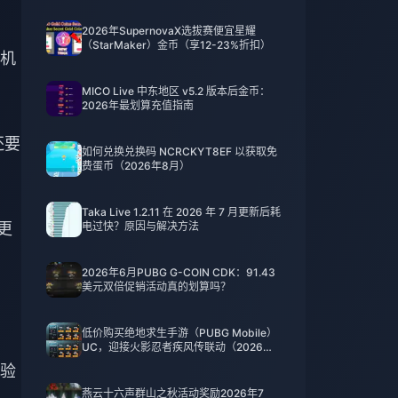
2026年SupernovaX选拔赛便宜星耀
（StarMaker）金币（享12-23%折扣）
机
MICO Live 中东地区 v5.2 版本后金币：
2026年最划算充值指南
还要
如何兑换兑换码 NCRCKYT8EF 以获取免
费蛋币（2026年8月）
Taka Live 1.2.11 在 2026 年 7 月更新后耗
更
电过快？原因与解决方法
2026年6月PUBG G-COIN CDK：91.43
美元双倍促销活动真的划算吗？
低价购买绝地求生手游（PUBG Mobile）
UC，迎接火影忍者疾风传联动（2026年7
月）：价格、最佳礼包与安全充值指南
体验
燕云十六声群山之秋活动奖励2026年7