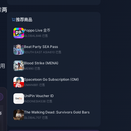
续
两
推荐商品
Poppo Live 金币
GLOBAL
846 已售
Beat Party SEA Pass
SOUTH EAST ASIA
610 已售
Blood Strike (MENA)
可用
ME
990 已售
Spacetoon Go Subscription (OM)
OMAN
881 已售
UniPin Voucher ID
INDONESIA
538 已售
-50%
-50%
-50%
The Walking Dead: Survivors Gold Bars
币
252000 金币
430000 金币
870000 金币
GLOBAL
707 已售