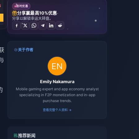
4
￥ 159.26
￥ 271.69
￥ 549.74
限时优惠
￥ 318.82
￥ 544.00
￥ 1100.67
分享赢最高10%优惠
立即购买
立即购买
立即购买
分享以解锁幸运大转盘。
获
关于作者
与
Emily Nakamura
的
Mobile gaming expert and app economy analyst
specializing in F2P monetization and in-app
purchase trends.
查看完整个人资料 →
推荐新闻