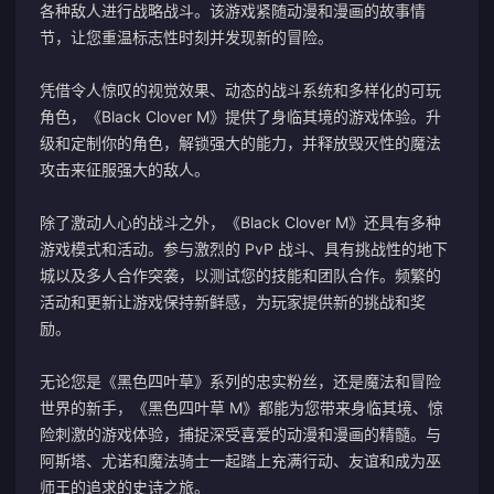
各种敌人进行战略战斗。该游戏紧随动漫和漫画的故事情
节，让您重温标志性时刻并发现新的冒险。
凭借令人惊叹的视觉效果、动态的战斗系统和多样化的可玩
角色，《Black Clover M》提供了身临其境的游戏体验。升
级和定制你的角色，解锁强大的能力，并释放毁灭性的魔法
攻击来征服强大的敌人。
除了激动人心的战斗之外，《Black Clover M》还具有多种
游戏模式和活动。参与激烈的 PvP 战斗、具有挑战性的地下
城以及多人合作突袭，以测试您的技能和团队合作。频繁的
活动和更新让游戏保持新鲜感，为玩家提供新的挑战和奖
励。
无论您是《黑色四叶草》系列的忠实粉丝，还是魔法和冒险
世界的新手，《黑色四叶草 M》都能为您带来身临其境、惊
险刺激的游戏体验，捕捉深受喜爱的动漫和漫画的精髓。与
阿斯塔、尤诺和魔法骑士一起踏上充满行动、友谊和成为巫
师王的追求的史诗之旅。