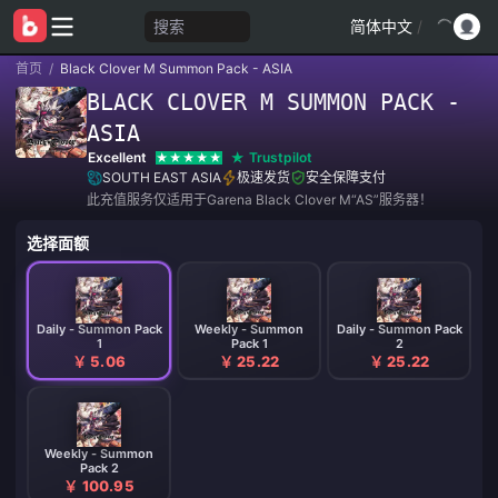
搜索
简体中文
/
首页
/
Black Clover M Summon Pack - ASIA
BLACK CLOVER M SUMMON PACK -
ASIA
Excellent
Trustpilot
SOUTH EAST ASIA
极速发货
安全保障支付
此充值服务仅适用于Garena Black Clover M“AS”服务器！
选择面额
Daily - Summon Pack
Weekly - Summon
Daily - Summon Pack
1
Pack 1
2
￥ 5.06
￥ 25.22
￥ 25.22
Weekly - Summon
Pack 2
￥ 100.95