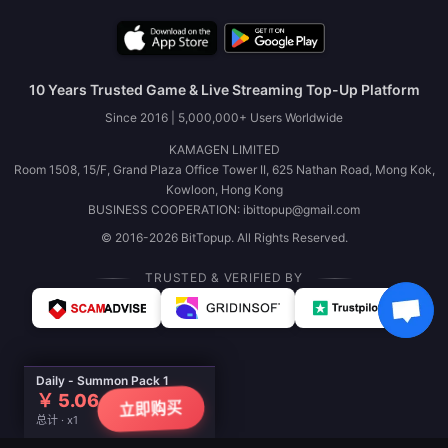
10 Years Trusted Game & Live Streaming Top-Up Platform
Since 2016 | 5,000,000+ Users Worldwide
KAMAGEN LIMITED
Room 1508, 15/F, Grand Plaza Office Tower II, 625 Nathan Road, Mong Kok,
Kowloon, Hong Kong
BUSINESS COOPERATION: ibittopup@gmail.com
© 2016-2026 BitTopup. All Rights Reserved.
TRUSTED & VERIFIED BY
Daily - Summon Pack 1
￥ 5.06
立即购买
总计 · x1