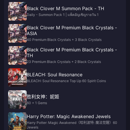
Black Clover M Summon Pack - TH
Daily - Summon Pack 1 | แพ็คอัญเชิญรายวัน 1
Black Clover M Premium Black Crystals -
ASIA
40 Premium Black Crystals + 3 Black Crystals
Black Clover M Premium Black Crystals -
TH
23 Premium Black Crystals + 2 Black Crystals
BLEACH: Soul Resonance
BLEACH: Soul Resonance Top Up 60 Spirit Coins
胜利女神：妮姬
60 + 1 Gems
Harry Potter: Magic Awakened Jewels
Harry Potter: Magic Awakened（哈利波特: 魔法觉醒）60
Jewels