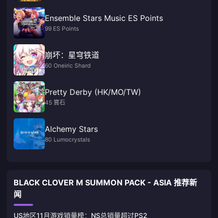
Ensemble Stars Music ES Points
99 ES Points
崩坏：星穹铁道
60 Oneiric Shard
Pretty Derby (HK/MO/TW)
45 寶石
Alchemy Stars
80 Lumocrystals
BLACK CLOVER M SUMMON PACK - ASIA 推荐新
闻
US地区11月游戏销量榜：NS总销量超过PS2