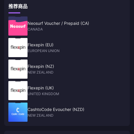
推荐商品
Neosurf Voucher / Prepaid (CA)
CANADA
Flexepin (EU)
EUROPEAN UNION
Flexepin (NZ)
NEW ZEALAND
Flexepin (UK)
UNITED KINGDOM
CashtoCode Evoucher (NZD)
NEW ZEALAND