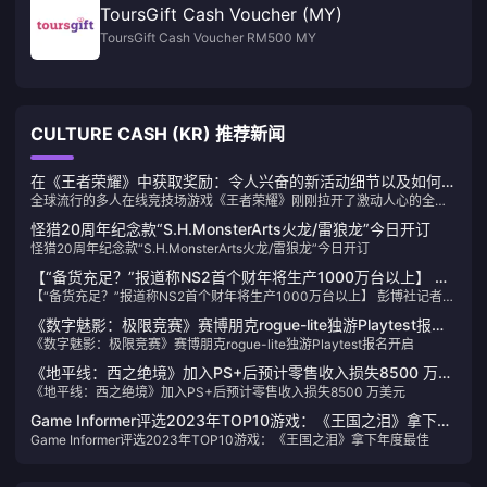
ToursGift Cash Voucher (MY)
ToursGift Cash Voucher RM500 MY
CULTURE CASH (KR) 推荐新闻
在《王者荣耀》中获取奖励：令人兴奋的新活动细节以及如何提
全球流行的多人在线竞技场游戏《王者荣耀》刚刚拉开了激动人心的全新
升您的游戏玩法！
游戏内活动的序幕，该活动有望带来新的奖励、挑战和增强的游戏体验。
怪猎20周年纪念款“S.H.MonsterArts火龙/雷狼龙”今日开订
怪猎20周年纪念款“S.H.MonsterArts火龙/雷狼龙”今日开订
【“备货充足？”报道称NS2首个财年将生产1000万台以上】 彭
【“备货充足？”报道称NS2首个财年将生产1000万台以上】 彭博社记者
博社记者Takashi Mochizuki近日发文透露道：“根据显示器的
Takashi Mochizuki近日发文透露道：“根据显示器的出货数据，任天堂新
出货数据，任天堂新游戏机（以下简称NS2）在上市的第一个财
《数字魅影：极限竞赛》赛博朋克rogue-lite独游Playtest报名
游戏机（以下简称NS2）在上市的第一个财年产量应该超过1000万台，这
年产量应该超过1000万台，这与PS5和XSX/S推出时的缺货情
《数字魅影：极限竞赛》赛博朋克rogue-lite独游Playtest报名开启
开启
与PS5和XSX/S推出时的缺货情况会截然不同。至于OLED版，调研公司
况会截然不同。至于OLED版，调研公司Omdia表示不会在今年
Omdia表示不会在今年发售。”虽然截至目前任天堂还尚未正式公布NS2，
《地平线：西之绝境》加入PS+后预计零售收入损失8500 万美
不过已有不少爆料人宣称这款备受期待的NS后续机型会在今年推出。不仅
发售。”虽然截至目前任天堂还尚未正式公布NS2，不过已有不
《地平线：西之绝境》加入PS+后预计零售收入损失8500 万美元
元
如此，根据GDC的调查报告显示，现已有不少工作室正在为NS2开发游
少爆料人宣称这款备受期待的NS后续机型会在今年推出。不仅
戏。NWe
Game Informer评选2023年TOP10游戏：《王国之泪》拿下年
如此，根据GDC的调查报告显示，现已有不少工作室正在为
Game Informer评选2023年TOP10游戏：《王国之泪》拿下年度最佳
度最佳
NS2开发游戏。NWe