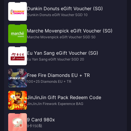
Dunkin Donuts eGift Voucher (SG)
Dunkin Donuts eGift Voucher SGD 10
Marche Movenpick eGift Voucher (SG)
Marche Movenpick eGift Voucher SGD 50
Eu Yan Sang eGift Voucher (SG)
Eu Yan Sang eGift Voucher SGD 20
Free Fire Diamonds EU + TR
100+25 Diamonds EU + TR
JinJinJin Gift Pack Redeem Code
JinJinJin Firework Experence BAG
9 Card 980x
9卡150點