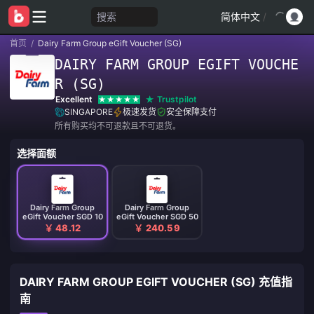
搜索
简体中文
/
首页
/
Dairy Farm Group eGift Voucher (SG)
DAIRY FARM GROUP EGIFT VOUCHE
R (SG)
Excellent
Trustpilot
SINGAPORE
极速发货
安全保障支付
所有购买均不可退款且不可退货。
选择面额
Dairy Farm Group
Dairy Farm Group
eGift Voucher SGD 10
eGift Voucher SGD 50
￥ 48.12
￥ 240.59
DAIRY FARM GROUP EGIFT VOUCHER (SG) 充值指
南