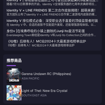
让你的心跳加速吧！
随着7月10日新赛季的开启，Identity V全球服务器的七周年庆典即将拉开
肤！
帷幕！让我们一起来看看吧！
Identity V × LINE FRIENDS 第二次合作皮肤揭晓！超萌来袭！
官方团队公布了Identity V × LINE FRIENDS合作第二波游戏内皮肤的模
型。让我们一起来了解这两款可爱的全新服装的细节：
Identity V 排位模式必备：深受职业选手喜爱的顶级监管者时装
在 Identity V 中，合适的皮肤不仅能提升美观，还能增强游戏体验。以下
是一份监管者皮肤精选列表，这些皮肤因其流畅的动画和无遮挡的视野而
身份v |在埃弗呼吸的小镇上删除的Junji Ito复活节彩蛋
备受顶尖玩家青睐。
Eversleeping Town曾经是Identity V和Junji Ito Collection之间的合作地
图的设置，其中包含着令人毛骨悚然的复活节彩蛋，引用了他的标志性恐
《咕噜》后继有人！MC站2024十大最差游戏榜单出炉
怖故事。
《咕噜》后继有人！MC站2024十大最差游戏榜单出炉
推荐商品
Garena Undawn RC (Philippines)
ASIA PACIFIC
Light of Thel: New Era Crystal
SOUTH EAST ASIA