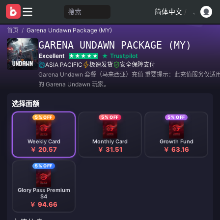
搜索
简体中文
/
首页
/
Garena Undawn Package (MY)
GARENA UNDAWN PACKAGE (MY)
Excellent
Trustpilot
ASIA PACIFIC
极速发货
安全保障支付
Garena Undawn 套餐（马来西亚）充值 重要提示：此充值服务仅
的 Garena Undawn 玩家。
选择面额
5% OFF
5% OFF
5% OFF
Weekly Card
Monthly Card
Growth Fund
￥ 20.57
￥ 31.51
￥ 63.16
5% OFF
Glory Pass Premium
S4
￥ 94.66