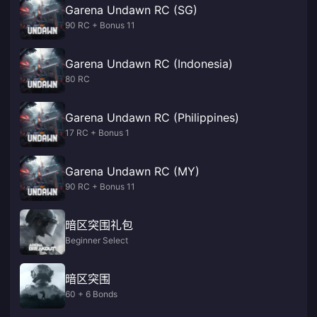
Garena Undawn RC (SG)
90 RC + Bonus 11
Garena Undawn RC (Indonesia)
80 RC
Garena Undawn RC (Philippines)
17 RC + Bonus 1
Garena Undawn RC (MY)
90 RC + Bonus 11
暗区突围礼包
Beginner Select
暗区突围
60 + 6 Bonds