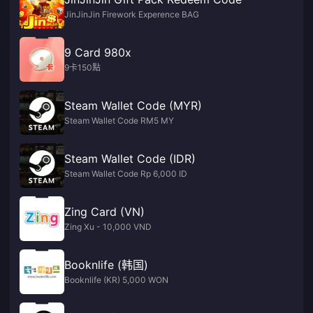
JinJinJin Firework Experence BAG
9 Card 980x
9卡150點
Steam Wallet Code (MYR)
Steam Wallet Code RM5 MY
Steam Wallet Code (IDR)
Steam Wallet Code Rp 6,000 ID
Zing Card (VN)
Zing Xu - 10,000 VND
Booknlife (韩国)
Booknlife (KR) 5,000 WON