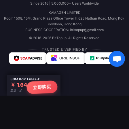
Since 2016 | 5,000,000+ Users Worldwide
KAMAGEN LIMITED
Room 1508, 15/F, Grand Plaza Office Tower II, 625 Nathan Road, Mong Kok,
Kowloon, Hong Kong
BUSINESS COOPERATION: ibittopup@gmail.com
© 2016-2026 BitTopup. All Rights Reserved.
TRUSTED & VERIFIED BY
30M Koin Emas-D
￥ 1.64
立即购买
总计 · x1