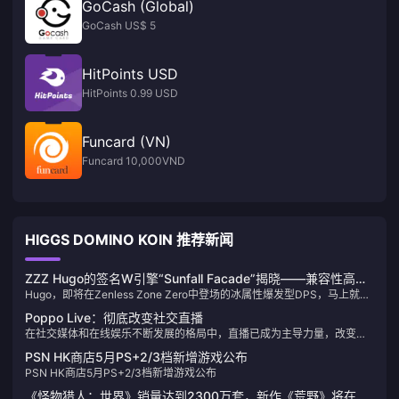
GoCash (Global)
GoCash US$ 5
HitPoints USD
HitPoints 0.99 USD
Funcard (VN)
Funcard 10,000VND
HIGGS DOMINO KOIN 推荐新闻
ZZZ Hugo的签名W引擎“Sunfall Facade”揭晓——兼容性高但
Hugo，即将在Zenless Zone Zero中登场的冰属性爆发型DPS，马上就要
有强劲替代品。还值得抽取吗？
上线了。他的标志性W技能“Sunfall Facade”的效果和属性已经正式公
Poppo Live：彻底改变社交直播
布。值得抽取吗？
在社交媒体和在线娱乐不断发展的格局中，直播已成为主导力量，改变了
我们联系、共享和消费内容的方式。在众多可用平台中，Poppo Live 作为
PSN HK商店5月PS+2/3档新增游戏公布
一款独特且引人入胜的社交直播应用程序脱颖而出，因其创新功能和充满
PSN HK商店5月PS+2/3档新增游戏公布
活力的社区而在全球范围内广受欢迎。
《怪物猎人：世界》销量达到2300万套，新作《荒野》将在夏