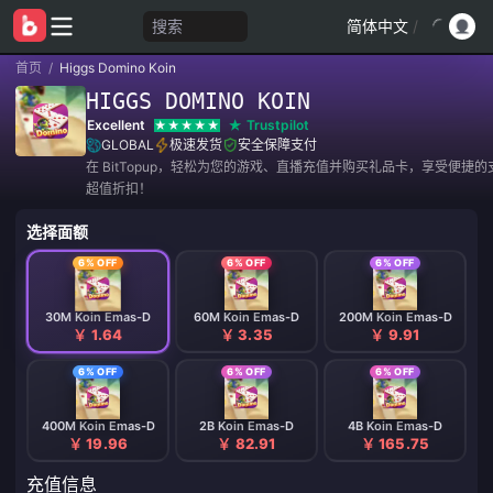
搜索
简体中文
/
首页
/
Higgs Domino Koin
HIGGS DOMINO KOIN
Excellent
Trustpilot
GLOBAL
极速发货
安全保障支付
在 BitTopup，轻松为您的游戏、直播充值并购买礼品卡，享受便捷
超值折扣！
选择面额
6% OFF
6% OFF
6% OFF
30M Koin Emas-D
60M Koin Emas-D
200M Koin Emas-D
￥ 1.64
￥ 3.35
￥ 9.91
6% OFF
6% OFF
6% OFF
400M Koin Emas-D
2B Koin Emas-D
4B Koin Emas-D
￥ 19.96
￥ 82.91
￥ 165.75
充值信息