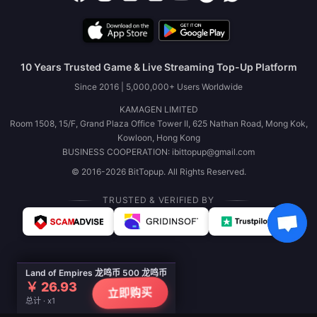
10 Years Trusted Game & Live Streaming Top-Up Platform
Since 2016 | 5,000,000+ Users Worldwide
KAMAGEN LIMITED
Room 1508, 15/F, Grand Plaza Office Tower II, 625 Nathan Road, Mong Kok,
Kowloon, Hong Kong
BUSINESS COOPERATION: ibittopup@gmail.com
© 2016-2026 BitTopup. All Rights Reserved.
TRUSTED & VERIFIED BY
Land of Empires 龙鸣币 500 龙鸣币
￥ 26.93
立即购买
总计 · x1