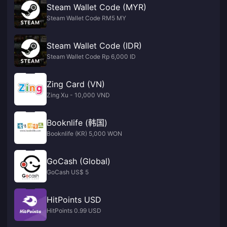
Steam Wallet Code (MYR)
Steam Wallet Code RM5 MY
Steam Wallet Code (IDR)
Steam Wallet Code Rp 6,000 ID
Zing Card (VN)
Zing Xu - 10,000 VND
Booknlife (韩国)
Booknlife (KR) 5,000 WON
GoCash (Global)
GoCash US$ 5
HitPoints USD
HitPoints 0.99 USD