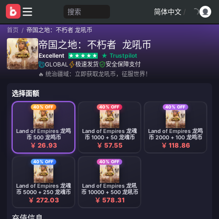
搜索
简体中文
/
首页
/
帝国之地：不朽者 龙吼币
帝国之地：不朽者 龙吼币
Excellent
Trustpilot
GLOBAL
极速发货
安全保障支付
🔥 统治疆域：立即获取龙吼币，征服世界！
选择面额
40% OFF
40% OFF
40% OFF
Land of Empires 龙鸣
Land of Empires 龙魂
Land of Empires 龙鸣
币 500 龙鸣币
币 1000 + 50 龙魂币
币 2000 + 100 龙鸣币
￥ 26.93
￥ 57.55
￥ 118.86
40% OFF
40% OFF
Land of Empires 龙魂
Land of Empires 龙吼
币 5000 + 250 龙魂币
币 10000 + 500 龙吼币
￥ 272.03
￥ 578.31
充值信息