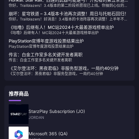
你好，Trailblazers！3.4版本的第二阶段祈愿现已上线。你抽到心仪的角
揭晓！
色了吗？ 关于未来的祈愿时间表和角色详情，我们收集了一些信息与大家
崩坏：星穹铁道 – 3.4版本卡池再次调整！周日与托帕石回归！
分享——一起来看看吧。
你好，Trailblazers！好消息！3.4版本的卡池阵容再次调整！上半年不会
有单独复刻卡池——Sunday将回归！让我们仔细看看具体内容。
《咕噜》后继有人！MC站2024十大最差游戏榜单出炉
《咕噜》后继有人！MC站2024十大最差游戏榜单出炉
PlayStation官博年度游戏投票结果出炉
PlayStation官博年度游戏投票结果出炉
传言：白金工作室多名关键开发者离职
传言：白金工作室多名关键开发者离职
《艾尔登法环：黑夜君临》非服务型游戏，一局约40分钟
《艾尔登法环：黑夜君临》非服务型游戏，一局约40分钟
推荐商品
StarzPlay Subscription (JO)
JORDAN
Microsoft 365 (QA)