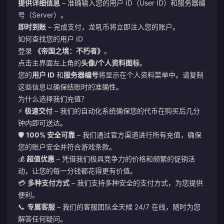
提供详细信息
– 准确输入您的用户 ID（User ID）和服务器编
号（Server）。
即时到账
– 完成支付，龙吼币将立即注入您的账户。
如何查找您的用户 ID
登录
《帝国之境：不朽者》
。
点击主界面左上角的
头像/个人资料图标
。
您的
用户 ID
和
服务器编号
将显示在个人资料菜单中。请复制
这些信息以确保结账时的准确性。
为什么选择我们充值？
⚡
极速交付
– 我们的自动化系统确保您的代币在购买后几分
钟内即可送达。
🛡️
100% 安全可靠
– 我们通过官方渠道进行所有充值，确保
您的账户安全并符合游戏条款。
💰
超值优惠
– 凭借我们极具竞争力的价格和频繁的促销活
动，让您的每一分钱都花得更有价值。
💳
多种支付方式
– 我们支持多种安全的支付方式，为您提供
便利。
📞
专属客服
– 我们的客服团队全天候 24/7 在线，随时为您
解答任何疑问。