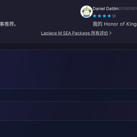
Daniel Datilm
2026/08/
事推荐。
我的 Honor of
Laplace M SEA Package 所有评价