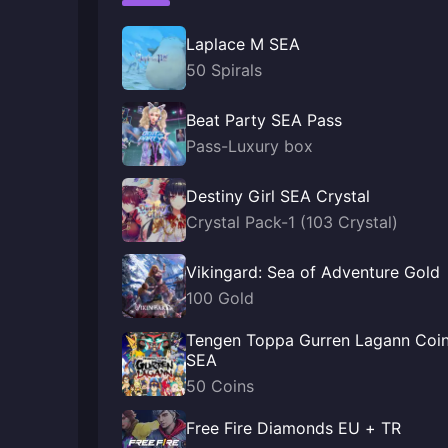
Laplace M SEA
50 Spirals
Beat Party SEA Pass
Pass-Luxury box
Destiny Girl SEA Crystal
Crystal Pack-1 (103 Crystal)
Vikingard: Sea of Adventure Gold
100 Gold
Tengen Toppa Gurren Lagann Coi
SEA
50 Coins
Free Fire Diamonds EU + TR