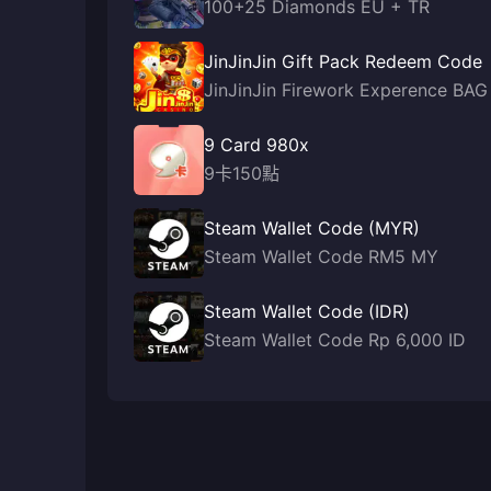
100+25 Diamonds EU + TR
JinJinJin Gift Pack Redeem Code
JinJinJin Firework Experence BAG
9 Card 980x
9卡150點
Steam Wallet Code (MYR)
Steam Wallet Code RM5 MY
Steam Wallet Code (IDR)
Steam Wallet Code Rp 6,000 ID