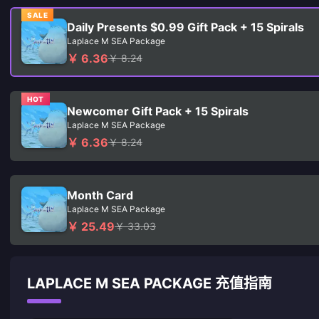
SALE
Daily Presents $0.99 Gift Pack + 15 Spirals
Laplace M SEA Package
￥ 6.36
￥ 8.24
HOT
Newcomer Gift Pack + 15 Spirals
Laplace M SEA Package
￥ 6.36
￥ 8.24
Month Card
Laplace M SEA Package
￥ 25.49
￥ 33.03
LAPLACE M SEA PACKAGE 充值指南