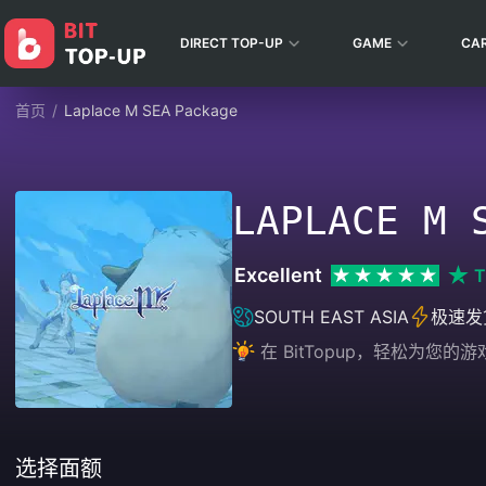
DIRECT TOP-UP
GAME
CA
首页
/
Laplace M SEA Package
LAPLACE M 
Excellent
T
SOUTH EAST ASIA
极速发
在 BitTopup，轻松为
选择面额