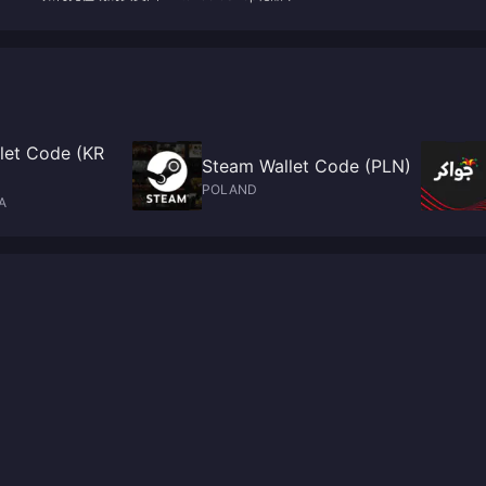
let Code (KR
Steam Wallet Code (PLN)
POLAND
A