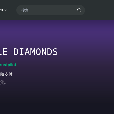
RD
LE DIAMONDS
rustpilot
保障支付
货。