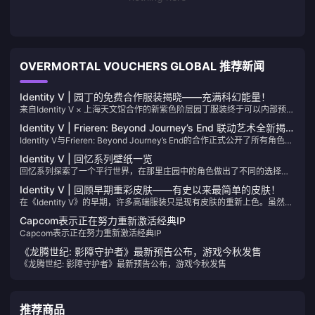
OVERMORTAL VOUCHERS GLOBAL 推荐新闻
Identity V | 园丁的免费合作服装揭晓——充满科幻能量！
来自Identity V × 上海天文馆合作的新紫色阶层园丁服装终于可以内部预览
了！一件新的合作家具也即将发布。让我们一起来看看3D模型吧！
Identity V | Frieren: Beyond Journey’s End 联动艺术全新揭晓
Identity V与Frieren: Beyond Journey’s End的合作正式公开了所有角色插
— 免费获取 Himmel 雕像！
画！Frieren和她的伙伴们将在庄园中经历怎样的冒险呢？
Identity V | 回忆系列壁纸一览
回忆系列探索了一个平行世界，在那里庄园中的角色做出了不同的选择，
开始了完全不同的人生。在这个未被庄园游戏触及的世界里，他们过着怎
Identity V | 回顾早期重彩皮肤——有史以来最简单的皮肤！
样的生活？
在《Identity V》的早期，许多高端服装只是现有皮肤的重新上色。虽然绿
色皮肤的重新上色可以接受，但令人惊讶的是，甚至紫色和金色皮肤也采
Capcom表示正在努力重新激活经典IP
用了同样的处理方式。让我们来看看吧！
Capcom表示正在努力重新激活经典IP
《龙腾世纪: 影障守护者》最新预告公布，游戏今秋发售
《龙腾世纪: 影障守护者》最新预告公布，游戏今秋发售
推荐商品