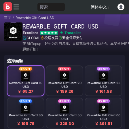
搜索
简体中文
/
首页
/
Rewarble Gift Card USD
REWARBLE GIFT CARD USD
Excellent
Trustpilot
GLOBAL
极速发货
安全保障支付
在 BitTopup，轻松为您的游戏、直播充值并购买礼品卡，享受便捷
超值折扣！
选择面额
3% OFF
3% OFF
3% OFF
Rewarble Gift Card 10
Rewarble Gift Card 20
Rewarble Gift Card 25
USD
USD
USD
￥ 65.27
￥ 159.26
￥ 161.58
3% OFF
3% OFF
3% OFF
Rewarble Gift Card 30
Rewarble Gift Card 50
Rewarble Gift Card 60
USD
USD
USD
￥ 195.75
￥ 326.30
￥ 391.51