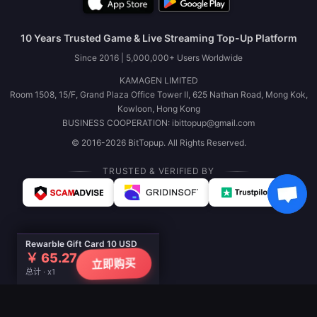
10 Years Trusted Game & Live Streaming Top-Up Platform
Since 2016 | 5,000,000+ Users Worldwide
KAMAGEN LIMITED
Room 1508, 15/F, Grand Plaza Office Tower II, 625 Nathan Road, Mong Kok,
Kowloon, Hong Kong
BUSINESS COOPERATION: ibittopup@gmail.com
© 2016-2026 BitTopup. All Rights Reserved.
TRUSTED & VERIFIED BY
Rewarble Gift Card 10 USD
￥ 65.27
立即购买
总计 · x1