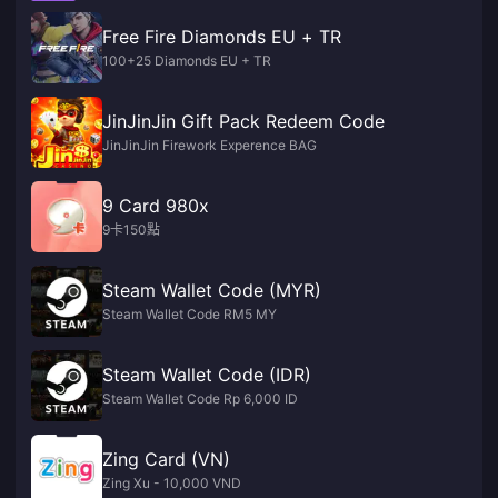
Free Fire Diamonds EU + TR
100+25 Diamonds EU + TR
JinJinJin Gift Pack Redeem Code
JinJinJin Firework Experence BAG
9 Card 980x
9卡150點
Steam Wallet Code (MYR)
Steam Wallet Code RM5 MY
Steam Wallet Code (IDR)
Steam Wallet Code Rp 6,000 ID
Zing Card (VN)
Zing Xu - 10,000 VND