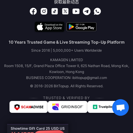
获取最新动态
10 Years Trusted Game & Live Streaming Top-Up Platform
Since 2016 | 5,000,000+ Users Worldwide
KAMAGEN LIMITED
Room 1508, 15/F, Grand Plaza Office Tower II, 625 Nathan Road, Mong Kok,
Kowloon, Hong Kong
BUSINESS COOPERATION: ibittopup@gmail.com
© 2016-2026 BitTopup. All Rights Reserved.
TRUSTED & VERIFIED BY
Showtime Gift Card 25 USD US