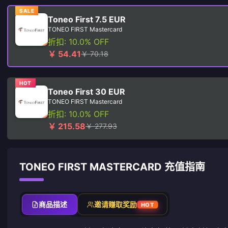
SALE
Toneo First 7.5 EUR
TONEO FIRST Mastercard
折扣: 10.0% OFF
￥ 54.41
￥ 70.18
HOT
Toneo First 30 EUR
TONEO FIRST Mastercard
折扣: 10.0% OFF
￥ 215.58
￥ 277.93
TONEO FIRST MASTERCARD 充值指南
商品描述
邀请赚取奖励
HOT