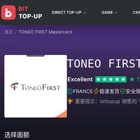
DIRECT TOP-UP
GAME
CA
首页
/
TONEO FIRST Mastercard
TONEO FIRS
Excellent
T
FRANCE
极速发货
安全
重要提示：bittopup 销
选择面额