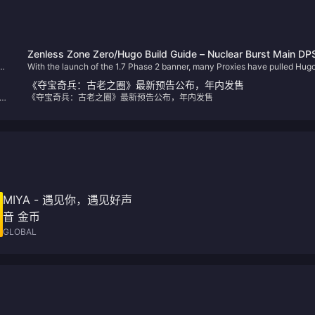
！
Zenless Zone Zero/Hugo Build Guide – Nuclear Burst Main DP
了
With the launch of the 1.7 Phase 2 banner, many Proxies have pulled Hugo
This guide covers his optimal builds, including W-Engines, Drive Discs, t
《夺宝奇兵：古老之圈》最新预告公布，年内发售
compositions, and more to help you maximize his potential.
的
《夺宝奇兵：古老之圈》最新预告公布，年内发售
为
即
MIYA - 遇见你，遇见好声
音 金币
GLOBAL