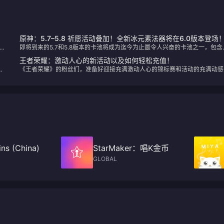
原神：5.7–5.8 祈愿活动叠加！全新冰元素法器将在6.0版本登场
将
即将到来的5.7和5.8版本的卡池将成为迄今为止最令人兴奋的卡池之一，包含
新角色和备受期待的复刻。以下是即将推出内容的详细介绍：
王者荣耀：激动人心的新活动以及如何轻松充值！
是
《王者荣耀》的粉丝们，准备好迎接充满激动人心的锦标赛和活动的充满动感
一年吧！全球电子竞技领域投入了 1500 万美元的巨额投资，2024 年有望成
该游戏具有里程碑意义的一年。无论您是经验丰富的玩家还是竞技场新手，在
将举行的活动中，每个人都能找到适合自己的东西​
ns (China)
StarMaker：唱K金币
GLOBAL