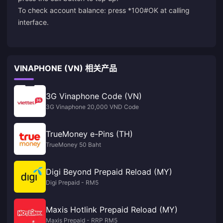
To check account balance: press *100#OK at calling
interface.
VINAPHONE (VN) 相关产品
3G Vinaphone Code (VN)
3G Vinaphone 20,000 VND Code
TrueMoney e-Pins (TH)
TrueMoney 50 Baht
Digi Beyond Prepaid Reload (MY)
Digi Prepaid - RM5
Maxis Hotlink Prepaid Reload (MY)
Maxis Prepaid - RRP RM5