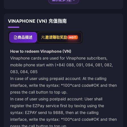
VINAPHONE (VN) 充值指南
商品描述
邀请赚取奖励
HOT
How to redeem Vinaphone (VN)
Vinaphone cards are used for Vinaphone subcribers,
mobile phone start with (+84) 088, 091, 094, 081, 082,
083, 084, 085
In case of user using prepaid account: At the calling
interface, write the syntax: *100*card code#OK and then
press the call button to top up.
In case of user using postpaid account: User shall
register the EZPay service first by texing using the
syntax: EZPAY send to 9888, then at the calling
interface, write the syntax: *100*card code#OK and then
press the call button to top up.