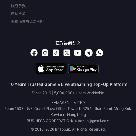
服务条款
隐私政策
编辑标准与免责声明
获取最新动态
10 Years Trusted Game & Live Streaming Top-Up Platform
Since 2016 | 5,000,000+ Users Worldwide
KAMAGEN LIMITED
Room 1508, 15/F, Grand Plaza Office Tower II, 625 Nathan Road, Mong Kok,
Kowloon, Hong Kong
BUSINESS COOPERATION: ibittopup@gmail.com
© 2016-2026 BitTopup. All Rights Reserved.