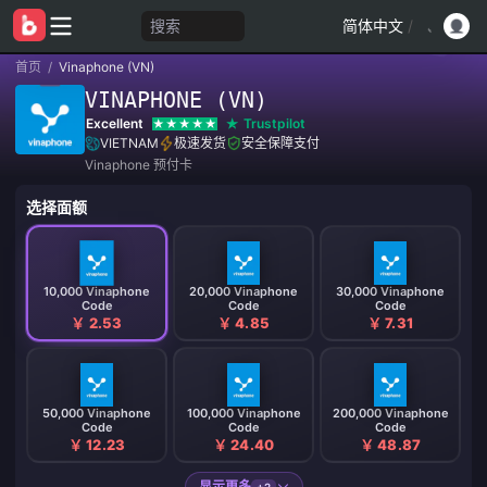
搜索
简体中文
/
首页
/
Vinaphone (VN)
VINAPHONE (VN)
Excellent
Trustpilot
VIETNAM
极速发货
安全保障支付
Vinaphone 预付卡
选择面额
10,000 Vinaphone
20,000 Vinaphone
30,000 Vinaphone
Code
Code
Code
￥ 2.53
￥ 4.85
￥ 7.31
50,000 Vinaphone
100,000 Vinaphone
200,000 Vinaphone
Code
Code
Code
￥ 12.23
￥ 24.40
￥ 48.87
显示更多
+2