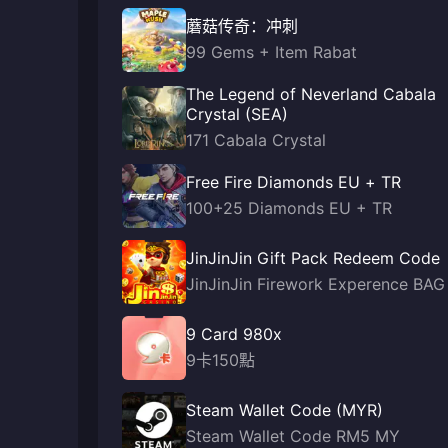
蘑菇传奇：冲刺
99 Gems + Item Rabat
The Legend of Neverland Cabala
Crystal (SEA)
171 Cabala Crystal
Free Fire Diamonds EU + TR
100+25 Diamonds EU + TR
JinJinJin Gift Pack Redeem Code
JinJinJin Firework Experence BAG
9 Card 980x
9卡150點
Steam Wallet Code (MYR)
Steam Wallet Code RM5 MY