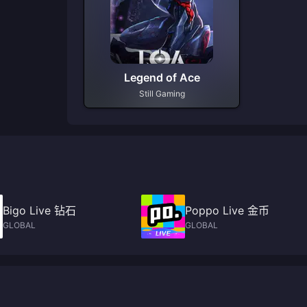
Legend of Ace
Still Gaming
Bigo Live 钻石
Poppo Live 金币
GLOBAL
GLOBAL