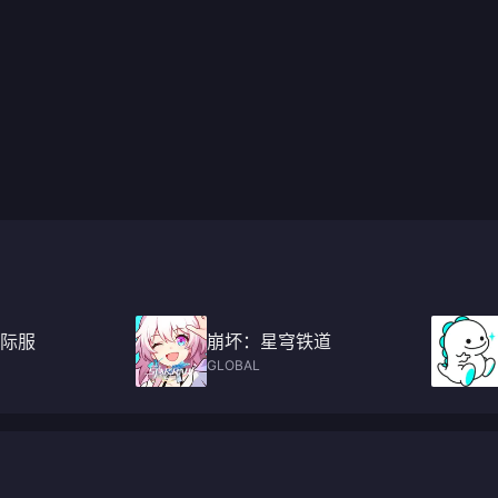
际服
崩坏：星穹铁道
GLOBAL