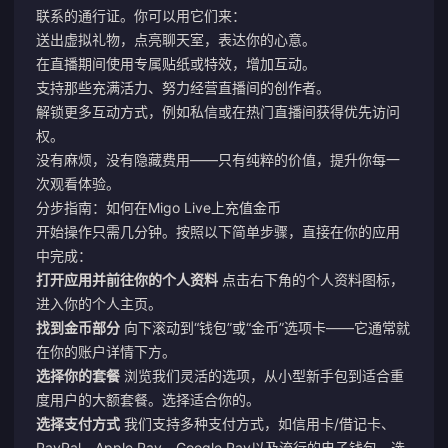
联系的通行证。你可以用它们来：
送出虚拟礼物，点亮聊天室，表达你的心意。
在直播期间使用专属贴纸或特效，增加互动。
支持那些充满活力、努力经营直播间的创作者。
解锁更多互动方式，例如私信或在热门直播间获得优先访问
权。
没有麻烦，没有隐藏费用——只有纯粹的价值，提升你每一
次观看体验。
分步指南：如何在Migo Live上充值金币
开始操作只需几分钟。按照以下简单步骤，直接在你的应用
中完成：
打开应用并前往你的个人资料
点击右下角的个人资料图标，
进入你的个人主页。
找到金币部分
向下滚动到“钱包”或“金币”选项卡——它通常就
在你的账户详情下方。
选择你的套餐
浏览我们灵活的选项，从小型新手包到适合重
度用户的大额套餐。选择适合你的。
选择支付方式
我们支持多种支付方式，如信用卡/借记卡、
PayPal、Apple Pay、Google Pay以及流行的电子钱包。选