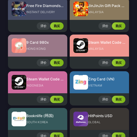
Free Fire Diamonds EU + TR
JinJinJin Gift Pack Redeem Code
INSTANT DELIVERY
MALAYSIA
评价
购买
评价
购买
9 Card 980x
Steam Wallet Code (MYR)
HONG KONG
MALAYSIA
评价
购买
评价
购买
Steam Wallet Code (IDR)
Zing Card (VN)
INDONESIA
VIETNAM
评价
购买
评价
购买
Booknlife (韩国)
HitPoints USD
SOUTH KOREA
GLOBAL
评价
购买
评价
购买