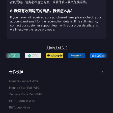
品的说明。请务必检查您的账户或收件箱以获取兑换详情。
6.
我没有收到购买的商品。我该怎么办？
If you have not received your purchased item, please check your
account and email for the redemption details. If it’s still missing,
contact our customer support team with your order details, and
we'll resolve the issue promptly.
支持的支付方式
合作伙伴
Genshin Impact Wiki
Honkai: Star Rail WIKI
Zenless Zone Zero WIKI
PUBG Mobile WIKI
BitTopup News