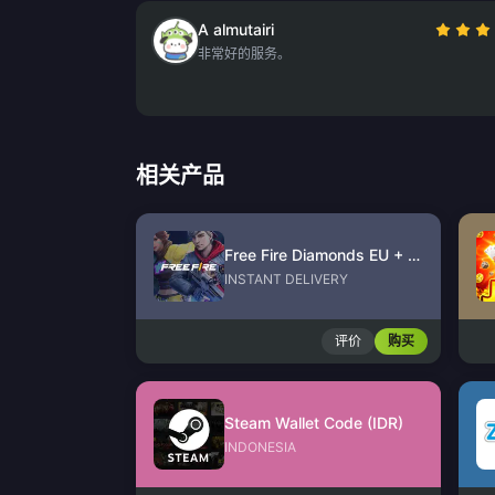
A almutairi
非常好的服务。
相关产品
Free Fire Diamonds EU + TR
INSTANT DELIVERY
评价
购买
Steam Wallet Code (IDR)
INDONESIA