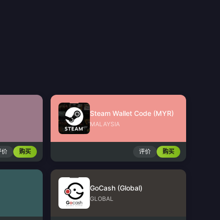
Steam Wallet Code (MYR)
MALAYSIA
评价
购买
评价
购买
GoCash (Global)
GLOBAL