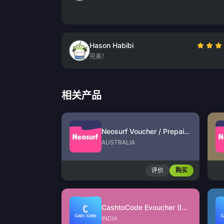
Hason Habibi
完美！
相关产品
Neosurf Voucher / Prepaid (AU)
AUSTRALIA
评价
购买
CashtoCode Evoucher (INR)
INDIA