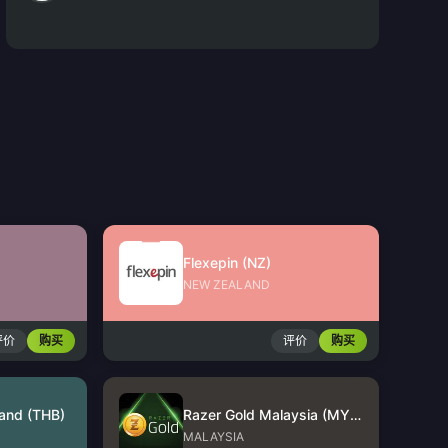
Flexepin (NZ)
NEW ZEALAND
评价
购买
评价
购买
land (THB)
Razer Gold Malaysia (MYR)
MALAYSIA