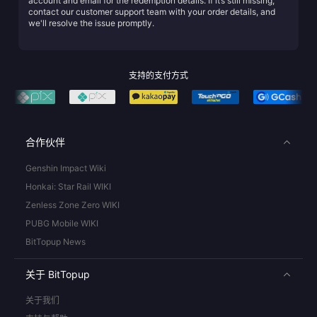
account and email for the redemption details. If it’s still missing,
contact our customer support team with your order details, and
we'll resolve the issue promptly.
支持的支付方式
合作伙伴
Genshin Impact Wiki
Honkai: Star Rail WIKI
Zenless Zone Zero WIKI
PUBG Mobile WIKI
BitTopup News
关于 BitTopup
关于我们