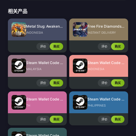
相关产品
Metal Slug: Awakening Ruby Indonesia
Free Fire Diamonds EU + TR
INDONESIA
INSTANT DELIVERY
评价
购买
评价
购买
Steam Wallet Code (MYR)
Steam Wallet Code (IDR)
MALAYSIA
INDONESIA
评价
购买
评价
购买
Steam Wallet Code (THB)
Steam Wallet Code (PHP)
TH
PHILIPPINES
评价
购买
评价
购买
Steam Wallet Code (INR)