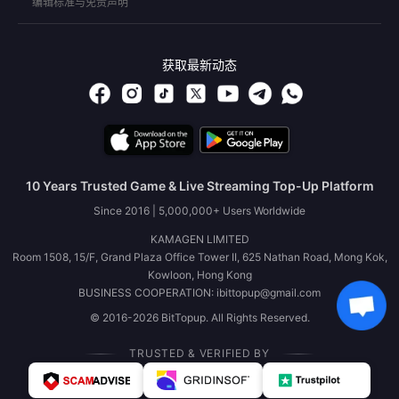
编辑标准与免责声明
获取最新动态
10 Years Trusted Game & Live Streaming Top-Up Platform
Since 2016 | 5,000,000+ Users Worldwide
KAMAGEN LIMITED
Room 1508, 15/F, Grand Plaza Office Tower II, 625 Nathan Road, Mong Kok,
Kowloon, Hong Kong
BUSINESS COOPERATION: ibittopup@gmail.com
© 2016-2026 BitTopup. All Rights Reserved.
TRUSTED & VERIFIED BY