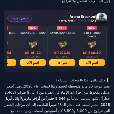
إجراءات الإنفاذ تتحسن ولا تتراجع.
Arena Breakout
عرض المزيد ›
4.45
658 مباع
-36%
-36%
-36%
-36%
1580 + 110 Bonds
3200 + 200 Bonds
6500 + 320 Bonds
13000 + 640
Bonds
 69.84
SR 141.74
SR 273.19
SR 546.39
 109.92
SR 223.10
SR 429.97
SR 859.95
اشترِ الآن
اشترِ الآن
اشترِ الآن
اشترِ ال
كيف يقارن هذا بالموجات السابقة؟
تعتبر موجة 26 مايو
متوسطة الحجم
وفقاً لمعايير عام 2026. وهي أصغر
بشكل ملحوظ من إجراءات الإنفاذ في الفترة من 1 إلى 8 فبراير (8,463
حظراً)، لكنها تتماشى تماماً مع
5,544 حظراً من أواخر مارس/أوائل أبريل
2025
. يشير النمط على مدار الـ 18 شهراً الماضية إلى أن موجات الحظر
التي تتراوح بين 5,000 و8,500 كل أسبوعين أصبحت وتيرة ثابتة، مع