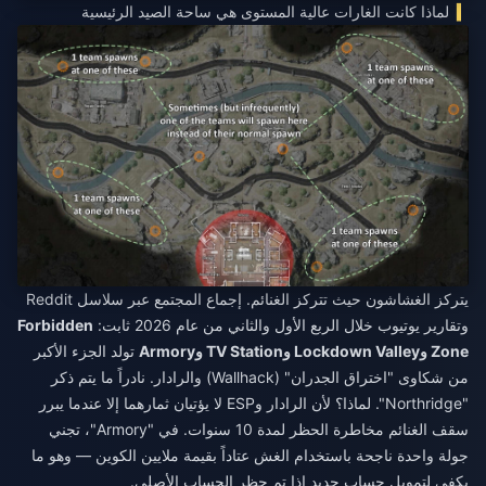
لماذا كانت الغارات عالية المستوى هي ساحة الصيد الرئيسية
يتركز الغشاشون حيث تتركز الغنائم. إجماع المجتمع عبر سلاسل Reddit
وتقارير يوتيوب خلال الربع الأول والثاني من عام 2026 ثابت:
Forbidden
Zone وLockdown Valley وTV Station وArmory
تولد الجزء الأكبر
من شكاوى "اختراق الجدران" (Wallhack) والرادار. نادراً ما يتم ذكر
"Northridge". لماذا؟ لأن الرادار وESP لا يؤتيان ثمارهما إلا عندما يبرر
سقف الغنائم مخاطرة الحظر لمدة 10 سنوات. في "Armory"، تجني
جولة واحدة ناجحة باستخدام الغش عتاداً بقيمة ملايين الكوين — وهو ما
يكفي لتمويل حساب جديد إذا تم حظر الحساب الأصلي.