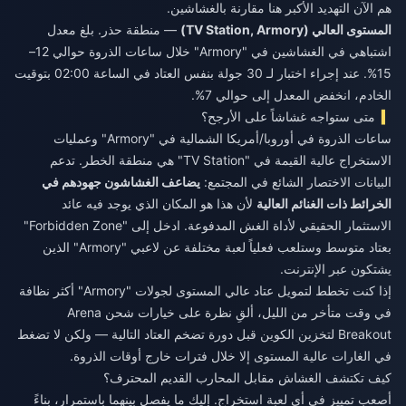
هم الآن التهديد الأكبر هنا مقارنة بالغشاشين.
المستوى العالي (TV Station, Armory)
— منطقة حذر. بلغ معدل
اشتباهي في الغشاشين في "Armory" خلال ساعات الذروة حوالي 12–
15%. عند إجراء اختبار لـ 30 جولة بنفس العتاد في الساعة 02:00 بتوقيت
الخادم، انخفض المعدل إلى حوالي 7%.
متى ستواجه غشاشاً على الأرجح؟
ساعات الذروة في أوروبا/أمريكا الشمالية في "Armory" وعمليات
الاستخراج عالية القيمة في "TV Station" هي منطقة الخطر. تدعم
البيانات الاختصار الشائع في المجتمع:
يضاعف الغشاشون جهودهم في
الخرائط ذات الغنائم العالية
لأن هذا هو المكان الذي يوجد فيه عائد
الاستثمار الحقيقي لأداة الغش المدفوعة. ادخل إلى "Forbidden Zone"
بعتاد متوسط وستلعب فعلياً لعبة مختلفة عن لاعبي "Armory" الذين
يشتكون عبر الإنترنت.
إذا كنت تخطط لتمويل عتاد عالي المستوى لجولات "Armory" أكثر نظافة
في وقت متأخر من الليل، ألقِ نظرة على خيارات
شحن Arena
Breakout
لتخزين الكوين قبل دورة تضخم العتاد التالية — ولكن لا تضغط
في الغارات عالية المستوى إلا خلال فترات خارج أوقات الذروة.
كيف تكتشف الغشاش مقابل المحارب القديم المحترف؟
أصعب تمييز في أي لعبة استخراج. إليك ما يفصل بينهما باستمرار، بناءً