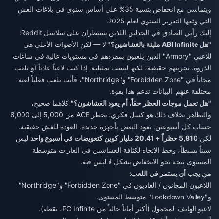
ويتماشى مع انخفاض بنسبة 35% على أساس سنوي في بلاغات الغش
التي وثقها التقرير السنوي لعام 2025.
إليك رأيي الصادق في الجدلين اللذين يسيطران على سلاسل Reddit:
"هل ABI Infinite مليئة بالغشاشين؟"
لا — لكن الأصوات الأعلى هي
للاعبي "Armory" الذين يلعبون بمفردهم في مستويات عالية في ساعات
الذروة. تجربتهم حقيقية، لكنها ليست تمثيلية. إذا كنت لاعباً عادياً أو تلعب
مجاناً في "Forbidden Zone" و"Northridge"، فأنت تلعب فعلياً لعبة
مختلفة عنهم. البيانات تدعم هذا بقوة.
"هل تعمل موجات الحظر حقاً، أم يعود الغشاشون؟"
كلاهما صحيح،
والتظاهر بخلاف ذلك هو كسل فكري. يحظر ACE من 5,000 إلى 8,000
حساب كل أسبوعين. يعود البعض بأجهزة جديدة. العودة للغش حقيقية.
لكن
5,810 حظراً + 20.41 مليار كوين كتعويضات في أسبوع واحد
ليس
شيئاً بسيطاً، وخط الاتجاه لكثافة الغشاشين في الغارات متوسطة
المستوى يتجه نحو الانخفاض بشكل لا لبس فيه.
من يجب أن يستمر في اللعب:
اللاعبون المجانون / العاديون في "Forbidden Zone" و"Northridge"
و"Lockdown Valley" متوسط المستوى.
لاعبو الهاتف المحمول (أكثر أماناً حالياً من PC Infinite، نقطة).