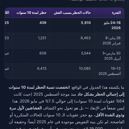
الفترة
حالات الحظر بسبب الغش
حظر لمدة 10 سنوات
اللاعبو
18–24 مايو
5,810
439
8,925
2026
26 يناير–8
8,463
1,231
8,063
فبراير 2026
30 مارس–5
5,544
609
غير مت
أبريل 2025
13–19
10,080
6,415
غير مت
أغسطس 2025
ما يكشفه هذا الجدول في الواقع:
انخفضت نسبة الحظر لمدة 10 سنوات
إلى إجمالي الحظر بشكل حاد
منذ موجة أغسطس 2025 (حيث كانت
64% عقوبات لمدة 10 سنوات) إلى حوالي 7.5% في مايو 2026. هذا
ليس ضعفاً في الإنفاذ — بل هو تحول نحو اكتشاف
الغشاشين لأول مرة
وذوي الشدة الأقل
، مع حجز عقوبات الـ 10 سنوات للحالات المتكررة أو
الفاضحة. لم تكن بنية التعويض موجودة في عام 2025 أيضاً؛ وحقيقة أن
ما يقرب من 19,000 لاعب تم تعويضهم في أسبوع واحد هي ترقية