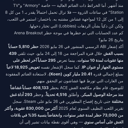
منذ أشهر. أما الخرائط ذات الغنائم العالية — خاصة "Armory" و"TV
Station" في ساعات الذروة — فلا تزال تحمل احتمالاً يقدر بـ 1 من كل 8
إلى 1 من كل 12 لمواجهة غشاش مشتبه به. باختصار: استمر في اللعب،
ولكن كن ذكياً بشأن الردهات (Lobbies) التي تختار دخولها.
كم عدد الحسابات التي تم حظرها في موجة حظر Arena Breakout
بتاريخ 26 مايو؟
أكد إشعار ABI الرسمي المنشور في 26 مايو 2026
حظر 5,810 حساباً
بسبب الغش
خلال فترة المراجعة من 18 إلى 24 مايو، حيث تلقى
439
منها عقوبات لمدة 10 سنوات
، بينما تعرض
295 حساباً آخر لحظر على
مستوى الجهاز أو عنوان IP
. كما سجل الإشعار نفسه
تعويض 18,925 لاعباً
بمبلغ إجمالي قدره
20.41 مليار كوين (Koen)
، لاستعادة الغنائم المفقودة
من الغارات التي تورط فيها غشاشون تم التحقق منهم.
للتوضيح، قام نظام مكافحة الغش ACE بحظر
408,133 حساباً غشاشاً
منذ مرحلة الوصول المبكر
، وأطلق
4,516 تحديثاً
، وحظر
293 أداة غش
مختلفة
حتى تاريخ إفصاح المطورين في 26 مايو على Steam. سجل
تقرير اللعب النظيف السنوي لعام 2025
أكثر من 830,000 عقوبة، وأكثر
من 73,000 حظر لمدة عشر سنوات، وانخفاضاً بنسبة 35% في بلاغات
الغش على أساس سنوي
— وهي أقوى نقطة بيانات تشير إلى أن