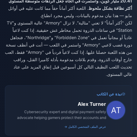
20.41 مليار كوين، واستمرت في اتجاه جعل الردهات متوسطة المستوى
أكثر نظافة بشكل ملحوظ
. اللعبة أكثر أماناً حقاً مما كانت عليه في أوائل
مايو — هذا بيان مدعوم بالبيانات، وليس مجرد انطباع.
لكن "أكثر أماناً" لا تعني "مثالية". لا تزال "Armory" عالية المستوى و"TV
Station" في ساعات الذروة تحمل مخاطر غش حقيقية. إذا كنت لاعباً
عادياً أو مجانياً تعمل في "Forbidden Zone" و"Northridge"، فتجاهل
دورة غضب لاعبي "Armory" واستمر في اللعب — أنت في أنظف نسخة
من هذه اللعبة حصلنا عليها. إذا كنت لاعباً فردياً في "Armory" فقط، العب
خارج أوقات الذروة، وقدم بلاغات مدعومة بأدلة كاميرا القتل، وراقب
تحديث اللعب النظيف التالي كل أسبوعين قبل إنفاق المزيد على عتاد
عالي المستوى.
نبذة عن الكاتب
Alex Turner
Cybersecurity expert and digital payment safety
advocate helping gamers protect their accounts and
transactions.
عرض الملف الشخصي الكامل →