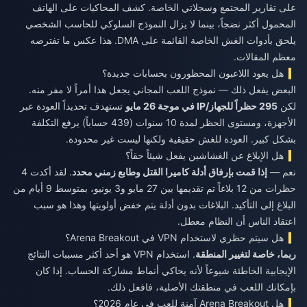
على تقارير المجتمع وسجلاتي الخاصة. كشف المحاكيات على الهاتف
المحمول أكثر نضجاً، بينما لا يزال النموذج السلوكي للحاسب الشخصي
يلحق بأدوات الغش الخاصة القائمة على DMA. هذا عكس ما تفترضه
معظم المقالات.
هل يعود اللاعبون المحظورون بحسابات جديدة؟
البعض يفعل ذلك — نموذج اللعب المجاني يجعل هذا أمراً لا مفر منه.
لكن
295 حظراً للجهاز/IP في موجة 26 مايو
تستهدف تحديداً العودة عبر
الأجهزة، ومستوى الحظر لمدة 10 سنوات (439 حساباً) يرفع التكلفة
بشكل كبير. العودة للغش حقيقية ولكنها ليست غير محدودة.
هل الإبلاغ عن الغشاشين يفعل شيئاً حقاً؟
نعم —
إذا قمت بإرفاق أدلة كاميرا القتل وطابع زمني محدد
. لقد أكدت 4
حظرات من 12 بلاغاً تم تقديمها بين 27 مايو و3 يونيو، بمتوسط 9 أيام من
البلاغ إلى التأكيد. البلاغات بدون أدلة يتم خفض أولويتها وهذا هو سبب
اعتقاد الناس أن النظام معطل.
هل سيتم حظري لاستخدام VPN في Arena Breakout؟
ربما، خاصة لتغيير المنطقة
. استخدام VPN هو أحد أكثر مسببات النتائج
الإيجابية الخاطئة شيوعاً لأنه يحاكي أنماط مشاركة الحساب. إذا كان
بإمكانك اللعب في منطقتك الأصلية، فافعل ذلك.
هل Arena Breakout آمنة للعب في عام 2026؟