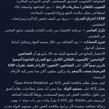
السلوكية (التصويب المسبق المستحيل، الوعي الدوراني المثالي).
التصويب التلقائي / سكربتات الارتداد
— يتم اكتشافها بواسطة ذكاء
اصطناعي يحلل سلاسة التتبع وزوايا التصويب المفاجئة.
ESP / اختراق الجدران
— مزيج من كشف فحص الذاكرة ومراجعات
المفتشين.
تكرار العناصر
— مراقبة الاقتصاد من جانب الخادم تكتشف تدفق العناصر
غير الطبيعي.
تعزيز الحسابات
— يتم اكتشافه من خلال بصمة الجهاز وتحليل أنماط
تسجيل الدخول.
الاختصار الشائع في المجتمع للبيئة بعد 26 مايو هو أن
الغشاشين
"الواضحين" (التصويب التلقائي الكامل، تتبع الجدران الفاضح) أصبحوا
نادرين نسبياً الآن
، لكن
الغشاشين "الخفيين" (الرادار فقط، نظرات ESP
العرضية) يصعب تأكيدهم
ولا يزالون يفلتون أكثر مما تشير إليه الأرقام
الرسمية.
كيف يعمل نظام مكافحة الغش ACE في Arena Breakout فعلياً؟
يعمل ACE على
مستوى النواة
، مما يعني أنه يعمل بصلاحيات نظام أعمق
من حلول مكافحة الغش في وضع المستخدم. ووفقاً للأسئلة الشائعة
الرسمية على Steam، فإن ACE لا يقرأ بيانات غير ذات صلة — وهي
رسالة شفافية متعمدة لأن برامج مكافحة الغش على مستوى النواة تجذب