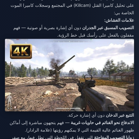
على تحليل كاميرا القتل (Killcam) في المجتمع وسجلات كاميرا الموت
الخاصة بي:
علامات الغشاش:
التصويب المسبق عبر الجدران
دون أي إشارة بصرية أو صوتية — فهم
مقفلون بالفعل على رأسك قبل خط الرؤية.
التتبع عبر الدخان
دون أي إشارة حركة.
الاندفاع نحو الغنائم في حاويات غريبة
— فهم يتجهون مباشرة إلى أماكن
ظهور الغنائم عالية القيمة التي لا يمكنهم رؤيتها (علامة الرادار).
زوايا التصويب المفاجئة
التي تقفل في اللحظة التي تطل فيها، مع صفر