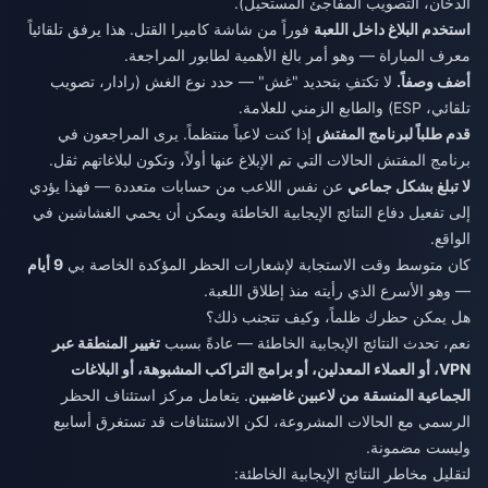
الدخان، التصويب المفاجئ المستحيل).
استخدم البلاغ داخل اللعبة
فوراً من شاشة كاميرا القتل. هذا يرفق تلقائياً
معرف المباراة — وهو أمر بالغ الأهمية لطابور المراجعة.
أضف وصفاً.
لا تكتفِ بتحديد "غش" — حدد نوع الغش (رادار، تصويب
تلقائي، ESP) والطابع الزمني للعلامة.
قدم طلباً لبرنامج المفتش
إذا كنت لاعباً منتظماً. يرى المراجعون في
برنامج المفتش الحالات التي تم الإبلاغ عنها أولاً، وتكون لبلاغاتهم ثقل.
لا تبلغ بشكل جماعي
عن نفس اللاعب من حسابات متعددة — فهذا يؤدي
إلى تفعيل دفاع النتائج الإيجابية الخاطئة ويمكن أن يحمي الغشاشين في
الواقع.
كان متوسط وقت الاستجابة لإشعارات الحظر المؤكدة الخاصة بي
9 أيام
— وهو الأسرع الذي رأيته منذ إطلاق اللعبة.
هل يمكن حظرك ظلماً، وكيف تتجنب ذلك؟
نعم، تحدث النتائج الإيجابية الخاطئة — عادةً بسبب
تغيير المنطقة عبر
VPN، أو العملاء المعدلين، أو برامج التراكب المشبوهة، أو البلاغات
الجماعية المنسقة من لاعبين غاضبين
. يتعامل مركز استئناف الحظر
الرسمي مع الحالات المشروعة، لكن الاستئنافات قد تستغرق أسابيع
وليست مضمونة.
لتقليل مخاطر النتائج الإيجابية الخاطئة: