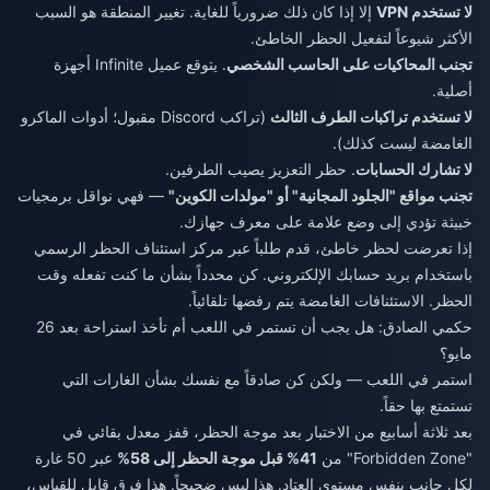
لا تستخدم VPN
إلا إذا كان ذلك ضرورياً للغاية. تغيير المنطقة هو السبب
الأكثر شيوعاً لتفعيل الحظر الخاطئ.
تجنب المحاكيات على الحاسب الشخصي
. يتوقع عميل Infinite أجهزة
أصلية.
لا تستخدم تراكبات الطرف الثالث
(تراكب Discord مقبول؛ أدوات الماكرو
الغامضة ليست كذلك).
لا تشارك الحسابات
. حظر التعزيز يصيب الطرفين.
تجنب مواقع "الجلود المجانية" أو "مولدات الكوين"
— فهي نواقل برمجيات
خبيثة تؤدي إلى وضع علامة على معرف جهازك.
إذا تعرضت لحظر خاطئ، قدم طلباً عبر مركز استئناف الحظر الرسمي
باستخدام بريد حسابك الإلكتروني. كن محدداً بشأن ما كنت تفعله وقت
الحظر. الاستئنافات الغامضة يتم رفضها تلقائياً.
حكمي الصادق: هل يجب أن تستمر في اللعب أم تأخذ استراحة بعد 26
مايو؟
استمر في اللعب — ولكن كن صادقاً مع نفسك بشأن الغارات التي
تستمتع بها حقاً.
بعد ثلاثة أسابيع من الاختبار بعد موجة الحظر، قفز معدل بقائي في
"Forbidden Zone" من
41% قبل موجة الحظر إلى 58%
عبر 50 غارة
لكل جانب بنفس مستوى العتاد. هذا ليس ضجيجاً. هذا فرق قابل للقياس،