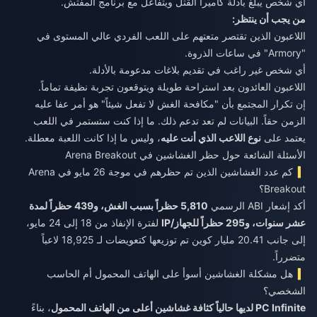
أي شخص يبلغ بأدلة كاميرا القتل ويتفاعل مع برنامج المفتش.
من يجب أن ينتظر:
اللاعبون الذين تقتصر متعتهم على اللعب الفردي عالي المستوى في
"Armory" في ساعات الذروة.
أي شخص غير راغب في تقديم بلاغات مدعومة بالأدلة.
اللاعبون العائدون بعد استراحة طويلة ويتوقعون تجربة نظيفة تماماً.
إن تكرار المجتمع بأن "مكافحة الغش لا تفعل شيئاً" هو أمر عفا عليه
الزمن حقاً. البيانات لم تعد تدعم ذلك. ما إذا كنت ستستمر في اللعب
يعتمد على
نوع اللاعب الذي أنت عليه
، وليس ما إذا كانت اللعبة معطلة.
الأسئلة الشائعة حول حظر الغشاشين في Arena Breakout
كم عدد الغشاشين الذين تم حظرهم في موجة 26 مايو في Arena
Breakout؟
أكد إشعار ABI الرسمي
5,810 حظراً بسبب الغش، و439 حظراً لمدة
عشر سنوات، و295 حظراً للجهاز/IP
لفترة الإنفاذ من 18 إلى 24 مايو،
إلى جانب 20.41 مليار كوين تم توزيعها كتعويضات لـ 18,925 لاعباً
متضرراً.
هل مشكلة الغشاشين أسوأ على الهاتف المحمول أم الحاسب
الشخصي؟
PC Infinite لديها حالياً كثافة غشاشين أعلى من الهاتف المحمول
، بناءً