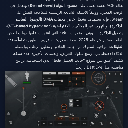
نظام ACE نفسه يعمل على
مستوى النواة (Kernel-level)
ويعمل في
الوقت الفعلي. ووفقاً للأسئلة الشائعة الرسمية لمكافحة الغش على
Steam، فإنه يستهدف بشكل خاص
هجمات DMA (الوصول المباشر
للذاكرة)، والتهرب عبر المحاكيات الافتراضية (VT-based hypervisor)،
وتعديل الذاكرة
— وهي المتجهات الثلاثة التي اعتمدت عليها أدوات الغش
العامة منذ أواخر عام 2025. تصف تصريحات فريق التطوير
نظاماً متعدد
الطبقات
: مراقبة السلوك من جانب الخادم، وتحليل الإعادة بواسطة
الذكاء الاصطناعي، وتتبع سلوك الفريق، وبصمات الأجهزة. هذه شبكة
كشف أعمق من نموذج "جانب العميل فقط" الذي استخدمته برامج
منافسة مثل BattlEye تاريخياً.