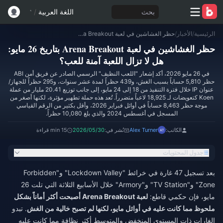
بحث
اللغة العربية
/
الرئيسية
/
الأخبار
/
حظر الغشاشين في لعبة Arena Breakout بتاريخ 26 مايو: هل لا تزال اللعبة آمنة للعب؟
حظر الغشاشين في لعبة Arena Breakout بتاريخ 26 مايو:
هل لا تزال اللعبة آمنة للعب؟
في 26 مايو 2026، أكد إشعار "اللعب النظيف" الرسمي الصادر عن فريق أمن ABI
حظر 5,810 حساباً بسبب الغش، و439 حظراً لمدة عشر سنوات، و295 حظراً للجهاز/
عنوان IP خلال فترة التنفيذ من 18 إلى 24 مايو، إلى جانب توزيع 20.41 مليار من عملة
Koen كتعويضات لـ 18,925 لاعباً متضرراً. تُعد هذه حملة تطهير مؤثرة، لكنها أصغر من
موجة حظر 8,463 حساباً في أوائل فبراير 2026، وأقل بكثير من الرقم القياسي
المسجل في أغسطس 2024 والذي بلغ 10,080 حظراً.
الكاتب:
Alex Turner
نُشر في:
2026/05/30
15 min قراءة
جدول المحتويات
بعد تسجيل 47 غارة في خرائط "Lockdown Valley" و"Forbidden
Zone" و"TV Station" و"Armory" خلال الأسابيع الثلاثة التي تلت 26
مايو، فإن حكمي قاطع:
لعبة Arena Breakout أصبحت أكثر أماناً بشكل
ملحوظ مما كانت عليه في أوائل مايو، لكنها لم تصبح خالية من الغش
. تبدو
الغارات ذات المستوى المنخفض والمتوسط أكثر نظافة مما كانت عليه