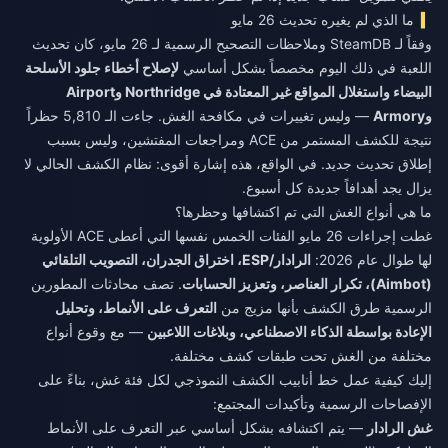
ما الذي لم يغيره تحديث 26 مايو
وفقاً لـ SteamDB وملاحظات التصحيح الرسمية لـ 26 مايو، كان تحديث
اللعبة في ذلك اليوم مخصصاً بشكل أساسي
لإصلاح أخطاء جلود الأسلحة
البيضاء واستغلال المواقع غير المعتادة في Northridge وAirport
وArmory
— وليس تغييرات في مكافحة الغش. جاءت الـ 5,810 حظراً
نتيجة للكشف المستمر من ACE ومراجعات المفتشين، وليس بسبب
إطلاق تحديث جديد. في الواقع، هذه إشارة أقوى: نظام الكشف الحالي لا
يزال يجد أهدافاً جديدة كل أسبوع.
ما هي أنواع الغش التي تم اكتشافها وحظرها؟
غطت إجراءات 26 مايو الفئات الخمس نفسها التي أعطى ACE الأولوية
لها طوال عام 2026:
الرادار/ESP، اختراق الجدران، التصويب التلقائي
(Aimbot)، تكرار العناصر، وتعزيز الحسابات
. تصف محادثات المطورين
الرسمية طرق الكشف بأنها مزيج من
التعرف على الأنماط، وتحليل
الإعادة بواسطة الذكاء الاصطناعي، وبلاغات اللاعبين
— مع وقوع أنواع
مختلفة من الغش تحت طبقات كشف مختلفة.
إليك كيفية عمل خط أنابيب الكشف النموذجي لكل فئة غش، بناءً على
الإفصاحات الرسمية وتأكيدات المجتمع:
غش الرادار
— يتم اكتشافه بشكل أساسي عبر التعرف على الأنماط