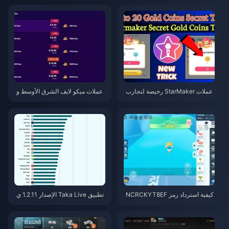
عملات StarMaker رخيصة لتجارب
عملات ميكو لايف الشرق الأوسط و
أداء SupernovaX 2026 (خصم 12
شمال إفريقيا بعد الإصدار 5.2: أرخ
-23%)
ص العروض 2026
كيفية استرداد رمز NCRCKYT8EF
تطبيق Taka Live الإصدار 1.2.11 ي
للحصول على عملات Eggy مجانية
ستنزف البطارية بسرعة بعد تحديث
(أغسطس 2026)
يوليو 2026؟ الأسباب والحلول