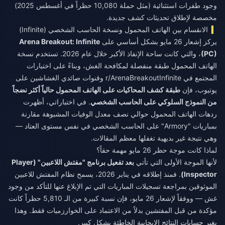
وجود طفرات استثنائية (مثل حملة 10,080 حظراً في أغسطس 2025)
مخصصة لإطلاق تحديثات كشف جديدة.
الانقسام بين الهاتف المحمول ونسخة الحاسب الشخصي (Infinite)
يركز إشعار 26 مايو بشكل أساسي على
Arena Breakout: Infinite
(PC)
، والتي كانت ساحة الإنفاذ الأكبر خلال عام 2026. تستخدم نسخة
الهاتف المحمول طبقة منفصلة لمكافحة الغش، وبناءً على اختبارات
المجتمع في r/ArenaBreakoutInfinite وقنوات صائدي الغشاشين على
يوتيوب، فإن
طبقة كشف المحاكيات على الهاتف المحمول حالياً أكثر نضجاً
من النموذج السلوكي على الحاسب الشخصي
. في اختباراتي، أظهرت
ردهات الهاتف المحمول حوالي نصف معدل الوفيات المشبوهة مقارنة
بمباريات "Armory" على الحاسب الشخصي في نفس مستوى العتاد —
وهي نتيجة غير بديهية تغفلها معظم المقالات.
لماذا كانت موجة حظر 26 مايو مهمة حقاً؟
لأنها الموجة الأولى التي تأتي
بعد تفعيل برنامج "مفتش اللاعبين" (Player
Inspector)
. فمنذ إطلاقه في يناير 2026، يسمح نظام المفتش للاعبين
الموثوقين بمراجعة تسجيلات المباريات التي تم الإبلاغ عنها للتأكد من وجود
غش — ووفقاً لإشعار 26 مايو، فإن نسبة كبيرة من الـ 5,810 حظراً كانت
مؤكدة من قبل المفتشين بدلاً من الاعتماد على الخوارزميات فقط. وهذا
يغير حسابات النتائج الإيجابية الخاطئة بشكل كبير.