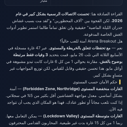
مليار
القراءة الصادقة هنا:
تحسنت الاتصالات الرسمية بشكل كبير في عام
2026
، لكن الفجوة بين "آلاف المحظورين" و"لقد مت بسبب غشاش
جدران الليلة الماضية" حقيقية ولن تغلق تماماً طالما استمر تطوير أدوات
الغش الخاصة المدفوعة.
هل Arena Breakout آمنة للعب حالياً؟
نعم —
مع تحفظات تتعلق بالخريطة والمستوى
. عبر 47 غارة مسجلة في
الأسابيع الثلاثة التي تلت 26 مايو، قمت بتحديد
3 وفيات فقط مرتبطة
بوضوح بالغش
، مقارنة بحوالي 1 من كل 6 غارات كانت تبدو مشبوهة في
أوائل مايو. هذا تحسن حقيقي وقابل للقياس. لكن توزيع المواجهات غير
متساوٍ بشكل كبير.
حكم الأمان حسب المستوى
الغارات منخفضة المستوى (Forbidden Zone, Northridge)
— آمنة
بشكل أساسي. معدل مواجهة الغشاشين أقل بكثير من 5% في سجلاتي.
إذا كنت تلعب مجاناً أو تطور عتادك، فهذا هو المكان الذي يجب أن تتواجد
فيه الآن.
الغارات متوسطة المستوى (Lockdown Valley)
— يمكن التعامل معها.
ربما 1 من كل 15 غارة بدت غير طبيعية. المحاربون القدامى المحترفون