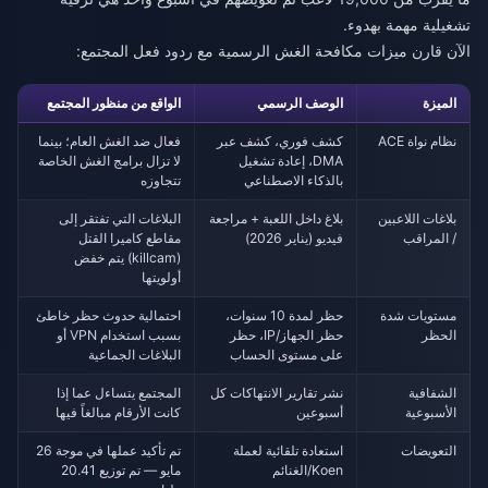
تشغيلية مهمة بهدوء.
الآن قارن ميزات مكافحة الغش الرسمية مع ردود فعل المجتمع:
الميزة
الوصف الرسمي
الواقع من منظور المجتمع
نظام نواة ACE
كشف فوري، كشف عبر
فعال ضد الغش العام؛ بينما
DMA، إعادة تشغيل
لا تزال برامج الغش الخاصة
بالذكاء الاصطناعي
تتجاوزه
بلاغات اللاعبين
بلاغ داخل اللعبة + مراجعة
البلاغات التي تفتقر إلى
/ المراقب
فيديو (يناير 2026)
مقاطع كاميرا القتل
(killcam) يتم خفض
أولويتها
مستويات شدة
حظر لمدة 10 سنوات،
احتمالية حدوث حظر خاطئ
الحظر
حظر الجهاز/IP، حظر
بسبب استخدام VPN أو
على مستوى الحساب
البلاغات الجماعية
الشفافية
نشر تقارير الانتهاكات كل
المجتمع يتساءل عما إذا
الأسبوعية
أسبوعين
كانت الأرقام مبالغاً فيها
التعويضات
استعادة تلقائية لعملة
تم تأكيد عملها في موجة 26
Koen/الغنائم
مايو — تم توزيع 20.41