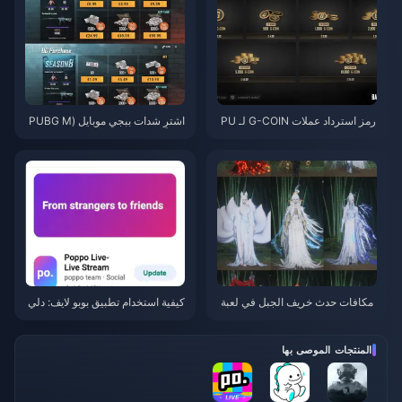
رمز استرداد عملات G-COIN لـ PU
اشترِ شدات ببجي موبايل (PUBG M
BG لشهر يونيو 2026: هل عرض الت
obile UC) رخيصة لتعاون ناروتو شي
رويج المزدوج بقيمة 91.43 دولارًا ي
بودن (يوليو 2026): التكاليف، أفضل
ستحق العناء حقًا؟
الحزم، والشحن الآمن
مکافات حدث خريف الجبل في لعبة
كيفية استخدام تطبيق بوبو لايف: دلي
Where Winds Meet يوليو 2026: ا
ل المبتدئين الشامل | يوليو 2026
لقائمة الكاملة، العملات والأولوية
المنتجات الموصى بها