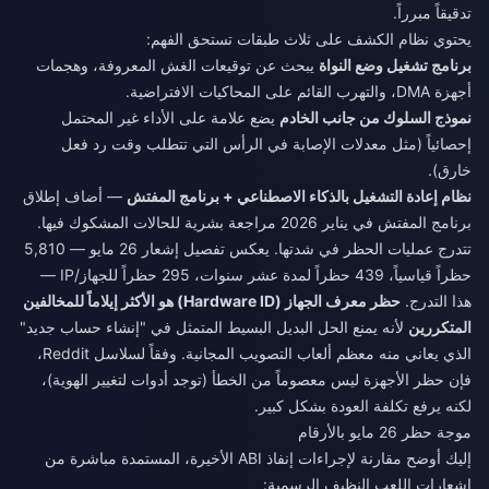
تدقيقاً مبرراً.
يحتوي نظام الكشف على ثلاث طبقات تستحق الفهم:
برنامج تشغيل وضع النواة
يبحث عن توقيعات الغش المعروفة، وهجمات
أجهزة DMA، والتهرب القائم على المحاكيات الافتراضية.
نموذج السلوك من جانب الخادم
يضع علامة على الأداء غير المحتمل
إحصائياً (مثل معدلات الإصابة في الرأس التي تتطلب وقت رد فعل
خارق).
نظام إعادة التشغيل بالذكاء الاصطناعي + برنامج المفتش
— أضاف إطلاق
برنامج المفتش في يناير 2026 مراجعة بشرية للحالات المشكوك فيها.
تتدرج عمليات الحظر في شدتها. يعكس تفصيل إشعار 26 مايو — 5,810
حظراً قياسياً، 439 حظراً لمدة عشر سنوات، 295 حظراً للجهاز/IP —
هذا التدرج.
حظر معرف الجهاز (Hardware ID) هو الأكثر إيلاماً للمخالفين
المتكررين
لأنه يمنع الحل البديل البسيط المتمثل في "إنشاء حساب جديد"
الذي يعاني منه معظم ألعاب التصويب المجانية. وفقاً لسلاسل Reddit،
فإن حظر الأجهزة ليس معصوماً من الخطأ (توجد أدوات لتغيير الهوية)،
لكنه يرفع تكلفة العودة بشكل كبير.
موجة حظر 26 مايو بالأرقام
إليك أوضح مقارنة لإجراءات إنفاذ ABI الأخيرة، المستمدة مباشرة من
إشعارات اللعب النظيف الرسمية: