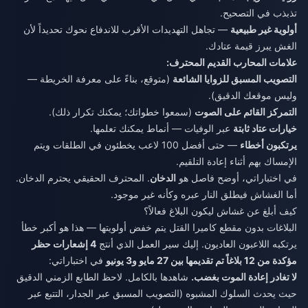
تذبذب في التصحيح.
أولوية غير طبيعية
— تجاهل التهديدات الأقرب للاندفاع نحوك تحديداً لأن
الغش يبرز قيمة عتادك.
علامات المحارب القديم المحترف:
التصويب المسبق للزوايا الشائعة
(متوقع، بناءً على معرفة الخريطة —
وليس موقعك الدقيق).
التمركز القائم على الصوت
(سمعوا خطواتك؛ يمكنك تكرار ذلك).
خيارات عتاد ثابتة
عبر الوفيات — أنماط يمكنك تعلمها.
يرتكبون أخطاء
— حتى أفضل 100 لاعب يخطئون في الطلقات ويتم
الإمساك بهم أثناء إعادة التلقيم.
في اختباراتي، أوضح فاصل هو
الدخان
. المحترف الحقيقي يحترم الدخان.
أما الغشاش فيطلق النار عبره وكأنه غير موجود.
كيف أبلغ عن غشاش ليكون البلاغ فعالاً؟
البلاغات بدون مقطع كاميرا القتل يتم خفض أولويتها — هذا هو أكبر خطأ
يرتكبه اللاعبون العاديون. إليك سير العمل الذي أنتج
4 إشعارات حظر
مؤكدة من 12 بلاغاً تم تقديمها بين 27 مايو و3 يونيو
في اختباراتي:
لا تغادر إعادة الموت بغضب.
شاهدها بالكامل. لاحظ الطابع الزمني الدقيق
حيث يحدث السلوك المشبوه (التصويب المسبق عبر الجدار، التتبع عبر