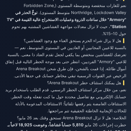
نعم للغارات منخفضة ومتوسطة المستوى (Forbidden Zone,
Northridge, Lockdown Valley متوسط المستوى).
توخَّ الحذر في
"Armory" خلال ساعات الذروة وعمليات الاستخراج عالية القيمة في "TV
Station"
، حيث لا تزال معدلات مواجهة الغشاشين المشتبه بهم تحوم
حول 10–15%.
هل لا يزال شراء الحزم يستحق العناء مع وجود الغشاشين؟
بالنسبة للاعبين المجانيين أو العاديين في المستوى المتوسط، نعم —
تعرضك للغشاشين منخفض بما يكفي لجعل تقدم العتاد ذا معنى. بالنسبة
للاعبي "Armory" الفرديين، انتظر حتى بعد موجة الحظر التالية قبل إنفاق
أموال طائلة. إذا قمت بالشحن، فإن طرق
شحن Arena Breakout
الرخيص
عبر القنوات الرسمية تبقي مخاطر حسابك في حدها الأدنى.
هل يمكنك استئناف حظر Arena Breakout؟
نعم، من خلال مركز استئناف الحظر الرسمي. قدم الطلب باستخدام بريد
حسابك الإلكتروني مع تفاصيل محددة حول ما كنت تفعله وقت الحظر.
الاستئنافات الغامضة يتم رفضها تلقائياً؛ الاستئنافات المدعومة بالأدلة
للحالات الإيجابية الخاطئة الحقيقية تتم مراجعتها.
الخلاصة: هل لا تزال Arena Breakout تستحق وقتك بعد 26 مايو؟
حظرت إجراءات 26 مايو
5,810 حساباً غشاشاً، وعوضت 18,925 لاعباً بـ