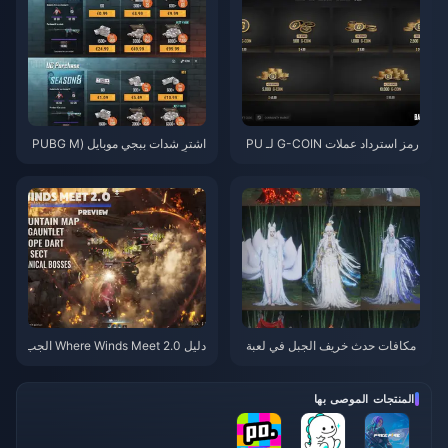
رمز استرداد عملات G-COIN لـ PU
اشترِ شدات ببجي موبايل (PUBG M
BG لشهر يونيو 2026: هل عرض الت
obile UC) رخيصة لتعاون ناروتو شي
رويج المزدوج بقيمة 91.43 دولارًا ي
بودن (يوليو 2026): التكاليف، أفضل
ستحق العناء حقًا؟
الحزم، والشحن الآمن
مکافات حدث خريف الجبل في لعبة
دليل Where Winds Meet 2.0 الجب
Where Winds Meet يوليو 2026: ا
ل الخفي | يوليو 2026
لقائمة الكاملة، العملات والأولوية
المنتجات الموصى بها