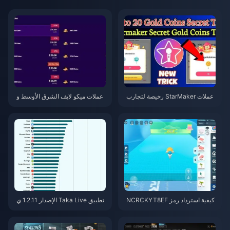
عملات StarMaker رخيصة لتجارب
عملات ميكو لايف الشرق الأوسط و
أداء SupernovaX 2026 (خصم 12
شمال إفريقيا بعد الإصدار 5.2: أرخ
-23%)
ص العروض 2026
كيفية استرداد رمز NCRCKYT8EF
تطبيق Taka Live الإصدار 1.2.11 ي
للحصول على عملات Eggy مجانية
ستنزف البطارية بسرعة بعد تحديث
(أغسطس 2026)
يوليو 2026؟ الأسباب والحلول