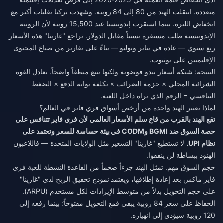
متعددة. انتقلت الهند من 80 إلى 84 روبية. وشهدت تركيا تقلبات أكبر مع
انخفاض الليرة. بينما استقرت إندونيسيا عند 15,500 روبية لأن الروبية
الإندونيسية ظلت مستقرة نسبياً مقابل الدولار. تراجع "غارينا" هذه الأسعار
ربع سنوي — عادة في يناير ويوليو — بناءً على تقارير من صناع المحتوى
الإقليميين على يوتيوب.
النتيجة: شبكة أسعار تبدو فوضوية ولكنها تتبع منطقاً واضحاً. تعادل القوة
الشرائية المحلي × حزمة الضرائب × تكلفة بوابة الدفع × الضغط
التنافسي = الرقم الذي تراه داخل اللعبة.
لماذا تعتبر الهند واحدة من أرخص أسواق فري فاير في العالم؟
تقع الهند بالقرب من قاع سلم الأسعار العالمي لأن فري فاير تتنافس على
حصة السوق ضد BGMI وCODM في بيئة حساسة للسعر وتعتمد على
نظام UPI.
لا تستطيع "غارينا" التسعير مثل الولايات المتحدة — فاللاعبون
الهنود ببساطة لن ينفقوا.
حجم السوق مهم. تمثل الهند جزءاً ضخماً من القاعدة النشطة للعبة فري
فاير ماكس بعد إعادة إطلاقها، ويعتمد نموذج تحقيق الربح لدى "غارينا"
على حجم التحويل بدلاً من متوسط الإيرادات لكل مستخدم (ARPU).
الحفاظ على سعر 84 روبية يبقي قمع التحويل مفتوحاً؛ بينما رفعه إلى
120 روبية سيؤدي إلى انهياره.