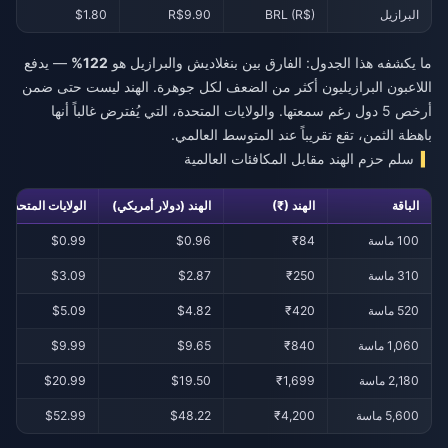
البرازيل
BRL (R$)
R$9.90
$1.80
ما يكشفه هذا الجدول: الفارق بين بنغلاديش والبرازيل هو
122%
— يدفع
اللاعبون البرازيليون أكثر من الضعف لكل جوهرة. الهند ليست حتى ضمن
أرخص 5 دول رغم سمعتها. والولايات المتحدة، التي يُفترض غالباً أنها
باهظة الثمن، تقع تقريباً عند المتوسط العالمي.
سلم حزم الهند مقابل المكافئات العالمية
الباقة
الهند (₹)
الهند (دولار أمريكي)
الولايات المتحدة (
100 ماسة
₹84
$0.96
$0.99
310 ماسة
₹250
$2.87
$3.09
520 ماسة
₹420
$4.82
$5.09
1,060 ماسة
₹840
$9.65
$9.99
2,180 ماسة
₹1,699
$19.50
$20.99
5,600 ماسة
₹4,200
$48.22
$52.99