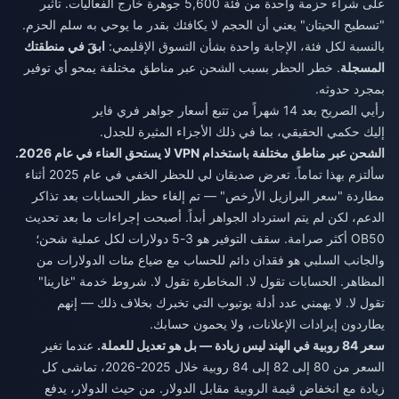
على شراء حزمة واحدة من فئة 5,600 جوهرة خارج الفعاليات. تأثير
"تسطيح الحيتان" يعني أن الحجم لا يكافئك بقدر ما يوحي به سلم الحزم.
بالنسبة لكل فئة، الإجابة واحدة بشأن التسوق الإقليمي:
ابقَ في منطقتك
المسجلة
. خطر الحظر بسبب الشحن عبر مناطق مختلفة يمحو أي توفير
بمجرد حدوثه.
رأيي الصريح بعد 14 شهراً من تتبع أسعار جواهر فري فاير
إليك حكمي الحقيقي، بما في ذلك الأجزاء المثيرة للجدل.
الشحن عبر مناطق مختلفة باستخدام VPN لا يستحق العناء في عام 2026.
سألتزم بهذا تماماً. تعرض صديقان لي للحظر الخفي في عام 2025 أثناء
مطاردة "سعر البرازيل الأرخص" — تم إلغاء حظر الحسابات بعد تذاكر
الدعم، لكن لم يتم استرداد الجواهر أبداً. أصبحت إجراءات ما بعد تحديث
OB50 أكثر صرامة. سقف التوفير هو 3-5 دولارات لكل عملية شحن؛
والجانب السلبي هو فقدان دائم للحساب مع ضياع مئات الدولارات من
المظاهر. الحسابات تقول لا. المخاطرة تقول لا. شروط خدمة "غارينا"
تقول لا. لا يهمني عدد أدلة يوتيوب التي تخبرك بخلاف ذلك — إنهم
يطاردون إيرادات الإعلانات، ولا يحمون حسابك.
سعر 84 روبية في الهند ليس زيادة — بل هو تعديل للعملة.
عندما تغير
السعر من 80 إلى 82 إلى 84 روبية خلال 2025-2026، تماشى كل
زيادة مع انخفاض قيمة الروبية مقابل الدولار. من حيث الدولار، يدفع