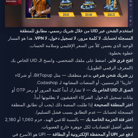
استخدم الشحن عبر UID من خلال شريك رسمي، مطابق للمنطقة
المسجلة لحسابك. لا كلمة مرور، لا تسجيل دخول، لا VPN.
هذا هو المسار
الوحيد الذي يضمن كلاً من السعر الإقليمي وسلامة الحساب.
خطوة بخطوة:
افتح فري فاير
، اضغط على ملفك الشخصي، وانسخ الـ UID الخاص بك
(المعرف الرقمي الطويل).
زر شريك شحن شرعي
يدعم منطقتك — مثل BitTopup، أو شركاء
"غارينا" الرسميين، أو المنصات المشابهة لـ Codashop.
الصق الـ UID الخاص بك
— لا تشارك أبداً كلمة المرور أو رمز OTP أو
بيانات تسجيل الدخول. الشركاء الحقيقيون لا يطلبونها أبداً.
اختر المنطقة الصحيحة
إذا طلبت المنصة ذلك (يجب أن تطابق المنطقة
المسجلة لحسابك — عدم التطابق يسبب فشل التسليم).
اختر فئة الحزمة الخاصة بك
— بالنسبة للاعبي الهند، حزم 1,060 أو 2,180
تعطي أفضل اقتصاديات لكل جوهرة خارج العضويات.
ادفع عبر UPI أو المحفظة الإلكترونية أو البطاقة
— UPI هو الأسرع في