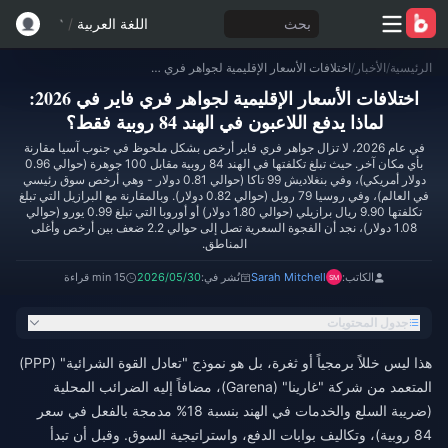
بحث
اللغة العربية
/
الرئيسية
/
الأخبار
/
اختلافات الأسعار الإقليمية لجواهر فري فاير في 2026: لماذا يدفع اللاعبون في الهند 84 روبية فقط؟
اختلافات الأسعار الإقليمية لجواهر فري فاير في 2026:
لماذا يدفع اللاعبون في الهند 84 روبية فقط؟
في عام 2026، لا تزال جواهر فري فاير أرخص بشكل ملحوظ في جنوب آسيا مقارنة
بأي مكان آخر. حيث تبلغ تكلفتها في الهند 84 روبية مقابل 100 جوهرة (حوالي 0.96
دولار أمريكي)، وفي بنغلاديش 99 تاكا (حوالي 0.81 دولار - وهي أرخص سوق رئيسي
في العالم)، وفي روسيا 79 روبل (حوالي 0.82 دولار). وبالمقارنة مع البرازيل التي تبلغ
تكلفتها 9.90 ريال برازيلي (حوالي 1.80 دولار) أو أوروبا التي تبلغ 0.99 يورو (حوالي
1.08 دولار)، نجد أن الفجوة السعرية تصل إلى حوالي 2.2 ضعف بين أرخص وأغلى
المناطق.
الكاتب:
Sarah Mitchell
نُشر في:
2026/05/30
15 min قراءة
جدول المحتويات
هذا ليس خللاً برمجياً أو ثغرة، بل هو نموذج "تعادل القوة الشرائية" (PPP)
المتعمد من شركة "غارينا" (Garena)، مضافاً إليه الضرائب المحلية
(ضريبة السلع والخدمات في الهند بنسبة 18% مدمجة بالفعل في سعر
84 روبية)، وتكاليف بوابات الدفع، واستراتيجية السوق. وقبل أن تبدأ