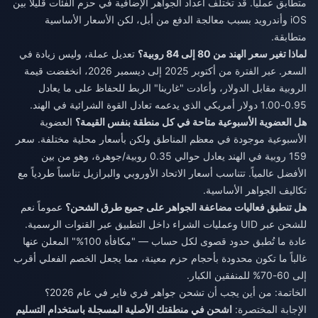
متطابق عملياً. قد تختلف أعداد الجواهر الإضافية في حزم الفئات قليلاً بين
iOS وأندرويد بسبب معالجة الدفع من أبل، لكن الأسعار الأساسية
متطابقة.
لماذا تغير سعر الهند من 80 إلى 84 روبية؟
تعديل عملة، وليس زيادة في
السعر. عبر الفترة من أكتوبر 2025 إلى ديسمبر 2026، انخفضت قيمة
الروبية مقابل الدولار، وأعادت "غارينا" الربط للحفاظ على ما يعادل
0.95-1.00 دولار أمريكي الذي يدعمه تعادل القوة الشرائية في الهند.
هل العضوية الأسبوعية متاحة في كل منطقة بنفس القيمة؟
العضوية
الأسبوعية موجودة في معظم المناطق ولكن بأسعار محلية مختلفة. سعر
159 روبية في الهند يعادل حوالي 0.35 روبية/جوهرة، وهو من بين
الأفضل عالمياً. تتناسب أسعار الاتحاد الأوروبي والبرازيل تناسباً طردياً مع
تكاليف الجواهر الأساسية.
هل تنطبق فعاليات مضاعفة الجواهر على جميع طرق الشحن؟
عموماً نعم
للشحن عبر UID وعمليات الشراء داخل التطبيق عبر القنوات الرسمية.
عادة ما تُطبق حدود قصوى لكل حساب — "مكافأة 100%" المعلن عنها
غالباً ما تكون محدودة بأحجام حزم معينة، مما يجعل الخصم الفعلي أقرب
إلى 60-70% للمنفقين الكبار.
الخاتمة: من أين يجب أن تشحن جواهر فري فاير في عام 2026؟
الإجابة المختصرة:
اشحن في منطقتك الأصلية المسجلة باستخدام التسليم