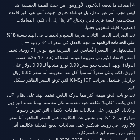
4 أضعاف ما يدفعه اللاعبون الأوروبيون من حيث القيمة الحقيقية. هذا
ليس مجرد أمر غير عادل، بل هو غباء تجاري. جنوب آسيا هي أكبر قاعدة
مستخدمين للعبة فري فاير، وتحتاج "غارينا" إلى أن تكون المعاملات
الصغيرة قابلة للتحويل فعلياً.
تعد الضرائب العامل الثاني. ضريبة السلع والخدمات في الهند بنسبة
18%
على الخدمات الرقمية
مدمجة بالفعل في سعر الـ 84 روبية — إذا
استبعدتها، فإن السعر الأساسي قبل الضريبة يبلغ حوالي 71 روبية. تشمل
أسعار الاتحاد الأوروبي ضريبة القيمة المضافة (عادة 19-25% حسب
الدولة)، ولهذا السبب يبدو سعر 0.99 يورو مشابهاً لـ 0.99 دولار على
الورق، لكنه يمثل سعراً أساسياً أقل بعد الضريبة. أما سعر 9.90 ريال
برازيلي فيشمل ضرائب IOF وICMS التي ترفع السعر الظاهر بشكل
كبير.
تعد بوابات الدفع مهمة أكثر مما يدركه الناس. تعتمد الهند على نظام UPI،
الذي يكلف "غارينا" تكلفة شبه معدومة لكل معاملة. بينما تعتمد البرازيل
والاتحاد الأوروبي على معالجات بطاقات الائتمان التي تفرض رسوماً
تتراوح بين 2-4%. يتم تحميل هذه التكاليف على السعر الظاهر. أما سعر
79 روبل في روسيا فيعكس عمل معالجات الدفع المحلية بتكاليف أقل
بكثير من رسوم فيزا/ماستركارد.
أدى انخفاض قيمة العملة في 2025-2026 إلى فرض تعديلات إقليمية