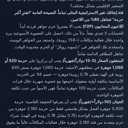
التسعير الإقليمي بشكل مختلف؟
فئة إنفاقك تغير الاستراتيجية المثلى تماماً. النصيحة العامة "اشترِ أكبر
حزمة" تتجاهل 80% من اللاعبين.
اللاعبون المجانيون (F2P)
يجب ألا يشتروا حزم جواهر فردية أبداً.
الحسابات لا تجدي نفعاً. بدلاً من ذلك: احصل على العضوية الأسبوعية مرة
واحدة خلال فعالية مكافآت (~159 روبية)، واستفد من الجواهر اليومية،
واستخدم تلك الجواهر في "دايموند رويال" أو الحزم محدودة الوقت.
تجاهل المظاهر الدائمة تماماً.
المنفقون الصغار (5-15 دولاراً/شهرياً)
يجب أن يركزوا على
حزمة 520 أو
1,060 جوهرة
في منطقتهم الأصلية. حزمة 1,060 جوهرة بسعر 840
روبية في الهند تعطي 0.79 روبية/جوهرة — خصم 6% عن الحزمة
الأساسية بتكلفة أولية معقولة. اجمعها مع عضوية شهرية خلال فترات
المكافآت. تجنب حزمة 100 جوهرة تماماً؛ فهي الأسوأ من حيث تكلفة
الجوهرة الواحدة.
الحيتان (50 دولاراً+/شهرياً)
يجب أن يعرفوا الحقيقة القاسية: حزمة
5,600 جوهرة أفضل بشكل هامشي فقط من حزمة 2,180 جوهرة من
حيث تكلفة الجوهرة الواحدة (0.75 مقابل 0.78 روبية في الهند). شراء
حزم متعددة من فئة 2,180 جوهرة خلال فعاليات المكافآت غالباً ما يتفوق