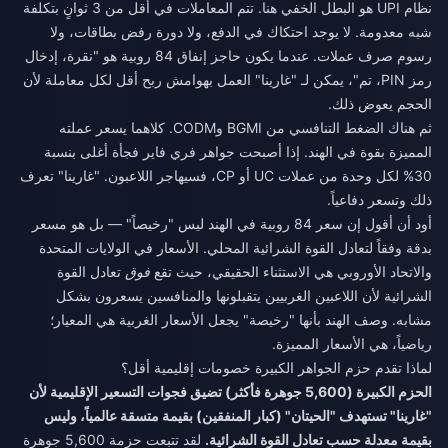
نظام UPI هو البطل الخفي هنا. تتم المعاملات في أقل من 3 ثوانٍ بتكلفة
شبه معدومة. لا يوجد احتكاك في الدفع، ولا دورة رفض بطاقات، ولا
رسوم صرف عملات. عندما يكون حاجز إنفاق 84 روبية هو "نقرة، إدخال
رمز PIN، تم"، يمكن لـ "غارينا" العمل بهوامش ربح أقل لكل معاملة لأن
الحجم يعوض ذلك.
ثم هناك الضغط التنافسي من BGMI وCODM. كلاهما يسعر عملته
المميزة بقوة في الهند. إذا أصبحت جواهر فري فاير فجأة أغلى بنسبة
30% لكل وحدة من عملات UC أو CP، فسيهاجر اللاعبون. "غارينا" تعرف
ذلك وتسعر دفاعياً.
أود أن أقول إن سعر 84 روبية في الهند ليس "رخيصاً" — بل هو مسعر
بدقة وفقاً لتعادل القوة الشرائية المحلي. الأسعار في الولايات المتحدة
والاتحاد الأوروبي هي الاستثناء الحقيقي، حيث تقع
فوق
تعادل القوة
الشرائية لأن اللاعبين الغربيين يتقبلونها والمنافسين يسعرون بشكل
مشابه. وصف الهند بأنها "رخيصة" يجعل الأسعار الغربية هي المعيار؛
رياضياً، هي الأسعار المميزة.
لماذا تقدم حزم الجواهر الكبيرة خصومات إقليمية أقل؟
الحزم الكبيرة (5,600 جوهرة فأكثر) تضيق فجوات التسعير الإقليمية لأن
"غارينا" تستهدف "الحيتان" (كبار المنفقين) بقيمة متسقة عالمياً، وليس
بقيمة معدلة حسب تعادل القوة الشرائية.
لقد تتبعت حزمة 5,600 جوهرة