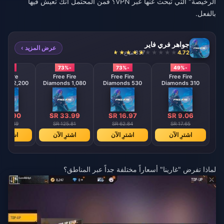
الرخيصة" التي تبحث عنها عبر VPN؟ فمن المحتمل أنك تعيش فيها
بالفعل.
جواهر فري فاير
عرض المزيد ›
4.72
837 مباع
-73%
-73%
-73%
-49%
ee Fire
Free Fire
Free Fire
Free Fire
onds 2,200
Diamonds 1,080
Diamonds 530
Diamonds 310
amonds
Diamonds
Diamonds
Diamonds
ddle East
【Middle East
【Middle East
on optional】
region optional】
region optional】
 67.90
SR 33.99
SR 16.97
SR 9.06
 251.49
SR 125.81
SR 62.84
SR 17.65
اشترِ الآن
اشترِ الآن
اشترِ الآن
اشترِ ال
لماذا تفرض "غارينا" أسعاراً مختلفة جداً عبر المناطق؟