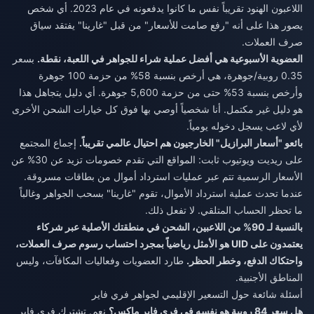
اللاعبون الهنود تقريباً نفس ما كانوا يدفعونه في عام 2023. أي شخص
يصور هذا على أنه "رفع صامت للأسعار" من قبل "غارينا" يفتقد سياق
صرف العملات.
العضوية الأسبوعية هي أفضل عملية شراء للجواهر في اللعبة، نقطة.
بسعر
0.35 روبية/جوهرة، هي أرخص بنسبة 58% من حزمة 100 جوهرة
وأرخص بنسبة 53% حتى من حزمة 5,600 جوهرة. أي دليل يتجاهل هذا
هو دليل غير مكتمل. أنا شخصياً أوصي بها فوق كل خيارات الشحن الأخرى
لأي لاعب يسجل دخوله يومياً.
بائعو "أسعار البرازيل" الخارجيون هم احتيال عالمي تقريباً.
إجماع المجتمع
على ريديت ويوتيوب ثابت: المواقع التي تقدم خصومات تزيد عن 30% عن
الأسعار الرسمية تتم عبر عمليات استرداد أموال من بطاقات مسروقة.
عندما تحدث عملية استرداد الأموال، تقوم "غارينا" بسحب الجواهر وغالباً
ما تحظر الحساب المتلقي. لا تفعل ذلك.
بالنسبة لـ 90% من اللاعبين، الشحن في منطقتك الأصلية عبر شركاء
يعتمدون على UID هو الأمثل رياضياً بمجرد احتساب رسوم صرف العملات،
واحتكاك الدفع، وخطر الحظر.
طارد العضويات وفعاليات المكافآت، وليس
المناطق الأجنبية.
أسئلة شائعة حول التسعير الإقليمي لجواهر فري فاير
هل سعر 84 روبية هو نفسه في فري فاير ماكس؟
نعم. تشترك فري فاير