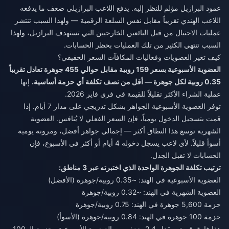
عمود البرازيل مؤلم للنظر إليه. يدفع اللاعب البرازيلي ضعف ما يدفعه
اللاعب الهندي تقريباً مقابل نفس السلعة الرقمية — ولهذا السبب تنتشر
عمليات الاحتيال من قبل البائعين الخارجيين التي تستهدف البرازيل، ولهذا
السبب تنتهي الكثير من تلك العمليات بحظر الحسابات.
كيف تغير العضويات وفعاليات المكافآت السعر الحقيقي؟
العضوية الأسبوعية بسعر 159 روبية مقابل حوالي 455 جوهرة تعادل تقريباً
0.35 روبية لكل جوهرة — أقل من نصف تكلفة أي حزمة أساسية.
إنها
عملية الشراء الأكثر تقليلاً للقيمة في فري فاير 2026.
توفر العضوية الأسبوعية الجواهر بشكل تدريجي على مدار 7 أيام. إذا
قمت بتسجيل الدخول يومياً، فإن السعر الفعلي لا يُنافس. العضوية
الشهرية توسع هذا النطاق أكثر — إجمالي جواهر أفضل، ومرونة يومية
أسوأ قليلاً. لأي لاعب يسجل دخوله 4 أيام أو أكثر في الأسبوع، فإن
الحسابات لا تقبل الجدل.
ترتيب تكلفة الجوهرة الواحدة الذي اختبرته عبر 3 مناطق:
العضوية الأسبوعية في الهند: ~0.35 روبية/جوهرة (الأفضل)
العضوية الشهرية في الهند: ~0.32 روبية/جوهرة
حزمة 5,600 جوهرة في الهند: 0.75 روبية/جوهرة
حزمة 100 جوهرة في الهند: 0.84 روبية/جوهرة (الأسوأ)
هذا فارق قيمة بمقدار 2.4 ضعف بين العضوية الأسبوعية وحزمة الـ 100