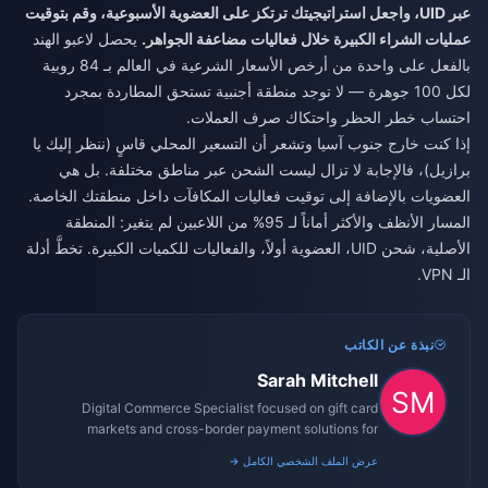
عبر UID، واجعل استراتيجيتك ترتكز على العضوية الأسبوعية، وقم بتوقيت
عمليات الشراء الكبيرة خلال فعاليات مضاعفة الجواهر.
يحصل لاعبو الهند
بالفعل على واحدة من أرخص الأسعار الشرعية في العالم بـ 84 روبية
لكل 100 جوهرة — لا توجد منطقة أجنبية تستحق المطاردة بمجرد
احتساب خطر الحظر واحتكاك صرف العملات.
إذا كنت خارج جنوب آسيا وتشعر أن التسعير المحلي قاسٍ (ننظر إليك يا
برازيل)، فالإجابة لا تزال ليست الشحن عبر مناطق مختلفة. بل هي
العضويات بالإضافة إلى توقيت فعاليات المكافآت داخل منطقتك الخاصة.
المسار الأنظف والأكثر أماناً لـ 95% من اللاعبين لم يتغير: المنطقة
الأصلية، شحن UID، العضوية أولاً، والفعاليات للكميات الكبيرة. تخطَّ أدلة
الـ VPN.
نبذة عن الكاتب
Sarah Mitchell
Digital Commerce Specialist focused on gift card
markets and cross-border payment solutions for
gaming platforms.
عرض الملف الشخصي الكامل →