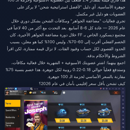
جوهرة الأساسية. أي دليل "لأفضل استراتيجية شحن" لا يركز على
العضويات هو دليل غير مكتمل.
تجري فعاليات "مضاعفة الجواهر" ومكافآت الشحن بشكل دوري خلال
عام 2026 — عادة كل 6-8 أسابيع. بعد التحدث مع أكثر من 40 لاعباً في
مجتمع ديسكورد الخاص بـ FF خلال دورة مضاعفة الجواهر الأخيرة، كان
الخصم
الفعلي
أقرب إلى 60-70%، وليس 100% كما هو معلن، بسبب
الحدود القصوى لكل حساب وقيود الفئات. لا تزال قيمة ممتازة، لكن اقرأ
الشروط والأحكام بدقة.
اجمع بينهما: اشترِ عضويتك الأسبوعية + الشهرية خلال فعالية مكافآت،
وستدفع فعلياً حوالي 0.18-0.22 روبية لكل جوهرة. هذا خصم بنسبة 75%
مقارنة بالسعر الأساسي لحزمة الـ 100 جوهرة.
كيف تشحن بأقل سعر إقليمي بأمان في عام 2026؟