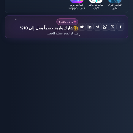
جواهر فري
ماسات بيجو
عملات بوبو
فاير
لايف
لايف (Poppo
Live)
عرض محدود
شارك واربح خصماً يصل إلى 10%
شارك لفتح عجلة الحظ.