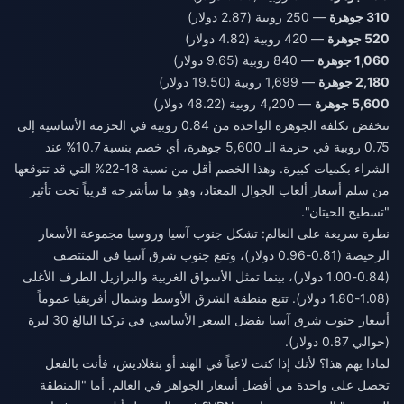
310 جوهرة
— 250 روبية (2.87 دولار)
520 جوهرة
— 420 روبية (4.82 دولار)
1,060 جوهرة
— 840 روبية (9.65 دولار)
2,180 جوهرة
— 1,699 روبية (19.50 دولار)
5,600 جوهرة
— 4,200 روبية (48.22 دولار)
تنخفض تكلفة الجوهرة الواحدة من 0.84 روبية في الحزمة الأساسية إلى
0.75 روبية في حزمة الـ 5,600 جوهرة، أي خصم بنسبة 10.7% عند
الشراء بكميات كبيرة. وهذا الخصم أقل من نسبة 18-22% التي قد تتوقعها
من سلم أسعار ألعاب الجوال المعتاد، وهو ما سأشرحه قريباً تحت تأثير
"تسطيح الحيتان".
نظرة سريعة على العالم: تشكل جنوب آسيا وروسيا مجموعة الأسعار
الرخيصة (0.81-0.96 دولار)، وتقع جنوب شرق آسيا في المنتصف
(0.84-1.00 دولار)، بينما تمثل الأسواق الغربية والبرازيل الطرف الأغلى
(1.08-1.80 دولار). تتبع منطقة الشرق الأوسط وشمال أفريقيا عموماً
أسعار جنوب شرق آسيا بفضل السعر الأساسي في تركيا البالغ 30 ليرة
(حوالي 0.87 دولار).
لماذا يهم هذا؟ لأنك إذا كنت لاعباً في الهند أو بنغلاديش، فأنت بالفعل
تحصل على واحدة من أفضل أسعار الجواهر في العالم. أما "المنطقة