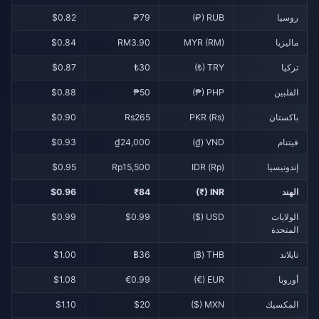
روسيا
RUB (₽)
₽79
$0.82
ماليزيا
MYR (RM)
RM3.90
$0.84
تركيا
TRY (₺)
₺30
$0.87
الفلبين
PHP (₱)
₱50
$0.88
باكستان
PKR (Rs)
Rs265
$0.90
فيتنام
VND (₫)
₫24,000
$0.93
إندونيسيا
IDR (Rp)
Rp15,500
$0.95
الهند
INR (₹)
₹84
$0.96
الولايات
USD ($)
$0.99
$0.99
المتحدة
تايلاند
THB (฿)
฿36
$1.00
أوروبا
EUR (€)
€0.99
$1.08
المكسيك
MXN ($)
$20
$1.10