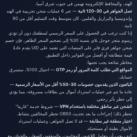
الهند، والمحافظ الإلكترونية تهيمن في جنوب شرق آسيا.
تصل الجواهر في 30-120 ثانية
— عبر 6 عمليات شحن تجريبية في الهند
وإندونيسيا والبرازيل والفلبين، كان متوسط وقت التسليم أقل من 90
ثانية.
إذا كنت ترغب في الحصول على السعر الرسمي لمنطقتك دون أن تؤدي
رسوم متجر جوجل بلاي بنسبة 30% إلى تضخيم السعر الظاهر، فإن
خصم
شحن جواهر فري فاير
على المنصات التي تعتمد على UID يقدم عادةً
قيمة متطابقة أو أفضل من الفواتير داخل التطبيق.
مخاطر شائعة يجب تجنبها:
المواقع التي تطلب كلمة المرور أو رمز OTP
— احتيال 100%، ستسرق
حسابك.
البائعون الذين يقدمون خصومات 30-50% أقل من الأسعار الرسمية
—
عادة ما تتم عبر عمليات استرداد أموال من بطاقات مسروقة، مما يؤدي
إلى حظر بأثر رجعي.
الشحن عبر مناطق مختلفة باستخدام VPN
— شروط خدمة "غارينا"
تحظر ذلك؛ إجراءات ما بعد تحديث OB50 تحظر المخالفين بنشاط.
اختيار منطقة غير مطابقة
— قد لا تصل الجواهر، وعمليات استرداد
الأموال بطيئة أو مستحيلة.
كيف يجب أن يتعامل اللاعبون المجانيون، والمنفقون الصغار، والحيتان مع