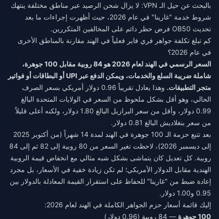
بالبحث عن حيل الـ VPN: لا يزال شحن الرصيد عبر مناطق مختلفة ينتهك
شروط خدمة "غارينا" في عام 2026، حيث أظهرت إجراءات ما بعد
تحديث OB50 فرض حظر دائم على المخالفين المتكررين.
كم تبلغ تكلفة جواهر فري فاير فعلياً في الهند مقارنة بالمناطق الأخرى
في عام 2026؟
السعر الرسمي في الهند لعام 2026 هو 84 روبية مقابل 100 جوهرة،
شاملة ضريبة السلع والخدمات، ويمكن الدفع عبر UPI أو البطاقات أو فواتير
متجر التطبيقات.
وهذا يعادل تقريباً 0.96 دولار أمريكي بسعر الصرف
الحالي، وهو أقل بشكل ملحوظ من السعر في الولايات المتحدة البالغ
0.99 دولار، وأقل من سعر البرازيل البالغ 1.80 دولار، ولكنه أعلى قليلاً
من سعر بنغلاديش البالغ 0.81 دولار.
بعد تتبع حزمة الـ 100 جوهرة في الهند لمدة 14 شهراً (من أكتوبر 2025
إلى ديسمبر 2026)، لاحظت تغير السعر من 80 روبية إلى 82 ثم إلى 84
روبية. كل تعديل كان يتماشى بشكل شبه مثالي مع انخفاض قيمة الروبية
الهندية مقابل الدولار الأمريكي؛ لم تكن زيادة خفية في الأسعار، بل مجرد
إعادة ضبط من "غارينا" للحفاظ على استقرار القيمة المعادلة بالدولار بين
0.95 و1.00 دولار.
إليك قائمة أسعار حزم الجواهر الكاملة في الهند لعام 2026:
100 جوهرة
— 84 روبية (0.96 دولار)