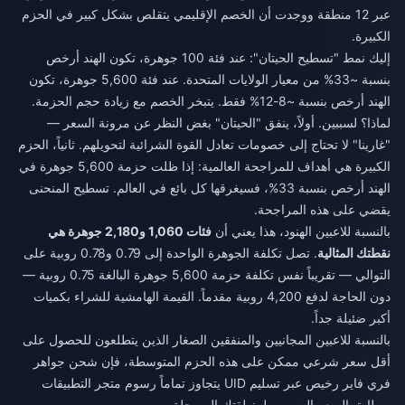
عبر 12 منطقة ووجدت أن الخصم الإقليمي يتقلص بشكل كبير في الحزم
الكبيرة.
إليك نمط "تسطيح الحيتان": عند فئة 100 جوهرة، تكون الهند أرخص
بنسبة ~33% من معيار الولايات المتحدة. عند فئة 5,600 جوهرة، تكون
الهند أرخص بنسبة ~8-12% فقط. يتبخر الخصم مع زيادة حجم الحزمة.
لماذا؟ لسببين. أولاً، ينفق "الحيتان" بغض النظر عن مرونة السعر —
"غارينا" لا تحتاج إلى خصومات تعادل القوة الشرائية لتحويلهم. ثانياً، الحزم
الكبيرة هي أهداف للمراجحة العالمية: إذا ظلت حزمة 5,600 جوهرة في
الهند أرخص بنسبة 33%، فسيغرقها كل بائع في العالم. تسطيح المنحنى
يقضي على هذه المراجحة.
بالنسبة للاعبين الهنود، هذا يعني أن
فئات 1,060 و2,180 جوهرة هي
نقطتك المثالية
. تصل تكلفة الجوهرة الواحدة إلى 0.79 و0.78 روبية على
التوالي — تقريباً نفس تكلفة حزمة 5,600 جوهرة البالغة 0.75 روبية —
دون الحاجة لدفع 4,200 روبية مقدماً. القيمة الهامشية للشراء بكميات
أكبر ضئيلة جداً.
بالنسبة للاعبين المجانيين والمنفقين الصغار الذين يتطلعون للحصول على
أقل سعر شرعي ممكن على هذه الحزم المتوسطة، فإن
شحن جواهر
فري فاير رخيص
عبر تسليم UID يتجاوز تماماً رسوم متجر التطبيقات
ويطابق السعر الرسمي لمنطقتك المسجلة.