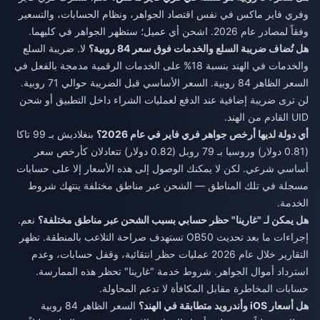
وفري فاير ماكس في نفس اقتصاد الجواهر، ونظام الحسابات، والتسعير
وفقاً لمصادر عام 2026. اشحن أي عميل؛ ستظهر الجواهر في كليهما.
هل تُضاف ضريبة السلع والخدمات فوق سعر 84 روبية؟
لا. ضريبة السلع
والخدمات في الهند بنسبة 18% على الخدمات الرقمية مدمجة بالفعل في
السعر الظاهر 84 روبية. السعر الأساسي قبل الضريبة حوالي 71 روبية.
لن ترى ضريبة إضافية عند الدفع لعمليات الشراء داخل التطبيق أو شحن
UID القادم من الهند.
أي دولة لديها أرخص جواهر فري فاير في عام 2026؟
بنغلاديش بـ 99 تاكا
(0.81 دولار) وروسيا بـ 79 روبل (0.82 دولار) تتعادلان كأرخص سعر
أساسي شرعي. لكن لا يمكنك الوصول إلى هذه الأسعار إلا على حسابات
مسجلة في تلك المناطق — الشحن عبر مناطق مختلفة ينتهك شروط
الخدمة.
هل يمكن لـ "غارينا" حظر حسابي بسبب الشحن عبر مناطق مختلفة؟
نعم.
إجراءات ما بعد تحديث OB50 تستهدف صراحة التلاعب بالمنطقة. تظهر
التقارير خلال عام 2026 عمليات حظر انتقائية، وقفل حسابات، وعدم
استرداد أموال الجواهر. شروط خدمة "غارينا" تحظر هذه الممارسة.
حسابات المخاطرة مقابل المكافأة لا تدعم المحاولة.
هل أسعار iOS وأندرويد متطابقة في الهند؟
السعر الظاهر 84 روبية