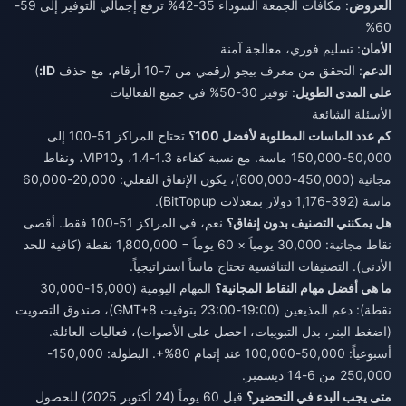
العروض
: مكافآت الجمعة السوداء 35-42% ترفع إجمالي التوفير إلى 59-
60%
الأمان
: تسليم فوري، معالجة آمنة
الدعم
: التحقق من معرف بيجو (رقمي من 7-10 أرقام، مع حذف
ID:
)
على المدى الطويل
: توفير 30-50% في جميع الفعاليات
الأسئلة الشائعة
كم عدد الماسات المطلوبة لأفضل 100؟
تحتاج المراكز 51-100 إلى
50,000-150,000 ماسة. مع نسبة كفاءة 1.3-1.4، وVIP10، ونقاط
مجانية (450,000-600,000)، يكون الإنفاق الفعلي: 20,000-60,000
ماسة (392-1,176 دولار بمعدلات BitTopup).
هل يمكنني التصنيف بدون إنفاق؟
نعم، في المراكز 51-100 فقط. أقصى
نقاط مجانية: 30,000 يومياً × 60 يوماً = 1,800,000 نقطة (كافية للحد
الأدنى). التصنيفات التنافسية تحتاج ماساً استراتيجياً.
ما هي أفضل مهام النقاط المجانية؟
المهام اليومية (15,000-30,000
نقطة): دعم المذيعين (19:00-23:00 بتوقيت GMT+8)، صندوق التصويت
(اضغط البنر، بدل التبويبات، احصل على الأصوات)، فعاليات العائلة.
أسبوعياً: 50,000-100,000 عند إتمام 80%+. البطولة: 150,000-
250,000 من 6-14 ديسمبر.
متى يجب البدء في التحضير؟
قبل 60 يوماً (24 أكتوبر 2025) للحصول