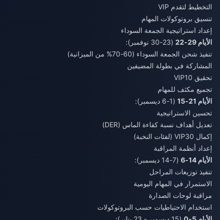
التخطيط لتقدم VIP
تنسيق بروتوكولات المهام
إعداد استراتيجية الجمعة السوداء
الأيام 29-22
(23-30 نوفمبر):
تنفيذ شحن الجمعة السوداء (60-70% من الميزانية)
المشاركة في بطولة المضيفين
تحقيق VIP10
تجميع مكثف للمهام
الأيام 21-15
(1-6 ديسمبر):
تحسين الاستراتيجية
تعديل أهداف نسبة كفاءة الماس (DER)
إكمال VIP30 (لفئات النخبة)
إعداد أنظمة المراقبة
الأيام 14-6
(7-14 ديسمبر):
تنفيذ توزيعات المراحل
الاستمرار في المهام اليومية
مراقبة لوحات الصدارة
استخدام الاحتياطيات حسب البروتوكولات
الأيام 5-0
(15 ديسمبر - 23 يناير):