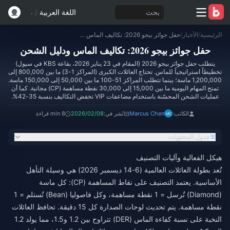
بحث
اللغة العربية
/
الرئيسية
/
الأخبار
/
حفل جوائز بيجو 2026: تكاليف الماس ودليل الشحن
حفل جوائز بيجو 2026: تكاليف الماس ودليل الشحن
يتطلب حفل جوائز بيجو 2026 (المقام في 23 يناير 2026، بقاعة KBS في سيول)
تخطيطاً استراتيجياً للماس. تحتاج العائلات الكبرى (المراكز 1-3) ما بين 800,000 إلى
1,200,000 ماسة؛ بينما تتطلب المراكز 51-100 ما بين 50,000 إلى 150,000 ماسة.
تمنح المهام اليومية ما بين 15,000 إلى 30,000 نقطة مساهمة (CP) مجانية. كما أن
عمليات الشحن المحسّنة باستخدام مضاعفات VIP تخفض التكاليف بنسبة 35-42%.
الكاتب:
Marcus Chen
نُشر في:
2026/02/08
8 min قراءة
جدول المحتويات
هيكل الفعالية وآليات التصنيف
تُعد بطولة العائلات العالمية (6-14 ديسمبر 2026) هي وسيلة التأهل
الأساسية. يعتمد التصنيف على نقاط المساهمة (CP): كل ماسة
(Diamond) تُرسل = 1 نقطة مساهمة، وكل فاصوليا (Bean) تُستلم = 1
نقطة مساهمة. يتم تحديث لوحات الصدارة كل 15 دقيقة. تحافظ العائلات
النخبة على نسبة كفاءة الماس (DER) تتراوح بين 1.2 و1.5، مما يولد 1.2