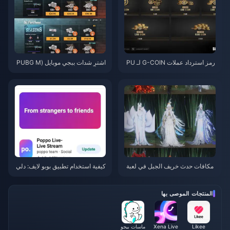
رمز استرداد عملات G-COIN لـ PU
اشترِ شدات ببجي موبايل (PUBG M
BG لشهر يونيو 2026: هل عرض الت
obile UC) رخيصة لتعاون ناروتو شي
رويج المزدوج بقيمة 91.43 دولارًا ي
بودن (يوليو 2026): التكاليف، أفضل
ستحق العناء حقًا؟
الحزم، والشحن الآمن
مکافات حدث خريف الجبل في لعبة
كيفية استخدام تطبيق بوبو لايف: دلي
Where Winds Meet يوليو 2026: ا
ل المبتدئين الشامل | يوليو 2026
لقائمة الكاملة، العملات والأولوية
المنتجات الموصى بها
Likee
Xena Live
ماسات بيجو