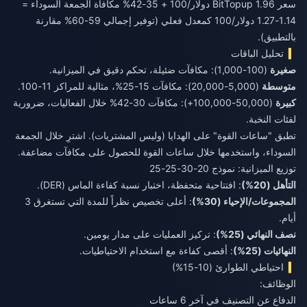
سعر BitTopup 1.96 دولار/100 + 35-42% مكافأة الجمعة السوداء =
1.14-1.27 دولار/100 كمعدل فعلي (توفير إجمالي 59-60% مقارنة
بالتطبيق).
تحليل الباقات
صغيرة
(100-1,000): مكافآت ضئيلة، تحكم دقيق في الميزانية.
متوسطة
(5,000-20,000): مكافآت 15-25%، مثالية للمراكز 11-100.
كبيرة
(50,000-100,000+): مكافآت 30-42% خلال الفعاليات، ضرورية
لفئات النخبة.
تطبق "ساعات القوة" على الهدايا (وليس المشتريات). اشترِ خلال الجمعة
السوداء، واستخدمها خلال ساعات القوة للحصول على مكافآت مضاعفة.
توزيع الميزانية: نموذج 20-30-25-25
التأهل (20%)
: افتتاحية متحفظة، اختبار نسبة كفاءة الماس (DER).
المجموعات/الإحياء (30%)
: أعلى تخصيص نظراً للمدة التي تستغرق 3
أيام.
نصف النهائي (25%)
: تركيز العمليات على مدار يومين.
النهائيات (25%)
: أقصى كفاءة مع استخدام الاحتياطيات.
احتياطي الطوارئ (10-15%)
الوظائف:
الدفاع عن التصنيف في آخر 6 ساعات