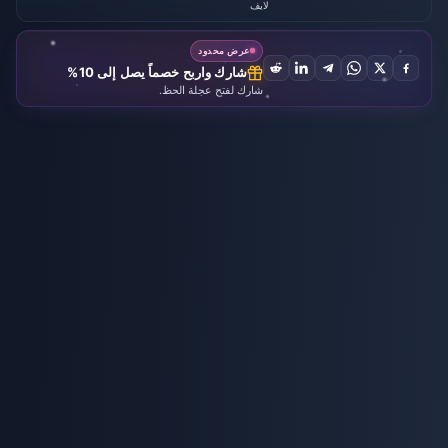
لايف
عرض محدود
شارك واربح خصماً يصل إلى 10%
شارك لفتح عجلة الحظ.