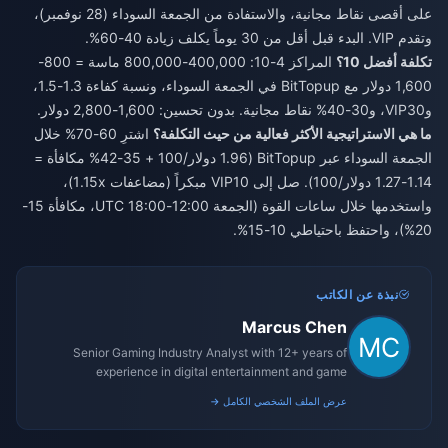
على أقصى نقاط مجانية، والاستفادة من الجمعة السوداء (28 نوفمبر)،
وتقدم VIP. البدء قبل أقل من 30 يوماً يكلف زيادة 40-60%.
تكلفة أفضل 10؟
المراكز 4-10: 400,000-800,000 ماسة = 800-
1,600 دولار مع BitTopup في الجمعة السوداء، ونسبة كفاءة 1.3-1.5،
وVIP30، و30-40% نقاط مجانية. بدون تحسين: 1,600-2,800 دولار.
ما هي الاستراتيجية الأكثر فعالية من حيث التكلفة؟
اشترِ 60-70% خلال
الجمعة السوداء عبر BitTopup (1.96 دولار/100 + 35-42% مكافأة =
1.14-1.27 دولار/100). صل إلى VIP10 مبكراً (مضاعفات 1.15x)،
واستخدمها خلال ساعات القوة (الجمعة 12:00-18:00 UTC، مكافأة 15-
20%)، واحتفظ باحتياطي 10-15%.
نبذة عن الكاتب
Marcus Chen
Senior Gaming Industry Analyst with 12+ years of
experience in digital entertainment and game
monetization strategies.
عرض الملف الشخصي الكامل →