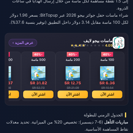
إلى 1.5 نقطة مساهمة لكل ماسة من خلال إرسال الهدايا في ساعات
الذروة.
شراء ماسات حفل جوائز بيجو 2026
عبر BitTopup: بسعر 1.96 دولار
لكل 100 ماسة مقابل 3.14 دولار داخل التطبيق (توفير بنسبة 37.6%).
ماسات بيجو لايف
عرض المزيد ›
4.05
667 مباع
-40%
-40%
-40%
-40%
100 ماسة
200 ماسة
500 ماسة
1000 ألماس
 63.67
SR 31.82
SR 12.75
SR 6.36
 105.46
SR 52.73
SR 21.09
SR 10.54
اشترِ الآن
اشترِ الآن
اشترِ الآن
اشترِ ال
الجدول الزمني للبطولة
مباريات التأهل
(6-7 ديسمبر): تخصيص 20% من الميزانية. تحديد معدلات
نقاط المساهمة الأساسية.