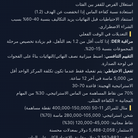
استغلال الفرص للقفز بين الفئات
استعادة نسبة كفاءة الماس إذا انخفضت عن الهدف (1.2)
استنفاد الاحتياطيات قبل النهائيات يزيد التكاليف بنسبة 40-60% بسبب
الشراء الاضطراري.
التعديلات في الوقت الفعلي
مراقبة DER
: إذا كانت أقل من 1.2 بعد التأهل، قم بزيادة تخصيص مرحلة
المجموعات بنسبة 15-20%.
التقييم التنافسي
: اضبط ميزانية نصف النهائي/النهائيات بناءً على الفجوات
في لوحة الصدارة.
تفعيل الاحتياطي
: يتم تفعيله فقط عندما تكون تكلفة المركز الواحد أقل
من 5,000 ماسة في آخر 12 ساعة.
الاستراتيجية الهجينة: قاعدة 70-30
70% من نقاط المساهمة من الماس الاستراتيجي، 30% من المهام
المجانية = الكفاءة المثلى.
مثال للمراكز 11-50 (150,000-400,000 نقطة مساهمة)
شحن استراتيجي: 105,000-280,000 ماسة (70%)
نقاط مجانية: 45,000-120,000 (30%)
الاستثمار: 2,058-5,488 دولار بمعدلات محسنة
التوفير: 882-2,352 دولار مقارنة بالاعتماد الكلي على الماس