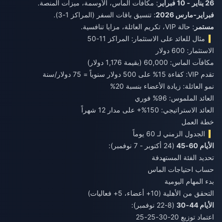
26 يناير - 10 فبراير
: مكافآت الماس، الأوسمة، ميزات المنصة.
فبراير-مارس 2026
: تنسيق باقات السفر (المراكز 1-3).
مستمر
: حالة VIP، تكريم العائلة، مزايا تنافسية.
مثال للعائد على الاستثمار: المراكز 11-50
الاستثمار: 600 دولار
مكافآت الماس: 60,000 (بقيمة 1,176 دولار)
تقدم VIP: كفاءة 15% على 500 دولار سنوياً = 75 دولار/سنة
نمو العائلة: زيادة الأعضاء بنسبة 20%
العائد الملموس: 96% فوري
العائد الاستراتيجي: 150%+ على مدار 12 شهراً
خطة العمل
الجدول الزمني لـ 60 يوماً
الأيام 60-45
(24 أكتوبر - 7 نوفمبر):
تحديد الفئة المستهدفة
حساب احتياجات الماس
بدء المهام اليومية
التحقق من الأهلية (10+ أعضاء، 5+ فعاليات)
الأيام 44-30
(8-22 نوفمبر):
اعتماد توزيع 20-30-25-25