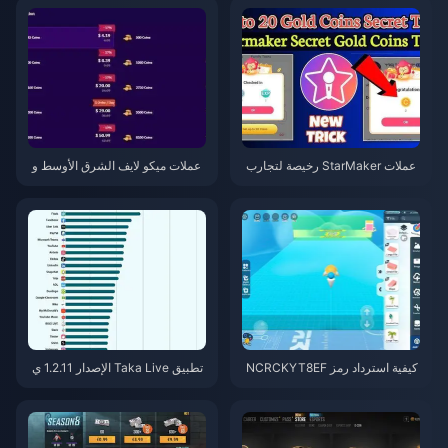
عملات StarMaker رخيصة لتجارب
عملات ميكو لايف الشرق الأوسط و
أداء SupernovaX 2026 (خصم 12
شمال إفريقيا بعد الإصدار 5.2: أرخ
-23%)
ص العروض 2026
كيفية استرداد رمز NCRCKYT8EF
تطبيق Taka Live الإصدار 1.2.11 ي
للحصول على عملات Eggy مجانية
ستنزف البطارية بسرعة بعد تحديث
(أغسطس 2026)
يوليو 2026؟ الأسباب والحلول