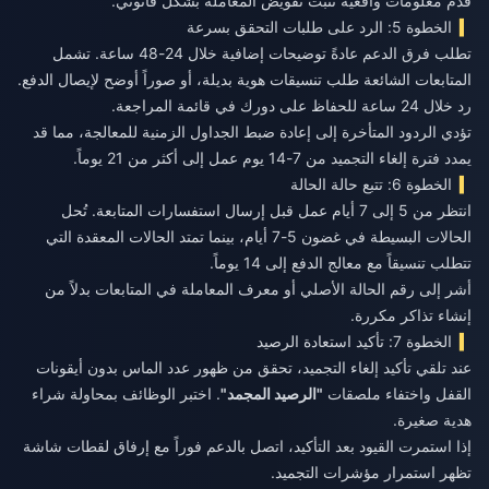
قدم معلومات واقعية تثبت تفويض المعاملة بشكل قانوني.
الخطوة 5: الرد على طلبات التحقق بسرعة
تطلب فرق الدعم عادةً توضيحات إضافية خلال 24-48 ساعة. تشمل
المتابعات الشائعة طلب تنسيقات هوية بديلة، أو صوراً أوضح لإيصال الدفع.
رد خلال 24 ساعة للحفاظ على دورك في قائمة المراجعة.
تؤدي الردود المتأخرة إلى إعادة ضبط الجداول الزمنية للمعالجة، مما قد
يمدد فترة إلغاء التجميد من 7-14 يوم عمل إلى أكثر من 21 يوماً.
الخطوة 6: تتبع حالة الحالة
انتظر من 5 إلى 7 أيام عمل قبل إرسال استفسارات المتابعة. تُحل
الحالات البسيطة في غضون 5-7 أيام، بينما تمتد الحالات المعقدة التي
تتطلب تنسيقاً مع معالج الدفع إلى 14 يوماً.
أشر إلى رقم الحالة الأصلي أو معرف المعاملة في المتابعات بدلاً من
إنشاء تذاكر مكررة.
الخطوة 7: تأكيد استعادة الرصيد
عند تلقي تأكيد إلغاء التجميد، تحقق من ظهور عدد الماس بدون أيقونات
القفل واختفاء ملصقات
"الرصيد المجمد"
. اختبر الوظائف بمحاولة شراء
هدية صغيرة.
إذا استمرت القيود بعد التأكيد، اتصل بالدعم فوراً مع إرفاق لقطات شاشة
تظهر استمرار مؤشرات التجميد.