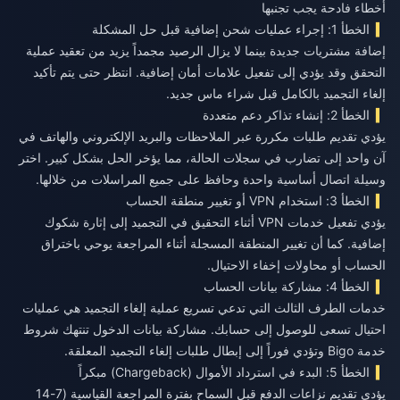
أخطاء فادحة يجب تجنبها
الخطأ 1: إجراء عمليات شحن إضافية قبل حل المشكلة
إضافة مشتريات جديدة بينما لا يزال الرصيد مجمداً يزيد من تعقيد عملية
التحقق وقد يؤدي إلى تفعيل علامات أمان إضافية. انتظر حتى يتم تأكيد
إلغاء التجميد بالكامل قبل شراء ماس جديد.
الخطأ 2: إنشاء تذاكر دعم متعددة
يؤدي تقديم طلبات مكررة عبر الملاحظات والبريد الإلكتروني والهاتف في
آن واحد إلى تضارب في سجلات الحالة، مما يؤخر الحل بشكل كبير. اختر
وسيلة اتصال أساسية واحدة وحافظ على جميع المراسلات من خلالها.
الخطأ 3: استخدام VPN أو تغيير منطقة الحساب
يؤدي تفعيل خدمات VPN أثناء التحقيق في التجميد إلى إثارة شكوك
إضافية. كما أن تغيير المنطقة المسجلة أثناء المراجعة يوحي باختراق
الحساب أو محاولات إخفاء الاحتيال.
الخطأ 4: مشاركة بيانات الحساب
خدمات الطرف الثالث التي تدعي تسريع عملية إلغاء التجميد هي عمليات
احتيال تسعى للوصول إلى حسابك. مشاركة بيانات الدخول تنتهك شروط
خدمة Bigo وتؤدي فوراً إلى إبطال طلبات إلغاء التجميد المعلقة.
الخطأ 5: البدء في استرداد الأموال (Chargeback) مبكراً
يؤدي تقديم نزاعات الدفع قبل السماح بفترة المراجعة القياسية (7-14