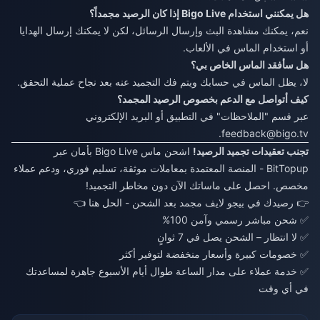
هل يمكنني استخدام Bigo Live إذا كان الرصيد مجمداً؟
نعم، يمكنك مشاهدة البث وإرسال الرسائل، لكن لا يمكنك إرسال الهدايا
أو استخدام الماس في الألعاب.
هل سأفقد الماس الخاص بي؟
لا، يظل الماس في حسابك ويتم فك التجميد عنه بعد نجاح عملية التحقق.
كيف أتواصل مع الدعم بخصوص الرصيد المجمد؟
عبر قسم "الملاحظات" في التطبيق أو البريد الإلكتروني
.
feedback@bigo.tv
تجنب تعقيدات تجميد الرصيد!
اشحن ماس Bigo Live بأمان عبر
BitTopup - المنصة المعتمدة بمعاملات موثقة، تسليم فوري، ودعم عملاء
مخصص. احصل على ماساتك الآن دون مخاطر التجميد!
👉
رصيدك في بيجو لايف مجمد بعد الشحن - الحل هنا
👈
✅ شحن مباشر رسمي وآمن 100%
✅ لا انتظار – الشحن يصل في 7 ثوانٍ
✅ خصومات كبيرة وأسعار منخفضة لتوفير أكثر
✅ خدمة عملاء على مدار الساعة طوال أيام الأسبوع جاهزة لمساعدتك
في أي وقت