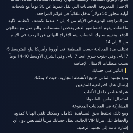
الاحتيال المعروفة. الحسابات التي يقل عمرها عن 30 يوماً مع شحنات
أولية تتجاوز 50 دولاراً تدخل تلقائياً في قوائم المراجعة.
تتم المراجعة اليدوية في الأيام من 4 إلى 7 عندما تكتشف الأنظمة الآلية
تناقضات. يقوم اختصاصيو الدعم بفحص المستندات، والتواصل مع معالجي
الدفع، وتقييم سلوك الحساب. يتم الإفراج النهائي عن الرصيد في الأيام
من 8 إلى 14.
تختلف مدة المعالجة حسب المنطقة: في أوروبا وأمريكا يبلغ المتوسط 5-
7 أيام، وفي جنوب شرق آسيا 7 أيام، وفي الشرق الأوسط 10-14 يوماً
بسبب متطلبات الامتثال الإضافية.
التأثير على حسابك
يمنع تجميد الماس جميع الأنشطة التجارية، حيث لا يمكنك:
إرسال هدايا افتراضية للمذيعين
شراء عناصر داخل الألعاب
استبدال الماس بالفاصوليا
المشاركة في الفعاليات المدفوعة
ومع ذلك، تحتفظ بحق المشاهدة الكامل، ويمكنك تلقي الهدايا كمذيع،
والحفاظ على مزايا VIP الحالية. يظل حسابك مرئياً للمتابعين دون أي
إشارة عامة إلى تجميد الرصيد.