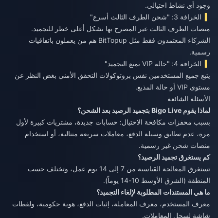
وجود أي نشاط احتيالي.
الخرافة 3: "شحن الطرف الثالث أسرع"
منصات الطرف الثالث غير المصرح بها تشكل أعلى خطر للتجميد.
الشركاء المعتمدون فقط مثل BitTopup هم من يعملون باتفاقيات
رسمية.
الخرافة 4: "حالة VIP تمنع التجميد"
يتبع جميع المستخدمين نفس بروتوكولات التحقق الأمني بغض النظر عن
مستوى VIP أو حالة المذيع.
الأسئلة الشائعة
لماذا يقوم Bigo Live بتجميد الرصيد بعد الشحن؟
بسبب محفزات مكافحة الاحتيال: حسابات جديدة، مشتريات كبيرة لأول
مرة، عدم تطابق وسيلة الدفع، معاملات سريعة متتالية، أو استخدام
منصات شحن غير رسمية.
كم يستغرق تجميد الرصيد؟
تستغرق المعالجة القياسية من 7 إلى 14 يوم عمل، وتختلف حسب
المنطقة (الشرق الأوسط 10-14 يوماً).
ما هي المستندات المطلوبة لإلغاء التجميد؟
معرف المستخدم، معرف المعاملة، إثبات الدفع، هوية حكومية، ولقطات
شاشة لسجل المعاملات.