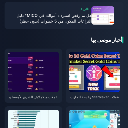
التالي
هل تم رفض استرداد أموالك في MICO؟ دليل
النزاعات المكون من 5 خطوات (بدون حظر)
2026
أخبار موصى بها
عملات StarMaker رخيصة لتجارب
عملات ميكو لايف الشرق الأوسط و
أداء SupernovaX 2026 (خصم 12
شمال إفريقيا بعد الإصدار 5.2: أرخ
-23%)
ص العروض 2026