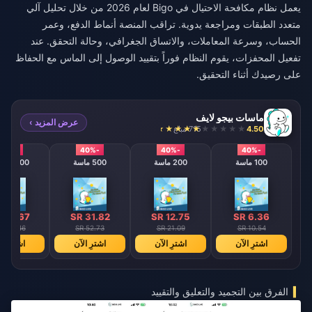
يعمل نظام مكافحة الاحتيال في Bigo لعام 2026 من خلال تحليل آلي
متعدد الطبقات ومراجعة يدوية. تراقب المنصة أنماط الدفع، وعمر
الحساب، وسرعة المعاملات، والاتساق الجغرافي، وحالة التحقق. عند
تفعيل المحفزات، يقوم النظام فوراً بتقييد الوصول إلى الماس مع الحفاظ
على رصيدك أثناء التحقيق.
ماسات بيجو لايف
عرض المزيد ›
4.50
715 مباع
-40%
-40%
-40%
-40%
100 ماسة
200 ماسة
500 ماسة
1000 ألماس
 63.67
SR 31.82
SR 12.75
SR 6.36
 105.46
SR 52.73
SR 21.09
SR 10.54
اشترِ الآن
اشترِ الآن
اشترِ الآن
اشترِ ال
الفرق بين التجميد والتعليق والتقييد