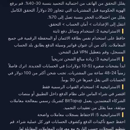
يقلل التحقق من الهاتف من احتمالية التجميد بنسبة 30-40%. قم برفع
الهوية الحكومية قبل المشتريات التي تتجاوز 20 دولاراً. التحقق الكامل
يقلل من احتمالات الحجز بنسبة تصل إلى 70%.
انتقل إلى الإعدادات > أمان الحساب > التحقق.
الاستراتيجية 2: استخدام وسائل دفع ثابتة
حافظ على استخدام نفس بطاقة الائتمان أو المحفظة الرقمية في جميع
المعاملات. تأكد من أن عنوان فواتير وسيلة الدفع يطابق بلد الحساب
المسجل، وقم بتعطيل VPN قبل الشحن.
الاستراتيجية 3: زيادة مبالغ الشحن تدريجياً
ابدأ بشحنات صغيرة (5-10 دولارات) في الحسابات الجديدة. اترك فاصلاً
زمنياً 24-48 ساعة بين المشتريات. تجنب شحن أكثر من 100 دولار في
الحسابات التي يقل عمرها عن 30 يوماً.
الاستراتيجية 4: استخدام القنوات الرسمية فقط
اقتصر في شراء الماس على نظام الدفع داخل التطبيق أو منصات
الشركاء المعتمدين. يعمل BitTopup كشريك رسمي بمعالجة معاملات
موثقة، مما يقلل من تعقيدات التجميد.
الاستراتيجية 5: الاحتفاظ بسجلات معاملات واضحة
احفظ جميع تأكيدات الدفع وكشوف الحسابات فور كل عملية شراء. قم
بتنظيم السجلات حسب التاريخ مع معرفات المعاملات المقابلة لها.