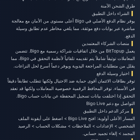
طرق الشحن الآمنة
الشراء داخل التطبيق
يوفر نظام الدفع الأصلي في Bigo أعلى مستوى من الأمان مع معالجة
مباشرة عبر بوابات دفع موثقة، مما يلغي مخاطر عدم تطابق وسيلة
الدفع.
منصات الشركاء المعتمدين
يعمل BitTopup من خلال اتفاقيات شراكة رسمية مع Bigo. تتضمن
المعاملات توثيقاً شاملاً يتم تقديمه تلقائياً لأنظمة التحقق في Bigo، مما
يقلل من متطلبات المراجعة اليدوية ويوفر دعماً أسرع لحل النزاعات.
اختيار وسيلة الدفع
توفر بطاقات الائتمان أقوى حماية ضد الاحتيال ولكنها تتطلب تطابقاً دقيقاً
في الأسماء. توفر المحافظ الرقمية خصوصية المعاملات ولكنها قد تعقد
التحقق إذا اختلفت بيانات تسجيل المحفظة عن بيانات حساب Bigo.
التواصل مع دعم Bigo Live
مركز الدعم داخل التطبيق
المسار الأعلى أولوية: افتح Bigo Live > اضغط على أيقونة الملف
الشخصي > الإعدادات > الملاحظات > مشكلات الحساب > الرصيد
المجمد > إلغاء تجميد حسابي.