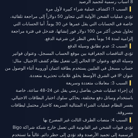
8 أسباب رسمية لتجميد الرصيد
السبب 1: اكتشاف عملية شراء كبيرة لأول مرة
تؤدي عمليات الشحن الأولية التي تتجاوز 50 دولاراً إلى مراجعة تلقائية،
خاصة في الحسابات التي يقل عمرها عن 30 يوماً. أما الحسابات التي
تحاول شحن أكثر من 100 دولار فور إنشائها، فتدخل في فترة مراجعة
إلزامية لمدة 14 يوماً بغض النظر عن شرعية الدفع.
السبب 2: عدم تطابق وسيلة الدفع
تؤدي التناقضات الجغرافية بين موقع الحساب المسجل، وعنوان فواتير
وسيلة الدفع، وعنوان IP الحالي إلى تفعيل نظام كشف الاحتيال. مثال:
حساب مسجل في الفلبين يستخدم بطاقة ائتمان أوروبية أثناء الوصول من
عنوان IP في الشرق الأوسط يخلق علامات تحذيرية متعددة.
السبب 3: معاملات متعددة وسريعة
إن إجراء عمليات شحن بفاصل زمني يقل عن 24-48 ساعة، خاصة
باستخدام وسائل دفع مختلفة، يحاكي سلوك اختبار البطاقات الاحتيالي.
يفسر النظام عمليات الشراء المتتالية السريعة كاختبار محتمل لبطاقات
مسروقة.
السبب 4: منصات الطرف الثالث غير المصرح بها
تؤدي قنوات الشحن غير القانونية التي تعمل خارج شبكة شراكة Bigo
الرسمية إلى تجميد الأرصدة وقد تؤدي إلى حظر دائم. غالباً ما تستخدم