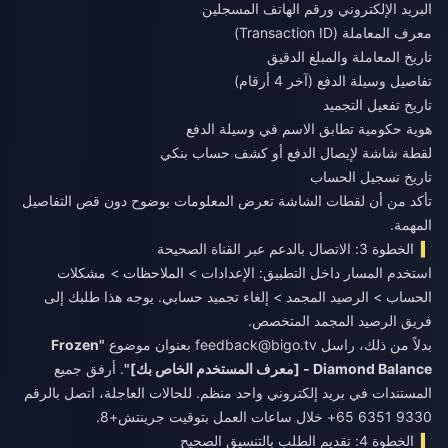
البريد الإلكتروني ورقم الهاتف المسجلين
معرف المعاملة (Transaction ID)
تاريخ المعاملة والمبلغ الدقيق
تفاصيل وسيلة الدفع (آخر 4 أرقام)
تاريخ تفعيل التجميد
هوية حكومية تطابق الاسم في وسيلة الدفع
لقطة شاشة لإيصال الدفع أو كشف حساب بنكي
تاريخ تسجيل الحساب
تأكد من أن لقطات الشاشة تعرض المعلومات بوضوح دون قص التفاصيل
المهمة.
الخطوة 3: الاتصال بالدعم عبر القناة الصحيحة
استخدم المسار داخل التطبيق: الإعدادات > الملاحظات > مشكلات
الحساب > الرصيد المجمد > إلغاء تجميد حسابي. يوجه هذا طلبك إلى
فريق الرصيد المجمد المتخصص.
بدلاً من ذلك، راسل
feedback@bigo.tv
بعنوان موضوع
"Frozen
Diamond Balance - [معرف المستخدم الخاص بك]"
. أرفق جميع
المستندات في بريد إلكتروني واحد منظم. للحالات العاجلة، اتصل بالرقم
9330 6351 65+ خلال ساعات العمل بتوقيت جرينتش+8.
الخطوة 4: تقديم الطلب بالتنسيق الصحيح