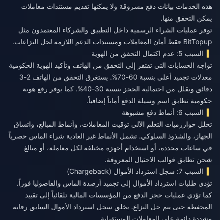
هذه الخدمات بيانات دفع مسروقة ولا يمكنها تقديم مستندات معاملات
يمكن التحقق منها.
توفر عمليات الشراء الرسمية داخل التطبيق والشركاء المعتمدون مثل
BitTopup فقط أمان المعاملات ومستندات الدعم اللازمة لحل النزاعات.
السبب 5: عدم اكتمال التحقق من الهوية
تواجه الحسابات التي تفتقر إلى التحقق من الهاتف وتأكيد الهوية الحكومية
معدلات تجميد أعلى بنسبة 60-70%. يستغرق التحقق من الهاتف 2-3
دقائق ويقلل من احتمالية الحجز بنسبة 30-40%. كما يوفر رفع هوية
حكومية تطابق اسم وسيلة الدفع أماناً إضافياً.
السبب 6: أنماط دفع مشبوهة
تحلل خوارزميات التعلم الآلي توقيت المعاملات، وأنماط المبالغ، واتساق
الجهاز، والشذوذ السلوكي. تشمل الأنماط غير العادية شراء الماس حصرياً
في ساعات محددة، أو استخدام أجهزة مختلفة لكل معاملة، أو مبالغ
شحن تطابق قوالب الاحتيال المعروفة.
السبب 7: سجل استرداد الأموال (Chargeback)
تؤدي طلبات استرداد الأموال إلى تجميد أرصدة الماس والفاصوليا فوراً.
كما تؤدي عمليات حجز الدفع من المؤسسات المالية تلقائياً إلى تقييد
المحفظة حتى يتم حل النزاع. يخلق سجل استرداد الأموال السابق رقابة
مشددة دائمة على المعاملات المستقبلية.