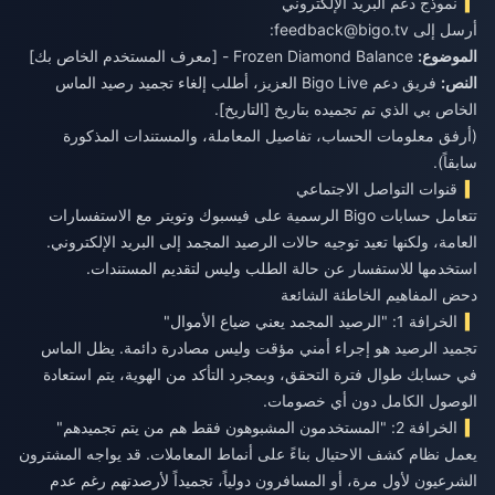
نموذج دعم البريد الإلكتروني
أرسل إلى
feedback@bigo.tv
:
الموضوع:
Frozen Diamond Balance - [معرف المستخدم الخاص بك]
النص:
فريق دعم Bigo Live العزيز، أطلب إلغاء تجميد رصيد الماس
(أرفق معلومات الحساب، تفاصيل المعاملة، والمستندات المذكورة
سابقاً).
قنوات التواصل الاجتماعي
تتعامل حسابات Bigo الرسمية على فيسبوك وتويتر مع الاستفسارات
العامة، ولكنها تعيد توجيه حالات الرصيد المجمد إلى البريد الإلكتروني.
استخدمها للاستفسار عن حالة الطلب وليس لتقديم المستندات.
دحض المفاهيم الخاطئة الشائعة
الخرافة 1: "الرصيد المجمد يعني ضياع الأموال"
تجميد الرصيد هو إجراء أمني مؤقت وليس مصادرة دائمة. يظل الماس
في حسابك طوال فترة التحقق، وبمجرد التأكد من الهوية، يتم استعادة
الوصول الكامل دون أي خصومات.
الخرافة 2: "المستخدمون المشبوهون فقط هم من يتم تجميدهم"
يعمل نظام كشف الاحتيال بناءً على أنماط المعاملات. قد يواجه المشترون
الشرعيون لأول مرة، أو المسافرون دولياً، تجميداً لأرصدتهم رغم عدم