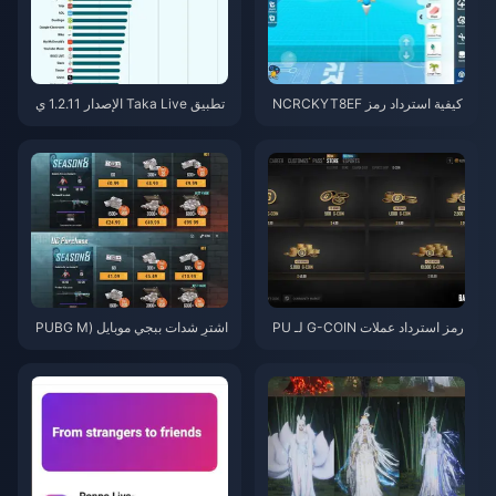
كيفية استرداد رمز NCRCKYT8EF
تطبيق Taka Live الإصدار 1.2.11 ي
للحصول على عملات Eggy مجانية
ستنزف البطارية بسرعة بعد تحديث
(أغسطس 2026)
يوليو 2026؟ الأسباب والحلول
رمز استرداد عملات G-COIN لـ PU
اشترِ شدات ببجي موبايل (PUBG M
BG لشهر يونيو 2026: هل عرض الت
obile UC) رخيصة لتعاون ناروتو شي
رويج المزدوج بقيمة 91.43 دولارًا ي
بودن (يوليو 2026): التكاليف، أفضل
ستحق العناء حقًا؟
الحزم، والشحن الآمن