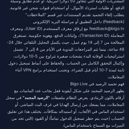
المشتريات الأولية التي تتجاوز 50 دولاراً أمريكياً، أو عدم تطابق وسيلة
الدفع، أو طلبات استرداد الأموال، أو استخدام قنوات شحن غير قانونية.
يتطلب إلغاء التجميد تقديم المستندات عبر قسم "الملاحظات"
(Feedback) داخل التطبيق أو مراسلة البريد الإلكتروني
feedback@bigo.tv
مع إرفاق معرف المستخدم (User ID)، ومعرف
المعاملة (Transaction ID)، وإثباتات الدفع، وهوية حكومية. تستغرق
المعالجة من 7 إلى 14 يوم عمل، حيث يكتمل التحليل التلقائي خلال 24-
48 ساعة، بينما تتم المراجعات اليدوية في الأيام من 4 إلى 7. تشمل
استراتيجيات الوقاية البدء بشحنات صغيرة تتراوح بين 5-10 دولارات،
وإكمال التحقق الكامل من الحساب، والحفاظ على أنماط تسجيل دخول
ثابتة لمدة 7-10 أيام قبل الشراء، وتجنب استخدام برامج VPN أثناء
المعاملات.
فهم تجميد الرصيد في Bigo Live
يظهر الرصيد المجمد على شكل أيقونة قفل بجانب عدد الماسات مع
أرقام باللون الرمادي. يعرض النظام ملصقات
"الرصيد المجمد"
في سجل
المعاملات، مما يمنعك من إرسال الهدايا في غرف البث المباشر، أو
استخدام الماس في الألعاب، أو استبداله بمكافآت. يختلف هذا عن تعليق
الحساب (حيث يتم حظر تسجيل الدخول تماماً) أو القيود (التي تحد من
الميزات مع السماح باستخدام الماس).