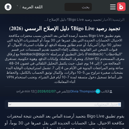
بحث
اللغة العربية
/
الرئيسية
/
الأخبار
/
تجميد رصيد Bigo Live؟ دليل الإصلاح الرسمي (2026)
تجميد رصيد Bigo Live؟ دليل الإصلاح الرسمي (2026)
يقوم تطبيق Bigo Live بتجميد أرصدة الماس بعد الشحن بسبب محفزات مكافحة
الاحتيال: الحسابات الجديدة التي يقل عمرها عن 30 يوماً، أو المشتريات الأولية التي
تتجاوز 50 دولاراً أمريكياً، أو عدم تطابق وسيلة الدفع، أو طلبات استرداد الأموال، أو
قنوات الشحن غير القانونية. يتطلب إلغاء التجميد تقديم المستندات عبر قسم
"الملاحظات" (Feedback) داخل التطبيق أو مراسلة feedback@bigo.tv مع إرفاق
معرف المستخدم (User ID)، ومعرف المعاملة، وإثباتات الدفع، وهوية حكومية. تستغرق
المعالجة من 7 إلى 14 يوم عمل، حيث يكتمل التحليل التلقائي في غضون 24-48
ساعة وتتم المراجعات اليدوية في الأيام من 4 إلى 7. تشمل استراتيجيات الوقاية البدء
بشحنات صغيرة تتراوح بين 5-10 دولارات، وإكمال توثيق الحساب بالكامل، والحفاظ
على أنماط تسجيل دخول متسقة لمدة 7-10 أيام قبل الشراء، وتجنب استخدام VPN
أثناء المعاملات.
الكاتب:
Olivia Thompson
نُشر في:
2026/02/07
12 min قراءة
جدول المحتويات
يقوم تطبيق Bigo Live بتجميد أرصدة الماس بعد الشحن نتيجة لمحفزات
مكافحة الاحتيال، مثل: الحسابات الجديدة التي يقل عمرها عن 30 يوماً، أو