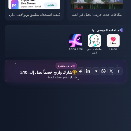
مکافات حدث خريف الجبل في لعبة
كيفية استخدام تطبيق بوبو لايف: دلي
Where Winds Meet يوليو 2026: ا
ل المبتدئين الشامل | يوليو 2026
لقائمة الكاملة، العملات والأولوية
المنتجات الموصى بها
Likee
ماسات بيجو
Xena Live
لايف
عرض محدود
شارك واربح خصماً يصل إلى 10%
شارك لفتح عجلة الحظ.