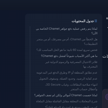
يتم إلغاؤه
جدول المحتويات
لماذا يتم رفض عملية دفع جواهر Chamet الخاصة بي
الآن؟
هل الخطأ من Chamet، أم من مصرفك، أم من متجر
التطبيقات؟
فحص سريع لمدة 60 ثانية: ما هو الحل المناسب لك؟
ات
ما هي أكثر الأسباب شيوعاً لفشل دفع Chamet؟
فلاتر الاحتيال المصرفية والرسوم الدولية غير
المعترف بها
عدم تطابق المنطقة أو IP وطرق الدفع غير المدعومة
عدم كفاية الرصيد، وحدود العملة، وسقوف التحويل
انتهاء صلاحية البطاقات، وغياب 3D Secure،
وأعطال حساب المتجر
لماذا خصمت Chamet أموالي ولكن لم تضف الجواهر؟
شرح المعاملات المعلقة مقابل الفاشلة مقابل الملغاة
كم من الوقت يستغرق استرداد المبلغ تلقائياً؟