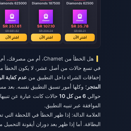
625000 Diamonds
187500 Diamonds
62500 Diamonds
SR 357.61
SR 107.10
SR 35.78
SR 681.82
SR 204.24
SR 68.21
اشترِ الآن
اشترِ الآن
اشترِ الآن
هل الخطأ من Chamet، أم من مصرفك، أم من متجر التطبيقات؟
إخفاقات الشراء داخل التطبيق من
عدم كفاية الر
المتجر
؛ وكلها أمور تسبق التطبيق نفسه. بعد 
حوالي
6 من كل 10
حالات كانت عبارة عن تنبيهات
الموافقة عبر تنبيه التطبيق.
العلامة الدالة: إذا ظهر الخطأ في اللحظة التي
البطاقة. أما إذا ظهر بعد دوران أيقونة التحميل