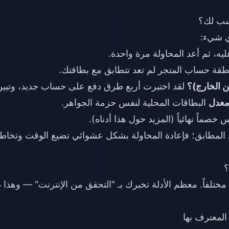
أي شيء:
يه، ثم أعد المحاولة مرة واحدة.
قة حساب المتجر لم تعد تتطابق مع بطاقتك.
لقد اختبرت أربع طرق دفع على حساب جديد، وتبين
عدل
البطاقات المحلية لنفس حزمة الجواهر.
ماً نهائياً (المزيد حول هذا أدناه).
حل المطابق؛ فإعادة المحاولة بشكل عشوائي تضيع الوقت وتخاط
ختلفاً. معظم الأدلة تخبرك بـ "التحقق من الإنترنت" — وهذا غ
 المعترف بها