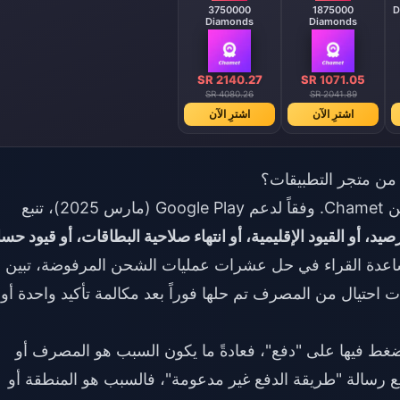
3750000
1875000
Diamonds
Diamonds
SR 2140.27
SR 1071.05
SR 4080.26
SR 2041.89
اشترِ الآن
اشترِ الآن
في تسع حالات من أصل عشر، لا يكون الخطأ من Chamet. وفقاً لدعم Google Play (مارس 2025)، تنبع
صيد، أو القيود الإقليمية، أو انتهاء صلاحية البطاقات، أو قيود حس
مساعدة القراء في حل عشرات عمليات الشحن المرفوضة، تبين 
 احتيال من المصرف تم حلها فوراً بعد مكالمة تأكيد واحدة أو
 تضغط فيها على "دفع"، فعادةً ما يكون السبب هو المصرف أو
 مع رسالة "طريقة الدفع غير مدعومة"، فالسبب هو المنطقة أو