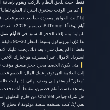
فقط
؛ حيث يلحق النظام بالركب ويقوم بإضافة ا
كم من الوقت يستغرق استرداد المبلغ تلقائياً؟
إذا كانت الجواهر مفقودة حقاً بعد خصم فعلي، فإ
أيام
(وفقاً لـ pup
للنهاية؛ وتم إلغاء الحجز المسبق في
5 أيام عمل بالضبط
لذا فإن ال
فقط إذا لم يصل شيء بعد ذلك، يجب عليك الاتصا
استرداد الأموال عبر المصرف هو خيارك الأخير.
متى يكون الخصم مجرد حجز مسبق مؤقت (ول
إليك العلامة التي توفر عليك المال: الخصم
الحقي
"معلق" أو يفتقر إلى وصف نهائي. إذا رأيت حالة
وستجد نفسك أمام خصمين، مقتنعاً بأنك دفعت مرت
هل شراء جواهر Chamet من خارج التطبيق آمن في عام 2026؟
نعم،
إذا