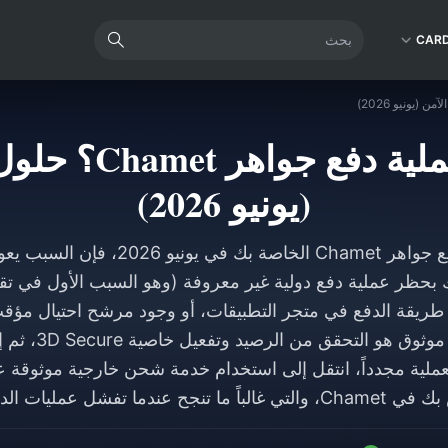
CAR
هل تم رفض عملية د
(يونيو 2026)
إذا تم رفض عملية دفع جواهر Chamet الخاصة ب
بنك بحظر عملية دفع دولية غير معروفة (وهو السبب الأول في تقار
 طريقة الدفع في متجر التطبيقات، أو وجود مرشح احتيال مؤق
للأموال. أسرع حل مو
عملية مجدداً، انتقل إلى استخدام خدمة شحن خارجية موثوقة