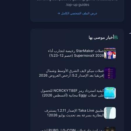
top-up guides.
عرض الملف الشخصي الكامل →
أخبار موصى بها
عملات StarMaker رخيصة لتجارب أداء
SupernovaX 2026 (خصم 12-23%)
عملات ميكو لايف الشرق الأوسط وشمال
إفريقيا بعد الإصدار 5.2: أرخص العروض 2026
كيفية استرداد رمز NCRCKYT8EF للحصول
على عملات Eggy مجانية (أغسطس 2026)
تطبيق Taka Live الإصدار 1.2.11 يستنزف
البطارية بسرعة بعد تحديث يوليو 2026؟
الأسباب والحلول
رمز استرداد عملات G-COIN لـ PUBG لشهر