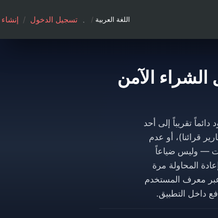
تسجيل الدخول
/
إنشاء
اللغة العربية
/
فع جواهر Chamet؟ حلول الشراء الآمن
ك في يونيو 2026، فإن السبب يعود دائماً تقريباً إلى أحد
ير قرائنا)، أو عدم
ت — وليس ضياعاً
ثوق هو التحقق من الرصيد وتفعيل خاصية 3D Secure، ثم إعادة المحاولة مرة
 عبر معرف المستخدم