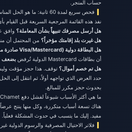
حساب المتجر.
فحص سريع لمدة 60 ثانية: ما هو الحل المناسب لك؟
نفذ هذه القائمة المرجعية السريعة قبل القيام ب
هل أرسل مصرفك تنبيهاً بشأن المعاملة؟
وافق عل
هل غيرت بلد إقامتك مؤخراً؟
من المحتمل أن منط
هل البطاقة دولية (Visa/Mastercard صادرة من الخارج)؟
أن بطاقات Mastercard الدولية تُرفض
بضعف م
هل تم خصم أموال؟
توقف. هذا حجز مؤقت وليس خص
حدد العرض الذي تواجهه أولاً، ثم انتقل إلى ال
بحدوث حجز مكرر للمبالغ.
ما هي أكثر الأسباب شيوعاً لفشل دفع Chamet؟
هناك تسعة أسباب متكررة، وكل منها ينتج عرضاً م
مفيد. إليك ما يتسبب في حدوث المشكلة فعلياً.
فلاتر الاحتيال المصرفية والرسوم الدولية غير