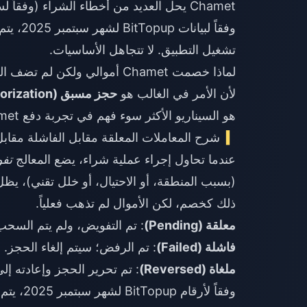
Chamet يحل العديد من أخطاء الشراء (وفقاً لسلسلة دعم Google، مارس 2025).
وفقاً لبيانات BitTopup لشهر سبتمبر 2025، يتم حل
تشغيل التطبيق. لا تتجاهل الأساسيات.
لماذا خصمت Chamet أموالي ولكن لم تضف الجواهر؟
لأن الأمر في الغالب هو
حجز مسبق (Pre-authorization)، وليس خصماً مكتملاً
هو السيناريو الأكثر سوء فهم في تجربة دفع Chamet، والذعر الذي يسببه يدفع الناس للدفع مرتين.
شرح المعاملات المعلقة مقابل الفاشلة مقابل 
عندما تحاول إجراء عملية شراء، يضع المعالج
تفو
(بسبب المنطقة، أو الاحتيال، أو خلل تقني)، يظل
ذلك كخصم، لكن الأموال لم تذهب فعلياً.
معلقة (Pending)
: تم التفويض، ولم يتم السحب. تستغرق عاد
فاشلة (Failed)
: تم الرفض؛ سيتم إلغاء الحجز.
ملغاة (Reversed)
: تم تحرير الحجز وإعادته إ
وفقاً لأرقام BitTopup لشهر سبتمبر 2025، يتم حل