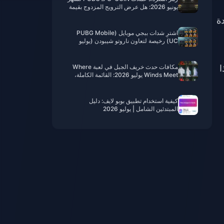
يونيو 2026: هل عرض الترويج المزدوج بقيمة
91.43 دولارًا يستحق العناء حقًا؟
دة
اشترِ شدات ببجي موبايل (PUBG Mobile
UC) رخيصة لتعاون ناروتو شيبودن (يوليو
2026): التكاليف، أفضل الحزم، والشحن
الآمن
ا
مکافات حدث خريف الجبل في لعبة Where
Winds Meet يوليو 2026: القائمة الكاملة،
العملات والأولوية
كيفية استخدام تطبيق بوبو لايف: دليل
المبتدئين الشامل | يوليو 2026