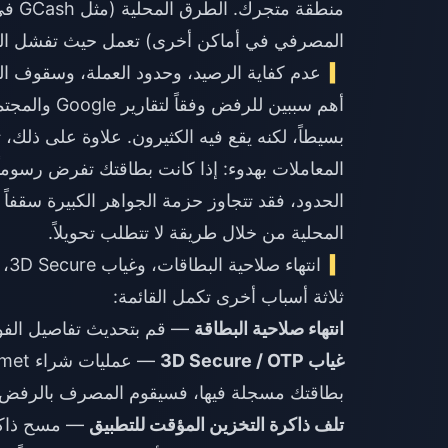
المصرفي في أماكن أخرى) تعمل حيث تفشل البط
عدم كفاية الرصيد، وحدود العملة، وسقوف ال
أهم سببين للرفض وفقاً لتقارير Google والمجتمع هما
بسيطاً، لكنه يقع فيه الكثيرون. علاوة على ذل
المعاملات بهدوء: إذا كانت بطاقتك تفرض رسوماً 
الحدود، فقد تتجاوز حزمة الجواهر الكبيرة سقفاً
المحلية من خلال طريقة لا تتطلب تحويلاً.
انتهاء صلاحية البطاقات، وغياب 3D Secure، وأعطال حساب المتجر
ثلاثة أسباب أخرى تكمل القائمة:
انتهاء صلاحية البطاقة
— قم بتحديث تفاصيل الفوتر
غياب 3D Secure / OTP
بطاقتك مسجلة فيها، فسيقوم المصرف بالرفض.
تلف ذاكرة التخزين المؤقت للتطبيق