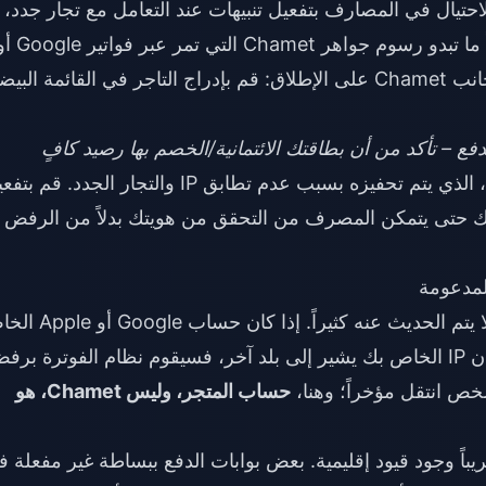
لاحتيال في المصارف بتفعيل تنبيهات عند التعامل مع تجار جدد، 
مبالغ غير معتادة، أو عدم تطابق عنوان IP؛ وغالباً ما تبدو رسوم جواهر Chamet التي تمر
Apple غريبة بالنسبة لمصرفك. الحل ليس من جانب Chamet على الإطلاق: قم بإدراج التاجر في القائمة البي
ع – تأكد من أن بطاقتك الائتمانية/الخصم بها رصيد كافٍ
لكن الطبقة الخفية هي كشف الاحتيال، الذي يتم تحفيزه بسبب عدم تطابق IP والتجار الجدد. ق
 جهة إصدار بطاقتك حتى يتمكن المصرف من التحقق من هويتك بدلاً من الرفض
عدم تطابق المنطقة/IP هو سبب رفض رئيسي لا يتم الحديث عنه كثيراً. إذ
بك مضبوطاً على بلد معين ولكن بطاقتك أو عنوان IP الخاص بك يشير إلى بلد آخر، فسيقوم نظام الفوترة بر
خص انتقل مؤخراً؛ وهنا،
حساب المتجر، وليس Chamet، هو
يباً وجود قيود إقليمية. بعض بوابات الدفع ببساطة غير مفعلة 