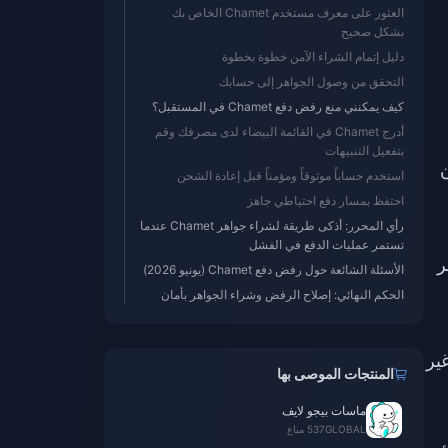
العثور على معرف مستخدم Chamet الخاص بك
بشكل صحيح
دليل إتمام الشراء الآمن خطوة بخطوة
التحقق من وصول الجواهر إلى حسابك
كيف يمكنني منع رفض دفع Chamet في المستقبل؟
أدرج Chamet في القائمة البيضاء لدى مصرفك وقم
بتفعيل التنبيهات
استخدم حساباً موثوقاً ومؤمناً قبل إعادة الشحن
احتفظ بمسار دفع احتياطي جاهز
رأي المحرر: أذكى طريقة لشراء جواهر Chamet عندما
تستمر عمليات الدفع في الفشل
ر
الأسئلة الشائعة حول رفض دفع Chamet (يونيو 2026)
الحكم النهائي: إصلاح الرفض وشراء الجواهر بأمان
ير
المنتجات الموصى بها
ماسات بيجو لايف
GLOBAL
537 مباع