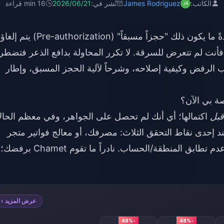
الكاتب:
James Rodriguez
نُشر في:
2026/06/21
16 min قراءة
إذا تم خصم أموال منك أثناء محاولة فاشلة، فعادةً ما يكون ذلك "حجزاً مسبقاً" (Pre-authorization) 
 فأنت لم تتعرض للسرقة. لا تكرر المحاولة بدافع الذعر فتضطر
سبب الرفض وكيفية إصلاحه، وشرحاً لآلية الحجز المسبق، وإطار
قبل
اكتمالها؛ أي أنك لم تحصل على الجواهر، وفي معظم الحال
 إحدى نقاط التحقق الثلاث: مصرفك، أو معالج فواتير متجر
التطبيقات (Google Play أو Apple)، أو بسبب عدم تطابق المنطقة/الحساب. نادراً ما تقوم Chamet برفضك؛
عرض المزيد ›
-48%
-48%