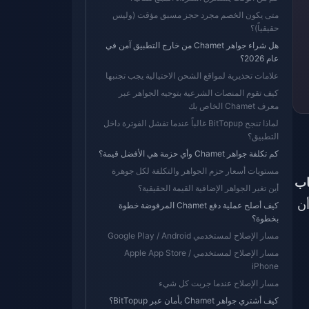
متى يكون الخصم مجرد حجز مسبق مؤقت (وليس
حقيقياً)؟
هل شراء جواهر Chamet من خارج التطبيق آمن في
عام 2026؟
علامات تحذيرية لمواقع الشحن الاحتيالية يجب تجنبها
كيف تقوم المنصات الشرعية بتوجيه الجواهر عبر
معرف Chamet الخاص بك
لماذا تنجح BitTopup غالباً عندما تفشل الفوترة داخل
التطبيق؟
كم تكلفة جواهر Chamet وأي حزمة هي الأفضل قيمة؟
مستويات أسعار حزم الجواهر والتكلفة لكل جوهرة
اب
أين تغير الجواهر الإضافية القيمة الحقيقية؟
أن
كيف أصلح عملية دفع Chamet المرفوضة خطوة
بخطوة؟
مسار الإصلاح لمستخدمي Google Play / Android
مسار الإصلاح لمستخدمي Apple App Store /
iPhone
مسار الإصلاح عندما جربت كل شيء
كيف أشتري جواهر Chamet بأمان عبر BitTopup؟