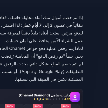
تلقائياً في غضون
3 إلى 7 أيام عمل
؛ لذا اطمئن،
للدفع مرتين. ستجد أدناه: دليلاً دقيقاً لمعرفة 
عمل للشراء الآمن يحافظ على أمان حسابك.
لماذا يتم رفض عملية دفع جواهر Chamet الخاصة بي الآن؟
يعني خطأ "تم رفض الدفع" أن المعاملة رُفضت
لم يتم خصم المبلغ بشكل دائم. يحدث الرفض عند
المشكلة تكمن في الطبقة التي تسبقها.
ماسات شامي (Chamet Diamond)
4.67
520 مباع
-48%
-48%
-48%