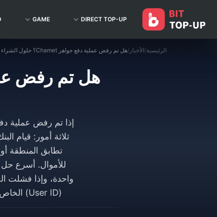
D
GAME
DIRECT TOP-UP
الرئيسية
/
الأخبار
/
هل تم رفض عملية دفع جواهر Chamet؟ حلول الشراء الآمن (يونيو 2026)
ثلاثة أمور: قيام ال
تطابق المنطقة أو
واحدة، وإذا فشلت ال
(User ID) الخاص بك في Chamet، والتي غالباً ما تنجح عندما تفشل عمليات الدفع داخل التطبيق.