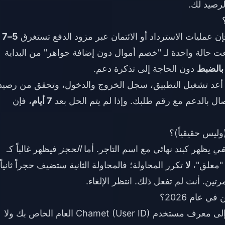
لرصيد لك.
ن عمليات الاسترداد أو الائتمان عبر مزود الدفع تستغرق
5–7
BitTo، ديسمبر 2025). لقد تتبعت حالة واحدة لـ "خصم أموال دون إضافة جواهر" من البداية
دون الحاجة إلى تذكرة دعم.
بروتوكول بسيط: انتظر 30–90 دقيقة، أعد تشغيل التطبيق، سجل الخروج والدخول، وتحقق من رص
ل بالدعم مع رقم طلبك. وإذا لم يتم الحل بعد
7 أيام
، فإن
يس حقيقياً)؟
قي
يظهر كبند نهائي مع اسم التاجر. أما
الحجز
فيظهر غالباً كـ
 "معلق"،
لا
تكرر المحاولة؛ فالمحاولة الثانية ستضيف حجراً ثانياً،
ين. أنت لم تفعل ذلك. انتظر الإلغاء.
كنت تستخدم منصة موثوقة لا تحتاج إلا إلى معرف مستخدم Chamet (User ID) العام الخاص بك ولا