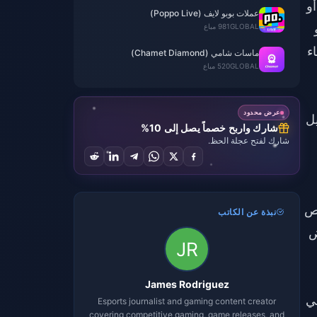
أو
عملات بوبو لايف (Poppo Live)
 عبر فواتير Google أو
GLOBAL
981 مباع
ضاء
ماسات شامي (Chamet Diamond)
GLOBAL
520 مباع
عرض محدود
م بتفعيل
شارك واربح خصماً يصل إلى 10%
شارك لفتح عجلة الحظ.
ا كان حساب Google أو Apple الخاص
نبذة عن الكاتب
فض
James Rodriguez
في
Esports journalist and gaming content creator
covering competitive gaming, game releases, and