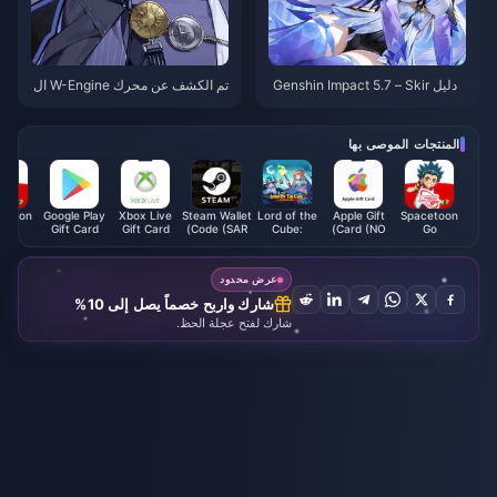
دليل Genshin Impact 5.7 – Skir
تم الكشف عن محرك W-Engine ال
k: أفضل بناء DPS Cryo، الأسلحة، ا
مميز لـ ZZZ Hugo "واجهة Sunfal
لأبراج، تشكيلات الفريق والدوران
l" – توافق عالي لكنه يمتلك بدائل قو
ية. هل لا يزال يستحق التجربة؟
المنتجات الموصى بها
cetoon
Google Play
Xbox Live
Steam Wallet
Lord of the
Apple Gift
Spacetoon
Go
Gift Card
Gift Card
Code (SAR)
Cube:
Card (NO)
Go
ription
(AU)
(SG)
Heroes RPG
Subscription
MA)
Voucher
(PS)
عرض محدود
شارك واربح خصماً يصل إلى 10%
شارك لفتح عجلة الحظ.