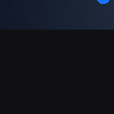
دعم عمليات الدفع
شريك
Genshin Impact Wiki
Honkai: Star Rail WIKI
Zenless Zone Zero WIKI
PUBG Mobile WIKI
BitTopup News