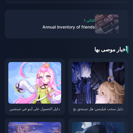
التالي
Annual inventory of friends
أخبار موصى بها
دليل سحب فيلينس: هل تستحق نج
دليل الحصول على أينو في جينشين
مة الرعد الجديدة في الإصدار 6.0 الا
إمباكت: دليل سحب كامل لإصدار 6.
ستثمار؟
0