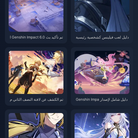
دليل لعب فيلينس كشخصية رئيسية
تم تأكيد بث Genshin Impact 6.0 ا
في جينشين إمباكت: أقوى دليل لتج
لمباشر! لنتحدث عن 300 حجر كري
هيزات شخصية الضرر الكهربائي في
مة والاحتفال بالذكرى السنوية
الإصدار 6.0
دليل شامل لإصدار Genshin Impa
تم الكشف عن لافتة النصف الثاني م
ct 6.0: تحليل كامل لمواعيد إطلاق
ن Genshin Impact 5.7 - أخبار رائ
شخصيتي لاوما وفيلينس واستراتيج
عة للاعبين الذين يسحبون من أجل A
يات السحب
rlecchino!