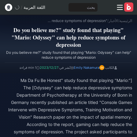
بحث
اللغة العربية
/
الرئيسية
/
الأخبار
/
"Do you believe me?" study found that playing "Mario: Odyssey" can help reduce symptoms of depression
"Do you believe me?" study found that playing
"Mario: Odyssey" can help reduce symptoms of
depression
"Do you believe me?" study found that playing "Mario: Odyssey" can help
reduce symptoms of depression
الكاتب:
Emily Nakamura
نُشر في:
2023/12/27
1 min قراءة
["Ma Da Fu Be Honest" study found that playing "Mario:
Odyssey" can help reduce depressive symptoms] The
Department of Psychotherapy at the University of Bonn in
Germany recently published an article titled "Console Games
Intervene with Depressive Symptoms, Training Motivation and
Vision" Research paper on the impact of spatial memory.
According to the report, gaming can help reduce the
symptoms of depression. The project asked participants to