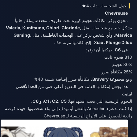
حول الشخصيات ذات 4★:
Chevreuse
مخزن يوفر مكافآت هجوم كبيرة تحت ظروف محددة. يتناغم حالياً
بشكل جيد مع شخصيات مثل
Valeria, Kunitsuna, Chiori, Clorinde,
Marvica
، وأي شخص يركز على
الهجمات الغاطسة
، مثل
Gaming،
Xiao، Plunge Diluc
، إلخ. فائدتها مرنة جدًا.
في
C6
، يمكنها أن توفر:
810 هجوم ثابت
30% هجوم
25% مكافأة ضرر
ومع
مجموعة Bravery
، مكافأة ضرر إضافية بنسبة 40%
هذا يجعل إمكاناتها العامة في التعزيز أعلى حتى من
الحد الأقصى
لبينيت
.
النجوم الرئيسية التي يجب استهدافها:
C1، C2، C5، و C6
.
إذا كنت تدعم Arlecchino بالفعل أو تهدف إلى بناء شخصيتها، فهذه فرصة
رائعة للحصول على الأبراج الرئيسية لـ Chevreuse.