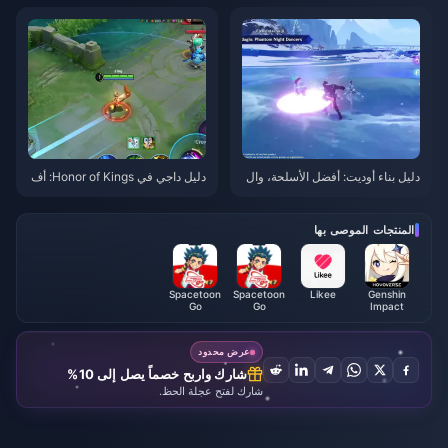
س 2026
دليل بناء أوديت: أفضل الأسلحة، وال
دليل داجي في Honor of Kings: أف
قطع، والفرق | أغسطس 2026
ضل 10 حيل | أغسطس 2026
المنتجات الموصى بها
Spacetoon
Spacetoon
Likee
Genshin
Go
Go
Impact
Subscription
Subscription
(DZ)
(MA)
عرض محدود
شارك واربح خصماً يصل إلى 10%
شارك لفتح عجلة الحظ.