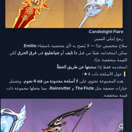
Candlelight Flare
رمح إملي المميز.
سلاح متخصص جدًا — لا يُنصح به لأي شخصية باستثناء
Emilie
.
يمكن استخدامه تقنيًا من قبل
ذا نايف
أو
شيانغلينغ
في
فرق الحرق
لكن
القيمة منخفضة جدًا.
استخدمه فقط إذا
سحبتها عن طريق الخطأ
.
حول الأسلحة ذات 4★:
هذه المجموعة تحتوي على
لا أسلحة محدودة من فئة 4 نجوم
، وتشمل
خيارات ضعيفة مثل
The Flute
و
Raincutter
، مما يجعلها مجموعة ذات
قيمة منخفضة.