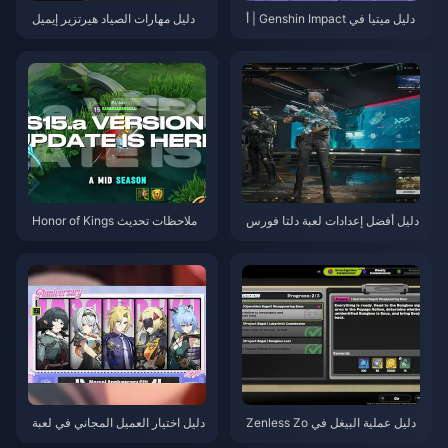
دليل ميتيا في Genshin Impact | أ
دليل مهارات الصياد هيرتزير إيميل
غسطس 2026
(Herztier Emil) في لعبة Identity
V | أغسطس 2026
دليل أفضل إعدادات لعبة دلتا فورس
ملاحظات تحديث Honor of Kings
| أغسطس 2026
S15.a | أغسطس 2026
دليل عملية البيغل في Zenless Zo
دليل اختيار العميل المجاني في لعبة
ne Zero | أغسطس 2026
Zenless Zone Zero 3.1 | أغسط