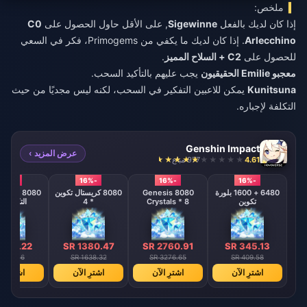
ملخص:
إذا كان لديك بالفعل
Sigewinne
, على الأقل حاول الحصول على
C0
Arlecchino
. إذا كان لديك ما يكفي من Primogems، فكر في السعي
للحصول على
C2 + السلاح المميز
.
معجبو Emilie الحقيقيون
يجب عليهم بالتأكيد السحب.
Kunitsuna
يمكن للاعبين التفكير في السحب، لكنه ليس مجديًا من حيث
التكلفة لإجباره.
Genshin Impact
عرض المزيد ›
4.61
977 مباع
-16%
-16%
-16%
-16%
6480 + 1600 بلورة
8080 Genesis
8080 كريستال تكوين
8080 من ك
تكوين
Crystals * 8
* 4
التكوين * 
 690.22
SR 1380.47
SR 2760.91
SR 345.13
R 819.16
SR 1638.32
SR 3276.65
SR 409.58
اشترِ الآن
اشترِ الآن
اشترِ الآن
اشترِ ال