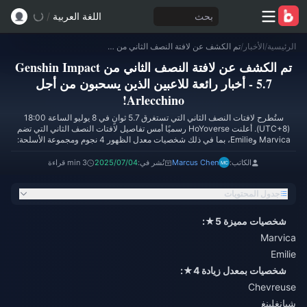
بحث
اللغة العربية
/
الرئيسية
/
الأخبار
/
تم الكشف عن لافتة النصف الثاني من Genshin Impact 5.7 - أخبار رائعة للاعبين الذين يسحبون من أجل Arlecchino!
تم الكشف عن لافتة النصف الثاني من Genshin Impact
5.7 - أخبار رائعة للاعبين الذين يسحبون من أجل
Arlecchino!
ستُطرح لافتات النصف الثاني التي تستغرق 5.7 ثوانٍ في 8 يوليو الساعة 18:00
(UTC+8). أعلنت HoYoverse رسميًا أمس تفاصيل لافتات النصف الثاني التي تضم
Marvica وEmilie، بما في ذلك شخصيات معدل الظهور 4 نجوم ومجموعة الأسلحة:
الكاتب:
Marcus Chen
نُشر في:
2025/07/04
3 min قراءة
جدول المحتويات
شخصيات مميزة 5★:
Marvica
Emilie
شخصيات بمعدل زيادة 4★:
Chevreuse
شيانغلينغ