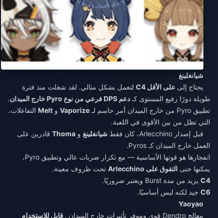
شيانغلينغ
يحتاج إلى
على الأقل C4
لتعمل بشكل مثالي. لقد شغلت منذ فترة
طويلة دورًا رفيع المستوى كـ
دعم DPS فرعي من نوع Pyro خارج الميدان
.
تطبيق Pyro من خارج الميدان أمر حاسم لـ
Vaporize
و
Melt
التفاعلات،
التي تظل من بين الأقوى في اللعبة.
قبل إصدار Arlecchino، كان فقط
شيانغلينغ
و
Thoma
قادرين على
العمل خارج الميدان كـ Pyros.
انفجارها هو قوتها الأساسية — مع تكرار ضربات عالي وتطبيق Pyro،
يمكنها حتى
التفوق على Arlecchino
تحت ظروف معينة.
C4
يزيد من مدة Burst ويعتبر ضروريًا.
C6
جيد لكنه ليس أساسيًا.
Yaoyao
معالج Dendro قوي وموفر تأثيرات خارج الميدان
, قابل للاستخدام