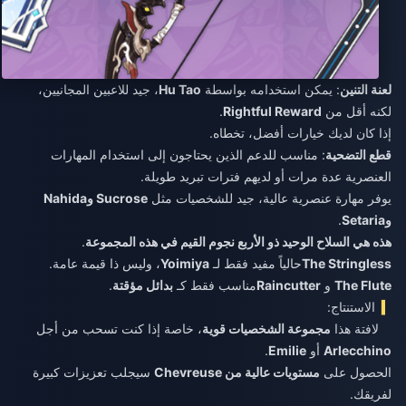
لعنة التنين
: يمكن استخدامه بواسطة
Hu Tao
، جيد للاعبين المجانيين،
لكنه أقل من
Rightful Reward
.
إذا كان لديك خيارات أفضل، تخطاه.
قطع التضحية
: مناسب للدعم الذين يحتاجون إلى استخدام المهارات
العنصرية عدة مرات أو لديهم فترات تبريد طويلة.
يوفر مهارة عنصرية عالية، جيد للشخصيات مثل
Sucrose وNahida
وSetaria
.
هذه هي السلاح الوحيد ذو الأربع نجوم القيم في هذه المجموعة
.
The Stringless
حالياً مفيد فقط لـ
Yoimiya
، وليس ذا قيمة عامة.
The Flute
و
Raincutter
مناسب فقط كـ
بدائل مؤقتة
.
الاستنتاج:
لافتة هذا
مجموعة الشخصيات قوية
، خاصة إذا كنت تسحب من أجل
Arlecchino
أو
Emilie
.
الحصول على
مستويات عالية من Chevreuse
سيجلب تعزيزات كبيرة
لفريقك.