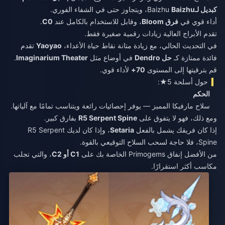
كبديل لـ
Baizhu
Baizhu
، ويتجاوز حتى في الشفاء الفوري.
أداء قوي في
فرق Bloom
، وقابل للاستخدام بالكامل عند
C0
.
تقدم الأبراج العالية زيادات رقمية صغيرة فقط.
في التحديث الحالي، مع زيادة متانة نقاط حياة الأعداء،
Yaoyao
تقدم
فائدة ممتازة كـ
حل Dendro
في أوضاع مثل
Imaginarium Theater
.
قم بترقيتها إلى المستوى
70+
لأداء قوي.
حول أسلحة 5★:
الحكم
سلاح مارفيكا المميز — يوفر إحصائيات رائعة ويتناسب تمامًا مع آلياتها.
ومع ذلك، فهو لا يتفوق على
R5 Serpent Spine
بفارق كبير.
إذا كان فريقك يشمل بالفعل
Setaria
، وإذا كان لديك R5 Serpent
Spine، فلا حاجة لسحب السلاح التوقيعي بالقوة.
من الأفضل إنفاق Primogems الخاصة بك على
C1 أو C2
، والتي تجلب
مكاسب أكثر استقرارًا.