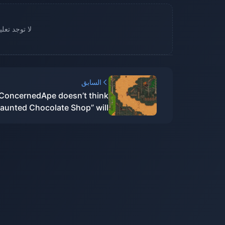
لا توجد تعل
السابق
ConcernedApe doesn’t think
aunted Chocolate Shop” will
put pressure on itself