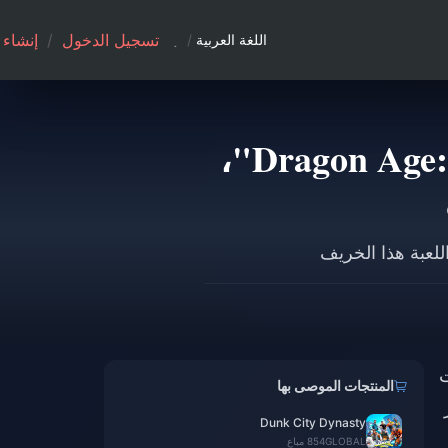
تسجيل الدخول
/
إنشاء
اللغة العربية
/
تم إصدار أحدث عرض دعائي لـ "Dragon Age: Shadowkeep"،
بت
المنتجات الموصى بها
ار
Dunk City Dynasty
GLOBAL
854 مباع