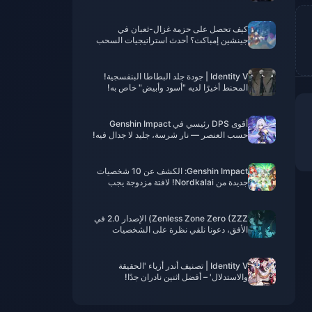
الخدمة في عام 2026
كيف تحصل على حزمة غزال-ثعبان في
جينشين إمباكت؟ أحدث استراتيجيات السحب
وتحسين الشحن لعام 2025
Identity V | جودة جلد البطاطا البنفسجية!
المحنط أخيرًا لديه "أسود وأبيض" خاص به!
أقوى DPS رئيسي في Genshin Impact
حسب العنصر — نار شرسة، جليد لا جدال فيه!
Genshin Impact: الكشف عن 10 شخصيات
جديدة من Nordkalai! لافتة مزدوجة يجب
الحصول عليها!
Zenless Zone Zero (ZZZ) الإصدار 2.0 في
الأفق، دعونا نلقي نظرة على الشخصيات
البارزة من الإصدارات 1.0 إلى 1.7
Identity V | تصنيف أندر أزياء 'الحقيقة
والاستدلال' – أفضل اثنين نادران جدًا!