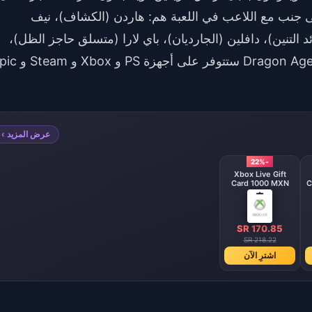
إلى جنب مع اللاعب في اللعبة هم: هاردن (الكشاف)، نيف
لتنين)، دافلين (الجارديان)، باي لارا (متسلق حاجز الظل)،
لوكانيس (الساحر). عدو). لعبة Dragon Age: Shadowkeep ستتوفر على
عرض المزيد ›
-22%
Xbox Live Gift
Card 1000 MXN
C
MX
SR 170.85
SR 218.22
اشترِ الآن