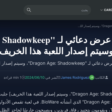
CAR
تم إصدار أحدث عرض دعائي لـ "Dragon Age: Shadowkeep"، وسيتم إصدار اللعبة هذا الخريف
سيتم إصدار اللعبة هذا الخريف
Drago"، وسيتم إصدار اللعبة هذا الخريف
الكاتب:
James Rodriguez
نُشر في:
2024/06/10
1 min قراءة
[تم الإعلان عن أحدث مقطع دعائي لـ "Dragon Age: Shadowkeep"، وسيتم إصدار اللعبة هذا الخريف] جل
EA اليوم أحدث مقطع دعائي لـ "Dragon Age: Shadowkeep" الذي أنشأته BioWare. في لعبة تقمص الأدو
الغامرة هذه، سيدخل اللاعبون إلى عالم Thedas، ويقومون بتجنيد رفاق فريدين، ويصبحون حارسًا لحاجز الظل