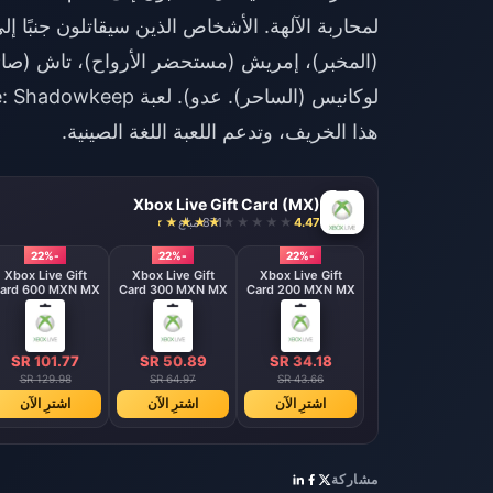
لمحاربة الآلهة. الأشخاص الذين سيقاتلون جنبًا 
(المخبر)، إمريش (مستحضر الأرواح)، تاش (صائد ا
هذا الخريف، وتدعم اللعبة اللغة الصينية.
Xbox Live Gift Card (MX)
4.47
871 مباع
-22%
-22%
-22%
Xbox Live Gift
Xbox Live Gift
Xbox Live Gift
ard 600 MXN MX
Card 300 MXN MX
Card 200 MXN MX
SR 101.77
SR 50.89
SR 34.18
SR 129.98
SR 64.97
SR 43.66
اشترِ الآن
اشترِ الآن
اشترِ الآن
مشاركة