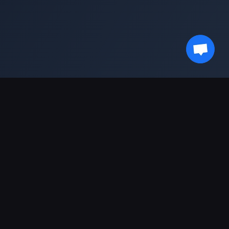
شريك
حول BitTopup
التسوق
Genshin Impact Wiki
من نحن
سياسة الاسترجاع