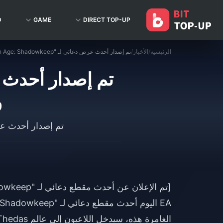
D
GAME
DIRECT TOP-UP
الرئيسية
/
الأخبار
/
و
تم إصدار أحدث عرض دعائي لـ "n Age: Shadowkeep