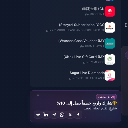
唱吧金币 (CN)
CHINA
860 مباع
 أجهزة PS و Xbox و Steam و Epic
Storytel Subscription (GCC)
MIDDLE EAST AND NORTH AFRICA
731 مباع
Watsons Cash Voucher (MY)
MALAYSIA
610 مباع
Xbox Live Gift Card (MX)
MEXICO
871 مباع
Sugar Live Diamonds
SOUTH EAST ASIA
612 مباع
عرض محدود
شارك واربح خصماً يصل إلى 10%
شارك لفتح عجلة الحظ.