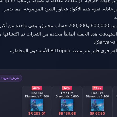
 عادلة. تقوم هذه الأكواد بتجاوز القيود الموضوعة، مما يدمر
.
أدت حملة الحظر في فبراير 2026 إلى إزالة ما بين 600,000 و700,000 حساب مخترق، وهي واحدة من أكب
جراءات الرادعة التي اتخذتها شركة Garena. استهدفت هذه الحملة أنماطاً محددة من الثغرات تم اكتشافها
هر فري فاير
عبر منصة BitTopup الآمنة دون المخاطرة
عرض المزيد ›
-48%
-74%
-73%
Free Fire
Free Fire
Free Fire
Diamonds 11,500
Diamonds 5,600
Diamonds 2,200
Diamonds
Diamonds
Diamonds
【Middle East
region optional】
SR 283.01
SR 139.68
SR 67.90