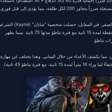
تسبب مهارة "القبضة المتباعدة" (Divergent Fist) ضرراً إجمالياً قدره 60 (30 اندفاع + 30 اصطدام) باس
100 من الطاقة الملعونة. بينما تظهر الأسلحة المستغلة ضرراً يتجاوز 200 لكل طلقة، مما يؤدي إلى قتل فوري
فتقلل الضرر المتلقى إلى الصفر. في المقابل، حصلت شخصية "شايان" (yne
على تعديل توازن زاد من درعها من 50 إلى 70 نقطة لمدة 15 ثانية مع فترة تباطؤ مدتها 75 ثانية. بينما يظهر
ات تباطؤ.
الة العوائق، مما يكشف الأعداء من خلال المباني. وهذا يختلف عن مهارة
"بايتات التخفي" لشخصية "مورس" (التي تمنح اختفاءً لما وراء 16 متراً لمدة 15 ثانية، مع فترة تباطؤ 45 ثانية).