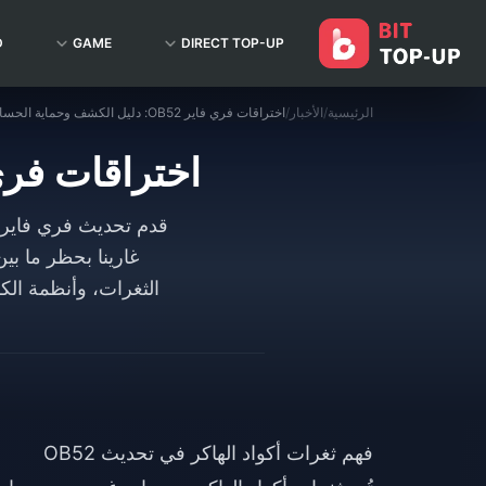
D
GAME
DIRECT TOP-UP
الرئيسية
/
الأخبار
/
اختراقات فري فاير OB52: دليل الكشف وحماية الحساب
اختراقات فري فاير OB52: دليل الك
فهم ثغرات أكواد الهاكر في تحديث OB52