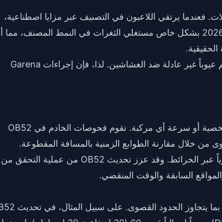
. فعندما يرتقي اللاعبون في التصنيف عبر مزايا اصطناعية،
يفقد التقدم معناه. استهدفت حملة حظر فبراير 2026 بشكل خاص مستغلي الثغرات في النمط المصنف، مما
الحقيقية.
يواجه اللاعبون الذين يستثمرون وقتهم أو أموالهم عيوباً غير عادلة ضد الغشاشين. لذا، فإن إجراءات Garena
بحركة تتجاوز قدرة أي شخصية أو سرعة أي مركبة. تقوم فحوصات الخادم في OB52
ى من خلال مقارنة الطوابع الزمنية بالمسافة المقطوعة.
فتقوم بنقل اللاعبين فورياً عبر الخرائط. وقد عزز تحديث OB52 من عملية التحقق من
والمواقع السابقة والوقت المنقضي.