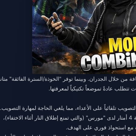
 من خلال الجدران. وبينما توفر "الخوذة/السترة الفائقة" متان
علامة التصويب تلقائياً على الأعداء، مما يلغي الحاجة لمهارة التصويب.
وعلى عكس مساعدة التصويب المتوازنة لمسافة 4 أمتار لدى "مورس" (والتي تمنع إطلاق النار أثناء الاختفاء)،
 مع استحواذ فوري على الهدف.