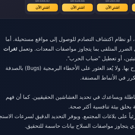
SR 544.47
SR 528.66
SR 251.49
اشترِ الآن
اشترِ الآن
اشترِ الآن
ي، أو نظام اكتشاف التصادم للوصول إلى مواقع مستحيلة. أما
 الضرر المتلقى بما يتجاوز مواصفات المعدات. وتعمل
ثغرات
تبئين، أو تعطيل "ضباب الحرب".
تتطلب هذه الثغرات تثبيتاً متعمداً لأكواد غير مصرح بها. ولا يُعد العثور على الأخطاء البرمجية (Bugs) بالصدفة
كرر في الأنماط المصنفة.
باطلة ويساعدك في تحديد الغشاشين الحقيقيين. كما أن فهم
ة يخلق بيئة تنافسية أكثر صحة.
 نظام مكافحة الغش في تحديث OB52 جزئياً على بلاغات المجتمع. ويوفر التحديد الدقيق لسرعات الاست
لذي يتجاوز مواصفات السلاح بيانات حاسمة للتحقيق.