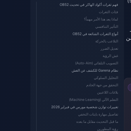
تُعد ثغرات أكواد الهاكر برمجيات غير مصرح بها من جهات خارجية، أو ملفات معدلة، أو نصوصاً برمجية (scripts)
فهم ثغرات أكواد الهاكر في تحديث OB52
فئات الثغرات
لماذا يعد هذا الأمر مهماً؟
التأثير التنافسي
ر
أنواع الثغرات الشائعة في OB52
 من
التلاعب بالحركة
تعديل الضرر
غش الرؤية
التصويب التلقائي (Auto-Aim)
نظام Garena للكشف عن الغش
التحليل السلوكي
التحقق من جهة الخادم
بلاغات اللاعبين
التعلم الآلي (Machine Learning)
تغييرات توازن شخصية مورس في فبراير 2026
تفاصيل مهارة بايتات التخفي
ما قبل التحديث مقابل ما بعده
رؤية المطورين