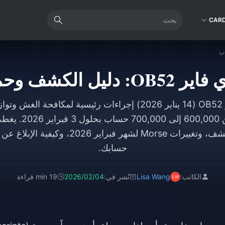
CAR
شف وحماية الحساب
قدم تحديث فري فاير OB52 (14 يناير 2026) إجراءات رئيسية لمك
غارينا بحظر ما بين 000
الثغرات، وأنظمة الكشف، وتغييرات Morse لشهر فب
حسابك.
الكاتب:
Lisa Wang
نُشر في:
2026/02/04
19 min قراءة