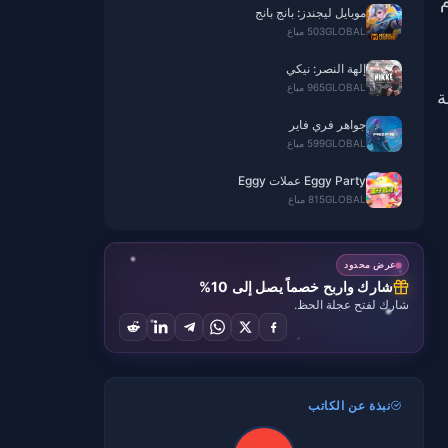
تخدام
موبايل ليجندز: بانج بانج
GLOBAL
503 مباع
إلهة النصر: نيكي
GLOBAL
965 مباع
Xa) الشرعية
جواهر فري فاير
GLOBAL
599 مباع
Eggy Party عملات Eggy
GLOBAL
815 مباع
عرض محدود
شارك واربح خصماً يصل إلى 10%
شارك لفتح عجلة الحظ.
نبذة عن الكاتب