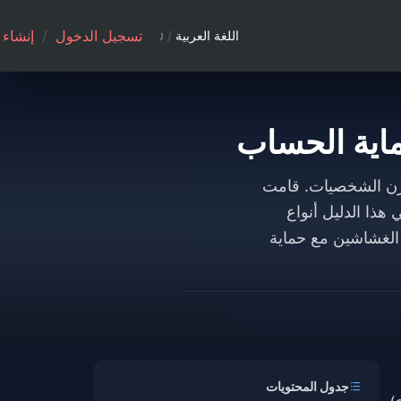
تسجيل الدخول
/
إنشاء
اللغة العربية
/
افحة الغش وتوازن الشخصيات. قامت
600, إلى 700,000 حساب بحلول 3 فبراير 2026. يغطي هذا الدليل أنواع
راير 2026، وكيفية الإبلاغ عن الغشاشين مع حماية
جدول المحتويات