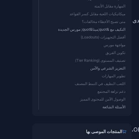
المهارة مقابل الأتمتة
ميكانيكيات اللعبة مقابل كسر القواعد
 أدى
متى تصبح الأخطاء مخالفات؟
التكيف مع &quot;ميتا&quot; مورس الجديدة
أفضل التجهيزات (Loadouts)
مواجهة مورس
تكوين الفريق
تصنيف المستوى (Tier Ranking)
التعزيز الشرعي والآمن
تطوير المهارات
اللعب النظيف في النمط المصنف
دعم نزاهة المجتمع
الوصول الآمن للمحتوى المميز
الأسئلة الشائعة
على تضخيم ناتج السلاح بما يتجاوز الحدود القصوى. على سبيل المثال، في تحديث OB52،
المنتجات الموصى بها