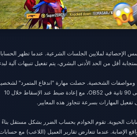
مقارنة بالأسس الإحصائية لملايين الجلسات الشرعية. عندما تظهر الحساب
نسبة 100% أو سرعات استجابة أقل من الحد الأدنى البشري، يتم تفعيل تنبيهات آلية لبدء
ة ومواصفات الشخصية. حصلت مهارة "اندفاع المتمرد" لشخصية
"تاتسويا" على تقليل في فترة التباطؤ من 120 إلى 90 ثانية في OB52، مع إعادة ضبط عند الإسقاط خلال 10
 تفعيل المهارات بسرعة تتجاوز هذه المعايير.
على الحسابات الحيوية. تقوم الخوادم بحساب الضرر بشكل مستقل بناءً
قع الإصابة. عندما تتعارض تقارير العميل (اللاعب) مع حسابات