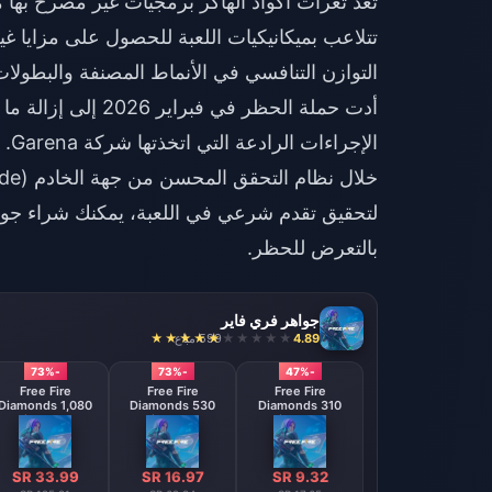
تتلاعب بميكانيكيات اللعبة للحصول على مزايا غير
التوازن التنافسي في الأنماط المصنفة والبطولات
الإ
خلال نظام التحقق المحسن من جهة الخادم (Server-side).
لتحقيق تقدم شرعي في اللعبة، يمكنك
شراء جوا
بالتعرض للحظر.
جواهر فري فاير
4.89
599 مباع
-73%
-73%
-47%
Free Fire
Free Fire
Free Fire
Diamonds 1,080
Diamonds 530
Diamonds 310
Diamonds
Diamonds
Diamonds
【Middle East
【Middle East
region optional】
region optional】
SR 33.99
SR 16.97
SR 9.32