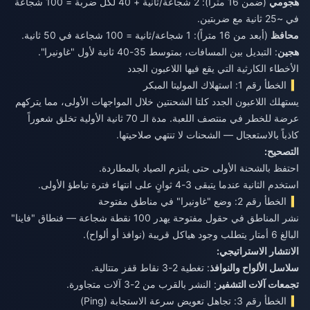
هجومي
(ضمن 16 متراً): 2 شجاعة/ثانية + 40 لكل ضربة = 100 شجاعة
في ~25 ثانية مع ضربتين.
محافظ
(أبعد من 16 متراً): 1 شجاعة/ثانية = 100 شجاعة في 50 ثانية.
هجين
: التبديل بين المسافات، بمتوسط 35-40 ثانية لأول "غاونيرا".
الأخطاء الكارثية التي يقع فيها اللاعبون الجدد
الخطأ رقم 1: استهلاك الموليتا المبكر
يستهلك اللاعبون الجدد كلتا الشحنتين خلال المواجهات الأولى، مما يتركهم
عرضة للخطر في منتصف اللعبة. مدة الـ 70 ثانية الأولية تخلق شعوراً
كاذباً بالاستعجال — الشحنات لا تنتهي صلاحيتها.
التصحيح:
احتفظ بالشحنة الأولى حتى يلتزم الصياد بالمطاردة.
استخدم الثانية عندما يتبقى 3-4 ثوانٍ على انتهاء فترة تباطؤ الأولى.
الخطأ رقم 2: وضع "غاونيرا" في مناطق مفتوحة
نشر المناطق في حقول مفتوحة يهدر 100 نقطة شجاعة — فنطاق "فاينا"
البالغ 6 أمتار يتطلب وجود هياكل قريبة (نوافذ أو ألواح).
الانتشار الاستراتيجي:
سلاسل الألواح والنوافذ
: تغطية 2-3 نقاط قفز متتالية.
تجمعات آلات التشفير
: النشر بالقرب من 2-3 آلات متجاورة.
الخطأ رقم 3: تجاهل تعويض سرعة الاستجابة (Ping)