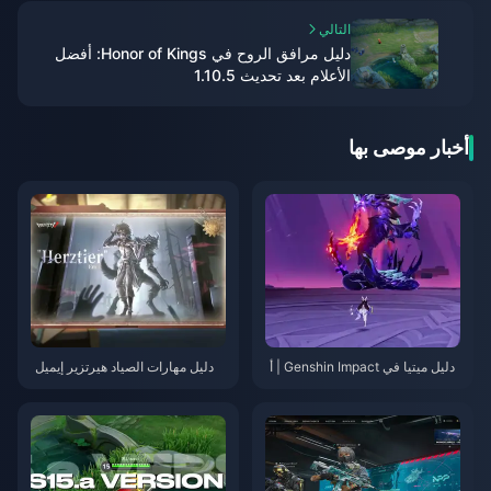
التالي
دليل مرافق الروح في Honor of Kings: أفضل
الأعلام بعد تحديث 1.10.5
أخبار موصى بها
دليل ميتيا في Genshin Impact | أ
دليل مهارات الصياد هيرتزير إيميل
غسطس 2026
(Herztier Emil) في لعبة Identity
V | أغسطس 2026