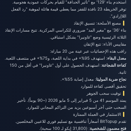
استخدم بناء '129' مع "تأثير الحدافة" للقيام بحركات عمودية هجومية.
توفر الخريطة 23 نافذة للقفز مما يعطي قيمة هائلة لموهبة "رد الفعل
اللاإرادي".
مصنع الأسلحة: تنسيق الإنقاذ
بناء '36' مع "مغير المد" ضروري للكراسي المركزية. تتيح مسارات الإنقاذ
الثلاثة الرئيسية وضع "غاونيرا" بشكل استباقي.
مقاييس الأداء: تتبع الإتقان
راقب هذه الإحصائيات عبر عينة من 20 مباراة:
معدل البقاء
: استهدف 95%+ في بداية اللعبة، و75%+ في منتصف اللعبة.
كفاءة الشجاعة
: استهدف الحصول على أول "غاونيرا" في أقل من 150
ثانية.
نجاح ضربة الموليتا
: معدل إصابة 55%+.
تحقيق أقصى كفاءة للموارد
توقيت سحب الجوهر
يمتد الموسم 41 من 5 فبراير إلى 5 مايو 2026 (~90 يوماً). تأخير
السحب حتى آخر أسبوعين يزيد من التراكم المجاني للموارد.
الاستثمار في العملة الممتازة
تقدم BitTopup أسعاراً تنافسية مع تسليم فوري للاعبين المخلصين.
فتح مضمون للشخصية
: (31,800 إيكو لـ 100 سحبة).