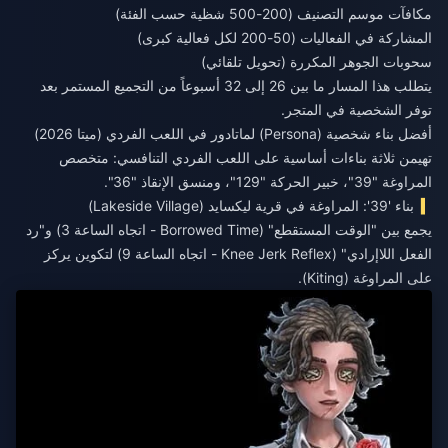
مكافآت موسم التصنيف (200-500 شظية حسب الفئة)
المشاركة في الفعاليات (50-200 لكل فعالية كبرى)
سحوبات الجوهر المكررة (تحويل تلقائي)
يتطلب هذا المسار ما بين 26 إلى 32 أسبوعاً من التجميع المستمر بعد
توفر الشخصية في المتجر.
أفضل بناء شخصية (Persona) لماتادور في اللعب الفردي (ميتا 2026)
تهيمن ثلاثة بناءات أساسية على اللعب الفردي التنافسي: متخصص
المراوغة "39"، خبير الحركة "129"، ومنسق الإنقاذ "36".
بناء '39': المراوغة في قرية ليكسايد (Lakeside Village)
يجمع بين "الوقت المستقطع" (Borrowed Time - اتجاه الساعة 3) و"رد
الفعل اللاإرادي" (Knee Jerk Reflex - اتجاه الساعة 9) لتكوين يركز
على المراوغة (Kiting).