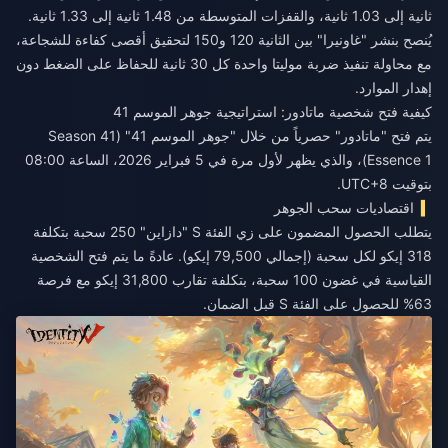
ثانية إلى 1.03 ثانية، والقفزات المتوسطة من 1.48 ثانية إلى 1.33 ثانية.
يُنصح بنشر "غاونيرا" بين الثانية 120 و150 لتحقيق أقصى كفاءة للشجاعة،
مع محاولة تنفيذ ضربة موليتا واحدة كل 30 ثانية للحفاظ على الضغط دون
إهدار الموارد.
كيفية فتح شخصية ماتادور: استراتيجية جوهر الموسم 41
يتم فتح "ماتادور" حصرياً من خلال "جوهر الموسم 41" (Season 41
Essence 1)، والذي يظهر لأول مرة في 5 فبراير 2026، الساعة 08:00
بتوقيت UTC+8.
اقتصاديات سحب الجوهر
يتطلب الحصول المضمون على زي الفئة S "دازاين" 250 سحبة بتكلفة
318 إيكو لكل سحبة (إجمالي 79,500 إيكو). عادةً ما يتم فتح الشخصية
القياسية في غضون 100 سحبة، بتكلفة تقارب 31,800 إيكو مع فرصة
63% للحصول على الفئة S قبل الضمان.