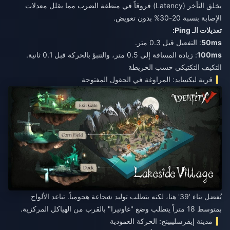
يخلق التأخر (Latency) فروقاً في منطقة الضرب مما يقلل معدلات
الإصابة بنسبة 20-30% بدون تعويض.
تعديلات الـ Ping:
50ms
: التفعيل قبل 0.3 متر.
100ms
: زيادة المسافة إلى 0.5 متر، والتنبؤ بالحركة قبل 0.1 ثانية.
التكيف التكتيكي حسب الخريطة
قرية ليكسايد: المراوغة في الحقول المفتوحة
يُفضل بناء '39' هنا، لكنه يتطلب توليد شجاعة هجومياً. تباعد الألواح
بمتوسط 18 متراً يتطلب وضع "غاونيرا" بالقرب من الهياكل المركزية.
مدينة إيفرسليبينج: الحركة العمودية