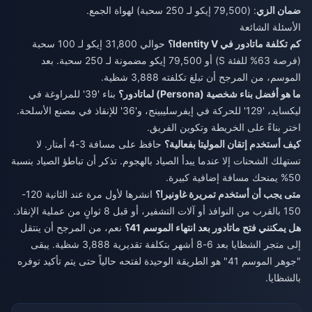
ضمان الزي
: (79,500 إيكو لـ 250 سحبة) لهواة الجمع.
الأسئلة الشائعة
كم تكلفة ماتادور في Identity V؟
حوالي 31,800 إيكو لـ 100 سحبة
(فرصة 63% للفئة S) أو 79,500 إيكو مضمونة لـ 250 سحبة. بعد
الموسم، من المرجح أن تبلغ تكلفته 3,888 شظية.
ما هو أفضل بناء شخصية (Persona) لماتادور؟
بناء '39' للمراوغة في
ليكسايد، '129' للحركة في إيفرسليبينج، و'36' للإنقاذ في مصنع الأسلحة.
اختر بناءً على الخريطة وتكوين الفريق.
كيف أستخدم إتقان الموليتا بفعالية؟
حافظ على مسافة 3-4 أمتار. لا
تستهلك الشحنات إلا عندما يبدأ الصياد بالهجوم. تذكر أن تباطؤ الصياد بنسبة
50% يمنحك مسافة إضافية كبيرة.
متى يجب أن أستخدم تمريرة غاونيرا؟
انشرها لأول مرة عند الثانية 120-
150 بالقرب من النوافذ أو آلات التشفير، أو قبل 8 ثوانٍ من عملية الإنقاذ.
هل يمكنني فتح ماتادور بعد انتهاء الموسم 41؟
نعم، من المرجح أن ينتقل
إلى متجر الشظايا بعد 6-8 أشهر بتكلفة تقديرية 3,888 شظية. يبقى
"جوهر الموسم 41" هو الطريقة الوحيدة لفتحه حالياً حتى يتم تأكيد توفره
بالشظايا.