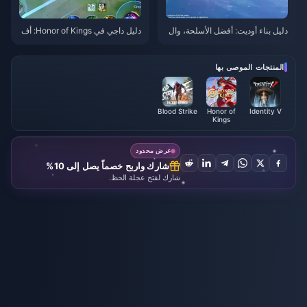
دليل بناء أوديت: أفضل الأسلحة، وال
دليل داجي في Honor of Kings: أف
قطع، والفرق | أغسطس 2026
ضل 10 حيل | أغسطس 2026
المنتجات الموصى بها
Blood Strike
Honor of
Identity V
Kings
عرض محدود
شارك واربح خصماً يصل إلى 10%
شارك لفتح عجلة الحظ.