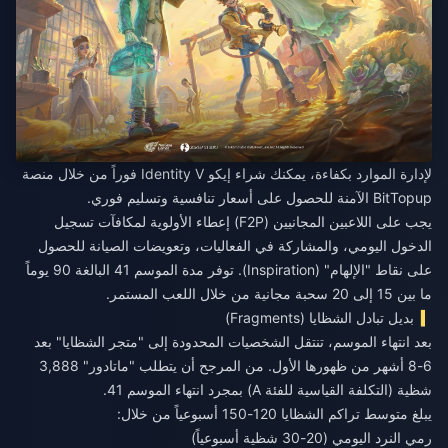
لإدارة الموارد بكفاءة، يمكنك
شراء إيكو Identity V فوراً
من خلال منصة
BitTopup الآمنة للحصول على أسعار تنافسية وتسليم فوري.
يجب على اللاعبين المجانيين (F2P) إعطاء الأولوية لمكافآت تسجيل
الدخول اليومي، والمشاركة في الفعاليات، وتعويضات الصيانة للحصول
على نقاط "الإلهام" (Inspiration). توفر مدة الموسم 41 البالغة 90 يوماً
ما بين 15 إلى 20 سحبة مجانية من خلال اللعب المستمر.
بديل تبادل الشظايا (Fragments)
بعد انتهاء الموسم، تنتقل الشخصيات المحدودة إلى "متجر الشظايا" بعد
6-8 أشهر من ظهورها الأول. من المرجح أن يتطلب "ماتادور" 3,888
شظية (التكلفة القياسية للفئة A) بمجرد انتهاء الموسم 41.
يبلغ متوسط تراكم الشظايا 120-150 أسبوعياً من خلال:
رمي النرد اليومي (20-30 شظية أسبوعياً)