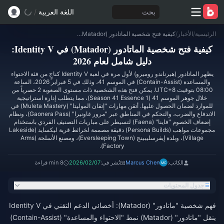
بحث
اللغة العربية
/
الرئيسية
/
الأخبار
/
كيفية فتح شخصية الماتادور (Matador) في Identity V: دليل شامل لعام 2026
كيفية فتح شخصية الماتادور (Matador) في Identity V:
دليل شامل لعام 2026
يظهر الماتادور (هيرناندو روميرو) لأول مرة في لعبة Identity V كناجٍ من فئة الاحتواء
والمساعدة (Contain-Assist) في الموسم 41، وذلك في 5 فبراير 2026، الساعة
08:00 بتوقيت UTC+8. يمكن فتح هذه الشخصية ذات مستوى الصعوبة 2 حصرياً من
خلال جوهر الموسم 41 (Season 41 Essence 1)، مما يتطلب إدارة استراتيجية
للموارد لضمان الحصول عليها. أتقن مهارات "إتقان الموليتا" (Muleta Mastery) في
الاندفاع والضرب، والتحكم في المناطق عبر "مرور غاونيرا" (Gaonera Pass)، ونظام
إضعاف الخصوم "فاينا" (Faena) لتسيطر على مباريات التصنيف الفردي باستخدام
مجموعات مواهب (Persona Builds) دقيقة مصممة لخرائط قرية ليكسايد (Lakeside
Village)، وبلدة إيفرسليبينج (Eversleeping Town)، ومصنع الأسلحة (Arms
Factory).
الكاتب:
Marcus Chen
نُشر في:
2026/02/07
8 min قراءة
جدول المحتويات
فهم شخصية "ماتادور" (Matador): أخصائي الدعم التقني في Identity V
ينقل "ماتادور" (Matador) نمط "الاحتواء والمساعدة" (Contain-Assist)