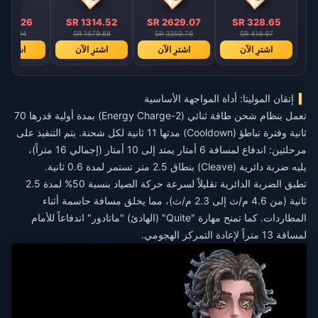
 657.26
SR 1314.52
SR 2629.07
SR 328.65
 839.94
SR 1679.88
SR 3359.76
SR 419.97
اشترِ الآن
اشترِ الآن
اشترِ الآن
اشترِ ال
إتقان الموليتا: أداة المواجهة الأساسية
تعمل بنظام شحن طاقة ثنائي (2-Energy Charge) بمدة أولية قدرها 70
ثانية وفترة تباطؤ (Cooldown) مدتها 11 ثانية لكل شحنة. يتم التنفيذ على
مرحلتين: اندفاع لمسافة 6 أمتار يمتد إلى 10 أمتار (إجمالي 16 متراً)،
يليه ضربة دائرية (Cleave) بنطاق 2.5 متر تستمر لمدة 0.6 ثانية.
تطبق الضربة الدائرية تقليلاً لسرعة حركة الصياد بنسبة 50% لمدة 2.5
ثانية (من 4.6 م/ث إلى 2.3 م/ث)، مما يخلق مسافة حاسمة أثناء
المطاردات. كما تمنح مهارة "Quite" (الهادئ) "ماتادور" اندفاعاً للأمام
لمسافة 13 متراً لإعادة التمركز الهجومي.