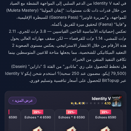
في لعبة Identity V من الدعم السلبي إلى المواجهة النشطة مع الصياد
من خلال قدرات ذات ثلاث مستويات: "إتقان الموليتا" (Muleta Mastery)
للمواجهة، و"تمريرة غاونيرا" (Gaonera Pass) للسيطرة الإقليمية،
و"فاينا" (Faena) لتحقيق ميزة للفريق بأكمله.
تعكس إحصائياته الأساسية الناجين القياسيين — 3.8 م/ث للجري، 2.11
م/ث للمشي، 1.14 م/ث للقرفصاء — لكن سقف مهاراته العالي يحول
هذه الأرقام من خلال الانتشار الاستراتيجي. يعكس مستوى الصعوبة 2
التعقيد الميكانيكي للشخصية، مما يجعلها متاحة للاعبين المتوسطين بينما
تكافئ التنفيذ المتقن من الخبراء.
هل تخطط للحصول على زي "ماتادور" من الفئة S "دازاين" (Dasein)
(79,500 إيكو، مضمون عند 250 سحبة)؟ استخدم
شحن إيكو Identity V
عبر BitTopup للحصول على أسعار تنافسية وتسليم فوري.
Identity V
عرض المزيد ›
4.10
809 مباع
-22%
-22%
-22%
-22%
6590 Echoes * 2
6590 Echoes * 4
6590 Echoes * 8
6590 Echoes