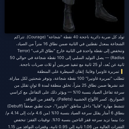
تولد كل ضربة دائرية ناجحة 40 نقطة "شجاعة" (Courage). تتراكم
الشجاعة بمعدل نقطتين في الثانية ضمن نطاق 16 متراً من الصياد،
وتنخفض إلى نقطة واحدة في الثانية خارج "نطاق الرعب" (Terror
Radius) — يصل التوليد السلبي إلى 100 نقطة شجاعة في حوالي 50
ثانية عن بُعد، أو 25 ثانية مع تنفيذ ضربتين أو ثلاث ضربات ناجحة.
تمريرة غاونيرا وفاينا: إتقان السيطرة على المنطقة
تتطلب "تمريرة غاونيرا" 100 نقطة شجاعة، وتوفر شحنتين لكل مباراة.
عند نشرها ضمن نطاق 25 متراً، تخلق منطقة لمدة 8 ثوانٍ تقلل من
سرعة تفاعل الصياد بنسبة 10% — ويؤثر ذلك على التفاعل مع كراسي
الصواريخ، كسر الألواح الخشبية (Pallets)، والقفز من النوافذ.
تتنشط مهارة "فاينا" داخل مناطق "غاونيرا"، حيث تطبق ضعفاً (Debuff)
بنطاق 6 أمتار يقلل سرعة الصياد بنسبة 10% (من 4.6 م/ث إلى 4.14 م/
ث) بينما تزيد سرعة قفز الناجين بنسبة 10%. توقيتات القفز: تنخفض
القفزات العالية من 1.06 ثانية إلى 0.95 ثانية، وقفزات النوافذ من 1.15