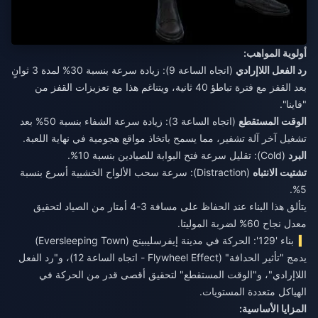
أولوية المواهب:
رد الفعل اللاإرادي
(اتجاه الساعة 9): زيادة سرعة بنسبة 30% لمدة 3 ثوانٍ
بعد القفز مع فترة تباطؤ 40 ثانية، ويتناغم هذا مع تعزيزات القفز من
"فاينا".
الوقت المستقطع
(اتجاه الساعة 3): زيادة سرعة الشفاء بنسبة 50% بعد
تشغيل آخر آلة تشفير، مما يسمح باتخاذ مواقع هجومية في نهاية اللعبة.
البرد
(Cold): تقليل سرعة فتح البوابة للصيادين بنسبة 10%.
تشتيت الانتباه
(Distraction): سرعة سحب الألواح الخشبية أسرع بنسبة
5%.
يتألق هذا البناء عند الحفاظ على مسافة 3-4 أمتار من الصياد لتحقيق
معدل نجاح 60% لضربة الموليتا.
بناء '129': الحركة في مدينة إيفرسليبينج (Eversleeping Town)
يدمج "تأثير الحدافة" (Flywheel Effect - اتجاه الساعة 12)، و"رد الفعل
اللاإرادي"، و"الوقت المستقطع" لتحقيق أقصى قدر من الحركة في
الهياكل متعددة المستويات.
المزايا الأساسية: