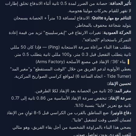
تأثير الحدافة
: حصانة من الضرر لمدة 0.5 ثانية أثناء الاندفاع تخلق إطارات
لا تقهر للقيام بحركات موليتا هجومية.
التناغم مع مهارة Quite
: الاندفاع لمسافة 13 متراً + الحصانة يسمحان
بتوليد شجاعة محفوف بالمخاطر.
الحركة العمودية
: تغيرات الارتفاع في "إيفرسليبينج" تزيد من قيمة إعادة
التمركز باستخدام "الحدافة".
يتطلب هذا البناء مراعاة سرعة الاستجابة (Ping) — فإذا كان 50 مللي
ثانية يتطلب التفعيل قبل 0.3 متر، و100 مللي ثانية يتطلب 0.5 متر.
بناء '36': الإنقاذ في مصنع الأسلحة (Arms Factory)
يعطي الأولوية لدعم الفريق من خلال "الوقت المستقطع" و"مغير المد"
(Tide Turner - اتجاه الساعة 6) لمواقع كراسي الصواريخ المركزية.
تحسين الإنقاذ:
مغير المد
: 20 ثانية من الحصانة بعد الإنقاذ لكلا الطرفين.
سرعة الإنقاذ
: تنخفض سرعة الإنقاذ الأساسية من 0.86 ثانية إلى 0.77
ثانية مع تعزيز "فاينا" بنسبة 10%.
دفاع غاونيرا
: ضع المناطق بالقرب من الكراسي قبل 5-8 ثوانٍ من الإنقاذ
لضمان أقصى وقت لتشغيل "فاينا".
يضحي هذا البناء بالمراوغة الشخصية من أجل بقاء الفريق، وهو مثالي
للعب الفردي بدون تواصل صوتي.