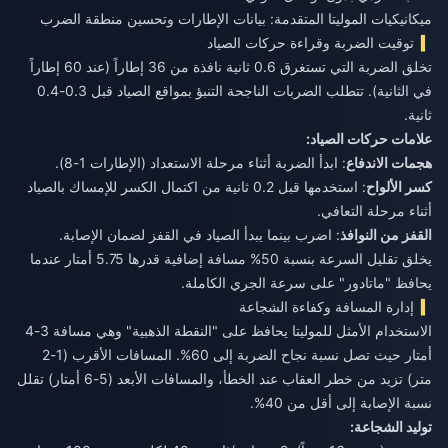
ميكانيكيات الموليتا المتقدمة: بيانات الإطارات وتحسين منطقة الضرب
توقيت الضربة وقراءة حركات الصياد
تخلق الضربة التي تستغرق 0.6 ثانية نافذة من 36 إطاراً (عند 60 إطاراً
في الثانية). تتطلب الضربات الناجحة التنبؤ بمواقع الصياد قبل 0.3-0.4
ثانية.
علامات حركات الصياد:
هجمات الاندفاع
: ابدأ الضربة أثناء مرحلة الاستعداد (الإطارات 1-8).
كسر الألواح
: استخدمها قبل 0.2 ثانية من اكتمال الكسر للإمساك بالصياد
أثناء مرحلة التعافي.
القفز من النوافذ
: اضرب بينما يبدأ الصياد في القفز لضمان الإصابة.
يخلق تقليل السرعة بنسبة 50% مسافة إضافية قدرها 5.75 أمتار عندما
يحافظ "ماتادور" على سرعة الجري الكاملة.
إدارة المسافة وكفاءة الشجاعة
الاستخدام الأمثل للموليتا يحافظ على "النقطة الذهبية" وهي مسافة 3-4
أمتار حيث تصل نسبة نجاح الضربة إلى 60%. المسافات الأقرب (1-2
متر) تزيد من خطر العقاب عند الخطأ، والمسافات الأبعد (5-6 أمتار) تقلل
نسبة الإصابة إلى أقل من 40%.
توليد الشجاعة: