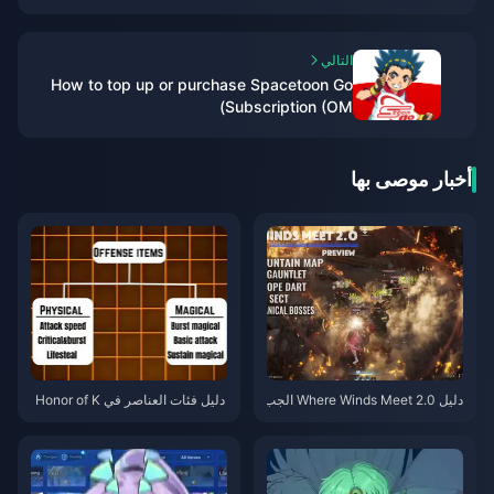
discount
التالي
How to top up or purchase Spacetoon Go
Subscription (OM)
أخبار موصى بها
دليل Where Winds Meet 2.0 الجب
دليل فئات العناصر في Honor of K
ل الخفي | يوليو 2026
ings | يوليو 2026