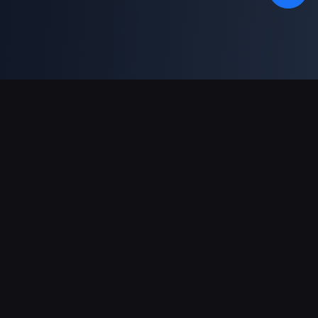
دعم عمليات الدفع
شريك
Genshin Impact Wiki
Honkai: Star Rail WIKI
Zenless Zone Zero WIKI
PUBG Mobile WIKI
BitTopup News