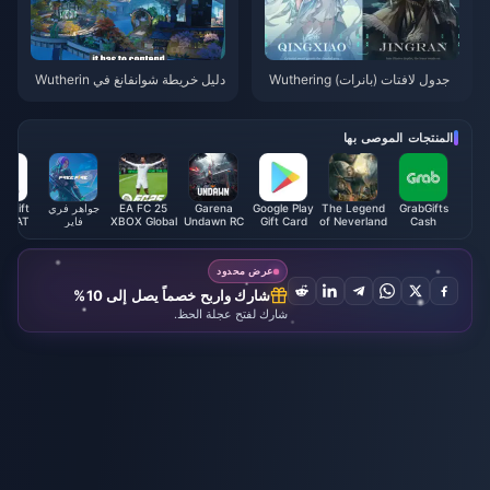
جدول لافتات (بانرات) Wuthering
دليل خريطة شوانفانغ في Wutherin
Waves 3.6 | يوليو 2026
g Waves | يوليو 2026
المنتجات الموصى بها
GrabGifts
The Legend
Google Play
Garena
EA FC 25
جواهر فري
e Gift
Cash
of Neverland
Gift Card
Undawn RC
XBOX Global
فاير
d (AT)
(Philippines)
(CH)
Cabala
Voucher (SG)
Crystal (SEA)
عرض محدود
شارك واربح خصماً يصل إلى 10%
شارك لفتح عجلة الحظ.