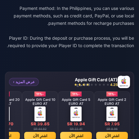
Payment method: In the Philippines, you can use various
payment methods, such as credit card, PayPal, or use local
payment methods for recharge purchases.
Player ID: During the deposit or purchase process, you will be
required to provide your Player ID to complete the transaction.
Apple Gift Card (AT)
عرض المزيد ›
4.25
943 مباع
-11%
-11%
-11%
-11%
Gift Card 20
Apple Gift Card 10
Apple Gift Card 5
Apple Gift Card 2
URO AT
EURO AT
EURO AT
EURO AT
 79.70
SR 39.85
SR 19.94
SR 7.95
R 89.64
SR 44.82
SR 22.41
SR 8.96
اشترِ الآن
اشترِ الآن
اشترِ الآن
اشترِ ال