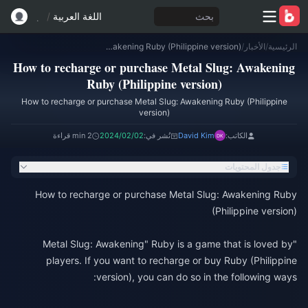
بحث
اللغة العربية
/
الرئيسية
/
الأخبار
/
How to recharge or purchase Metal Slug: Awakening Ruby (Philippine version)
How to recharge or purchase Metal Slug: Awakening
Ruby (Philippine version)
How to recharge or purchase Metal Slug: Awakening Ruby (Philippine
version)
الكاتب:
David Kim
نُشر في:
2024/02/02
2 min قراءة
جدول المحتويات
How to recharge or purchase Metal Slug: Awakening Ruby
(Philippine version)
"Metal Slug: Awakening" Ruby is a game that is loved by
players. If you want to recharge or buy Ruby (Philippine
version), you can do so in the following ways: