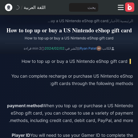
بحث
اللغة العربية
/
الرئيسية
/
الأخبار
/
How to top up or buy a US Nintendo eShop gift card
How to top up or buy a US Nintendo eShop gift card
How to top up or buy a US Nintendo eShop gift card
الكاتب:
Ryan Patel
نُشر في:
2024/02/02
2 min قراءة
How to top up or buy a US Nintendo eShop gift card
You can complete recharge or purchase US Nintendo eShop
gift cards through the following methods:
payment method
When you top up or purchase a US Nintendo
eShop gift card, you can choose to use a variety of payment
methods, including credit card, debit card, PayPal, and more.
Player ID
You will need to use your Gamer ID to complete the