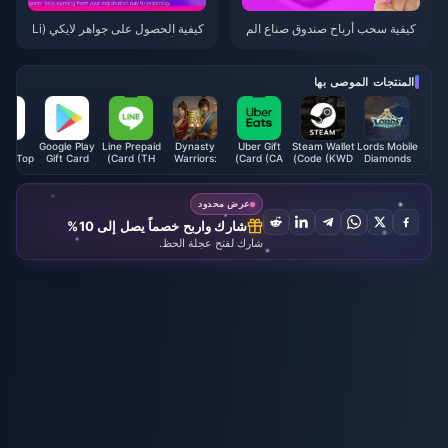
كيفية سحب أرباح صندوق صناع الم
كيفية الحصول على جواهر لايكي (Li
حتوى في Likee وتعظيم دخلك في
kee) بأرخص الأسعار في أبريل 202
عام 2026
6 (وفر حتى 65%)
المنتجات الموصى بها
PS
Google Play
Line Prepaid
Dynasty
Uber Gift
Steam Wallet
Lords Mobile
er Top
Gift Card
Card (TH)
Warriors:
Card (CA)
Code (KWD)
Diamonds
up
(EU)
Overlords
Coupons
عرض محدود
شارك واربح خصماً يصل إلى 10%
شارك لفتح عجلة الحظ.