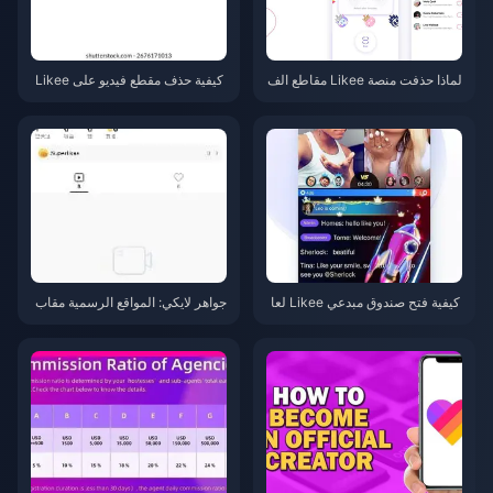
لماذا حذفت منصة Likee مقاطع الف
كيفية حذف مقطع فيديو على Likee
يديو القديمة في إندونيسيا بعد أبريل
في عام 2026 بعد تحديث 5.56.2
2026؟
كيفية فتح صندوق مبدعي Likee لعا
جواهر لايكي: المواقع الرسمية مقاب
م 2026 من خلال الوصول إلى المس
ل مواقع الشحن الرخيصة في 2026
توى 35 بسرعة
— أيهما يستحق العناء حقاً؟