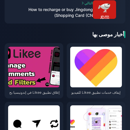
التالي
How to recharge or buy Jingdong
Shopping Card (CN)
أخبار موصى بها
إيقاف خدمات تطبيق Likee للفيديو
إغلاق تطبيق Likee في إندونيسيا بح
هات القصيرة في إندونيسيا (أبريل 2
لول أبريل 2026: دليلك الشامل للخ
026): العملات، النسخ الاحتياطي، و
طوات التالية
الخطوات التالية