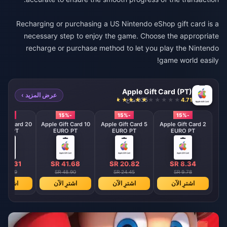
Recharging or purchasing a US Nintendo eShop gift card is a
necessary step to enjoy the game. Choose the appropriate
recharge or purchase method to let you play the Nintendo
game world easily!
Apple Gift Card (PT)
عرض المزيد ›
4.71
935 مباع
-15%
-15%
-15%
-15%
Gift Card 20
Apple Gift Card 10
Apple Gift Card 5
Apple Gift Card 2
URO PT
EURO PT
EURO PT
EURO PT
 83.31
SR 41.68
SR 20.82
SR 8.34
R 97.79
SR 48.90
SR 24.45
SR 9.78
اشترِ الآن
اشترِ الآن
اشترِ الآن
اشترِ ال