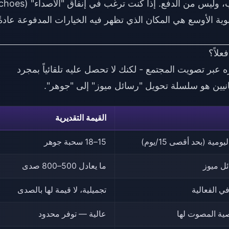
ة الأوسع هي المكان الذي تظهر فيه الخيارات المدفوعة عادةً
علاً؟
ه عبر تصويت المجتمع - لكنك لا تحصل عليه تلقائياً بمجرد
انيين هو سلسلة تحويل "رسائل ميوز" إلى "جوهر".
القيمة التقديرية
ومية (بحد أقصى 15/يوم)
15–18 سحبة جوهر
ل ميوز
ما يعادل 500–800 صدى
ي الفعالية
تجميلية، لا قيمة لها بالصدى
ية المصوت لها
عالية — توفر محدود