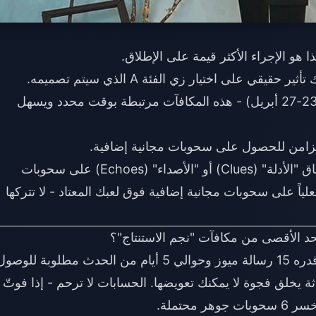
ا هو الإجراء الأكثر قيمة على الإطلاق.
ر حقيقي على اختيار زي الفئة A الذي سيتم تصميمه.
(نافذة 23-27 أبريل) - هذه المكافآت مرتبطة بوقت محدد ويسهل
تزامن للحصول على سحوبات مجانية إضافية.
تستحق سحوبات "رسائل ميوز" الأولوية على إنفاق "الأدلة" (Clues) أو "الأصداء" (Echoes) على سحوبات
ياً على سحوبات مجانية إضافية فوق لعبك المعتاد - لا تتركها
د الأقصى من مكافآت "نجم الاستنتاج"؟
. مع حد يومي قدره 15 رسالة ميوز وحوالي 5 أيام من الحدث مطلوبة للوصو
ين أو ثلاثة يخلق فجوة لا يمكنك تعويضها. الحسابات لا ترحم - إذا فوتّ