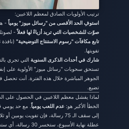
ترتيب الأولويات الصادق لمعظم اللاعبين:
استوفِ الحد الأقصى من "رسائل ميوز" يومياً
- هذ
صوّت للشخصيات التي تريد أزياءً لها فعلاً
- لصوتك تأثي
تابع مكافآت "رسوم الاستنتاج التوضيحية"
تفويتها.
شارك في أحداث الذكرى السنوية
التي تجري بال
الجوهر المباشرة خلال هذه الفترة. أنت تحصل فعل
تضيع.
لماذا يفشل معظم اللاعبين في الحصول على الح
الخطأ الأكبر هو:
عدم اللعب يومياً
إلى سقف الـ 75 رسالة، فإن تفويت يوم
عطلة نهاية الأسبوع، ستخسر 30 رسالة، أي ستخسر 6 سحوبات جوهر محتملة.