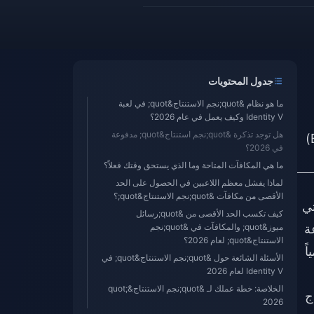
جدول المحتويات
ما هو نظام &quot;نجم الاستنتاج&quot; في لعبة
Identity V وكيف يعمل في عام 2026؟
هل توجد تذكرة &quot;نجم استنتاج&quot; مدفوعة
هي اللعب يومياً، والتصويت بشكل استراتيجي، وتحويل "رسائل ميوز" (Muse Letters) إلى "جوهر" (Essence)
في 2026؟
ما هي المكافآت المتاحة وما الذي يستحق وقتك فعلاً؟
لماذا يفشل معظم اللاعبين في الحصول على الحد
الأقصى من مكافآت &quot;نجم الاستنتاج&quot;؟
ت التي
كيف تكسب الحد الأقصى من &quot;رسائل
ة
ميوز&quot; والمكافآت في &quot;نجم
الاستنتاج&quot; لعام 2026؟
فئة A عالمياً
الأسئلة الشائعة حول &quot;نجم الاستنتاج&quot; في
Identity V لعام 2026
الخلاصة: خطة عملك لـ &quot;نجم الاستنتاج&quot;
ج
2026