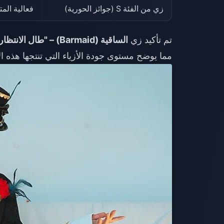
زي من الفئة S (جوائز الحورية)
فعالية المت
تم تأكيد زي
الساقية (Barmaid) – "طال الانتظار في المعرض" (So Long at the Fair)
مما يوضح مستوى جودة الأزياء التي تنتجها هذه ا