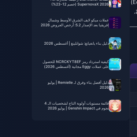
. القيمة تأتي من اللعب، وليس من الدفع. إذا كنت ترغب في إنفاق "الأصداء" (Echoes)
SupernovaX 2026 (خصم 12-23%)
،
عملات ميكو لايف الشرق الأوسط وشمال
إفريقيا بعد الإصدار 5.2: أرخص العروض 2026
دليل بناء يانغيانغ: شوانلينغ | أغسطس 2026
كيفية استرداد رمز NCRCKYT8EF للحصول
على عملات Eggy مجانية (أغسطس 2026)
دليل أفضل بناء وفرق لـ Remielle | يوليو
2026
قائمة مستويات أولوية التاج لشخصيات الـ 4
نجوم في Genshin Impact | يوليو 2026