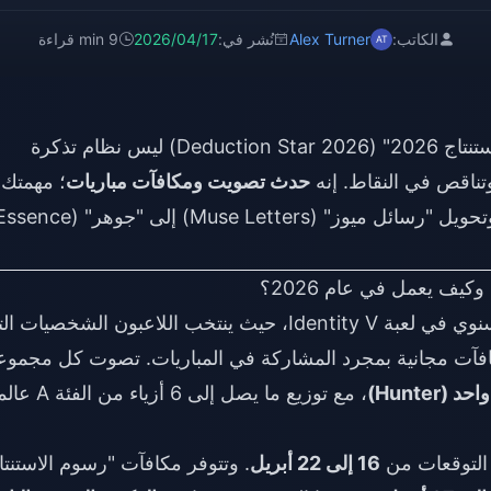
الكاتب:
Alex Turner
نُشر في:
2026/04/17
9 min قراءة
أهم معلومة يغفل عنها معظم اللاعبين: "نجم الاستنتاج 2026" (Deduction Star 2026) ليس نظام تذكرة
ناقص في النقاط. إنه
حدث تصويت ومكافآت مباريات
؛ مهمتك
"نجم الاستنتاج" هو حدث التصويت المجتمعي السنوي في لعبة Identity V، حيث ينتخب اللاعبون الشخصيا
افآت مجانية بمجرد المشاركة في المباريات. تصوت كل مجموع
، مع توزيع ما يصل إلى 6 أزياء من ال
التوقعات من
16 إلى 22 أبريل
. وتتوفر مكافآت "رسوم الاستنتا