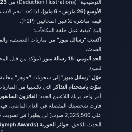
التوضيحية" (Deduction Illustrations) من
23 إلى 27 أبريل
الأوسع (26 مارس - 6 مايو)
، لذا يُعد "نجم الاس
قيمة مباشرة للاعبين المجانيين (F2P).
إليك كيفية عمل حلقة المكافآت:
اكسب "رسائل ميوز"
الحدث.
الحد اليومي: 15 رسالة ميوز
لعب).
حوّل "رسائل ميوز"
إلى سحوبات "جوهر" مجانية
صوّت باستخدام التذاكر
التي تكسبها من المباريات
أمر واحد يربك اللاعبين الجدد:
الفائزون السابقون
على 2,325,500 صوت) لن يظهرا في تصويت 2026. خطط لأصواتك بناءً على ذلك.
الحدث اللاحق،
جوائز الحورية (Nymph Awards)