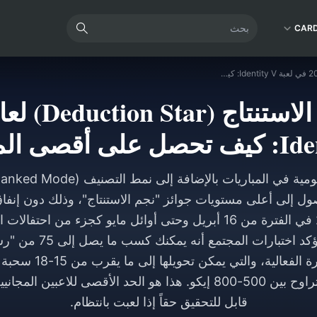
CAR
دليل فعالية نجم الاستنتاج (Deduction Star) لعام 2026 في لعبة Identity V: كيف تحصل على أقصى المكافآت
قصى المكافآت
تقام فعالية عام 2026 في الفترة من 16 أبريل وحتى أوائل مايو كجزء من
Letters) طوال فترة الفعا
قابل للتحقيق حقاً إذا لعبت بانتظام.