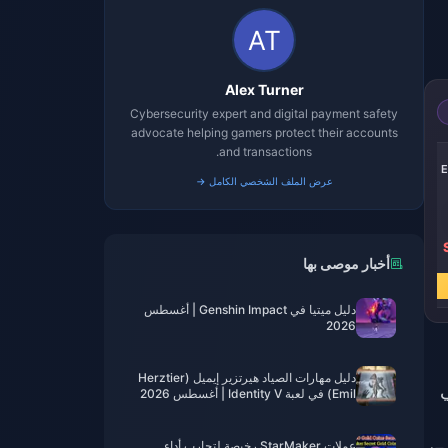
Alex Turner
Cybersecurity expert and digital payment safety
advocate helping gamers protect their accounts
and transactions.
-27%
-25%
-22%
60 Echoes
185 Echoes
305 Echoes
عرض الملف الشخصي الكامل →
SR 3.24
SR 9.82
SR 16.40
أخبار موصى بها
SR 4.41
SR 13.07
SR 21.08
اشترِ الآن
اشترِ الآن
اشترِ الآن
دليل ميتيا في Genshin Impact | أغسطس
2026
دليل مهارات الصياد هيرتزير إيميل (Herztier
في
Emil) في لعبة Identity V | أغسطس 2026
عملات StarMaker رخيصة لتجارب أداء