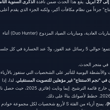
. يقع هذا الحدث ضمن نافذة
الذكرى السنوية الثام
تنتاج" جزءاً من نظام مكافآت أكبر، ولكنه الجزء الذي يقدم أعلى
من مباريات التصنيف، والمباريات العادية، ومباريات الصياد المزدوج (Duo Hunter) أثناء
(مؤكد من قبل المجتمع؛ حوالي 5 رسائل عند الفوز، و3 عند الخسارة في كل ج
 في متجر الحدث.
 والأنشطة اليومية للتأثير على الشخصيات التي ستفوز بالأزياء.
 في "نجم الاستنتاج" غير مؤهلين للتصويت المستقبلي
. لذا، إذا
فازت شخصيتك المفضلة في العام الماضي، فهي خارج قائمة الترشيح. إيما ونايت (فائزي 25
، يمنح أزياء من الفئة S لأربع شخصيات لكل مجموعة خوادم 