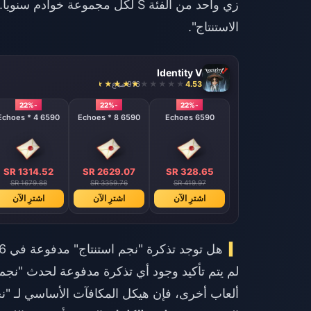
زي واحد من الفئة S لكل مجموعة خ
الاستنتاج".
Identity V
4.53
916 مباع
-22%
-22%
-22%
6590 Echoes * 4
6590 Echoes * 8
6590 Echoes
SR 1314.52
SR 2629.07
SR 328.65
SR 1679.88
SR 3359.76
SR 419.97
اشترِ الآن
اشترِ الآن
اشترِ الآن
هل توجد تذكرة "نجم استنتاج" مدفوعة في 2026؟
ألعاب أخرى، فإن هيكل المكافآت الأساسي لـ "ن