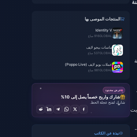
نة
المنتجات الموصى بها
Identity V
GLOBAL
916 مباع
ماسات بيجو لايف
GLOBAL
537 مباع
لسة
عملات بوبو لايف (Poppo Live)
GLOBAL
981 مباع
عرض محدود
شارك واربح خصماً يصل إلى 10%
شارك لفتح عجلة الحظ.
20، حيث حصل نايت
-
نبذة عن الكاتب