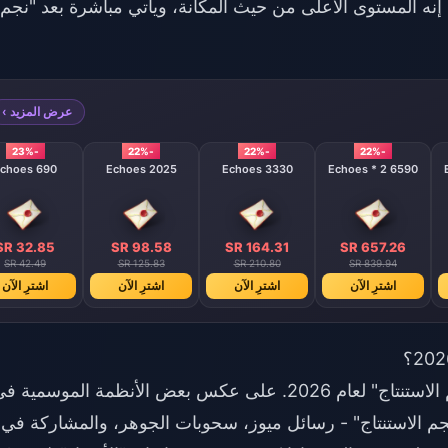
وادم سنوياً. إنه المستوى الأعلى من حيث المكانة، ويأتي مباشرة بعد "نجم
عرض المزيد ›
-23%
-22%
-22%
-22%
690 Echoes
2025 Echoes
3330 Echoes
6590 Echoes * 2
SR 32.85
SR 98.58
SR 164.31
SR 657.26
SR 42.49
SR 125.83
SR 210.80
SR 839.94
اشترِ الآن
اشترِ الآن
اشترِ الآن
اشترِ الآن
لم يتم تأكيد وجود أي تذكرة مدفوعة لحدث "نجم الاستنتاج" لعام 2026. على عكس بعض الأنظمة الموسمية 
جم الاستنتاج" - رسائل ميوز، سحوبات الجوهر، والمشاركة في