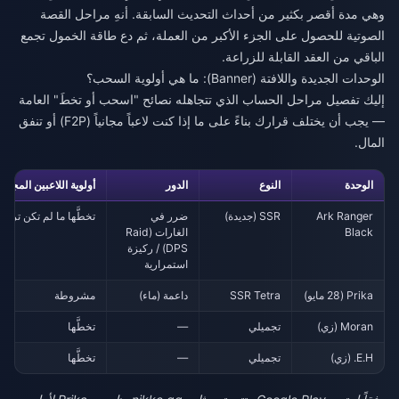
وهي مدة أقصر بكثير من أحداث التحديث السابقة. أنهِ مراحل القصة
الصوتية للحصول على الجزء الأكبر من العملة، ثم دع طاقة الخمول تجمع
الباقي من العقد القابلة للزراعة.
الوحدات الجديدة واللافتة (Banner): ما هي أولوية السحب؟
إليك تفصيل مراحل الحساب الذي تتجاهله نصائح "اسحب أو تخطَ" العامة
— يجب أن يختلف قرارك بناءً على ما إذا كنت لاعباً مجانياً (F2P) أو تنفق
المال.
الوحدة
النوع
الدور
أولوية اللاعبين المجانيين (
Ark Ranger
SSR (جديدة)
ضرر في
تخطَّها ما لم تكن ترقي
Black
الغارات (Raid
DPS) / ركيزة
استمرارية
Prika (28 مايو)
SSR Tetra
داعمة (ماء)
مشروطة
Moran (زي)
تجميلي
—
تخطَّها
E.H. (زي)
تجميلي
—
تخطَّها