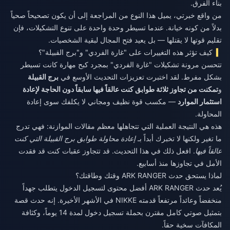
بناء الفرق.
من واقع خبرتي، يميل هذا النوع من المراجعة إلى أن يكون تصحيحاً صحياً
بدلاً من كونه خيانة. عندما تسيطر وحدة واحدة على تنوع التشكيلات، فإن
تقليم قوتها لا يقتلها — بل يعيد فتح المجال لبقية الشخصيات.
كيف تؤثر هذه التغييرات على "غارة الفردي" و"برج القبيلة"؟
تتحسن مرونة تشكيلات "غارة الفردي" بمجرد كبح مهارة كانت تسيطر
بشكل مفرط. لقد اختبرت تعزيزات التحديث الأوسع في
برج القبيلة
و
تمكنت من تجاوز ثلاثة طوابق كنت عالقاً فيها سابقاً دون الحاجة لإعادة
استثمار الموارد
— مكسب قوة نظيف ومجاني لا يكلفك سوى إعادة
المحاولة.
هذه هي النتيجة العملية التي تتجاهلها معظم مقالات الموازنة: فهي تدرج
ما تغير ولكنها لا تخبرك أبداً بـ
إعادة محاولة طوابق برج القبيلة التي كنت
عالقاً فيها
. افعل ذلك في هذا التحديث. قد تتجاوز عقبات كنت قد فقدت
الأمل في تجاوزها منذ أسابيع.
لماذا يستحق حدث ARK RANGER وقتك وطاقتك؟
يُعد حدث ARK RANGER أفضل محتوى لتسجيل الدخول يتطلب جهداً
منخفضاً وعائداً مرتفعاً قدمته NIKKE في الأشهر الأخيرة. إنه حدث قصة
بتمثيل صوتي كامل مقترن بحملة تسجيل دخول لمدة 14 يوماً، وكثافة
المكافآت سخية حقاً.