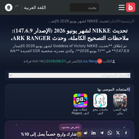
بحث
اللغة العربية
/
الرئيسية
/
الأخبار
/
تحديث NIKKE لشهر يونيو 2026 (الإصدار 147.6.9): ملاحظات التصحيح الكاملة، وحدث ARK RANGER، ودليل السحب
تحديث NIKKE لشهر يونيو 2026 (الإصدار 147.6.9):
ملاحظات التصحيح الكاملة، وحدث ARK RANGER،
ودليل السحب
تم إطلاق **تحديث Goddess of Victory NIKKE لشهر يونيو 2026 (الإصدار
147.6.9)** في **11 يونيو 2026**، والذي تصدرته شخصية SSR الجديدة **Ark
Ranger Black**، وحدث القصة **ARK RANGER** المدبلج بالكامل، و**حدث
تسجيل الدخول لمدة 14 يوماً**، وثلاثة أزياء جديدة. يبلغ حجم التحديث **368.65
الكاتب:
Lisa Wang
نُشر في:
2026/06/21
14 min قراءة
ميجابايت** وفقاً لبيانات Techylist، ويؤكد وصف متجر Google Play أن التحديث
يركز بشكل كبير على محتوى ARK RANGER بالإضافة إلى مجموعة من تحسينات
جدول المحتويات
جودة الحياة.
المنتجات الموصى بها
إلهة النصر:
ماسات بيجو
عملات بوبو
نيكي
لايف
لايف (Poppo
Live)
عرض محدود
شارك واربح خصماً يصل إلى 10%