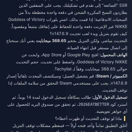
SSR "الضائعة" إلى تقدم في تشكيلتك. يجب على المنفقين الذين
يطاردون النسخ المكررة الشحن في دفعة واحدة مخططة بدلاً من
السحبات الاندفاعية؛ إذا قمت بذلك،
اشترِ بلورات Goddess of Victory
NIKKE عبر الإنترنت
دفعة واحدة للحفاظ على إنفاقك متتبعاً ومقصوداً.
كيف تقوم بتنزيل وبدء لعب تحديث v147.6.9؟
التحديث مباشر، ولكن التنزيل بحجم
368.65 ميجابايت
يعني أنك ستحتاج
إلى اتصال مستقر قبل انتهاء الصيانة.
الهاتف المحمول:
افتح Google Play أو App Store، وابحث عن
Goddess of Victory NIKKE، واضغط على تحديث. حجم التحديث
حوالي 368.65 ميجابايت وفقاً لـ Techylist.
الكمبيوتر / Steam:
قم بتشغيل العميل؛ وسيكتشف المحدث تلقائياً إصدار
v147.6.9. يجب على مستخدمي Steam التحقق من سلامة الملفات إذا
توقف التحديث.
تسجيل الدخول الأول:
طالب بمكافأة تسجيل الدخول لمدة 14 يوماً، ثم
استرد كود
، ثم تحقق من صندوق البريد للحصول على
2026EATBETTER
أي جواهر تعويضية.
ماذا لو توقف التحديث أو ظهرت أخطاء؟
أغلق التطبيق تماماً وأعد فتحه أولاً — فمعظم مشكلات توقف التنزيل