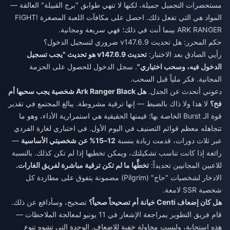
مستحضرات التجميل جميلة، لكنها لا تنهي طوابق "برج القبيلة" العالقة —
المواد هي التي تفعل ذلك. احصل على مكافآت اللعبة المصغرة FIGHT!
ARK RANGER بينما أنت في ذلك؛ فهي سريعة ومجانية.
حكم المحرر: هل تحديث v147.6.9 ضروري لتسجيل الدخول؟
رأيي الصادق بعد الاختبار:
تحديث v147.6.9 هو تحديث "يجب تسجيل
الدخول فيه، وسحب اختياري"
. سجل الدخول للحصول على الحزمة
المجانية. فكر ملياً قبل السحب.
دعوني أتحدث عن الجدل.
هل Ark Ranger Black شخصية يجب سحبها أم
فخ؟
لا هذا ولا ذاك بالضبط — إنها ترقية مشروطة. يبالغ المجتمع في تقدير
قوة الـ Burst الخاصة بها؛ قيمتها الحقيقية هي استمرارية الأداء، وهو ما
تتجاهله معظم قوائم التصنيف في اليوم الأول. في اختباري لغارة الفردي
عبر ثلاث دورات، قدمت زيادة بنسبة
12–15% عن شخصيتي الأساسية
—
رائعة إذا كانت تناسب تشكيلتك، ويمكن تخطيها إذا لم تكن كذلك. بالنسبة
للاعبين المجانيين تحديداً:
تخطَّها ما لم تكن ترقية مباشرة لفريق الغارات.
الادخار لشخصيات "حاج" (Pilgrim) مضمونة يتفوق على مطاردة كل
شخصية SSR لامعة.
هل كان إضعاف Centi خيانة أم تصحيحاً صحياً؟
تصحيح، وسأدافع عن ذلك.
قام فريق التطوير بمراجعة الإشعار في 11 يونيو لمعالجة الملاحظات —
هذه استجابة، وليست محاولة خفية للإضعاف. الوحدة التي تشوه تنوع