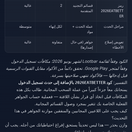
رمز
قسائم التجنيد
2
عالية
المتقدمة
2026EATBETT
ER
مراحل الحدث
عملة الحدث +
لكل إنهاء
متوسطة
مواد
تعويض إصلاح
جواهر (في حال
متفاوتة
عالية
الأخطاء
إصدارها)
الكود وفقاً لقائمة Lootbar لشهر يونيو 2026؛ مكافآت تسجيل الدخول
وفقاً لمتجر Google Play. تحقق دائماً من الأكواد مقابل القنوات الرسمية
قبل إدخالها — فالأكواد تنتهي صلاحيتها بسرعة.
التفسير:
كود
بالإضافة إلى حدث تسجيل الدخول
2026EATBETTER
يمنحانك معاً جزءاً كبيراً من عملة السحب المجانية. طالب بكل هذه
المكافآت
قبل
اتخاذ أي قرار بشأن اللافتة — فعملية حساب الجواهر
الفعلية الخاصة بك تتغير بمجرد وصول القسائم المجانية.
كيف يجب على اللاعبين المجانيين والمنفقين موازنة الجواهر في هذا
التحديث؟
وازن بحذر — هذا ليس تحديثاً يستحق إفراغ احتياطياتك من أجله. يجب أن
ينقسم نهجك حسب ملف إنفاقك.