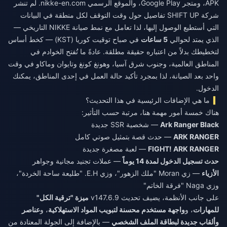
APK، ومتجر Google Play، والموقع الرسمي nikke-en.com. لم تنشر
شركة SHIFT UP تفاصيل حول وقت التوقف لكل منطقة في البيانات
التي أستطيع الوصول إليها، لذا تعامل مع نمط صيانة NIKKE التاريخي —
الذي يمتد لحوالي
5 ساعات
في صباح توقيت كوريا (KST) — كخط أساس
لتخطيطك بدلاً من اعتباره حقيقة مطلقة. عادةً ما تُفتح الخوادم في
المناطق العالمية، وجنوب شرق آسيا، وهونغ كونغ وتايوان وماكاو في وقت
واحد بعد الصيانة، لذا بمجرد تأكيد حالة العمل في إحدى المناطق، يمكنك
الدخول.
ما هي الإضافات الرئيسية في هذا التحديث؟
هناك خمسة أمور مهمة هنا، مرتبة حسب التأثير:
Ark Ranger Black
— شخصية SSR جديدة
ARK RANGER
— حدث قصة بتمثيل صوتي كامل
FIGHT! ARK RANGER
— لعبة مصغرة جديدة
حدث تسجيل الدخول لمدة 14 يوماً
— عملات تجنيد مجانية وجواهر
الأزياء
— زي Moran "ملك الزهور"، وزي E.H. "طليعة ساحة الخردة"،
وزي Naga "فرقة الخاتم"
على جانب الأنظمة، يضيف تحديث v147.6.9
ميزة "ترقية الكل"
للمهارات
، و
واجهة مستخدم محسنة لتبويب المواد الاستهلاكية
، و
عناصر
وألقاب جديدة لبطاقة الملف الشخصي
— بالإضافة إلى الجولة المعتادة من