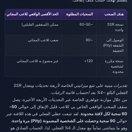
هدف السحب
السحبات المطلوبة
الحد الأقصى الواقعي للاعب المجاني (F2P)
نسخة SSR
~50–60
ممكن (للمنفقين القليلين)
واحدة
الوصول إلى
~90
صعب للاعب المجاني
الشفقة (Pity)
الخفيفة
نسخة مكررة
120+
غير منصوح به للاعب المجاني
لشخصية
محدودة
تقديرات مبنية على تتبع ميزانيتي الخاصة لأربعة تحديثات ومعدل SSR
الفعلي البالغ ~4% بعد احتساب قائمة الرغبات.
من خلال موازنة جواهري الخاصة عبر التحديثات الأربعة الأخيرة، يصل
سقف السحب الواقعي الخاص بي كلاعب قليل الإنفاق إلى حوالي
50–
60 سحبة لكل لافتة محدودة
. لقد تتبعت حظي الفعلي في هذه اللافتة عبر
حوالي
90 سحبة وحصلت على الشخصية المضمونة (Pity) مرة واحدة
،
وهو ما يتماشى تماماً مع معدل الـ 4% الفعلي. لذا، الحساب الصادق هو: