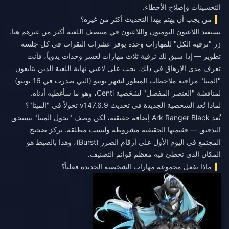
التحسينات وإصلاح الأخطاء.
من يجب أن يهتم بهذا التحديث أكثر من غيره؟
يستفيد اللاعبون اليوميون واللاعبون في منتصف اللعبة أكثر من غيرهم هنا.
زر "ترقية الكل" للمهارات وحده يوفر عشرات النقرات في كل جلسة
تطوير — إذا سبق لك ترقية ثلاث مهارات لعشر وحدات يدوياً، فأنت
تعرف مدى الإرهاق في ذلك. يجب على لاعبي نهاية اللعبة الذين يتابعون
"الميتا" مراقبة ملاحظات المطور لشهر يونيو (التي صدرت في 16 يونيو)
لمناقشة "العنصر المفضل" لشخصية Centi، وهو ما سأغطيه أدناه.
لماذا تُعد الشخصية الجديدة في تحديث v147.6.9 تحولاً في "الميتا"؟
تُعد Ark Ranger Black إضافة حقيقية، لكن وصف "تحول الميتا" يستحق
التدقيق — فقيمتها الحقيقية مشروطة وليست مطلقة. يركز ضجيج
المجتمع في اليوم الأول على أرقام الضرر (Burst)، وهذا بالضبط هو
المكان الذي تخطئ فيه معظم قوائم التصنيف.
ماذا تفعل مجموعة مهارات الشخصية الجديدة فعلياً؟