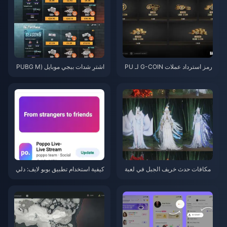
رمز استرداد عملات G-COIN لـ PU
اشترِ شدات ببجي موبايل (PUBG M
BG لشهر يونيو 2026: هل عرض الت
obile UC) رخيصة لتعاون ناروتو شي
رويج المزدوج بقيمة 91.43 دولارًا ي
بودن (يوليو 2026): التكاليف، أفضل
ستحق العناء حقًا؟
الحزم، والشحن الآمن
مکافات حدث خريف الجبل في لعبة
كيفية استخدام تطبيق بوبو لايف: دلي
Where Winds Meet يوليو 2026: ا
ل المبتدئين الشامل | يوليو 2026
لقائمة الكاملة، العملات والأولوية