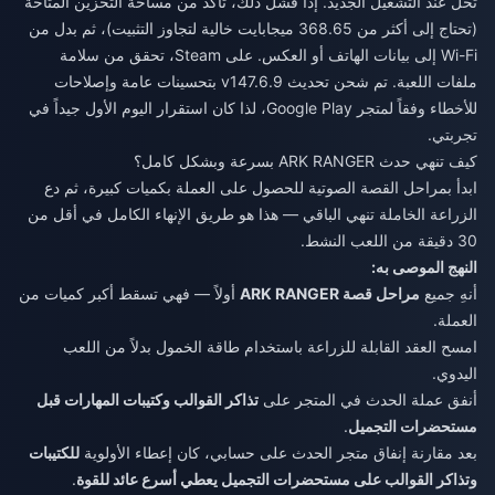
تُحل عند التشغيل الجديد. إذا فشل ذلك، تأكد من مساحة التخزين المتاحة
(تحتاج إلى أكثر من 368.65 ميجابايت خالية لتجاوز التثبيت)، ثم بدل من
Wi-Fi إلى بيانات الهاتف أو العكس. على Steam، تحقق من سلامة
ملفات اللعبة. تم شحن تحديث v147.6.9 بتحسينات عامة وإصلاحات
للأخطاء وفقاً لمتجر Google Play، لذا كان استقرار اليوم الأول جيداً في
تجربتي.
كيف تنهي حدث ARK RANGER بسرعة وبشكل كامل؟
ابدأ بمراحل القصة الصوتية للحصول على العملة بكميات كبيرة، ثم دع
الزراعة الخاملة تنهي الباقي — هذا هو طريق الإنهاء الكامل في أقل من
30 دقيقة من اللعب النشط.
النهج الموصى به:
أنهِ جميع
مراحل قصة ARK RANGER
أولاً — فهي تسقط أكبر كميات من
العملة.
امسح العقد القابلة للزراعة باستخدام طاقة الخمول بدلاً من اللعب
اليدوي.
أنفق عملة الحدث في المتجر على
تذاكر القوالب وكتيبات المهارات قبل
مستحضرات التجميل
.
بعد مقارنة إنفاق متجر الحدث على حسابي، كان إعطاء الأولوية
للكتيبات
وتذاكر القوالب على مستحضرات التجميل يعطي أسرع عائد للقوة
.