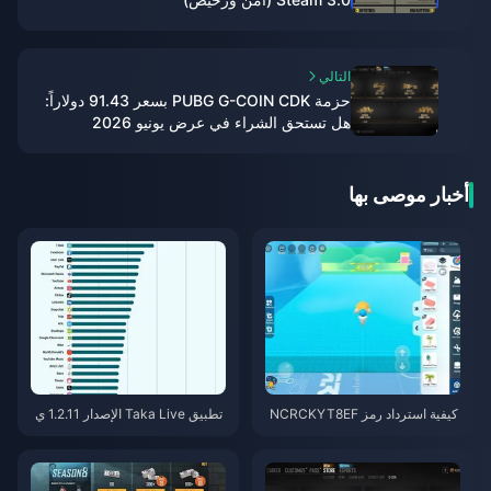
التالي
حزمة PUBG G-COIN CDK بسعر 91.43 دولاراً:
هل تستحق الشراء في عرض يونيو 2026
المزدوج؟
أخبار موصى بها
كيفية استرداد رمز NCRCKYT8EF
تطبيق Taka Live الإصدار 1.2.11 ي
للحصول على عملات Eggy مجانية
ستنزف البطارية بسرعة بعد تحديث
(أغسطس 2026)
يوليو 2026؟ الأسباب والحلول