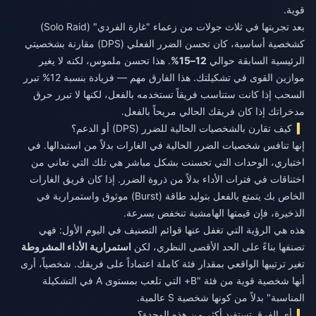
قوية.
بعد تجربتها في ثلاث جولات من زعماء "غارة الفردي" (Solo Raid)
كشخصية أساسية، كان تحسن الضرر الفعلي (DPS) مقارنة بشخصيتي
الرئيسية السابقة حوالي
12–15%
. هذا تحسن ملموس، لكنه لا يغير
موازين القوى في تشكيلتك. هذا الفارق مهم — فزيادة بنسبة 12% تبرر
السحب إذا كانت ستناسب فريقاً تستخدمه بالفعل، لكنها لا تبرر حرق
مدخراتك إذا كان فريقك الحالي مريحاً بالفعل.
كيف تقارن بالشخصيات الحالية للضرر (DPS) أو الدعم؟
إنها تنافس شخصيات الضرر الحالية في الغارات بدلاً من استبدالها. في
اختباري، الوحدات التي تحسنت بشكل مباشر هي تلك التي تعاني من
اختناقات في فترات الأداء بدلاً من ذروة الضرر. إذا كان فريق الغارات
الخاص بك يتمتع بالفعل بتوليد طاقة (Burst) موثوق واستمرارية في
الذخيرة، فإن قيمتها الهامشية تنخفض بسرعة.
هذه هي الرؤية التي تغفل عنها قوائم التصنيف في اليوم الأول: فهي
تصنفها بناءً على الحد الأقصى النظري، لكن
استمرارية الأداء المشروطة
تغير ترتيبها الواقعي بمقدار فئة كاملة اعتماداً على فريقك. شخصياً، أرى
أنها شخصية قوية من فئة "B+ التي تلعب بمستوى A في التشكيلة
المناسبة" بدلاً من كونها شخصية S عالمية.
أي الفرق تستفيد أكثر من هذه الوحدة؟