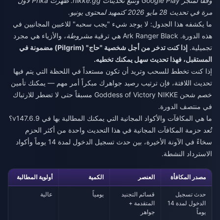
وفقاً لمتجر Google Play وتتبع تحديثات nikke.gg. ظهرت Prika لأول
مرة في تحديث 28 مايو 2026 كتمهيد لمحتوى يونيو.
ما يكشفه هذا الجدول: لا يوجد شيء "يجب سحبه" للاعبين المجانيين في
هذه الدورة. Ark Ranger Black هي ترقية
مشروطة
، والأزياء هي مجرد
تجميلية.
إذا كنت تدخر من أجل شخصية "حاج" (Pilgrim) مضمونة في
المستقبل، فهذا تحديث سهل يمكنك تخطيه.
إذا كنت تخطط للسحب وتريد أن تكون مستعداً في اللحظة التي يتم فيها
تحديث اللافتة، فإن ترتيب رصيد جواهرك مبكراً أمر مهم — يمكنك تأمين
خصم شحن Goddess of Victory NIKKE
مسبقاً حتى لا تضطر للارتباك
في منتصف الدورة.
ما هي المكافآت والأكواد المجانية التي يمكنك المطالبة بها في v147.6.9؟
تُعد حزمة المكافآت المجانية في هذا التحديث واحدة من أكثر الحزم
سخاءً في الآونة الأخيرة، بين حدث تسجيل الدخول لمدة 14 يوماً وأكواد
الاسترداد النشطة.
مصدر المكافأة
العنصر
الكمية
أولوية المطالبة
حدث تسجيل
قسائم التجنيد
يومياً
عالية
الدخول لمدة 14
المتقدمة +
يوماً
جواهر