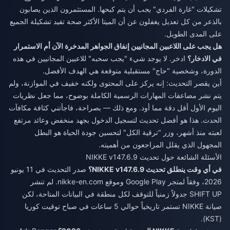
تشكيلات "غارة الفردي"
يجب
أن يتم كبحها. المستثمرون الذين يصابون
بالذعر من كل تعديل يغفلون عن أن الميتا الأكثر صحة تفيد تشكيلة الجميع
على المدى الطويل.
هل يجب على اللاعبين المجانيين إنفاق الجواهر المدخرة الآن أم الاستمرار
في الادخار؟
ادخر. لا يوجد شيء "يجب سحبه" للاعبين المجانيين في هذه
الدورة، وشخصية "حاج" مستقبلية متوقعة هي الهدف الأفضل.
أين يقصر التحديث: إنه يركز على المحتوى ولكنه خفيف في الموازنة، ولم
يتم نشر مضاعفات المهارات الرسمية الكاملة بوضوح، مما جعل نظريات
اليوم الأول أقل دقة مما أود. ومع ذلك — بصراحة، فاجأتني كثافة مكافآت
الحدث. هذا هو أفضل تحديث لتسجيل الدخول بجهد منخفض وعائد مرتفع
لعبته منذ أشهر، وزر "ترقية الكل" لتحسين جودة الحياة هو البطل
المجهول الذي يقلل المراجعون من أهميته.
الأسئلة الشائعة حول تحديث NIKKE v147.6.9
في أي وقت ينطلق تحديث NIKKE v147.6.9؟
صدر التحديث في 11 يونيو
2026، وفقاً لمتجر Google Play وموقع nikke-en.com. لم تنشر
SHIFT UP جدولاً زمنياً للتوقف لكل منطقة في البيانات المتاحة، لكن
صيانة NIKKE تستمر تاريخياً حوالي 5 ساعات في صباح توقيت كوريا
(KST).