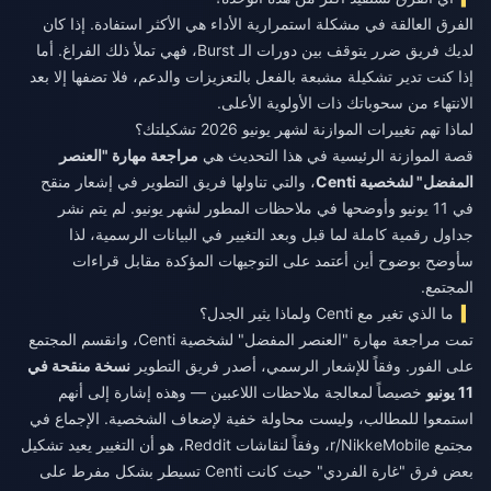
الفرق العالقة في مشكلة استمرارية الأداء هي الأكثر استفادة. إذا كان
لديك فريق ضرر يتوقف بين دورات الـ Burst، فهي تملأ ذلك الفراغ. أما
إذا كنت تدير تشكيلة مشبعة بالفعل بالتعزيزات والدعم، فلا تضفها إلا بعد
الانتهاء من سحوباتك ذات الأولوية الأعلى.
لماذا تهم تغييرات الموازنة لشهر يونيو 2026 تشكيلتك؟
قصة الموازنة الرئيسية في هذا التحديث هي
مراجعة مهارة "العنصر
المفضل" لشخصية Centi
، والتي تناولها فريق التطوير في إشعار منقح
في 11 يونيو وأوضحها في ملاحظات المطور لشهر يونيو. لم يتم نشر
جداول رقمية كاملة لما قبل وبعد التغيير في البيانات الرسمية، لذا
سأوضح بوضوح أين أعتمد على التوجيهات المؤكدة مقابل قراءات
المجتمع.
ما الذي تغير مع Centi ولماذا يثير الجدل؟
تمت مراجعة مهارة "العنصر المفضل" لشخصية Centi، وانقسم المجتمع
على الفور. وفقاً للإشعار الرسمي، أصدر فريق التطوير
نسخة منقحة في
11 يونيو
خصيصاً لمعالجة ملاحظات اللاعبين — وهذه إشارة إلى أنهم
استمعوا للمطالب، وليست محاولة خفية لإضعاف الشخصية. الإجماع في
مجتمع r/NikkeMobile، وفقاً لنقاشات Reddit، هو أن التغيير يعيد تشكيل
بعض فرق "غارة الفردي" حيث كانت Centi تسيطر بشكل مفرط على