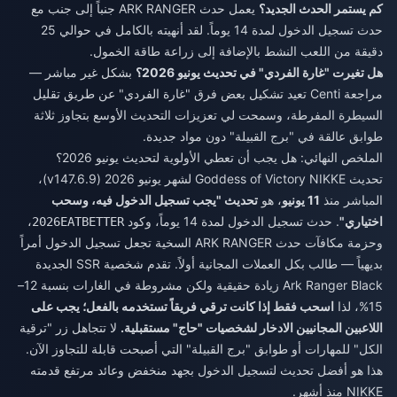
كم يستمر الحدث الجديد؟
يعمل حدث ARK RANGER جنباً إلى جنب مع
حدث تسجيل الدخول لمدة 14 يوماً. لقد أنهيته بالكامل في حوالي 25
دقيقة من اللعب النشط بالإضافة إلى زراعة طاقة الخمول.
هل تغيرت "غارة الفردي" في تحديث يونيو 2026؟
بشكل غير مباشر —
مراجعة Centi تعيد تشكيل بعض فرق "غارة الفردي" عن طريق تقليل
السيطرة المفرطة، وسمحت لي تعزيزات التحديث الأوسع بتجاوز ثلاثة
طوابق عالقة في "برج القبيلة" دون مواد جديدة.
الملخص النهائي: هل يجب أن تعطي الأولوية لتحديث يونيو 2026؟
تحديث Goddess of Victory NIKKE لشهر يونيو 2026 (v147.6.9)،
المباشر منذ
11 يونيو
، هو
تحديث "يجب تسجيل الدخول فيه، وسحب
اختياري"
. حدث تسجيل الدخول لمدة 14 يوماً، وكود
،
2026EATBETTER
وحزمة مكافآت حدث ARK RANGER السخية تجعل تسجيل الدخول أمراً
بديهياً — طالب بكل العملات المجانية أولاً. تقدم شخصية SSR الجديدة
Ark Ranger Black زيادة حقيقية ولكن مشروطة في الغارات بنسبة 12–
15%، لذا
اسحب فقط إذا كانت ترقي فريقاً تستخدمه بالفعل؛ يجب على
اللاعبين المجانيين الادخار لشخصيات "حاج" مستقبلية.
لا تتجاهل زر "ترقية
الكل" للمهارات أو طوابق "برج القبيلة" التي أصبحت قابلة للتجاوز الآن.
هذا هو أفضل تحديث لتسجيل الدخول بجهد منخفض وعائد مرتفع قدمته
NIKKE منذ أشهر.