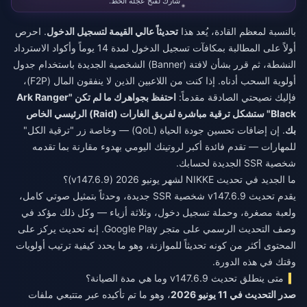
شارك لفتح عجلة الحظ.
بالنسبة لمعظم القادة، يُعد هذا
تحديثاً عالي القيمة لتسجيل الدخول
. احرص
أولاً على المطالبة بمكافآت تسجيل الدخول لمدة 14 يوماً وأكواد الاسترداد
النشطة، ثم قرر بشأن لافتة (Banner) الشخصية الجديدة باستخدام جدول
أولوية السحب أدناه. إذا كنت من اللاعبين الذين لا ينفقون المال (F2P)،
فإليك نصيحتي الصادقة مقدماً:
احتفظ بجواهرك ما لم تكن "Ark Ranger
Black" ستشكل ترقية مباشرة لفريق الغارات (Raid) الرئيسي الخاص
بك
. إن إضافات تحسين جودة الحياة (QoL) — وخاصة زر "ترقية الكل"
للمهارات — تقدم فائدة أكبر لروتينك اليومي بهدوء مقارنة بما تقدمه
شخصية SSR الجديدة لحسابك.
ما الجديد في تحديث NIKKE لشهر يونيو 2026 (v147.6.9)؟
يقدم تحديث v147.6.9 شخصية SSR جديدة، وحدثاً بتمثيل صوتي كامل،
ولعبة مصغرة، وحملة تسجيل دخول، وثلاثة أزياء — وكل ذلك مؤكد في
وصف التحديث الرسمي على متجر Google Play. إنه تحديث يركز على
المحتوى أكثر من كونه تحديثاً للموازنة، وهو ما يحدد كيفية ترتيب أولويات
وقتك في هذه الدورة.
متى ينطلق تحديث v147.6.9 وما هي مدة الصيانة؟
صدر التحديث في 11 يونيو 2026
، وهو ما تم تأكيده عبر متتبعي ملفات