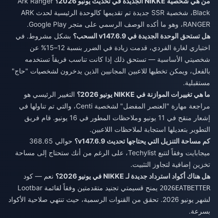
من هي شخصية NIKKE الجديدة في تحديث يونيو 2026؟
Ark Ranger
Black، شخصية SSR جديدة تم تقديمها كالوحدة الرئيسية لحدث ARK
RANGER، وهو ما أكده الوصف الرسمي على متجر Google Play.
هل تستحق الوحدة الجديدة في v147.6.9 السحب؟
بشكل مشروط. في
اختباري لغارة الفردي، قدمت زيادة في الضرر بنسبة 12–15% عن
شخصيتي الأساسية — تستحق ذلك إذا كانت تناسب فريقاً تستخدمه
بالفعل، ويمكن تخطيها للاعبين المجانيين الذين يدخرون لشخصيات "حاج"
مستقبلية.
ما هي تغييرات الموازنة في NIKKE يونيو 2026؟
التغيير الرئيسي هو
مراجعة مهارة "العنصر المفضل" لشخصية Centi، والتي تم تناولها في
إشعار منقح في 11 يونيو وملاحظات المطور في 16 يونيو. قام فريق
التطوير بتعديلها استجابة لملاحظات اللاعبين.
كم مساحة التنزيل التي يحتاجها تحديث v147.6.9؟
حوالي 368.65
ميجابايت وفقاً لتتبع Techylist، على الرغم من أنك ستحتاج إلى مساحة
تخزين إضافية لتجاوز التثبيت.
هل هناك أكواد استرداد جديدة لـ NIKKE في يونيو 2026؟
نعم — كود
يمنح قسيمتي تجنيد متقدمتين وفقاً لقائمة Lootbar
2026EATBETTER
لشهر يونيو 2026. تحقق من القنوات الرسمية، حيث تنتهي صلاحية الأكواد
بسرعة.