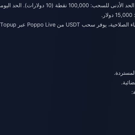
سعر التحويل: 10,000 نقطة = 1 دولار أمريكي. الحد الأدنى للسحب: 100,000 نقطة (10 دولارات). ال
اء الصلاحية، يوفر
سحب USDT من Poppo Live
عبر Topup
المستردة.
ضائية.
: