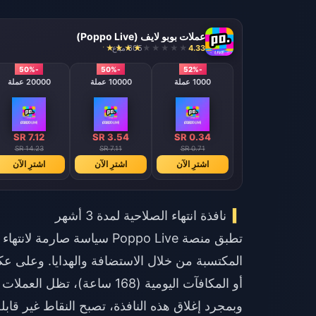
عملات بوبو لايف (Poppo Live)
4.33
605 مباع
-50%
-50%
-52%
1000 عملة
10000 عملة
20000 عملة
SR 7.12
SR 3.54
SR 0.34
SR 14.23
SR 7.11
SR 0.71
اشترِ الآن
اشترِ الآن
اشترِ الآن
نافذة انتهاء الصلاحية لمدة 3 أشهر
وبمجرد إغلاق هذه النافذة، تصبح النقاط غير قاب