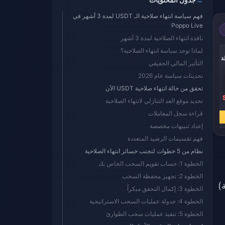
فهم سياسة انتهاء صلاحية الـ USDT لمدة 3 أشهر في
Poppo Live
نافذة انتهاء الصلاحية لمدة 3 أشهر
-50%
-50%
-50%
لماذا توجد سياسة انتهاء الصلاحية؟
252000 عملة
430000 عملة
870000 عملة
التأثير المالي الحقيقي
تحديثات سياسة عام 2026
تحقق من حالة انتهاء صلاحية USDT الآن
SR 306.12
SR 151.29
SR 88.68
تحديد موقع العد التنازلي لانتهاء الصلاحية
SR 612.90
SR 302.92
SR 177.53
قراءة سجل المعاملات
اشترِ الآن
اشترِ الآن
اشترِ الآن
إعداد تنبيهات مخصصة
فهم تقسيمات الرصيد المتعددة
نظام من 5 خطوات لتجنب خسائر انتهاء الصلاحية
الخطوة 1: حساب تقويم السحب الخاص بك
الخطوة 2: تجهيز محفظة السحب
 صلاحيتها خلال 24-48 ساعة)
الخطوة 3: إكمال التحقق مبكراً
الخطوة 4: جدولة عمليات السحب الاستراتيجية
الخطوة 5: تنفيذ عمليات سحب الطوارئ