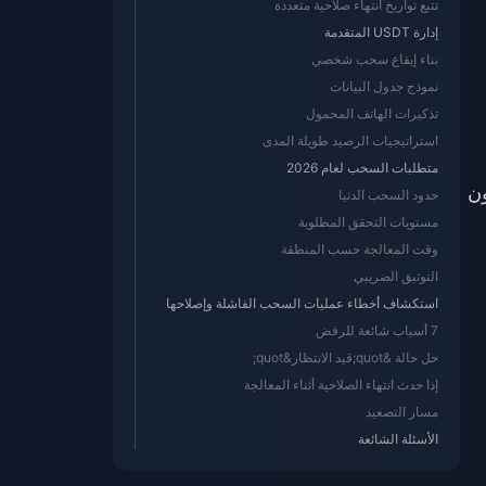
تتبع تواريخ انتهاء صلاحية متعددة
إدارة USDT المتقدمة
بناء إيقاع سحب شخصي
نموذج جدول البيانات
تذكيرات الهاتف المحمول
استراتيجيات الرصيد طويلة المدى
متطلبات السحب لعام 2026
وبدون
حدود السحب الدنيا
مستويات التحقق المطلوبة
وقت المعالجة حسب المنطقة
التوثيق الضريبي
استكشاف أخطاء عمليات السحب الفاشلة وإصلاحها
7 أسباب شائعة للرفض
حل حالة &quot;قيد الانتظار&quot;
إذا حدث انتهاء الصلاحية أثناء المعالجة
مسار التصعيد
الأسئلة الشائعة