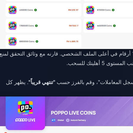
يظهر معرف المستخدم (UID) المكون من 7-10 أرقام في أعلى الملف الشخصي. قارنه مع وثائق التحقق لمنع
5 أهليتك للسحب.
سجل المعاملات"، وقم بالفرز حسب
"تنتهي قريباً"
. يظهر كل