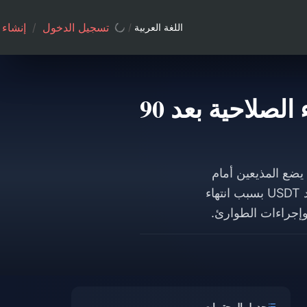
تسجيل الدخول
/
إنشاء
اللغة العربية
/
سحب رصيد USDT من Poppo Live: تجنب انتهاء الصلاحية بعد 90
ً من عدم النشاط، مما يضع المذيعين أمام
مواعيد نهائية حرجة للسحب. يكشف هذا الدليل الخطوات الدقيقة لمنع خسارة رصيد USDT بسبب انتهاء
جدول المحتويات