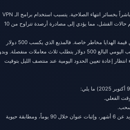
ترتبط نسبة فشل التحقق البالغة 30% ارتباطاً مباشراً بخسائر انتهاء الصلاحية. يتسبب استخدام برامج الـ VPN
وعدم تطابق معرف المستخدم (UID) في معظم حالات الفشل، مما يؤدي إلى مصادرة أرصدة تتراوح من 10
يواجه المضيفون الذين يحتفظون بنسبة 70% من قيمة الهدايا مخاطر خاصة. فالمذيع الذي يكسب 500 دولار
أسبوعياً يجمع 1,500 دولار شهرياً، لكن حد السحب اليومي البالغ 500 دولار يتطلب ثلاث معاملات منفصلة. 
 انتظار إعادة تعيين الحدود اليومية عند منتصف الليل بتوقيت
وقت الفعلي.
تحقق أكثر صرامة: هوية حكومية صالحة لمدة تزيد عن 6 أشهر، وإثبات عنوان خلال 90 يوماً، ومطابقة حيوية