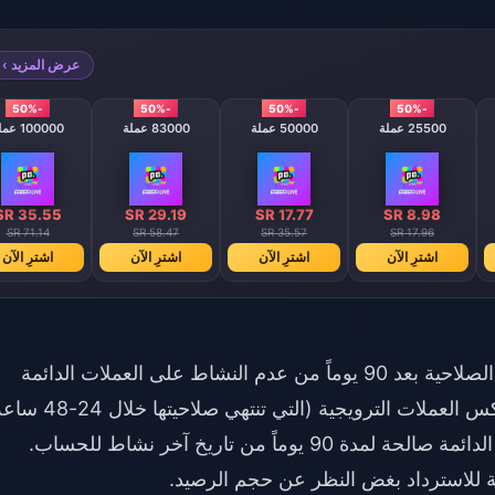
عرض المزيد ›
-50%
-50%
-50%
-50%
25500 عملة
50000 عملة
83000 عملة
100000 عملة
SR 35.55
SR 29.19
SR 17.77
SR 8.98
SR 71.14
SR 58.47
SR 35.57
SR 17.96
اشترِ الآن
اشترِ الآن
اشترِ الآن
اشترِ الآن
تطبق منصة Poppo Live سياسة صارمة لانتهاء الصلاحية بعد 90 يوماً من عدم النشاط على العملات الدائمة
المكتسبة من خلال الاستضافة والهدايا. وعلى عكس العملات الترويجية (التي تنتهي
أو المكافآت اليومية (168 ساعة)، تظل العملات الدائمة صالحة لمدة 90 يوماً من تاريخ آخر نشاط للحساب.
لة للاسترداد بغض النظر عن حجم الرصيد.