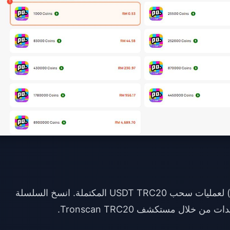
يظهر هنا "هاش المعاملة" (Transaction hash) لعمليات سحب USDT TRC20 المكتملة. انسخ السلسلة