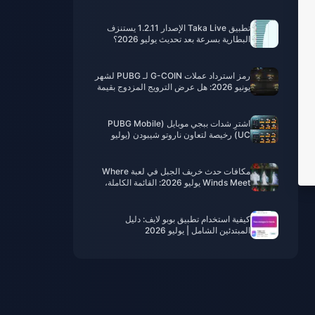
تطبيق Taka Live الإصدار 1.2.11 يستنزف
البطارية بسرعة بعد تحديث يوليو 2026؟
الأسباب والحلول
رمز استرداد عملات G-COIN لـ PUBG لشهر
يونيو 2026: هل عرض الترويج المزدوج بقيمة
91.43 دولارًا يستحق العناء حقًا؟
اشترِ شدات ببجي موبايل (PUBG Mobile
UC) رخيصة لتعاون ناروتو شيبودن (يوليو
2026): التكاليف، أفضل الحزم، والشحن
الآمن
مکافات حدث خريف الجبل في لعبة Where
Winds Meet يوليو 2026: القائمة الكاملة،
العملات والأولوية
كيفية استخدام تطبيق بوبو لايف: دليل
المبتدئين الشامل | يوليو 2026