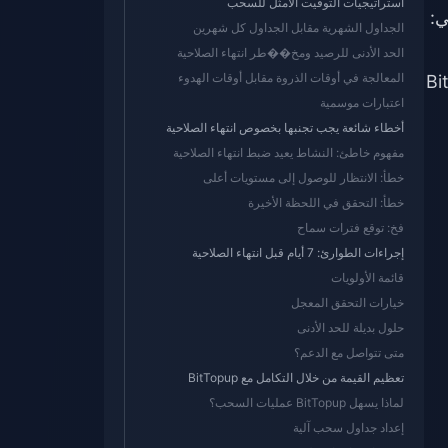
استراتيجيات التوقيت الأمثل للسحب
حد اليومي:
الجداول الشهرية مقابل الجداول كل شهرين
الحد الأدنى للرصيد ومخ��طر انتهاء الصلاحية
المعالجة في أوقات الذروة مقابل أوقات الهدوء
Bit
اعتبارات موسمية
أخطاء شائعة يجب تجنبها بخصوص انتهاء الصلاحية
مفهوم خاطئ: النشاط يعيد ضبط انتهاء الصلاحية
خطأ: الانتظار للوصول إلى مستويات أعلى
خطأ: التحقق في اللحظة الأخيرة
فخ: توقع فترات سماح
إجراءات الطوارئ: 7 أيام قبل انتهاء الصلاحية
قائمة الأولويات
خيارات التحقق المعجل
حلول بديلة للحد الأدنى
متى تتواصل مع الدعم؟
تعظيم القيمة من خلال التكامل مع BitTopup
لماذا يسهل BitTopup عمليات السحب؟
إعداد جداول سحب آلية