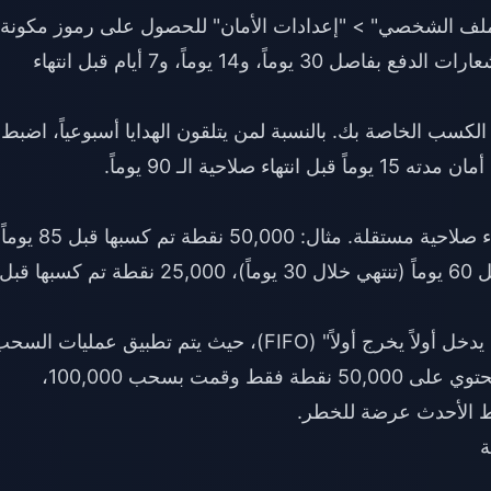
الثنائية (2FA) من خلال "الملف الشخصي" > "إعدادات الأمان" للحصول على رموز مكونة
من 6 أرقام كل 30 ثانية. يؤدي هذا إلى تفعيل إشعارات الدفع بفاصل 30 يوماً، و14 يوماً، و7 أيام قبل انتهاء
الكسب الخاصة بك. بالنسبة لمن يتلقون الهدايا أسبوعياً، اضبط
يتكون إجمالي النقاط من عدة أجزاء بتواريخ انتهاء صلاحية مستقلة. مثال: 50,000 نقطة تم كسبها قبل 85 يوماً
(تنتهي خلال 5 أيام)، 75,000 نقطة تم كسبها قبل 60 يوماً (تنتهي خلال 30 يوماً)، 25,000 نقطة تم كسبها قبل
تعالج المنصة عمليات السحب باستخدام مبدأ "ما يدخل أولاً يخرج أولاً" (FIFO)، حيث يتم تطبيق عمليات ال
تلقائياً على أقدم الأرصدة. إذا كان الجزء الأقدم يحتوي على 50,000 نقطة فقط وقمت بسحب 100,000،
قاط الأحدث عرضة للخطر.