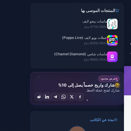
المنتجات الموصى بها
ماسات بيجو لايف
GLOBAL
571 مباع
عملات بوبو لايف (Poppo Live)
GLOBAL
605 مباع
ماسات شامي (Chamet Diamond)
GLOBAL
966 مباع
عرض محدود
شارك واربح خصماً يصل إلى 10%
شارك لفتح عجلة الحظ.
نبذة عن الكاتب