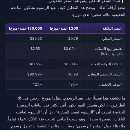
لماذا السعر المعلن ليس هو السعر الحقيقي
لنضع أرقاماً لذلك. يوضح هذا التحليل كيف تعيد الرسوم تشكيل التكلفة
الحقيقية لباقة صغيرة لدى موزع:
عنصر التكلفة
1,200 عملة (موزع)
130,000 عملة (موزع)
السعر المعلن
$0.79
$85.00
هامش ربح العملات
+$0.024
+$2.55
الأجنبية (~3%)
التكلفة النهائية الفعلية
~$0.814
~$87.55
السعر الرسمي المعادل
$0.99
~$99.99
التوفير الحقيقي
~18%
~12%
ما يكشفه هذا فعلياً: حتى بعد الرسوم، يظل الموزع أرخص في كلا
الطرفين — لكن
هامش
الفوز يكون أقل بكثير في الباقات الصغيرة.
الخلاصة ليست أن "الرسوم تفسد الصفقة"، بل أن "الرسوم تعاقب
الباقات الصغيرة بشدة"، وهو سبب إضافي لتجنب فئة 1,200 عملة تماماً.
ملاحظة حول المتجر الرسمي: مسارات متاجر التطبيقات تحمل
رسوم