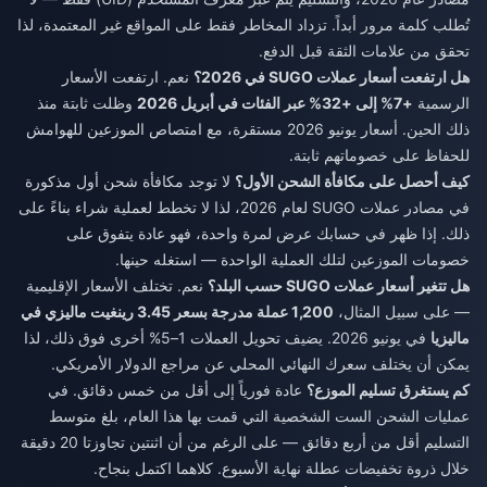
تُطلب كلمة مرور أبداً. تزداد المخاطر فقط على المواقع غير المعتمدة، لذا
تحقق من علامات الثقة قبل الدفع.
هل ارتفعت أسعار عملات SUGO في 2026؟
نعم. ارتفعت الأسعار
الرسمية
+7% إلى +32% عبر الفئات في أبريل 2026
وظلت ثابتة منذ
ذلك الحين. أسعار يونيو 2026 مستقرة، مع امتصاص الموزعين للهوامش
للحفاظ على خصوماتهم ثابتة.
كيف أحصل على مكافأة الشحن الأول؟
لا توجد مكافأة شحن أول مذكورة
في مصادر عملات SUGO لعام 2026، لذا لا تخطط لعملية شراء بناءً على
ذلك. إذا ظهر في حسابك عرض لمرة واحدة، فهو عادة يتفوق على
خصومات الموزعين لتلك العملية الواحدة — استغله حينها.
هل تتغير أسعار عملات SUGO حسب البلد؟
نعم. تختلف الأسعار الإقليمية
— على سبيل المثال،
1,200 عملة مدرجة بسعر 3.45 رينغيت ماليزي في
ماليزيا
في يونيو 2026. يضيف تحويل العملات 1–5% أخرى فوق ذلك، لذا
يمكن أن يختلف سعرك النهائي المحلي عن مراجع الدولار الأمريكي.
كم يستغرق تسليم الموزع؟
عادة فورياً إلى أقل من خمس دقائق. في
عمليات الشحن الست الشخصية التي قمت بها هذا العام، بلغ متوسط
التسليم أقل من أربع دقائق — على الرغم من أن اثنتين تجاوزتا 20 دقيقة
خلال ذروة تخفيضات عطلة نهاية الأسبوع. كلاهما اكتمل بنجاح.