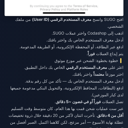
افتح SUGO وانسخ
معرف المستخدم الرقمي (User ID)
من ملفك
الشخصي.
اذهب إلى Codashop واختر عملات SUGO.
أدخل معرف المستخدم الخاص بك واختر باقتك.
ادفع عبر البطاقة، أو المحفظة الإلكترونية، أو الطريقة المدعومة.
يتم إيداع العملات
فوراً
.
خطوة بخطوة: الشحن عبر موزع موثوق
اعثر على
معرف المستخدم الرقمي
الخاص بك داخل التطبيق.
اختر موزعاً
معتمداً
واختر باقتك.
أدخل معرف المستخدم الخاص بك — تأكد من كل رقم بدقة.
ادفع (البطاقات، المحافظ الإلكترونية، والتحويل البنكي مدعومة جميعها
لدى كبار الموزعين).
تصل العملات
فوراً أو في غضون ~5 دقائق
.
عبر ست عمليات شحن قمت بها هذا العام، كان متوسط وقت التسليم
أقل من 4 دقائق
. تأخرت اثنتان لأكثر من 20 دقيقة خلال ذروة تخفيضات
عطلة نهاية الأسبوع — أمر مزعج، لكن كلاهما اكتمل. الصبر أفضل من