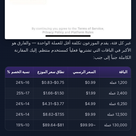
عبر كل فئة، يقدم الموزعون تكلفة أقل للعملة الواحدة — والفارق هو
الأكبر في الباقات التي تشتريها فعلياً كمستخدم منتظم. إليك المقارنة
الكاملة جنباً إلى جنب:
الباقة
السعر الرسمي
نطاق سعر الموزع
نسبة الخصم %
1,200 عملة
$0.99
$0.75–$0.83
16–24%
2,400 عملة
$1.99
$1.50–$1.66
17–25%
6,250 عملة
$4.99
$3.77–$4.31
14–24%
12,500 عملة
$9.99
$7.55–$8.62
14–24%
130,000 عملة
~$99.99
$81–$89.64
10–19%