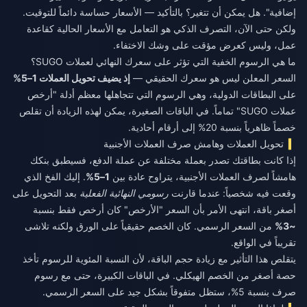
إضافية". هل يمكن أن تتغير؟ بالتأكيد — الأسعار حساسة دائماً للتوقيت.
ولكن حتى الآن، التصرف الذكي هو التعامل مع الأسعار الحالية كقاعدة
عمل، وليس كعرض مؤقت على وشك الاختفاء.
ما هي الرسوم الخفية التي تؤثر على سعرك النهائي لعملات SUGO؟
السعر المعلن ليس هو سعرك الحقيقي —
إذ يضيف تحويل العملات 1–5%
على البطاقات الدولية، وهي الرسوم التي تتجاهلها معظم أدلة "أرخص
عملات SUGO" تماماً. في الباقات الصغيرة، يمكن لهذه الزيادة أن تقلص
خصماً ظاهرياً بنسبة 20% إلى أرقام أحادية.
تحويل العملات وهامش صرف العملات الأجنبية
إذا كانت بطاقتك تصدر بعملة مختلفة عن عملة الدفع، فسيطبق بنكك
هامشاً لصرف العملات الأجنبية، يتراوح عادة بين
1–5%
. إليك الفخ الذي
وقعت فيه شخصياً: عندما قارنت
رسومي النهائية الفعلية
بعد التحويل على
أصغر باقة، انتهى الأمر بأن السعر "الأرخص" كان أرخص فقط بنسبة
~3%
من السعر الرسمي. كان الخصم حقيقياً على الورق ولكنه تلاشى
تقريباً في الواقع.
يتقلص هذا التأثير مع زيادة حجم الباقة، لأن النسبة المئوية للرسوم تأخذ
حصة أصغر من الخصم الهيكلي. في الباقات الكبيرة، حتى مع رسوم
صرف بنسبة 5%، ستظل متفوقاً بشكل جيد على السعر الرسمي.