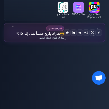
عملات بوبو
عملات SUGO
ماسات بيجو
لايف (Poppo
لايف
Live)
عرض محدود
شارك واربح خصماً يصل إلى 10%
شارك لفتح عجلة الحظ.