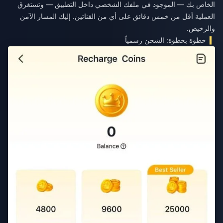
الخاص بك — الموجود في ملفك الشخصي داخل التطبيق — وتستغرق
العملية أقل من خمس دقائق على أي من القناتين. إليك المسار الآمن
والرخيص.
خطوة بخطوة: الشحن رسمياً