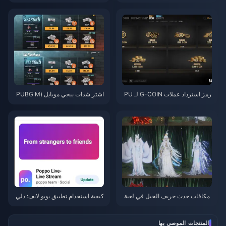
للحصول على عملات Eggy مجانية
ستنزف البطارية بسرعة بعد تحديث
(أغسطس 2026)
يوليو 2026؟ الأسباب والحلول
رمز استرداد عملات G-COIN لـ PU
اشترِ شدات ببجي موبايل (PUBG M
BG لشهر يونيو 2026: هل عرض الت
obile UC) رخيصة لتعاون ناروتو شي
رويج المزدوج بقيمة 91.43 دولارًا ي
بودن (يوليو 2026): التكاليف، أفضل
ستحق العناء حقًا؟
الحزم، والشحن الآمن
مکافات حدث خريف الجبل في لعبة
كيفية استخدام تطبيق بوبو لايف: دلي
Where Winds Meet يوليو 2026: ا
ل المبتدئين الشامل | يوليو 2026
لقائمة الكاملة، العملات والأولوية
المنتجات الموصى بها