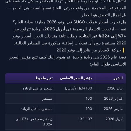
احتيال قليلة جداً أو معدومة هذا العام. تزداد المخاطر بشكل حاد فقط في
المواقع غير المعتمدة. من واقع خبرتي، القناة نفسها ليست هي الخطر —
بل إهمال التحقق هو الخطر.
هل تغيرت أسعار عملات SUGO في يونيو 2026 مقارنة ببداية العام؟
نعم — ارتفعت الأسعار الرسمية في
أبريل 2026
، بزيادة تتراوح بين
+7% إلى +32% عبر الفئات
، وظلت ثابتة منذ ذلك الحين. أسعار يونيو
2026 مستقرة دون أي تعديلات إضافية مذكورة في المصادر الحالية.
حركة الأسعار من يناير إلى يونيو 2026
قصة عام 2026 هي زيادة واحدة، ثم هدوء. إليك كيف تتبع مؤشر السعر
الأساسي طوال العام:
الشهر
مؤشر السعر الأساسي
تغير ملحوظ
يناير 2026
100 (خط الأساس)
تسعير ما قبل الزيادة
فبراير 2026
100
مستقر
مارس 2026
100
مستقر، ما قبل الزيادة
أبريل 2026
107–132
زيادة رسمية من +7% إلى
+32%