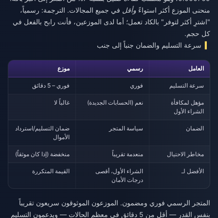
منحنى الموزع أكثر استواءً
وأقل
في جميع المجالات. الترجمة: رسمياً،
"اشترِ أكثر لتوفر" بالكاد تعمل؛ أما لدى الموزعين، فأنت رابح بالفعل في
كل حجم.
سرعة التسليم والضمان جنباً إلى جنب
العامل
رسمي
موزع
سرعة التسليم
فوري
فوري – 5 دقائق
مؤهل لمكافأة
نعم (الحسابات الجديدة)
غالباً لا
الشراء الأول
الضمان
سياسة المتجر
ضمان التسليم/استرداد
الأموال
مخاطر الاحتيال
منعدمة تقريباً
منخفضة (إذا كان موثقاً)
الأفضل لـ
الشراء الأول، أقصى
القيمة المتكررة
درجات الأمان
المتجر الرسمي فوري ومضمون. الموزعون الموثوقون سريعون تقريباً
بنفس القدر — أقل من 5 دقائق في معظم الحالات — ويدعمون التسليم