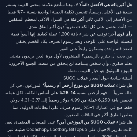
هل أكبر باقة هي الأفضل دائماً؟
لا، وهنا سأضع علامة: منحنى القيمة يستقر
بشدة في الأعلى. رسمياً، تتحسن تكلفة العملة الواحدة بنسبة ~7% فقط
من الأصغر إلى الأكبر.
ثاني أكبر فئة
هي الشراء الأذكى لمعظم المنفقين
— فأنت تحصل على كل الكفاءة تقريباً دون أكبر إنفاق نقدي.
رأي قوي آخر:
توقف عن شراء باقة 1,200 عملة كعادة. إنها أسوأ قيمة
للعملة الواحدة على اللوحة، وبعد رسوم الصرف يكاد الخصم يختفي.
اصعد فئة واحدة وستكون رابحاً على الفور.
من يجب أن يلتزم بالرسمي؟ المشترون لأول مرة الذين يريدون منحنى
تعلم صفري، وأي شخص ببساطة لن يتحقق من منصة. الجميع الآخرون:
الموزع الموثوق هو خيار القيمة، نقطة.
أسئلة شائعة حول أسعار عملات SUGO
هل شراء عملات SUGO من موزع أرخص أم رسمياً؟
الموزعون، في كل
حالة تقريباً — فهم أرخص بنسبة
14–25%
على أساس التكلفة لكل عملة.
تنخفض باقة 6,250 عملة من 4.99 دولار رسمياً إلى 3.77–4.31 دولار.
فقط ضع في اعتبارك 1–5% رسوم صرف على البطاقات الدولية، مما
يقلص الفارق أكثر في الباقات الصغيرة.
هل شراء عملات SUGO من الموزعين آمن؟
على المنصات المعتمدة، نعم.
كانت تقارير الاحتيال على BitTopup وLootbar وCodashop ضئيلة عبر
مصادر عام 2026، والتسليم يتم عبر معرف المستخدم (UID) فقط — لا