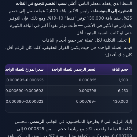
النمط الذي يغفله معظم الناس:
أعلى نسب الخصم تتجمع في الفئات
الصغيرة إلى المتوسطة
، وليس الأكبر. باقة 2,400 عملة تصل إلى خصم
25%، بينما باقة 130,000 توفر "فقط" 10–19%. ومع ذلك، فإن التوفير
بالدولار
هو الأكبر في الأعلى — فأنت توفر نقوداً أكثر في الباقة الكبيرة
حتى لو كانت النسبة المئوية أقل.
تحليل التكلفة لكل عملة عبر جميع أحجام الباقات
قيمة العملة الواحدة هي حيث يكمن القرار الحقيقي. كلما كان الرقم أقل،
كان ذلك أفضل:
حجم الباقة
السعر الرسمي للعملة الواحدة
سعر الموزع للعملة الواحدة
0.000625–0.000692
0.000825
1,200
0.000603–0.000690
0.000798
6,250
0.000623–0.000690
~0.000769
130,000
إليك الرؤية التي لا يطرحها المنافسون: في الجانب
الرسمي
، تتحسن
تكلفة العملة الواحدة بالكاد مع زيادة الحجم — من 0.000825 إلى
0.000769، وهو مكسب كفاءة ضئيل بنسبة 7% من أصغر إلى أكبر باقة.