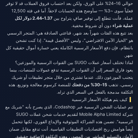
حوالي 16–24% على الورق، ولكن بعد احتساب فروق العملات قد لا توفر
فعلياً سوى ~3% — سأوضح هذه الحسابات لاحقاً. أما في فئة 12,500
عملة، فأنت تتطلع إلى توفير صافٍ يتراوح بين
1.37–2.44 دولار لكل
عملية شراء
دون أي شروط مخفية.
بعد تتبع هذه الفئات شهراً بعد شهر، قناعتي الصادقة هي: المتجر الرسمي
هو "الخيار الآمن الافتراضي"، وليس "الأفضل قيمة". إذا كنت تشحن
بانتظام، فإن دفع الأسعار الرسمية الكاملة يعني خسارة أموال حقيقية كل
شهر.
لماذا تختلف أسعار عملات SUGO بين القنوات الرسمية والموزعين؟
يعود فارق السعر إلى أن القنوات الرسمية تدفع عمولات للمنصات، بينما
يتجنب الموزعون ذلك. عندما تشتري من خلال متجر تطبيقات أو شريك
رسمي، تذهب
15–30% من دفعتك
للمنصة كرسوم معالجة وتوزيع. هذه
التكلفة مدمجة بالفعل في السعر الذي تراه.
كيف يتم هيكلة الأسعار الرسمية
تتم عمليات الشحن الرسمية عبر Codashop، الذي يصرح بأنه "شريك مع
شركة Mobile Alpha Limited لتقديم خدمات شحن عملات SUGO
الرسمية". تضمن هذه الشراكة الموثوقية والإيداع الفوري، لكنها تتحمل
أيضاً هوامش ربح اقتصاديات التطبيقات القياسية. أنت تدفع مقابل ضمان
الأمان والتسليم المباشر من المصدر، وهذه التكلفة الإضافية حقيقية.