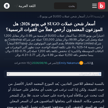
بحث
اللغة العربية
/
الرئيسية
/
الأخبار
/
أسعار شحن عملات SUGO في يونيو 2026: هل الموزعون المعتمدون أرخص فعلاً من القنوات الرسمية؟
أسعار شحن عملات SUGO في يونيو 2026: هل
الموزعون المعتمدون أرخص فعلاً من القنوات الرسمية؟
اعتباراً من يونيو 2026، تبدأ أسعار عملات SUGO الرسمية من 0.99 دولار مقابل 1,200
عملة وتصل إلى حوالي 99.99 دولار مقابل 130,000 عملة عبر شراكة Codashop مع
شركة Mobile Alpha Limited. يقدم الموزعون الموثوقون مثل BitTopup أسعاراً
أرخص بنسبة 14–25% بناءً على تكلفة العملة الواحدة، حيث تظهر أكبر التوفيرات في
الباقات المتوسطة والكبيرة؛ إذ تنخفض تكلفة باقة 1,200 عملة إلى 0.75–0.83 دولار،
بينما تنخفض باقة 6,250 عملة من 4.99 دولار إلى 3.77–4.31 دولار.
الكاتب:
Emily Nakamura
نُشر في:
2026/06/16
15 min قراءة
جدول المحتويات
بالنسبة لمعظم اللاعبين العاديين، يُعد الموزع المعتمد الخيار الأفضل من
حيث القيمة. ولكن إذا كنت ترغب في تجنب أي مخاطر على حسابك أو
كنت تبحث عن مكافأة لمرة واحدة على حساب جديد، فلا يزال للمتجر
الرسمي مكانه. النقطة التي يتجاهلها المنافسون هي أن السعر المعلن
ليس هو السعر الحقيقي الذي ستدفعه؛ فعمولات تحويل العملات ورسوم