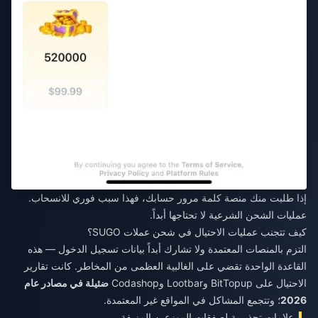
إذا طلبت منك منصة كلمة مرور حسابك، فهذا سبب فوري للانسحاب.
عمليات الشحن الشرعية لا تحتاجها أبداً.
كيف تتجنب عمليات الاحتيال في شحن عملات SUGO؟
التزم بالمنصات المعتمدة ولا تشارك أبداً بيانات تسجيل الدخول — هذه
القاعدة الواحدة تقضي على الغالبية العظمى من المخاطر. كانت تقارير
الاحتيال على BitTopup وLootbar وCodashop
ضئيلة في مصادر عام
2026
؛ وتتجمع المشاكل في المواقع غير المعتمدة.
علامات تحذيرية لصفقات الموزعين المزيفة