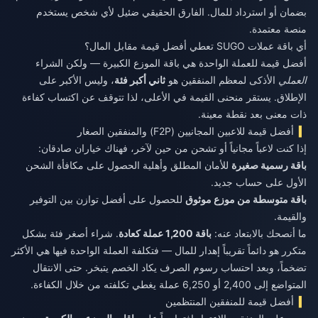
بضمان أو استرداد للمال. الفارق الحقيقي ضئيل لأي شخص يستخدم
منصة معتمدة.
أي باقة عملات SUGO تعطي أفضل قيمة مقابل المال؟
أفضل قيمة للعملة الواحدة هي باقة الموزع الكبيرة — ولكن الشراء
العملي
الأذكى لمعظم المنفقين هو
ثاني أكبر فئة
، وليس الأكبر على
الإطلاق. يستقر منحنى القيمة في الأعلى، لذا تتوقف عن اكتساب كفاءة
ذات معنى بعد نقطة معينة.
أفضل قيمة للاعبين المجانيين (F2P) والمنفقين الصغار
إذا كنت لاعباً مجانياً أو تشحن من حين لآخر، فهناك خياران صادقان:
باقة رسمية صغيرة
للأمان المطلق وأهلية الحصول على مكافأة الشحن
الأول على حساب جديد.
باقة متوسطة من موزع موثوق
للحصول على أفضل توازن بين التوفير
والقيمة.
ما أنصحك بالابتعاد عنه:
باقة 1,200 عملة كعادة
. شراء أصغر فئة بشكل
متكرر هو دائماً تقريباً إهدار للمال — فتكلفة العملة الواحدة فيها هي الأكثر
تضخماً، وبعد احتساب رسوم الصرف يكاد الخصم يتبخر. حتى الانتقال
المتواضع إلى 2,400 أو 6,250 عملة يغطي تكلفته من خلال الكفاءة.
أفضل قيمة للمنفقين المنتظمين