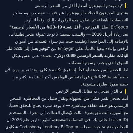
كيف يقدم الموزعون أسعاراً أقل من السعر الرسمي
يشتري الموزعون العملات أو يوزعونها عبر قنوات تتجنب رسوم متاجر
التطبيقات الباهظة، ثم ينقلون هذه الوفورات إليك. وفقاً لتقارير
BitTopup، يظل الموزعون
"أقل بنسبة 19–23% من الأسعار الرسمية"
بعد زيادة أبريل 2026 — والسبب بسيط: لا توجد عمولة متجر تطبيقات،
بالإضافة إلى المراجحة الإقليمية حيث يتم شراء العملات من أسواق
أرخص وإعادة بيعها عالمياً. تعلن Enjoygm عن
"توفير يصل إلى 25% على
الباقات مقارنة بالسعر الرسمي 0.99 دولار"
، معتمدة على نفس هيكل
السوق الذي يتجنب رسوم المنصات.
لذا، الخصم ليس خدعة أو فخاً. إنه فرق تكلفة هيكلي. وهذا تمييز مهم، لأن
خصماً بنسبة 25% ناتج عن امتصاص الهوامش أكثر استدامة بكثير من
خصم ممول بطرق مشبوهة.
ما الذي تضحي به مقابل السعر الأرخص
أنت تضحي بقدر ضئيل من السهولة وبقدر ضئيل من المخاطرة. المتجر
الرسمي هو حلقة مغلقة ومباشرة — لا يوجد شيء يحتاج للتحقق فعلياً.
مع الموزع، أنت تثق بطرف ثالث لإيصال العملات إلى معرف المستخدم
(User ID) الخاص بك. في المنصات
المعتمدة
، تُظهر تقارير عام 2026 أن
المخاطر ضئيلة: حيث سجلت BitTopup وLootbar وCodashop شكاوى