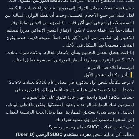
يجب على المنفقين الاعتماد افتراضياً على
باقات الموزعين الكبيرة
، حيث
تصل قيمة العملات مقابل الدولار إلى ذروتها. عند إجراء حسابات التكلفة
لكل عملة عبر جميع الأحجام الخمسة، وجدت أن نقطة التوازن المثالية بين
القيمة والإنفاق تقع في
ثاني أكبر فئة
— فالقفزة إلى الأعلى تماماً توفر
القليل جداً لكل عملة بحيث لا يكون الإنفاق النقدي الإضافي مبرراً لمعظم
اللاعبين. إن التكديس من أجل "أكبر باقة دائماً" نصيحة قديمة عندما يكون
المنحنى مسطحاً بهذا الشكل في الأعلى.
إذا كنت تفضل تخطي التخمين بشأن الأسعار الحالية، يمكنك
شراء عملات
SUGO عبر الإنترنت
ومقارنة أسعار الموزعين المباشرة مقابل الفئات
الرسمية أعلاه قبل الالتزام.
تأثير مكافأة الشحن الأول
لا توجد مكافأة شحن أول مذكورة في مصادر عام 2026 لعملات SUGO
تحديداً — لذا لا تعتمد على عملية شراء بناءً على ذلك. إذا ظهرت في
حسابك مكافأة لمرة واحدة، فهي عادة تتفوق على كل خصومات
الموزعين لتلك المعاملة الواحدة، وعليك استغلالها. ولكن بناءً على البيانات
الحالية، لا يوجد شيء يستحق المطاردة، مما يزيل الحجة الرئيسية للذهاب
إلى المتجر الرسمي في أول عملية شراء لك.
كيف تشحن عملات SUGO بأمان وبسعر رخيص؟
تتطلب كل عملية شحن
معرف مستخدم SUGO الرقمي (User ID)