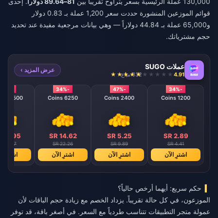
130,000 عملة الرئيسية بسعر يتراوح تقريباً بين
81–89.64 دولاراً
. إحدى
قوائم الموزعين المنشورة حددت سعر 1,200 عملة بـ 0.83 دولار
و65,000 عملة بـ 44.84 دولاراً — وهي بيانات مرجعية مفيدة عند تحديد
حجم مشترياتك.
عملات SUGO
عرض المزيد ›
4.91
632 مباع
-40%
-34%
-47%
-34%
12500 Coins
6250 Coins
2400 Coins
1200 Coins
 26.95
SR 14.62
SR 5.25
SR 2.89
R 44.57
SR 22.26
SR 9.89
SR 4.41
اشترِ الآن
اشترِ الآن
اشترِ الآن
اشترِ ال
حكم سريع: أيهما أرخص حالياً؟
الموزعون، في كل حالة تقريباً. يزداد الخصم مع زيادة حجم الباقات لأن
عمولة متجر التطبيقات تتناسب طردياً مع السعر. في أصغر باقة، قد توفر