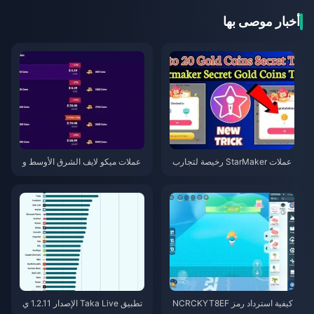
أخبار موصى بها
عملات StarMaker رخيصة لتجارب
عملات ميكو لايف الشرق الأوسط و
أداء SupernovaX 2026 (خصم 12
شمال إفريقيا بعد الإصدار 5.2: أرخ
-23%)
ص العروض 2026
كيفية استرداد رمز NCRCKYT8EF
تطبيق Taka Live الإصدار 1.2.11 ي