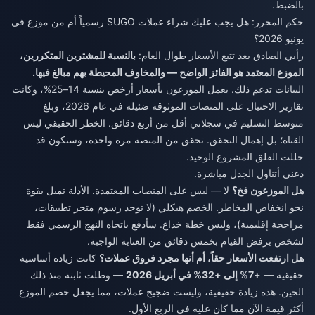
بالضبط.
حكم المحرر: هل يجب عليك شراء عملات SUGO رسمياً أم من موزع في
يونيو 2026؟
رأيي الصادق بعد تتبع الأسعار طوال العام:
بالنسبة للمشترين المتكررين،
الموزع المعتمد هو الفائز الواضح — والمخاوف المحيطة بهم مبالغ فيها.
البيانات تدعم ذلك. يعمل الموزعون بأسعار أرخص بنسبة 14–25%، وكانت
تقارير الاحتيال على المنصات الموثوقة ضئيلة في عام 2026، وبلغ
متوسط التسليم في سجلاتي أقل من أربع دقائق. الخطر الحقيقي ليس
القناة؛ بل إهمال التحقق. تحقق من المنصة مرة واحدة، وستكون قد
حللت القلق المشروع الوحيد.
دعني أتناول الجدل مباشرة.
هل الموزعون فخ؟
لا — ليس على المنصات المعتمدة. الأدلة تميل بقوة
نحو انخفاض المخاطر. الخصم هيكلي (لا توجد رسوم متجر تطبيقات،
مراجحة إقليمية)، وليس خطة خداع. سأدفع باتجاه النهج الرسمي فقط
لشخص يرفض القيام بخمس دقائق من العناية الواجبة.
هل ارتفعت الأسعار حقاً، أم أنها مجرد فروق عملات؟
كانت زيادة أساسية
حقيقية —
+7% إلى +32% في أبريل 2026
— وظلت ثابتة منذ ذلك
الحين. هذه زيادة حقيقية، وليست ضجيج عملات، مما يجعل خصم الموزع
أكثر قيمة الآن مما كان عليه في الربع الأول.