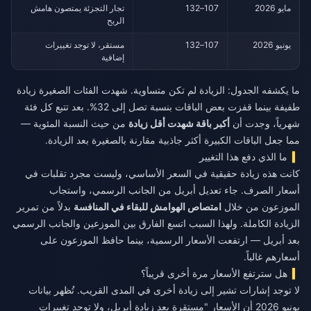
مايو 2026
107–132
تجار التجزئة يمتصون هامش
الربح
يونيو 2026
107–132
مستقر، لا توجد تغييرات
إضافية
ما يكشفه الجدول: الزيادة لم تكن متساوية. شهدت الفئات الصغيرة زيادة
طفيفة بينما قفزت بعض الباقات بنسبة تصل إلى 32%. بعد تتبع كل فئة
شهرياً، وجدت أن
أكبر باقة شهدت أقل زيادة
من حيث النسبة المئوية —
مما جعل الباقات الكبيرة أكثر جاذبية مقارنة بالصغيرة بعد الزيادة.
ما الذي دفع هذا التغيير
كانت هذه زيادة حقيقية في السعر الأساسي، وليست مجرد تقلبات في
أسعار الصرف. جاء تعديل أبريل من الجانب الرسمي، واستجاب
الموزعون من خلال
امتصاص الهوامش للبقاء في المنافسة
بدلاً من تمرير
الزيادة الكاملة. ولهذا السبب اتسع الفارق بين الموزعين والجانب الرسمي
بعد أبريل — ارتفعت الأسعار الرسمية، بينما حافظ الموزعون على
أسعارهم غالباً.
هل سترتفع الأسعار مرة أخرى قريباً؟
لا توجد إشارات تشير إلى زيادة أخرى في المدى القريب. تُظهر بيانات
يونيو 2026 أن الأسعار "مستقرة بعد زيادة أبريل، ولا توجد تغييرات