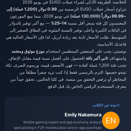
الخلاصة: الطريقة الأذكى لشراء عملات SUGO في يونيو 2026
تتراوح أسعار عملات SUGO الرسمية بين
0.99 دولار (1,200 عملة) إلى
~99.99 دولاراً (130,000 عملة)
في يونيو 2026، بينما يبيع الموزعون
المعتمدون كل فئة بسعر أقل بنسبة
14–25%
— مع أكبر توفير
بالدولار
في الباقات الكبيرة وأعلى توفير
بالنسبة المئوية
في النطاق الصغير إلى
المتوسط. ظلت الأسعار ثابتة بعد زيادة أبريل، لذا فإن الأسعار الحالية هي
قاعدتك الأساسية.
توصيتي: يجب على المنفقين المنتظمين استخدام
موزع موثوق ومعتمد
واستهداف
ثاني أكبر باقة
للحصول على أفضل نسبة قيمة مقابل الإنفاق.
تجنب فئة 1,200 عملة كعادة — فهي الأضعف قيمة، ورسوم الصرف تكاد
تمحو خصمها. التزم بالرسمي فقط إذا كنت تريد صفراً مطلقاً من
المخاطر أو ترفض التحقق من منصة. في كلتا الحالتين، تحقق جيداً من
معرف المستخدم الرقمي الخاص بك قبل الدفع.
نبذة عن الكاتب
Emily Nakamura
Mobile gaming expert and app economy analyst
specializing in F2P monetization and in-app purchase