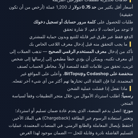
أسعار أقل بكثير من
حد 0.75 دولار
لـ 1,200 عملة (أرخص من أن تكون
حقيقية)
طلبات للحصول على
كلمة مرور حسابك أو تسجيل دخولك
لا توجد مراجعات، لا دعم، لا شارة تحقق
الدفع فقط عبر طرق غير قابلة للتتبع وبدون حماية للمشتري
ما يجب التحقق منه قبل إدخال معرف اللاعب الخاص بك
تأكد من إدخال
معرف المستخدم الرقمي الصحيح
— تذهب العملات إلى
أي معرف تكتبه، ويمكن أن يؤدي خطأ مطبعي إلى إرسالها إلى شخص
غريب. تحقق من علامات الثقة للمنصة أولاً. مخاطر الحساب تُصنف
منخفضة على Codashop وBitTopup
، وأعلى على المواقع غير
المعتمدة، لذا فإن القناة التي تختارها تهم أكثر من أي شيء آخر تفعله.
ماذا تفعل إذا فشلت عملية الشحن
رسمياً:
اطلب استرداد الأموال من خلال متجر التطبيقات وفقاً لسياسة
المتجر.
موزع:
اتصل بدعم المنصة، الذي يقدم عادة ضمان تسليم أو استرداد؛
وتعتبر استعادة الرسوم عبر البطاقة (Chargeback) هي الملاذ الأخير.
احتفظ بإيصال المعاملة والطابع الزمني. في المنصات المعتمدة، عمليات
التسليم الفاشلة نادرة وقابلة للحل — الضمان موجود لهذا الغرض