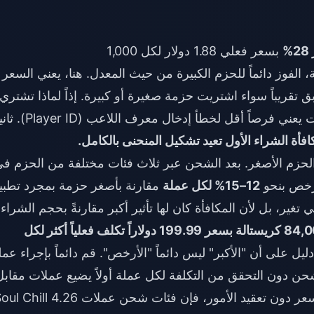
%
بسعر فعلي 1.88 دولار لكل 1,000
 الفوز دائماً للحزم الكبيرة من حيث المعدل. هنا، يعني السعر
 تقريباً سواء اشتريت حزمة صغيرة أو كبيرة. إذاً لماذا تشتري
الحزم الكبيرة؟ لسببين. أولاً، تقليل عدد المعاملات يعني فرصاً أقل لخطأ إدخال معرف اللاعب ( ID
فأة الشراء الأول تعيد تشكيل المنحنى بالكامل.
الحزم الأصغر. بعد الشحن عبر ثلاث فئات مختلفة من الحزم ف
أرخص بنحو
12–15% لكل عملة
مقارنة بأصغر حزمة بمجرد تطبي
غير، بل لأن المكافأة كان لها تأثير أكبر مقارنةً بحجم الشراء.
حزمة 84,000 كريستالة بسعر 199.99 دولاراً تكلف فعلياً أكثر لكل
ل على أن "الأكبر" ليس دائماً "الأرخص". قم دائماً بإجراء عمل
 دون التحقق من التكلفة لكل عملة أولاً يضيع عملات مقابل
ر دون تعقيد الأمور، فإن فئات
شحن عملات Soul Chill 4.26