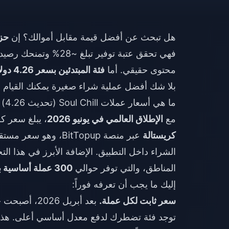
هل تبحث عن أفضل قيمة مقابل أموالك؟ إن
حزمة 10,000 كري
محتوى حقيقي. أما
فئة المبتدئين بسعر 4.26 دولار
بلا شك أفضل عملية شراء صغيرة يمكنك القيام ب
ما هي أسعار عملات Soul Chill (تحديث 4.26) في يونيو 2026؟
مع
الإطلاق العالمي في يونيو 2026
، يبلغ سعر كريستالات l Chill
كريستالة
الشراء داخل التطبيق. الإضافة الأبرز في هذا ا
المناطق، والتي توفر حوالي
300 عملة أساسية بالإضافة إلى مكافأة 100% على أول عملية شراء
إليك ما يجب أن تعرفه فوراً:
سعر ثابت لكل عملة.
توجد فئة تضطرك لدفع معدل أساسي أعلى. هذا أ