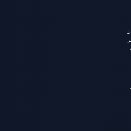
ن
يذهب إلى