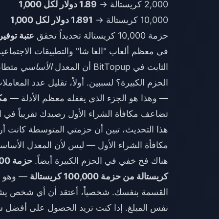
2,000 كريستالة →
1.89 دولار لكل 1,000
10,000 كريستالة →
1.891 دولار لكل 1,000
حزمة 10,000 كريستالة تحديداً تحقق
عتبة توفير 28
في معظم ألعاب "الغا شا" والتطبيقات الاجتماعية،
الثابت في BitTopup أن المعدل
الأساسي
متطابق
— وهذا هو الجزء الذي يغفله معظم الأدلة —
مكا
تضاعف مكافأة الشراء الأول رصيدك تقريباً في 
هذا التحديث، تبين أن حزمتي المتوسطة كانت 
مكافأة الشراء الأول — ليس لأن المعدل الأساسي ت
هناك فخ خفي في الحزم الكبيرة أيضاً.
كريستالة من حزمة 100,000 كريستالة
— وهو دلي
القسمة بنفسك. شخصياً، أعتقد أن أي شخص يشحن
نفس المبلغ. إذا كنت تريد الحصول على أفضل سع