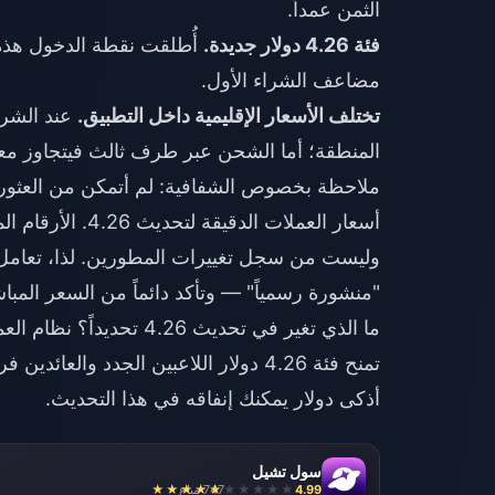
الثمن عمداً.
فئة 4.26 دولار جديدة.
مضاعف الشراء الأول.
تختلف الأسعار الإقليمية داخل التطبيق.
عند الشرا
المنطقة؛ أما الشحن عبر طرف ثالث فيتجاوز مع
ملاحظة بخصوص الشفافية: لم أتمكن من العثو
وليست من سجل تغييرات المطورين. لذا، تعامل 
"منشورة رسمياً" — وتأكد دائماً من السعر المبا
ما الذي تغير في تحديث 4.26 تحديداً؟ نظام العملة نفسه لم يخضع لإعادة هيكلة. ما تغير هو
تمنح فئة 4.26 دولار اللاعبين الجدد و
أذكى دولار يمكنك إنفاقه في هذا التحديث.
سول تشيل
4.99
747 مباع