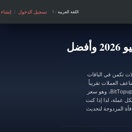
تسجيل الدخول
/
إنشاء
اللغة العربية
/
شحن عملات Soul Chill إصدار 4.26: أسعار يونيو 2026 وأفضل
ابل السعر للعملات تكمن في الباقات
عف العملات تقريباً
في عملية الشراء الأولى. تبلغ تكلفة البلورات حالياً 1.89 دولار لكل 1,000 بلورة عبر BitTopup، وهو سعر
 لكل عملة، لذا إذا كنت
فأة المزدوجة لتحديث