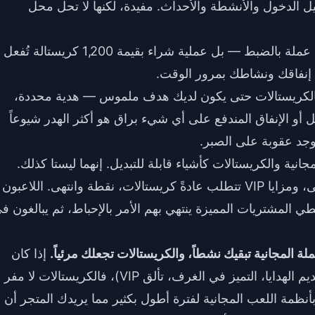
الدخول والأنشطة والأحداث. مفيدة، لكنها لا تحل محل
 بالضبط — بل عملية شراء بقيمة 1,200 كريستالة تُفعل
 إنفاقك ونشاطك بمرور الوقت.
الكريستالات حتى يكون لديك هدف ملموس — هدية محددة،
 محدود، أو تجديد حالة VIP. التحويل أو الإنفاق المندفع على أي شيء براق هو أكثر الهدر شيوعاً
 توجد عقوبة على الصبر.
انية والكريستالات كأشياء قابلة للتبديل. إنهما ليستا كذلك.
العناصر التجميلية المميزة، وهدايا المستوى الأعلى، ومزايا VIP تتطلب عادةً كريستالات، نقطة وانتهى. اللاعبون
طي المشتريات المميزة ينتهي بهم الأمر بالإحباط، ثم يبالغون ف
ملة المجانية تبقيك نشطاً، والكريستالات تجعلك مرئياً.
إذا كان
هدفك في Soul Chill هو الحضور الاجتماعي (تقديم الهدايا، التميز في الغرف، تألق VIP)، فالكريستالات لا مفر
ار بأنظمة اللعب المجانية لفترة أطول بكثير مما يريدك المتجر أن