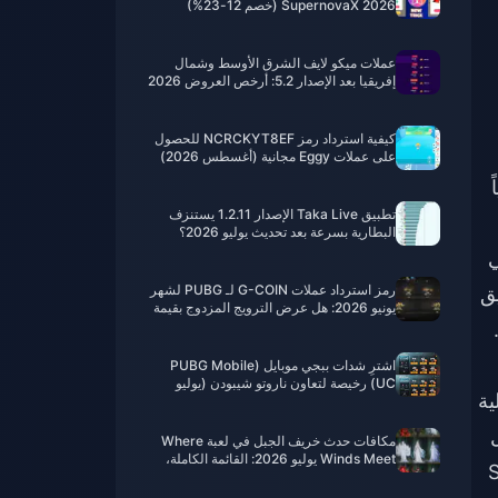
SupernovaX 2026 (خصم 12-23%)
عملات ميكو لايف الشرق الأوسط وشمال
إفريقيا بعد الإصدار 5.2: أرخص العروض 2026
كيفية استرداد رمز NCRCKYT8EF للحصول
على عملات Eggy مجانية (أغسطس 2026)
Player). ثانياً
تطبيق Taka Live الإصدار 1.2.11 يستنزف
البطارية بسرعة بعد تحديث يوليو 2026؟
الأسباب والحلول
ي
رمز استرداد عملات G-COIN لـ PUBG لشهر
ق
يونيو 2026: هل عرض الترويج المزدوج بقيمة
91.43 دولارًا يستحق العناء حقًا؟
اشترِ شدات ببجي موبايل (PUBG Mobile
UC) رخيصة لتعاون ناروتو شيبودن (يوليو
ية
2026): التكاليف، أفضل الحزم، والشحن
الآمن
مکافات حدث خريف الجبل في لعبة Where
Winds Meet يوليو 2026: القائمة الكاملة،
العملات والأولوية