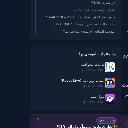
في تحديث 4.26؟
أفضل حزمة حسب نوع اللاعب
ما هو حكمنا على أفضل شحن لـ Soul Chill 4.26؟
الأسئلة الشائعة حول شحن Soul Chill 4.26
التوصية النهائية: أي شحن مناسب لك؟
المنتجات الموصى بها
أسعار العملات الدقيقة لتحديث 4.26. الأرقام المذكورة هنا مستمدة من تجارب المجتمع وأدلة الشحن لعام 2026،
ماسات بيجو لايف
GLOBAL
667 مباع
عملات بوبو لايف (Poppo Live)
ث
GLOBAL
631 مباع
هي
سول تشيل
GLOBAL
747 مباع
عرض محدود
شارك واربح خصماً يصل إلى 10%