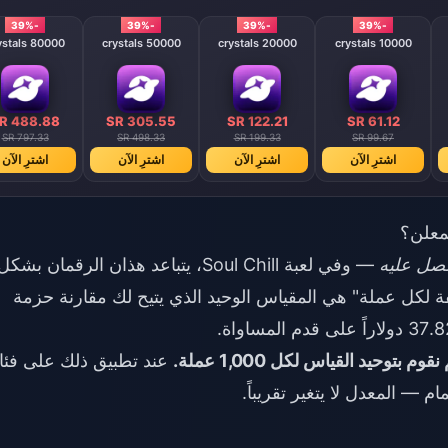
-39%
-39%
-39%
-39%
80000 crystals
50000 crystals
20000 crystals
10000 crystals
R 488.88
SR 305.55
SR 122.21
SR 61.12
SR 797.33
SR 498.33
SR 199.33
SR 99.67
اشترِ الآن
اشترِ الآن
اشترِ الآن
اشترِ الآن
لمعلن؟
صل عليه
— وفي لعبة Soul Chill، يتباعد هذان الرقمان بشكل
ة لكل عملة" هي المقياس الوحيد الذي يتيح لك مقارنة حزمة
عند تطبيق ذلك على فئ