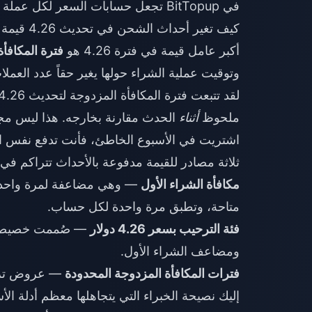
في BitTopup تجعل حسابات السعر لكل عملة سهلة التحقق قبل الالتزام بالشراء.
كيف تغير أحداث الشحن في تحديث 4.26 قيمة العملات؟
أكبر عامل قيمة في فترة 4.26 هو
فترة المكافأ
وتوقيت عملية الشراء حولها يغير حقاً عدد العمل
ملحوظ
أثناء
الحدث مقارنة بخارجه. هذا ليس مج
اشتريت في الأسبوع الخاطئ، فأنت تدفع نفس ا
ثلاثة مصادر للقيمة مدفوعة بالأحداث تتراكم في 
مكافأة الشراء الأول
متاحة، وتطبق مرة واحدة لكل حساب.
فئة الترحيب بسعر 4.26 دولار
— صُممت خصيصاً ل
ومضاعف الشراء الأول.
فترات المكافأة المزدوجة المحدودة
— عروض ترويج
إليك نصيحة الخبراء التي يتجاهلها معظم أدلة الأس