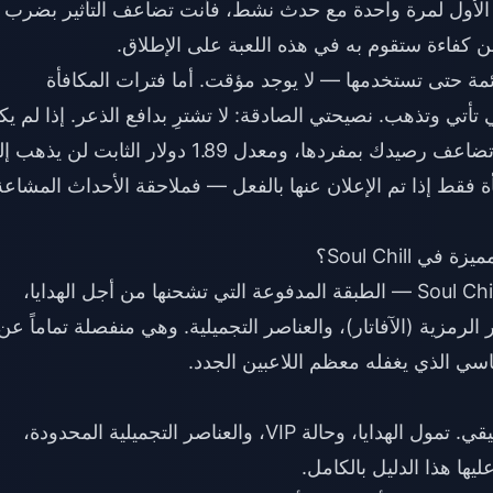
 الأول لمرة واحدة مع حدث نشط، فأنت تضاعف التأثير بضرب
ن كفاءة ستقوم به في هذه اللعبة على الإطلاق.
لشراء الأول دائمة حتى تستخدمها — لا يوجد مؤقت. أما فترات المكافأة
تي وتذهب. نصيحتي الصادقة: لا تشترِ بدافع الذعر. إذا لم يك
هناك حدث نشط، فلا تزال مكافأة الشراء الأول تضاعف رصيدك بمفردها، ومعدل 1.89 دولار الثابت لن 
ة فقط إذا تم الإعلان عنها بالفعل — فملاحقة الأحداث المشاعة
Soul Chill؟
في Soul Chill — الطبقة المدفوعة التي تشحنها من أجل الهدايا،
، والأحداث، والصور الرمزية (الآفاتار)، والعناصر التجميلية. وهي منفصلة تماماً عن
اسي الذي يغفله معظم اللاعبين الجدد.
تُشترى بمال حقيقي. تمول الهدايا، وحالة VIP، والعناصر التجميلية المحدودة،
ها هذا الدليل بالكامل.