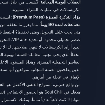
العملات اليومية المجانية:
تُكتسب من خلال تسجيل 
الكريستالات في عمليات الشراء المميزة.
مزايا التذكرة المميزة (Premium Pass):
ليست عملة
مضاعفات لمدة 90 يوماً
، مما يعزز ما تحققه من
متى يجب عليك التحويل ومتى تحتفظ؟ احتفظ ب
عنصر تجميلي
الذي أراه. الكريستالات لا تنتهي صلاحيتها، لذا لا
الخطأ الذي يجب تجنبه: معاملة العملة اليومية المج
الذين يطحنون العملة المجانية متوقعين أنها ستغ
الإنفاق في عجلة من أمرهم.
من واقع خبرتي، النموذج الذهني الأفضل هو:
الع
منها. إذا كنت لاعباً عادياً تماماً، يمكنك الاستمر