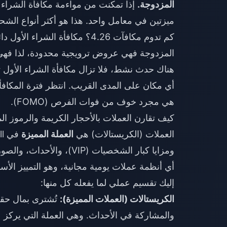
المزدوجة.
إذا تمكنت من مواءمة مكافأة الشراء
ميزتين في معامل واحد. هذا هو أكثر أنواع الشح
كم تدوم مكافآت 4.26؟ مكافأة ا
المزدوجة فهي عروض ترويجية محدودة، لذا فهي تأ
أي مكان على المدى القريب. انتظر فترة المكافأ
هي مجرد خوف من فوات الفرص (FOMO).
كيف تقارن العملات بالأحجار الكريمة والرموز المميزة في 
العملات (الكريستالات) هي
العملة المميزة
ومزايا كبار الشخصيات (VIP)
أي أنظمة عملات يومية مجانية، وهو التمييز الأس
إليك تقسيم عملي لما يفعله كل منها:
الكريستالات (العملات المميزة):
والمشاركة في الأحداث. وهي العملة التي يركز علي