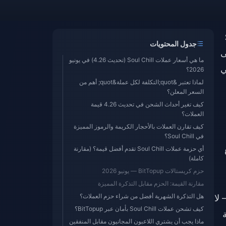
جدول المحتويات
الإضافة إلى
ما هي أسعار عملات Soul Chill (تحديث 4.26) في يونيو
هي
2026؟
لماذا تعتبر &quot;التكلفة لكل عملة&quot; أهم من
السعر المعلن؟
كيف تغير أحداث الشحن في تحديث 4.26 قيمة
العملات؟
كيف تقارن العملات بالأحجار الكريمة والرموز المميزة
في Soul Chill؟
أي حزمة عملات Soul Chill تقدم أفضل قيمة؟ (مقارنة
كاملة)
حزم كريستالات BitTopup — يونيو 2026
مقارنة القيمة: الحزم مقابل التذكرة المميزة
هل التذكرة الشهرية أفضل من شراء حزم العملات؟
1,0 كريستالة — لا
كيف تشحن عملات Soul Chill بأمان عبر BitTopup؟
ماذا يجب أن يشتري اللاعبون المجانيون مقابل المنفقين