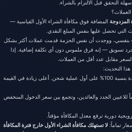
ة المزدوجة
المضافة فوق مكافأة الشراء الأول القياسية —
ات التي تحصل عليها بنفس المبلغ النقدي.
لقد تتبعت فترة المكافأة المزدوجة لتحديث 4.26 بنفسي، ووجدت أن نفس الحزمة قدمت عملات أكثر بشكل
رد تسويق — إنه فرق ملموس دون أي تكلفة إضافية. إذا
لسعر مقابل عدد أقل من العملات.
هذا التحديث:
— وهي مضاعفة لمرة واحدة بنسبة 100% على أول عملية شحن. أعلى زيادة في القيمة
لاعبين الجدد والعائدين، وتجمع بين سعر الدخول المنخفض
ية دورية ترفع معدل المكافأة مؤقتاً.
عار تماماً:
لا تستهلك مكافأة الشراء الأول خارج فترة المكافأة