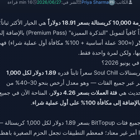
الكاتب:
Priya Sharma
نُشر في:
2026/06/27
16 min قراءة
ستالة بسعر 18.91 دولاراً
هي الخيار الأكثر ثباتاً؛
فهي تحقق عتبة توفير تبلغ ~28% وتمنحك رصيداً كافياً لتمويل "التذكرة المميزة" (Premium Pass) ب
(≈300 عملة أساسية + 100% مكافأة أول عملية شراء) ف
ها، ولكن لمرة واحدة فقط.
Sou سعراً ثابتاً قدره
1.89 دولار لكل 1,000
عبر منصة BitTopup، وهو سعر مستقر عبر جميع الفئات — وهو معدل أرخص بنحو 30–40% من
لتحديث هي
فئة العملات بسعر 4.26 دولار
، المتاحة الآن في جميع
.
بعد أبريل 2026، أصبحت جميع فئات BitTopup بسعر 1.89 دولار لكل 00
مر غير معتاد؛ فمعظم التطبيقات تجعل الحزم الصغيرة باهظة