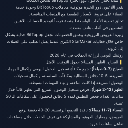
لماذا يختار اللاعبون ذوو الخبرة BitTopup لشحن العملات
يقدر اللاعبون ذوو الخبرة موثوقية معاملات BitTopup وجودة خدمة
العملاء على فروق الأسعار الطفيفة مع المنصات المنافسة.
تخلق تغطية الألعاب الواسعة للمنصة فرصاً لتوحيد الحسابات للاعبين
النشطين في ألعاب هاتف متعددة.
وتيرة العروض الترويجية وعمق الخصومات تجعل BitTopup جذابة بشكل
خاص خلال فعاليات StarMaker الكبرى عندما يصل الطلب على العملات
إلى ذروته.
روتينك اليومي لزراعة العملات في عام 2026
الصباح، الظهر، المساء: جدول التوقيت الأمثل
الصباح (7-9 صباحاً):
جمع مكافأة تسجيل الدخول اليومي وإكمال المهمات
السريعة. 5-10 دقائق للمطالبة بمكافآت السلسلة، وإكمال تسجيلات
الوصول السريعة إذا كانت متاحة، وإنهاء المهمات البسيطة.
الظهر (12-2 ظهراً):
فرص تسجيل الوصول السريع التي تظهر غالباً خلال
ساعات الغداء. فحص التطبيق لمدة 5 دقائق للحصول على مكافآت الـ 50
عملة.
المساء (7-11 مساءً):
نافذة التجميع الرئيسية. 20-40 دقيقة لرفع
العروض، ومعارك الدويتو، والمشاركة في غرف الحفلات خلال مضاعفات
تفاعل ساعات الذروة.