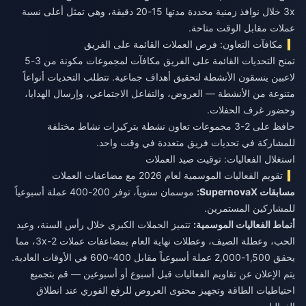
3x خلال نوافذ زمنية محددة مدتها 15-20 دقيقة، وهي تمثل أعلى نسبة
عملات مقابل الوقت متاحة.
مكافآت التعاون: فرص العملات القائمة على الفريق
تمنح التحديات القائمة على الفريق مكافآت لمجموعات مكونة من 3-5
لاعبين ينسقون الأنشطة لتحقيق أهداف جماعية. تتطلب التحديات أنواعاً
متنوعة من الأنشطة — العروض، والتفاعل الاجتماعي، وإرسال الهدايا،
وحضور غرف الحفلات.
حافظ على 2-3 مجموعات تعاون نشطة بتركيزات نشاط مختلفة
للمشاركة في تحديات فريق متعددة في وقت واحد.
استغلال الفعاليات: توقيت صيد العملات
تقويم الفعاليات الموسمية لعام 2026 مع مضاعفات العملات
مسابقات SupernovaX:
موسمان سنوياً، توفر 200-400 عملة أسبوعياً
للمشاركين المستمرين.
أنماط الفعاليات الموسمية:
تتميز الحملات الكبرى خلال رأس السنة، وعيد
الحب، وعطلة الصيف، وعطلات نهاية العام بمضاعفات عملات 2-3x، مما
يحقق 1,500-2,000 عملة أسبوعياً مقابل 400-600 في الأوقات العادية.
يتم الإعلان عن تقاويم الفعاليات قبل أسبوع أو أسبوعين — قم بتجميع
احتياطيات الطاقة وتجهيز محتوى العروض للرفع الفوري عند انطلاق