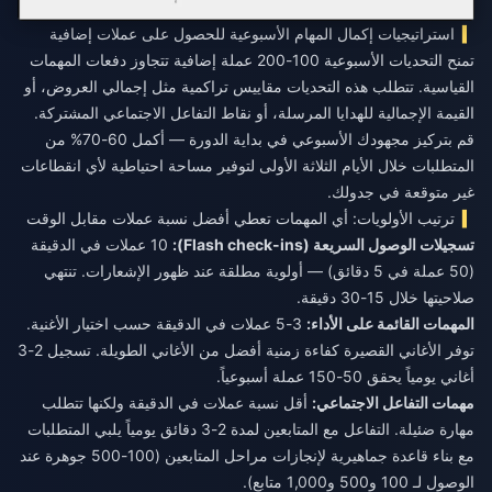
استراتيجيات إكمال المهام الأسبوعية للحصول على عملات إضافية
تمنح التحديات الأسبوعية 100-200 عملة إضافية تتجاوز دفعات المهمات
القياسية. تتطلب هذه التحديات مقاييس تراكمية مثل إجمالي العروض، أو
القيمة الإجمالية للهدايا المرسلة، أو نقاط التفاعل الاجتماعي المشتركة.
قم بتركيز مجهودك الأسبوعي في بداية الدورة — أكمل 60-70% من
المتطلبات خلال الأيام الثلاثة الأولى لتوفير مساحة احتياطية لأي انقطاعات
غير متوقعة في جدولك.
ترتيب الأولويات: أي المهمات تعطي أفضل نسبة عملات مقابل الوقت
تسجيلات الوصول السريعة (Flash check-ins):
10 عملات في الدقيقة
(50 عملة في 5 دقائق) — أولوية مطلقة عند ظهور الإشعارات. تنتهي
صلاحيتها خلال 15-30 دقيقة.
المهمات القائمة على الأداء:
3-5 عملات في الدقيقة حسب اختيار الأغنية.
توفر الأغاني القصيرة كفاءة زمنية أفضل من الأغاني الطويلة. تسجيل 2-3
أغاني يومياً يحقق 50-150 عملة أسبوعياً.
مهمات التفاعل الاجتماعي:
أقل نسبة عملات في الدقيقة ولكنها تتطلب
مهارة ضئيلة. التفاعل مع المتابعين لمدة 2-3 دقائق يومياً يلبي المتطلبات
مع بناء قاعدة جماهيرية لإنجازات مراحل المتابعين (100-500 جوهرة عند
الوصول لـ 100 و500 و1,000 متابع).