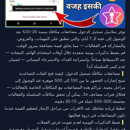
توفر سلاسل تسجيل الدخول مضاعفات مكافأة بنسبة 20-30% بعد
الوصول إلى عتبة الـ 7 أيام، والتي تنطبق على المهمات، والعروض،
والمشاركة في الفعاليات — مما يخلق قيمة مضاعفة بمرور الوقت.
قم بضبط تذكيرات يومية متعددة خلال أوقات استخدام الهاتف المعتادة —
عند الاستيقاظ صباحاً، واستراحة الغداء، والاسترخاء المسائي — لضمان
عدم كسر السلسلة أبداً.
مضاعفات مكافأة تسجيل الدخول: كيفية فتح الفئات التصاعدية
تمنح إنجازات الحضور ما بين 100 إلى 500 جوهرة عند الوصول إلى
مراحل معينة. تتراكم هذه المضاعفات مع المكافآت الخاصة بالفعاليات —
فخلال فترات مضاعف 3x، يمكن أن تحقق مكافآت السلسلة والفعاليات
مجتمعة 300-500 عملة في 15-20 دقيقة.
خطط لزيادة نشاطك عند الاقتراب من مراحل الإنجاز لتعظيم القيمة عندما
تكون المضاعفات في ذروة فعاليتها.
ضبط التذكيرات اليومية لعدم تفويت فرص العملات
قم بتفعيل إشعارات التطبيق خصيصاً لتنبيهات تسجيل الوصول مع تصفية