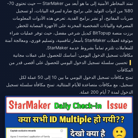
تمتد المخاطر الأمنية إلى ما هو أبعد من StarMaker — حيث تحتوي 70-
80% من أدوات التوليد على برامج ضارة لسرقة البيانات، أو تسجيل
ضربات المفاتيح، أو نشر برامج الفدية. تعرض هذه الأدوات المعلومات
المصرفية والبيانات الشخصية المخزنة على الأجهزة المصابة للخطر.
برزت منصة BitTopup كبديل شرعي مفضل، حيث توفر عمليات شراء
موثوقة لعملات StarMaker بأسعار تنافسية، وتسليم فوري، ومعالجة آمنة
للمعاملات تلتزم تماماً بشروط خدمة StarMaker.
مكافآت تسجيل الدخول اليومي: أساسك للحصول على عملات مجانية
تحسين سلسلة تسجيل الدخول اليومي للحصول على أقصى قدر من
المكافآت
تمنح مكافآت تسجيل الدخول اليومي ما بين 10 إلى 50 عملة لكل
تسجيل، مع مكافآت متصاعدة للأيام المتتالية. تمنح مكافأة سلسلة تسجيل
الدخول لمدة 7 أيام 200 عملة.