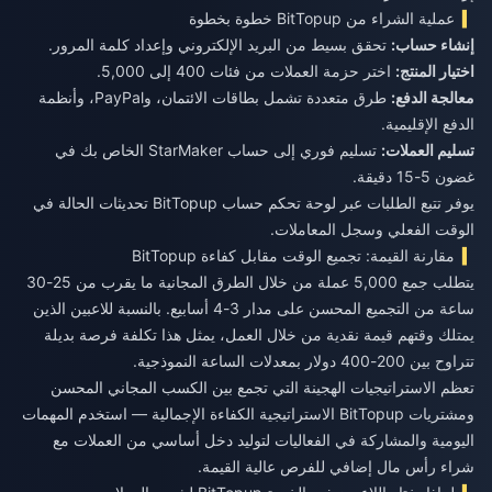
عملية الشراء من BitTopup خطوة بخطوة
إنشاء حساب:
تحقق بسيط من البريد الإلكتروني وإعداد كلمة المرور.
اختيار المنتج:
اختر حزمة العملات من فئات 400 إلى 5,000.
معالجة الدفع:
طرق متعددة تشمل بطاقات الائتمان، وPayPal، وأنظمة
الدفع الإقليمية.
تسليم العملات:
تسليم فوري إلى حساب StarMaker الخاص بك في
غضون 5-15 دقيقة.
يوفر تتبع الطلبات عبر لوحة تحكم حساب BitTopup تحديثات الحالة في
الوقت الفعلي وسجل المعاملات.
مقارنة القيمة: تجميع الوقت مقابل كفاءة BitTopup
يتطلب جمع 5,000 عملة من خلال الطرق المجانية ما يقرب من 25-30
ساعة من التجميع المحسن على مدار 3-4 أسابيع. بالنسبة للاعبين الذين
يمتلك وقتهم قيمة نقدية من خلال العمل، يمثل هذا تكلفة فرصة بديلة
تتراوح بين 200-400 دولار بمعدلات الساعة النموذجية.
تعظم الاستراتيجيات الهجينة التي تجمع بين الكسب المجاني المحسن
ومشتريات BitTopup الاستراتيجية الكفاءة الإجمالية — استخدم المهمات
اليومية والمشاركة في الفعاليات لتوليد دخل أساسي من العملات مع
شراء رأس مال إضافي للفرص عالية القيمة.