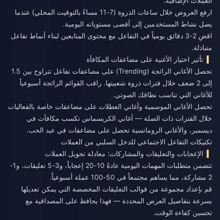
العملات الإضافية.
ارفع العروض خلال ساعات الذروة (7-11 مساءً بالتوقيت المحلي) عندما
يصل نشاط المستخدمين إلى أقصى مستوياته اليومية.
اقضِ 2-3 دقائق يومياً في التفاعل مع محتوى المتابعين لبناء أنماط تفاعل
متبادلة.
تأثير اختيار الأغنية على مضاعفات المكافأة
تحصل الأغاني الرائجة (Trending) على مضاعفات تفاعل تتراوح بين 1.5
إلى 2 ضعف خلال فترات ذروة شعبيتها. راقب القوائم الرائجة أسبوعياً
للأغاني التي تناسب نطاقك الصوتي.
تحصل الأغاني الموسمية وأغاني العطلات على مضاعفات خاصة بالفعاليات
خلال الفترات ذات الصلة — أغاني الكريسماس تكسب مكافآت في
ديسمبر، والأغاني الرومانسية تحصل على مضاعفات في عيد الحب.
تكتيكات التفاعل الاجتماعي للدخل السلبي من العملات
الإعجابات والتعليقات والمشاركات: معادلة تحويل العملات
تتضمن متطلبات المهمات اليومية عادةً 10-20 إعجاباً، و3-5 تعليقات، و1-
2 مشاركة، مما يساهم مجتمعاً في 50-100 عملة أسبوعياً.
قم بإعداد مجموعة من قوالب التعليقات المخصصة التي يمكن تعديلها
بسرعة بتفاصيل العرض المحددة — فهذا يحافظ على المصداقية مع
تحسين كفاءة الوقت.