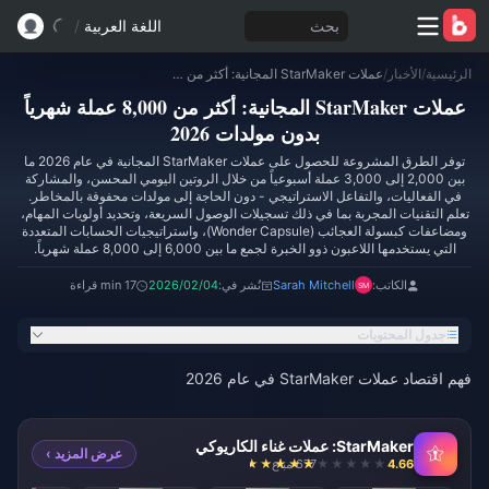
بحث
اللغة العربية
/
الرئيسية
/
الأخبار
/
عملات StarMaker المجانية: أكثر من 8,000 عملة شهرياً بدون مولدات 2026
عملات StarMaker المجانية: أكثر من 8,000 عملة شهرياً
بدون مولدات 2026
توفر الطرق المشروعة للحصول على عملات StarMaker المجانية في عام 2026 ما
بين 2,000 إلى 3,000 عملة أسبوعياً من خلال الروتين اليومي المحسن، والمشاركة
في الفعاليات، والتفاعل الاستراتيجي - دون الحاجة إلى مولدات محفوفة بالمخاطر.
تعلم التقنيات المجربة بما في ذلك تسجيلات الوصول السريعة، وتحديد أولويات المهام،
ومضاعفات كبسولة العجائب (Wonder Capsule)، واستراتيجيات الحسابات المتعددة
التي يستخدمها اللاعبون ذوو الخبرة لجمع ما بين 6,000 إلى 8,000 عملة شهرياً.
الكاتب:
Sarah Mitchell
نُشر في:
2026/02/04
17 min قراءة
جدول المحتويات
فهم اقتصاد عملات StarMaker في عام 2026
StarMaker: عملات غناء الكاريوكي
عرض المزيد ›
4.66
677 مباع