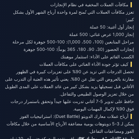
مكافآت العملات المخفية في نظام الإنجازات
تعزز مكافآت العملات التي تُمنح لمرة واحدة أرباح الشهر الأول بشكل
كبير:
إنجاز أول أغنية: 50 عملة
إنجاز 1,000 عرض غنائي: 500 عملة
مراحل المتابعين (100، 500، 1,000): 100-500 جوهرة لكل مرحلة
إنجازات الحضور (30، 90، 180، 365 يوماً): 100-500 جوهرة
الكسب القائم على الأداء: استثمار موهبتك
كيف تؤثر جودة الأداء الغنائي على مكافآت العملات
تحصل الدرجات التي تزيد عن 90% على تعزيزات كبيرة في الظهور
مقارنة بالعروض التي تقل عن 80%. يعني تأثير هذه العتبة أن التدرب على
الأغاني قبل تسجيلها يزيد بشكل كبير من عائد العملات على المدى الطويل
من خلال تعزيز الوصول الطبيعي والتفاعل.
حافظ على تدوير 5-7 أغاني تدربت عليها جيداً وتحقق باستمرار درجات
فوق 90% لإكمال المهمات اليومية.
أرباح عملات معارك الدويتو (Duet Battle): استراتيجيات الفوز
يمكن لـ 3-5 دويتوهات يومية مضاعفة الأرباح الأساسية من خلال مكافآت
الفوز ومضاعفات التفاعل.
طريقة "القناص" في معارك PK:
راقب تقدم المعركة حتى آخر 10 ثوانٍ،