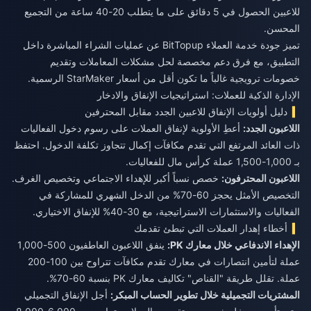
للاعبين الحصول في 5 دقائق على ما يتطلب 20-40 ساعة من التجميع
المحسن.
تميز جودة خدمة العملاء BitTopup عن عمليات الشراء المباشرة داخل
التطبيق، مع فرق دعم مخصصة لحل مشكلات المعاملات وتقديم
خصومات ترويجية غالباً ما تكون أقل من أسعار StarMaker الرسمية.
الإدارة الذكية للعملات: استراتيجيات الإنفاق والادخار
دليل أولويات الإنفاق للاعبين الجدد مقابل المحترفين
اللاعبون الجدد:
أعطِ الأولوية لإنفاق العملات على رسوم دخول الفعاليات
ذات العائد المرتفع التي تقدم مكافآت إكمال تتجاوز تكلفة الدخول. احتفظ
بـ 1,000-1,500 عملة كرأس مال للفعاليات.
اللاعبون المحترفون:
خصص نسباً أكبر للإهداء الاجتماعي وتخصيص الغرف.
التخصيص الأمثل يحجز 60-70% من الدخل الشهري للمشاركة في
الفعاليات والاستثمارات الاستراتيجية، مع 30-40% للإنفاق الاختياري.
أخطاء إهدار العملات التي تبطئ تقدمك
الإهداء الاندفاعي خلال معارك PK:
ينفق اللاعبون العاطفيون 500-1,000
عملة لتأمين انتصارات في معارك تقدم مكافآت تتراوح بين 100-200
عملة. تقلل طريقة "القناص" تكاليف معارك PK بنسبة 60-70%.
المشتريات التجميلية خلال تطوير الحساب المبكر:
أجل الإنفاق التجميلي