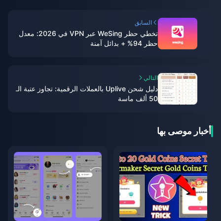
السابق
تخطي حظر WeSing عبر VPN في 2026: معدل
حظر 94% + بدائل آمنة
التالي
دليل شحن Uplive بالعملات الرقمية: تجاوز عتبة الـ
50 ألف ماسة
أخبار موصى بها