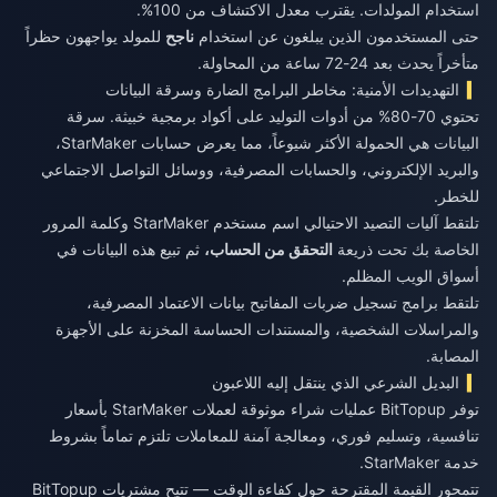
استخدام المولدات. يقترب معدل الاكتشاف من 100%.
حتى المستخدمون الذين يبلغون عن استخدام
ناجح
للمولد يواجهون حظراً
متأخراً يحدث بعد 24-72 ساعة من المحاولة.
التهديدات الأمنية: مخاطر البرامج الضارة وسرقة البيانات
تحتوي 70-80% من أدوات التوليد على أكواد برمجية خبيثة. سرقة
البيانات هي الحمولة الأكثر شيوعاً، مما يعرض حسابات StarMaker،
والبريد الإلكتروني، والحسابات المصرفية، ووسائل التواصل الاجتماعي
للخطر.
تلتقط آليات التصيد الاحتيالي اسم مستخدم StarMaker وكلمة المرور
الخاصة بك تحت ذريعة
التحقق من الحساب،
ثم تبيع هذه البيانات في
أسواق الويب المظلم.
تلتقط برامج تسجيل ضربات المفاتيح بيانات الاعتماد المصرفية،
والمراسلات الشخصية، والمستندات الحساسة المخزنة على الأجهزة
المصابة.
البديل الشرعي الذي ينتقل إليه اللاعبون
توفر BitTopup عمليات شراء موثوقة لعملات StarMaker بأسعار
تنافسية، وتسليم فوري، ومعالجة آمنة للمعاملات تلتزم تماماً بشروط
خدمة StarMaker.
تتمحور القيمة المقترحة حول كفاءة الوقت — تتيح مشتريات BitTopup