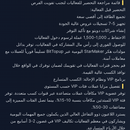
قائمة مراجعة التحضير للفعاليات لتجنب تفويت الفرص
التحضير قبل الفعالية:
تجميع الطاقة إلى أقصى سعة
تجهيز 5-7 تسجيلات عروض عالية الجودة
إنشاء شراكات دويتو مع تأكيد التوفر
الاحتفاظ بـ 1,000-1,500 عملة لرسوم دخول الفعاليات
للوصول الفوري إلى رأس مال المشاركة في الفعاليات، توفر بدائل
مولدات هكر StarMaker اليومية
عبر BitTopup تسليماً فورياً للعملات مع
معاملات آمنة.
قم بحجز فترات الفعاليات في تقويمك لضمان توفرك في الواقع خلال
نوافذ الكسب عالية القيمة.
برنامج VIP ونظام الإحالة: الكسب المتسارع
تفصيل مزايا عملات فئات VIP حسب المستوى
توفر عضوية VIP مكافآت عملات متصاعدة عبر قنوات كسب متعددة. توفر
فئة VIP للمبتدئين مكافآت بنسبة 10-15%، بينما تصل الفئات المميزة إلى
مضاعفات 30-50%.
يسترد اللاعبون ذوو التفاعل العالي الذين يكملون جميع المهمات اليومية
ويشاركون في معظم الفعاليات تكاليف VIP في غضون 2-3 أسابيع من
خلال الأرباح المتسارعة.