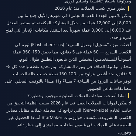
وموثوقة بأسعار تنافسية وتسليم فوري.
تطور طرق كسب العملات منذ عام 2026
يمكن للاعبين الجدد (اللعب المجاني) في شهرهم الأول جمع ما بين
8,000 إلى 12,000 عملة من خلال المشاركة المكثفة، ثم يستقر المعدل
عند 6,000 إلى 8,000 عملة شهرياً بعد استنفاد مكافآت الإنجاز التي تُمنح
لمرة واحدة.
أحدثت ميزة "تسجيل الوصول السريع" (Flash check-ins) ثورة في
الكسب السريع — 50 عملة في 5 دقائق، مما يحقق 150-350 عملة
أسبوعياً للمستخدمين النشطين الذين يتابعون التطبيق طوال اليوم.
تتحكم ميكانيكا الطاقة في وتيرة المشاركة: يتم تجديد نقطة واحدة كل 5-
6 دقائق، بحد أقصى يتراوح بين 100-150 نقطة حسب حالة الحساب.
توفر ساعات الذروة بين الساعة 7 مساءً و11 مساءً بالتوقيت المحلي أعلى
مضاعفات تفاعل الجمهور.
لماذا أصبحت مولدات العملات التقليدية مهجورة وخطيرة؟
لا يمكن لمولدات العملات العمل في عام 2026 بسبب أنظمة التحقق من
جانب الخادم (Server-side) التي تراجع كل معاملة عملات مقابل مصادر
الكسب المشروعة. تكتشف خوارزميات StarMaker أنماط الحصول غير
الطبيعية على العملات في غضون ساعات، مما يؤدي إلى حظر دائم
وفوري.