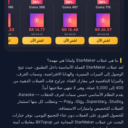
-39%
-39%
-39%
-39%
47746 Coins
398 Coins
497 Coins
715 Coins
1773.33
SR 14.77
SR 18.46
SR 26.57
 2896.44
SR 24.14
SR 30.15
SR 43.38
اشترِ الآن
اشترِ الآن
اشترِ الآن
اشترِ ال
ما هي عملات StarMaker ولماذا هي مهمة؟
تُعد عملات StarMaker العملة الأساسية داخل التطبيق، حيث تتيح
الوصول إلى الميزات المميزة، والهدايا الافتراضية، وسمات الغرف،
والمزايا التنافسية في معارك الغناء. تتراوح فئات العملات الذهبية من
400 إلى 5,000 عملة، وهي لا تنتهي صلاحيتها أبداً.
يقدم النظام الأساسي خمس سمات لغرف الحفلات — Karaoke،
وStudio، وSuperstar، وGig، وPop — وتتطلب كل منها استثمار
العملات للتخصيص وامتيازات الاستضافة.
للحصول الفوري على العملات دون عناء التجميع اليومي، توفر خيارات
البحث عن عملات StarMaker المجانية
عبر BitTopup معاملات آمنة