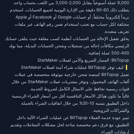
9,000 عملة أسبوعياً مقابل 2,000-3,000 من اللعب بحساب واحد.
يتطلب ذلك 60-90 دقيقة من الإدارة اليومية لجميع الحسابات. استخدم
بريداً إلكترونياً مختلفاً، أو حسابات Google أو Facebook أو Apple
مختلفة لكل حساب مع تجنب استخدام نفس رقم الهاتف عبر ملفات
تعريف متعددة.
يخلق تفعيل الإحالة بين الحسابات أنظمة كسب مغلقة حيث يتلقى حسابك
الرئيسي مكافآت إحالة من تسجيلات وشحن الحسابات البديلة، مما يولد
400-500 عملة إضافية.
BitTopup: المسار السريع والآمن لعملات StarMaker
كيف توفر BitTopup عمليات شراء آمنة لعملات StarMaker
تعمل BitTopup كمنصة شحن خارجية موثوقة متخصصة في عملات
ألعاب الهاتف المحمول، وتوفر مشتريات عملات StarMaker من خلال
قنوات رسمية تحافظ على الامتثال الكامل لشروط الخدمة.
غالباً ما تكون هياكل الأسعار التنافسية أقل من أسعار الشراء الرسمية
داخل التطبيق بنسبة 10-20% من خلال اتفاقيات الشراء بالجملة
والشراكات الترويجية.
تميز جودة خدمة العملاء BitTopup عن عمليات الشراء الآلية داخل
التطبيق، مع فرق دعم مخصصة متاحة لحل مشكلات المعاملات وتقديم
إرشادات الشراء.