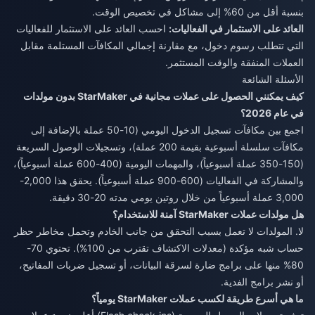
بنسبة أقل من 60% إلى مشاكل في تخصيص الوقت.
العائد على الاستثمار في الفعاليات:
احسب العائد على الاستثمار للفعاليات
التي تتطلب رسوم دخول، مع مقارنة إجمالي المكافآت المستلمة مقابل
العملات المنفقة والوقت المستثمر.
الأسئلة الشائعة
كيف يمكنني الحصول على عملات مجانية في StarMaker بدون مولدات
في عام 2026؟
اجمع بين مكافآت تسجيل الدخول اليومي (10-50 عملة بالإضافة إلى
مكافآت سلسلة أسبوعية بقيمة 200 عملة)، وتسجيلات الوصول السريعة
(150-350 عملة أسبوعياً)، والمهمات اليومية (400-600 عملة أسبوعياً)،
والمشاركة في الفعاليات (600-900 عملة أسبوعياً). يحقق هذا 2,000-
3,000 عملة أسبوعياً من خلال روتين يومي مدته 20-30 دقيقة.
هل مولدات عملات StarMaker آمنة للاستخدام؟
لا. المولدات لا تعمل بسبب التحقق من جانب الخادم وتحمل مخاطر حظر
حساب شبه مؤكدة (معدلات الاكتشاف تقترب من 100%). تحتوي 70-
80% منها على برامج ضارة لسرقة البيانات، أو تسجيل ضربات المفاتيح،
أو نشر برامج الفدية.
ما هي أسرع طريقة لكسب عملات StarMaker يومياً؟