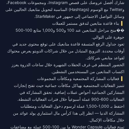
شارك أفضل عروضك على قصص Instagram، ومجموعات Facebook،
وTwitter مع الوسوم (Hashtags) المناسبة لتحويل متابعيك الحاليين على
وسائل التواصل الاجتماعي إلى جمهور في StarMaker.
بناء قاعدة متابعين لتدفق مستمر للعملات
��منح مراحل المتابعين عند 100 و500 و1,000 متابع 100-500
جوهرة على التوالي.
تعود جداول الرفع المتسقة قاعدة متابعيك على توقع محتوى جديد في
أوقات محددة. الترويج المتبادل من خلال شراكات الدويتو يعرض محتواك
لقواعد متابعي شركائك.
الحضور المنتظم في غرف الحفلات الشهيرة خلال ساعات الذروة يعزز
اكتساب المتابعين من المستخدمين النشطين.
فعاليات المشاركة المجتمعية ومكافآت المجموعات
تتميز الفعاليات المجتمعية بهياكل مكافآت جماعية حيث تفتح إنجازات
المشاركين الجماعية أحواض عملات إضافية. تحقق المشاركة في
الفعاليات 600-900 عملة أسبوعياً خلال فترات الفعاليات النشطة.
احتفظ بـ 1,000-1,500 عملة لرسوم دخول الفعاليات ومتطلبات
المشاركة الدنيا — انظر إلى هذا كرأس مال استثماري يولد عوائد من
خلال مكافآت الإكمال.
تمنح فعاليات Wonder Capsule ما بين 100-500 عملة مع مضاعفات