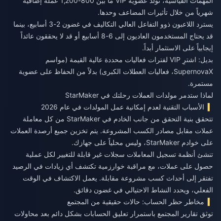
المهمات القياسية، تولد عضوية VIP ما بين 800-1,200 عملة إضافية
شهرياً من خلال تأثيرات المضاعف وحدها.
يسترد اللاعبون ذوو التفاعل العالي التكاليف في غضون 2-3 أسابيع، بينما
قد يحتاج المستخدمون العاديون إلى 6-8 أسابيع أو قد لا يحققون عائداً
إيجابياً على الاستثمار أبداً.
بديل: اشترِ VIP لفترات فعاليات محددة عالية القيمة (مواسم
SupernovaX، فعاليات العطلات الكبرى) بدلاً من الحفاظ على عضوية
مستمرة.
لماذا ستدمر مولدات العملات رحلتك في StarMaker
الأسباب التقنية لعدم إمكانية عمل المولدات في عام 2026
تتحقق بنية التحقق من جانب الخادم في StarMaker من كل معاملة
عملات مقابل مصادر الكسب المشروعة. يتم تخزين جميع أرصدة العملات
على خوادم StarMaker، وليس محلياً على جهازك.
تنشئ أنظمة تسجيل المعاملات سجلات غير قابلة للتغيير لكل عملية
حصول على عملات، مع مراقبة خوارزمية تكتشف أي زيادات في الرصيد
تفتقر إلى أحداث كسب مشروعة مقابلة. يعمل الاكتشاف في الوقت
الفعلي، ويحدد النشاط الاحتيالي في غضون دقائق.
مخاطر حظر الحساب: حالات حقيقية من المجتمع
توثق تقارير المجتمع باستمرار تعليق الحسابات بشكل دائم بعد محاولات