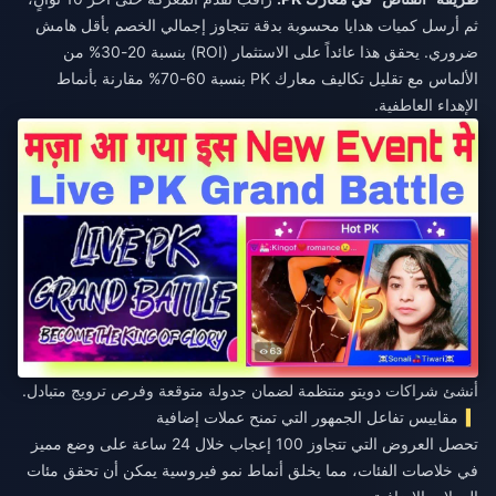
ثم أرسل كميات هدايا محسوبة بدقة تتجاوز إجمالي الخصم بأقل هامش
ضروري. يحقق هذا عائداً على الاستثمار (ROI) بنسبة 20-30% من
الألماس مع تقليل تكاليف معارك PK بنسبة 60-70% مقارنة بأنماط
الإهداء العاطفية.
أنشئ شراكات دويتو منتظمة لضمان جدولة متوقعة وفرص ترويج متبادل.
مقاييس تفاعل الجمهور التي تمنح عملات إضافية
تحصل العروض التي تتجاوز 100 إعجاب خلال 24 ساعة على وضع مميز
في خلاصات الفئات، مما يخلق أنماط نمو فيروسية يمكن أن تحقق مئات