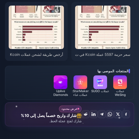
ء؟ (يونيو 2026)
رخص فعلاً من القنوات الرسمية؟
سعر حزمة 5597 عملة Kcoin في ت
أرخص طريقة لشحن عملات Kcoin
طبيق WeSing بعد زيادة بنسبة 5.
في تطبيق WeSing بعد زيادة الأسعا
5%: تحليل الإصدار v8.2 الفعلي (20
ر بنسبة 5.5% في عام 2026: الحس
26)
ابات الفعلية، القنوات المُختبرة، وال
المنتجات الموصى بها
خلاصة
عملات
عملات SUGO
StarMaker:
Uplive
WeSing
عملات غناء
Diamonds
Kcoin
الكاريوكي
عرض محدود
شارك واربح خصماً يصل إلى 10%
شارك لفتح عجلة الحظ.