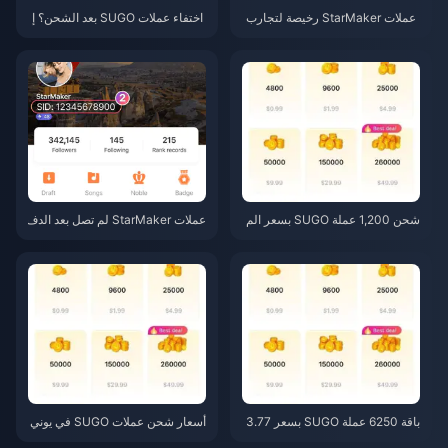
عملات StarMaker رخيصة لتجارب
اختفاء عملات SUGO بعد الشحن؟ إ
أداء SupernovaX 2026 (خصم 12
ليك الحل وتجنب الحظر في 2026
-23%)
شحن 1,200 عملة SUGO بسعر الم
عملات StarMaker لم تصل بعد الدف
وزع 0.75 دولار (مراجعة الأسعار لش
ع؟ دليل الإصلاح والاسترداد لشهر يو
هر يونيو 2026)
نيو 2026
باقة 6250 عملة SUGO بسعر 3.77
أسعار شحن عملات SUGO في يوني
دولار للموزعين: هل تستحق الشرا
و 2026: هل الموزعون المعتمدون أ