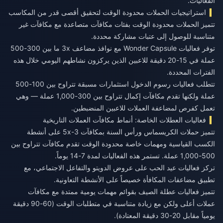
الفعاليات.
استراتيجيات الحملات محدودة الوقت لتحقيق أقصى قدر من المكاسب
تتميز الحملات محدودة الوقت بفئات مكافآت متصاعدة مع مكافآت غير
متناسبة للوصول إلى عتبات مشاركة محددة.
توفر فعاليات Wonder Capsule مع نوافذ مضاعف 3x ما بين 300-500
عملة في 15-20 دقيقة للاعبين الذين يركزون نشاطهم اليومي خلال هذه
الفترات المحددة.
تتطلب فعاليات رسوم الدخول استثمارات مسبقة تتراوح بين 100-500
عملة ولكنها تقدم مكافآت إكمال تتراوح بين 300-1,000 عملة — وهي
تعمل كفرص لمضاعفة العملات للاعبين المنضبطين.
فعاليات العطلات الخاصة: أنماط مكافآت العملات التاريخية
تتميز حملات الكريسماس ورأس السنة بمكافآت 3-5x على أنشطة
الكسب القياسية ومهمات خاصة محدودة الوقت تقدم مكافآت تتراوح بين
500-1,000 عملة. تستمر هذه الفعاليات لمدة 7-14 يوماً.
تركز فعاليات عيد الحب على عروض الدويتو والتفاعل الاجتماعي، مع
تطبيق مضاعفات المكافأة خصيصاً على الأنشطة التعاونية.
تتميز فعاليات عطلة الصيف بقوائم مهمات يومية ممتدة مع مكافآت
عملات أعلى ولكن مع زيادة متناسبة في متطلبات الوقت (60-90 دقيقة
يومياً مقابل 20-30 دقيقة المعتادة).