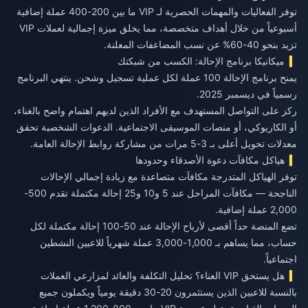
توفر الفعاليات والمهمات الحصرية لـ VIP ما بين 200-400 عملة إضافية
أسبوعياً من خلال أهداف متخصصة، مما يخلق ميزة إجمالية لعملات VIP
تزيد بنحو 40-60% عن نسب المضاعفات المعلنة.
ميكانيكا برنامج الإحالة: الكسب من شبكتك
يمنح برنامج الإحالة 100 عملة لكل عملية تسجيل وشحن. ينتهي البرنامج
رسمياً في ديسمبر 2025.
ركز على التواصل المستهدف مع الأفراد الذين لديهم اهتمام واضح بالغناء،
أو الكاريوكي، أو منصات الموسيقى الاجتماعية. الدعوات الشخصية تحقق
معدلات تحويل أعلى بـ 3-5 مرات من مشاركة روابط الإحالة العامة.
هياكل مكافآت دعوة الأصدقاء وحدودها
توفر الهياكل المتدرجة مكافآت متصاعدة مع زيادة إجمالي الإحالات
الناجحة — مكافآت المراحل عند 5 و10 و25 إحالة مكتملة تقدم 500-
2,000 عملة إضافية.
تضع المنصة حداً أقصى لأرباح الإحالة عند 50-100 إحالة مكتملة لكل
حساب، مما يساهم بـ 1,000-3,000 عملة شهرياً للاعبين النشطين
اجتماعياً.
هل يستحق VIP العناء؟ تحليل التكلفة والعائد لمزارعي العملات
بالنسبة للاعبين الذين يستثمرون 20-30 دقيقة يومياً ويكملون جميع