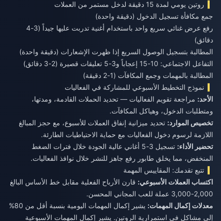
روتين يومي لمدة 15 دقيقة لدخل مستمر من العملات
جمع مكافأة تسجيل الدخول (دقيقة واحدة)
رفع عرض غنائي سريع واحد باستخدام أغنية تدربت عليها جيداً (3-4
دقائق)
المطالبة بتسجيل الوصول السريع إذا ظهرت الإشعارات (دقيقة واحدة)
التفاعل الاجتماعي: 10-15 إعجاباً و3-5 تعليقات قصيرة (2-3 دقائق)
المطالبة بالمهمات وجمع المكافآت (1-2 دقيقة)
نموذج التخطيط الأسبوعي للمشاركة في الفعاليات
الأحد:
مراجعة تقويم الفعاليات — تحديد الحملات القادمة، ومدتها،
ومتطلبات الدخول، وهياكل المكافآت.
تخصيص الموارد:
تحديد ميزانية إنفاق العملات للأسبوع، مع حجز المبالغ
اللازمة لرسوم دخول الفعاليات مع حماية الاحتياطيات الطارئة.
تحضير الأداء:
تسجيل 3-5 أغاني عالية الجودة خلال فترات الضغط
المنخفض، مما يخلق طابور رفع جاهز للنشر خلال نوافذ الفعاليات.
تتبع تقدمك: المقاييس المهمة
اكتساب العملات الأسبوعي:
قارن الأرباح الفعلية مقابل خط الأساس البالغ
2,000-3,000 عملة للعب المجاني المحسن.
معدلات إكمال المهمات:
يشير إكمال المهمات اليومية بنسبة أقل من 80%
إلى مشاكل في استمرارية الروتين. يشير إكمال المهمات الأسبوعية