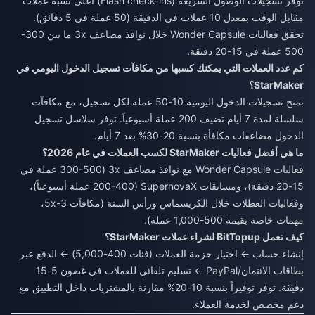
توفر تسجيلات الوصول السريعة (Flash check-ins) أعلى نسبة عملات
مقابل الوقت بمعدل 10 عملات في الدقيقة (50 عملة في 5 دقائق).
تحقق فعاليات Wonder Capsule خلال نوافذ مضاعف 3x ما بين 300-
500 عملة في 15-20 دقيقة.
كم عدد العملات التي يمكنك كسبها من مكافآت تسجيل الدخول اليومي في
StarMaker؟
تمنح تسجيلات الدخول اليومية 10-50 عملة لكل تسجيل، مع مكافآت
سلسلة لمدة 7 أيام تضيف 200 عملة أسبوعياً. توفر سلاسل تسجيل
الدخول مضاعفات مكافأة بنسبة 20-30% بعد 7 أيام.
ما هي أفضل فعاليات StarMaker لكسب العملات في عام 2026؟
فعاليات Wonder Capsule مع نوافذ مضاعف 3x (300-500 عملة في
15-20 دقيقة)، ومسابقات SupernovaX (200-400 عملة أسبوعياً)،
وفعاليات العطلات خلال الكريسماس ورأس السنة (مكافآت 3-5x،
مهمات خاصة بقيمة 500-1,000 عملة).
كيف تعمل BitTopup لشراء عملات StarMaker؟
إنشاء حساب ← اختيار حزمة العملات (فئات 400-5,000) ← الدفع عبر
بطاقات الائتمان/PayPal ← تسليم تلقائي للعملات في غضون 5-15
دقيقة. توفر توفيراً بنسبة 10-20% مقارنة بالمشتريات داخل التطبيق مع
دعم مخصص لخدمة العملاء.