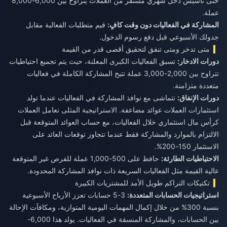
حتى تأسيس دخل شهري مستقر من العملات يتراوح بين 6,000-8,000
عملة.
المشاركة في الفعاليات دون وقت كافٍ:
قيم متطلبات الفعالية مقابل
جدولك الأسبوعي قبل دفع رسوم الدخول.
متى تدخر ومتى تنفق لتحقيق أقصى قدر من القيمة
دورات الادخار:
تسبق الفعاليات الكبرى المعلنة، حيث يتم تجميع احتياطيات
تتراوح بين 2,000-3,000 عملة تتيح المشاركة الكاملة في فعاليات
متعددة متزامنة.
دورات الإنفاق:
تتماشى مع نوافذ المشاركة في الفعاليات عندما تولد
استثمارات العملات عوائد مضاعفة. الاستراتيجية المثلى تعامل العملات
كرأس مال استثماري خلال الفعاليات، مع حساب العوائد المتوقعة قبل
الالتزام بالموارد والمشاركة فقط عندما تتجاوز توقعات العائد على
الاستثمار 150-200%.
الاحتياطيات الطارئة:
حافظ على 500-1,000 عملة للفرص غير المتوقعة
عالية القيمة مثل الفعاليات السريعة ذات نوافذ المشاركة المحدودة.
تكتيكات التراكم طويل الأمد للمشتريات الكبيرة
استراتيجيات الحسابات المتعددة:
3-5 حسابات تعزز الأرباح الأسبوعية
بنسبة 300% من خلال إكمال المهمات اليومية المتوازية، ومكافآت الإحالة
بين الحسابات، والمشاركة المنسقة في الفعاليات. يولد هذا 6,000-