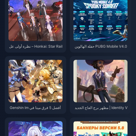
PUBG Mobile V4.0 حفلة الهالوين
Honkai: Star Rail – نظرة أولى عل
المرعبة: دليلك الكامل لتحديث الهال
ى فن الرشاش الخاص بيوم 7 مار
وين الذي يغير كل شيء
س! الاستدعاء حقًا هو قنديل البحر!
Identity V | مظهر برج العاج الجديد
أفضل 5 فرق ميتا في Genshin Im
لرجل الكاوبوي – المظهر داخل اللعب
pact 5.7 — فقط الفائزون الحقيقي
ة أفضل بكثير من المعاينة ثنائية الأبع
ون يمتلكونها جميعًا!
اد!