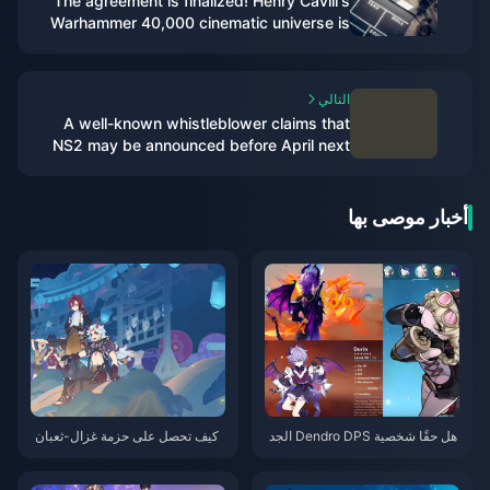
The agreement is finalized! Henry Cavill's
Warhammer 40,000 cinematic universe is
moving forward
التالي
A well-known whistleblower claims that
NS2 may be announced before April next
year and will launch the "Bayonetta Trilogy"
أخبار موصى بها
هل حقًا شخصية Dendro DPS الجد
كيف تحصل على حزمة غزال-ثعبان
يدة في Genshin Impact هي الأقو
في جينشين إمباكت؟ أحدث استرات
ى في هذا الإصدار؟ تحليل معمق يك
يجيات السحب وتحسين الشحن لعا
شف لك الحقيقة
م 2025