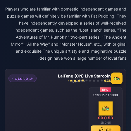
Players who are familiar with domestic independent games and
puzzle games will definitely be familiar with Fat Pudding. They
have independently developed a series of well-received
independent games, such as the "Lost Island" series, "The
Adventures of Mr. Pumpkin" two-part series, "The Ancient
Mirror", "All the Way" and "Monster House", etc., with original
and exquisite The unique art style and imaginative puzzle
design have won a large number of loyal fans.
LaiFeng (CN) Live Starcoin
عرض المزيد ›
4.38
948 مباع
-18%
1000 Star Coins
SR 0.53
SR 0.65
اشترِ الآن