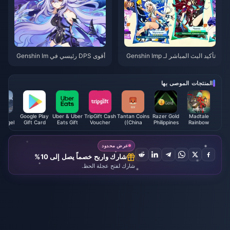
تأكيد البث المباشر لـ Genshin Imp
أقوى DPS رئيسي في Genshin Im
act: 5.8! 300 رمز Primogem، مل
pact حسب العنصر — نار شرسة،
خص كامل لمكافآت الحدث – اربح أ
جليد لا جدال فيه!
كثر من 10,000 Primogems مجا
المنتجات الموصى بها
نًا!
MU
Google Play
Uber & Uber
TripGift Cash
Tantan Coins
Razer Gold
Madtale
hangel
Gift Card
Eats Gift
Voucher
(China)
Philippines
Rainbow
monds
(BR)
Card (DE)
(HK)
(PHP)
Diamond
عرض محدود
شارك واربح خصماً يصل إلى 10%
شارك لفتح عجلة الحظ.