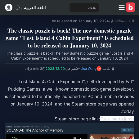
بحث
اللغة العربية
/
الرئيسية
/
الأخبار
/
The classic puzzle is back! The new domestic puzzle game "Lost Island 4 Cabin Experiment" is scheduled to be released on January 10, 2024
The classic puzzle is back! The new domestic puzzle
game "Lost Island 4 Cabin Experiment" is scheduled
to be released on January 10, 2024
The classic puzzle is back! The new domestic puzzle game "Lost Island 4
Cabin Experiment" is scheduled to be released on January 10, 2024
الكاتب:
Lisa Wang
نُشر في:
2023/12/20
2 min قراءة
"Lost Island 4: Cabin Experiment", self-developed by Fat
Pudding Games, a well-known domestic solo game developer,
is scheduled to be officially launched on PC and mobile devices
on January 10, 2024, and the Steam store page was opened
today.
Steam store page link:
Click me to jump