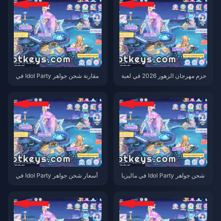
حزم مهرجان الزهور 2026 في لعبة
مقارنة شحن جواهر Idol Party في
Idol Party Diamonds التي يُنصح بت
ماليزيا بسعر 4.11 رينغيت مقابل الم
جنبها
تجر الرسمي: تقييم مايو 2026
شحن جواهر Idol Party في ماليزيا
أسعار شحن جواهر Idol Party في
مايو 2026: تفاصيل باقة 60+6 بسع
ماليزيا لشهر مايو 2026 (بالرينغيت
ر 4.11 رينغيت
الماليزي): تحليل شامل من المحرر