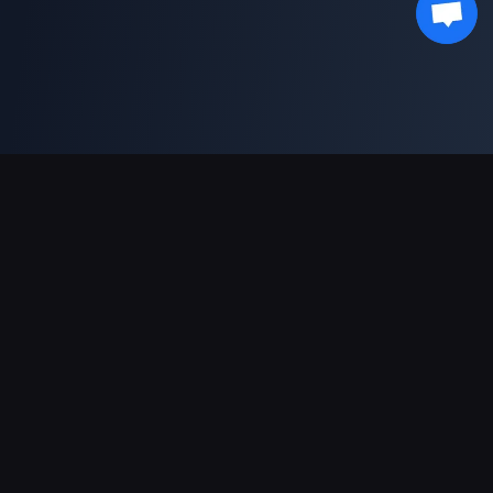
دعم عمليات الدفع
شريك
Genshin Impact Wiki
Honkai: Star Rail WIKI
Zenless Zone Zero WIKI
PUBG Mobile WIKI
BitTopup News