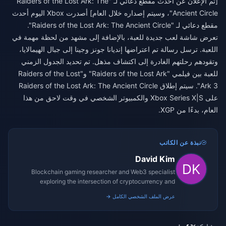
[تم الإعلان عن أحدث مقطع دعائي لـ "Raiders of the Lost Ark: The
Ancient Circle"، وسيتم إصداره خلال العام] أصدرت Xbox اليوم أحدث
مقطع دعائي لـ "Raiders of the Lost Ark: The Ancient Circle".
تعرض شاشة لعب جديدة للعبة، بالإضافة إلى مشهد من لحظة مهمة في
اللعبة. ترسل رسالة تم اعتراضها إنديانا جونز وجينا إلى جبال الهيمالايا،
وتقودهم رحلتهم الغادرة إلى اكتشاف مذهل. تم تحديد الجدول الزمني
للعبة بين فيلمي "Raiders of the Lost Ark" و"Raiders of the Lost
Ark 3". سيتم إطلاق Raiders of the Lost Ark: The Ancient Circle
على Xbox Series X|S والكمبيوتر الشخصي في وقت لاحق من هذا
العام، بدءًا من XGP.
نبذة عن الكاتب
David Kim
Blockchain gaming researcher and Web3 specialist
exploring the intersection of cryptocurrency and
gaming ecosystems.
عرض الملف الشخصي الكامل →