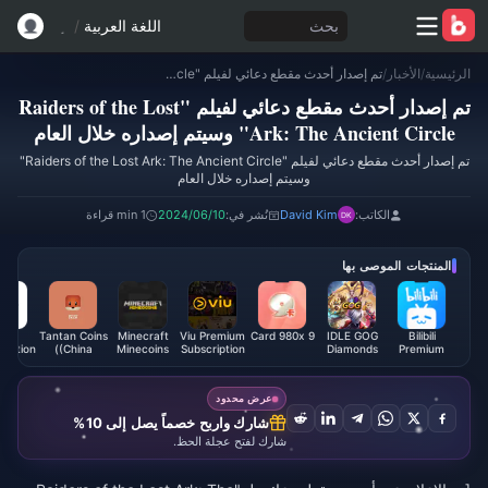
بحث
اللغة العربية
/
الرئيسية
/
الأخبار
/
تم إصدار أحدث مقطع دعائي لفيلم "Raiders of the Lost Ark: The Ancient Circle" وسيتم إصداره خلال العام
تم إصدار أحدث مقطع دعائي لفيلم "Raiders of the Lost
Ark: The Ancient Circle" وسيتم إصداره خلال العام
تم إصدار أحدث مقطع دعائي لفيلم "Raiders of the Lost Ark: The Ancient Circle"
وسيتم إصداره خلال العام
الكاتب:
David Kim
نُشر في:
2024/06/10
1 min قراءة
المنتجات الموصى بها
luTV
Tantan Coins
Minecraft
Viu Premium
9 Card 980x
IDLE GOG
Bilibili
ription
(China)
Minecoins
Subscription
Diamonds
Premium
evant)
Code (MY)
Membership
(VN)
عرض محدود
شارك واربح خصماً يصل إلى 10%
شارك لفتح عجلة الحظ.