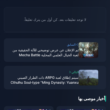
لا توجد تعليقات بعد. كن أول من يترك تعليقاً.
السابق
تم الإعلان عن عرض توضيحي للآلة الحقيقية من
لعبة الخيال العلمي المحلية Mecha Battle
"Unlimited Machine"، والتي سيتم إصدارها في
عام 2025
التالي
سيتم إطلاق لعبة ARPG ذات الطراز الصيني
Cthulhu Soul-type "Ming Dynasty: Yuanxu
Yu" في عام 2025 وسيتم إطلاقها على XGP
أخبار موصى بها