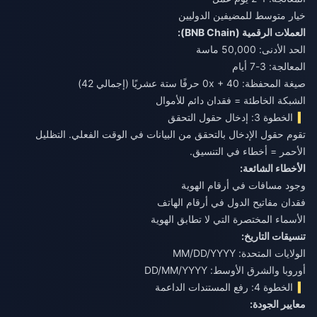
خيار متوسط للمضيفين الدوليين
العملات الرقمية (BNB Chain):
الحد الأدنى: 50,000 ماسة
المعالجة: 3-7 أيام
صيغة المحفظة: 0x + 40 حرفًا ستة عشريًا (إجمالي 42)
الشبكة الخاطئة = فقدان دائم للأموال
الخطوة 3: إدخال حقول التحقق
تقوم حقول الإدخال بالتحقق من البيانات في الوقت الفعلي. التظليل
الأحمر = أخطاء في التنسيق.
الأخطاء الشائعة:
وجود مسافات في أرقام الهوية
فقدان مفاتيح الدول في أرقام الهاتف
الأسماء المختصرة التي لا تطابق الهوية
تنسيقات التاريخ:
الولايات المتحدة: MM/DD/YYYY
أوروبا والشرق الأوسط: DD/MM/YYYY
الخطوة 4: رفع المستندات الداعمة
معايير الجودة: