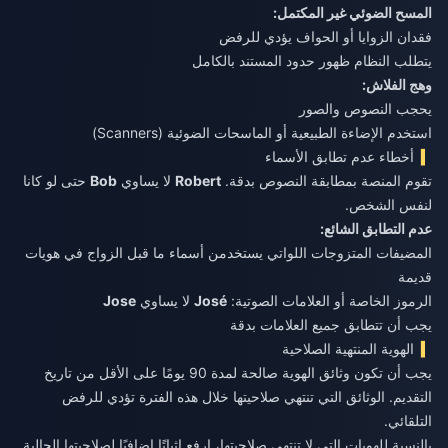
المسح الضوئي غير المكتمل:
فقدان الزوايا أو الحواف يؤدي للرفض
يتطلب النظام ظهور حدود المستند بالكامل
وهج الفلاش:
يحجب النصوص والصور
استخدم الإضاءة الطبيعية أو الماسحات الضوئية (Scanners)
أخطاء عدم تطابق الأسماء
تقوم المنصة بمطابقة النصوص بدقة.
Robert
لا يساوي
Bob
حتى لو كانا
لنفس الشخص.
عدم التطابق الشائع:
المضيفات المتزوجات اللواتي يستخدمن أسماء ما قبل الزواج في هويات
قديمة
الرموز الخاصة أو العلامات الصوتية:
José
لا يساوي
Jose
يجب أن تتطابق جميع العلامات بدقة
الهوية المنتهية الصلاحية
يجب أن تكون وثائق الهوية صالحة لمدة 90 يومًا على الأقل من تاريخ
التقديم. الوثائق التي تنتهي صلاحيتها خلال هذه الفترة تؤدي للرفض
التلقائي.
بالنسبة للهويات التي لا تنتهي صلاحيتها، ارفع إثباتًا إضافيًا لصلاحيتها الحالية.