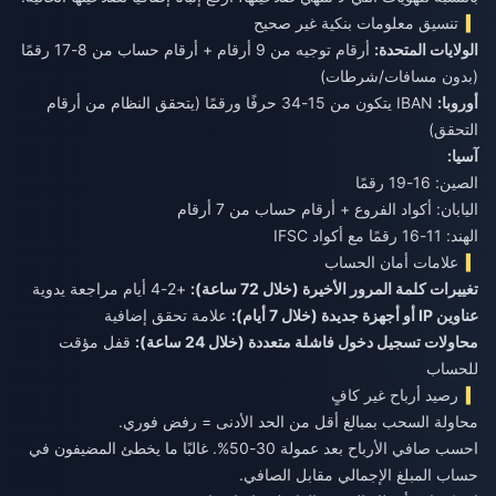
تنسيق معلومات بنكية غير صحيح
الولايات المتحدة:
أرقام توجيه من 9 أرقام + أرقام حساب من 8-17 رقمًا
(بدون مسافات/شرطات)
أوروبا:
IBAN يتكون من 15-34 حرفًا ورقمًا (يتحقق النظام من أرقام
التحقق)
آسيا:
الصين: 16-19 رقمًا
اليابان: أكواد الفروع + أرقام حساب من 7 أرقام
الهند: 11-16 رقمًا مع أكواد IFSC
علامات أمان الحساب
تغييرات كلمة المرور الأخيرة (خلال 72 ساعة):
+2-4 أيام مراجعة يدوية
عناوين IP أو أجهزة جديدة (خلال 7 أيام):
علامة تحقق إضافية
محاولات تسجيل دخول فاشلة متعددة (خلال 24 ساعة):
قفل مؤقت
للحساب
رصيد أرباح غير كافٍ
محاولة السحب بمبالغ أقل من الحد الأدنى = رفض فوري.
احسب صافي الأرباح بعد عمولة 30-50%. غالبًا ما يخطئ المضيفون في
حساب المبلغ الإجمالي مقابل الصافي.