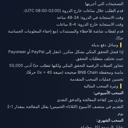
التصحيحات التي أجريتها
قدم الطلب خلال ساعات خارج الذروة (02:00-08:00 UTC):
وقت الاستجابة في الذروة: 24-48 ساعة
وقت الاستجابة خارج الذروة: 4-8 ساعات
قدم لقطات شاشة للأخطاء والمستندات (مع إخفاء المعلومات الحساسة
جدًا).
وسائل دفع بديلة
إذا فشل التحقق البنكي بشكل متكرر، انتقل إلى PayPal أو Payoneer
حيث تختلف متطلبات التحقق.
تتجاوز العملات الرقمية التحقق البنكي ولكنها تتطلب حدًا أدنى 50,000
ماسة ومحفظة BNB Chain صحيحة (صيغة 0x + 40 حرفًا).
تحسين عمليات السحب المتقدمة
وتيرة السحب المثالية
السحب الأسبوعي:
يوازن بين كفاءة المعالجة والتدفق النقدي
التقديم في منتصف الأسبوع (الثلاثاء-الخميس) يقلل المعالجة بمقدار 1-2
يوم
السحب الشهري:
تقليل الرسوم لكل معاملة