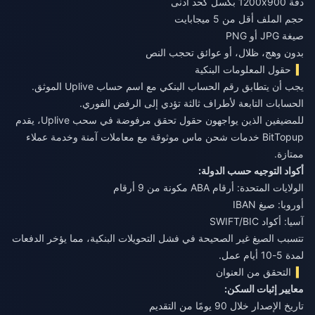
دقة 1200x900 بكسل كحد أدنى
حجم الملف أقل من 5 ميجابايت
صيغة JPG أو PNG
بدون وهج، ظلال، أو عوائق تحجب النص
حقول المعلومات البنكية
يجب أن يتطابق رقم الحساب البنكي مع اسم حساب Uplive الموثق.
الحسابات التابعة لأطراف ثالثة تؤدي إلى الرفض الفوري.
للمضيفين الذين يواجهون
حقول تحقق مرفوضة في سحب Uplive
، يقدم
BitTopup خدمات شحن ماس موثوقة مع معاملات آمنة وخدمة عملاء
ممتازة.
أكواد التوجيه حسب الدولة:
الولايات المتحدة: أرقام ABA مكونة من 9 أرقام
أوروبا: صيغ IBAN
آسيا: أكواد SWIFT/BIC
تتسبب الصيغ غير الصحيحة في فشل التحويلات البنكية، مما يؤخر الدفعات
لمدة 5-10 أيام عمل.
التحقق من العنوان
معايير إثبات السكن:
تاريخ الإصدار خلال 90 يومًا من التقديم