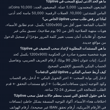
ما هو الحد الأدنى لمبلغ السحب في Uplive؟
المذيعون المعتمدون: 5,000 عملة. المضيفون الجدد: 10,000 uCoins.
الماس للمبتدئين: 10,000. العملات الرقمية: 50,000 ماسة كحد أدنى.
لماذا تم رفض طلب سحب Uplive الخاص بي؟
الأسباب الشائعة: صور أقل من 1200x900 بكسل، عدم تطابق الأسماء،
هويات منتهية الصلاحية (أقل من 90 يوم صلاحية)، تنسيق بنكي غير
صحيح، أو علامات أمان بسبب تغيير كلمة المرور مؤخرًا أو تسجيل الدخول
من مواقع جديدة.
ما هي المستندات المطلوبة لإعداد سحب المضيف في Uplive؟
هوية شخصية مصورة صادرة عن الحكومة (1200x900 بكسل كحد
أدنى)، إثبات عنوان (خلال 90 يومًا)، أرقام التعريف الضريبي، وتفاصيل
الحساب البنكي بالتنسيق الإقليمي الصحيح.
كيف أربط حسابي البنكي بـ Uplive لتلقي الدفعات؟
ادخل إلى بوابة السحب ← اختر التحويل البنكي ← أدخل رقم الحساب
وكود التوجيه (بدون مسافات/شرطات) ← ارفع مستندات التحقق ← قدم
الطلب للمعالجة التي تستغرق 24-72 ساعة.
ما هي حقول التحقق التي تسبب معظم حالات فشل سحب Uplive؟
اختلافات هجاء الأسماء، أكواد التوجيه المنسقة بشكل خاطئ (مسافات
في الأرقام الأمريكية، أرقام تحقق IBAN غير صحيحة)، أرقام الهواتف