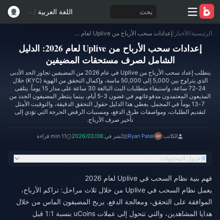
بحث
اللغة العربية
/
الرئيسية
/
الأخبار
/
إعدادات سحب الأرباح من Uplive لعام 2026: الدليل الشامل لصرف مستحقات المضيفين
إعدادات سحب الأرباح من Uplive لعام 2026: الدليل
الشامل لصرف مستحقات المضيفين
يتطلب إعداد سحب الأرباح من Uplive في عام 2026 من المضيفين تجاوز الحد الأدنى
الذي يتراوح بين 5,000 إلى 50,000 ماسة، وإكمال التحقق من الهوية (KYC) خلال
24-72 ساعة، واستيفاء متطلبات البث البالغة 30 ساعة على مدار 15 يوماً. يتلقى
المذيعون المعتمدون مدفوعاتهم في غضون 3-5 أيام، بينما ينتظر المضيفون الجدد من
7-13 يوماً في المجمل. يغطي هذا الدليل حقول التحقق الدقيقة، والتوقيت الأمثل
لتقديم الطلبات، ومواصفات طرق الدفع، ومسببات الرفض الحرجة التي تؤدي إلى
تأخير صرف الأرباح.
الكاتب:
Ryan Patel
نُشر في:
2026/02/06
11 min قراءة
جدول المحتويات
فهم بنية نظام السحب في Uplive لعام 2026
يعمل نظام السحب في Uplive من خلال ثلاث مراحل: تراكم الأرباح،
الموافقة على التحقق، ومعالجة الدفع. يربح المضيفون الماس من خلال
هدايا المشاهدين، والتي تتحول إلى عملات uCoins بنسبة 1:1 قبل