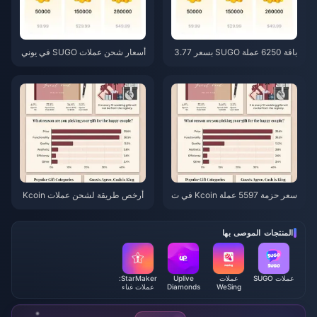
باقة 6250 عملة SUGO بسعر 3.77
أسعار شحن عملات SUGO في يوني
دولار للموزعين: هل تستحق الشرا
و 2026: هل الموزعون المعتمدون أ
ء؟ (يونيو 2026)
رخص فعلاً من القنوات الرسمية؟
سعر حزمة 5597 عملة Kcoin في ت
أرخص طريقة لشحن عملات Kcoin
طبيق WeSing بعد زيادة بنسبة 5.
في تطبيق WeSing بعد زيادة الأسعا
5%: تحليل الإصدار v8.2 الفعلي (20
ر بنسبة 5.5% في عام 2026: الحس
26)
ابات الفعلية، القنوات المُختبرة، وال
المنتجات الموصى بها
خلاصة
عملات SUGO
عملات
Uplive
StarMaker:
WeSing
Diamonds
عملات غناء
Kcoin
الكاريوكي