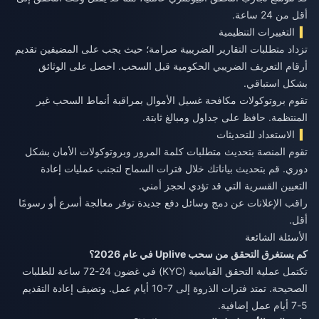
أقل من 24 ساعة.
التغييرات التنظيمية
تزداد متطلبات التقارير الضريبية صرامة؛ حيث يجب على المضيفين تقديم
أرقام التعريف الضريبي الحكومية قبل السحب. احصل على الوثائق
بشكل استباقي.
تقوم بروتوكولات مكافحة غسيل الأموال بمراقبة أنماط السحب غير
المنتظمة. حافظ على جداول ومبالغ ثابتة.
الاستعداد للتحديثات
تقوم المنصة بتحديث متطلبات كلمة المرور وبروتوكولات الأمان بشكل
دوري. قم بتحديث بياناتك خلال فترات السماح لتجنب عمليات إعادة
التعيين القسرية التي قد تؤدي لحجز أمني.
راقب الإعلانات عن دمج وسائل دفع جديدة توفر معالجة أسرع أو رسومًا
أقل.
الأسئلة الشائعة
كم يستغرق التحقق من سحب Uplive في عام 2026؟
تكتمل عملية التحقق القياسية (KYC) في غضون 24-72 ساعة للطلبات
الصحيحة. تمتد فترات الذروة إلى 7-10 أيام عمل. وتضيف إعادة التقديم
5-7 أيام عمل إضافية.