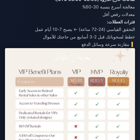
معالجة أسرع بنسبة 30-60%
معدلات رفض أقل
فترات العطلات:
التحقق القياسي (24-72 ساعة) ← يصبح 7-10 أيام عمل
خطط لسحوباتك قبل 2-3 أسابيع من حاجتك للأموال
مقارنة سرعة وسائل الدفع