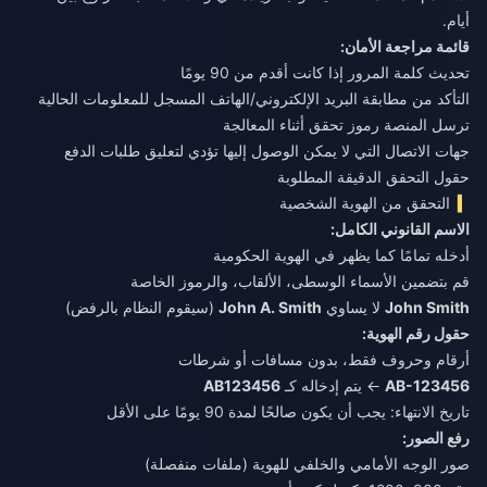
أيام.
قائمة مراجعة الأمان:
تحديث كلمة المرور إذا كانت أقدم من 90 يومًا
التأكد من مطابقة البريد الإلكتروني/الهاتف المسجل للمعلومات الحالية
ترسل المنصة رموز تحقق أثناء المعالجة
جهات الاتصال التي لا يمكن الوصول إليها تؤدي لتعليق طلبات الدفع
حقول التحقق الدقيقة المطلوبة
التحقق من الهوية الشخصية
الاسم القانوني الكامل:
أدخله تمامًا كما يظهر في الهوية الحكومية
قم بتضمين الأسماء الوسطى، الألقاب، والرموز الخاصة
John Smith
لا يساوي
John A. Smith
(سيقوم النظام بالرفض)
حقول رقم الهوية:
أرقام وحروف فقط، بدون مسافات أو شرطات
AB-123456
← يتم إدخاله كـ
AB123456
تاريخ الانتهاء: يجب أن يكون صالحًا لمدة 90 يومًا على الأقل
رفع الصور:
صور الوجه الأمامي والخلفي للهوية (ملفات منفصلة)