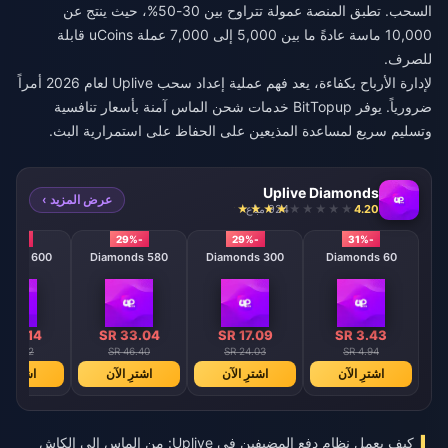
السحب. تطبق المنصة عمولة تتراوح بين 30-50%، حيث ينتج عن
10,000 ماسة عادةً ما بين 5,000 إلى 7,000 عملة uCoins قابلة
للصرف.
لإدارة الأرباح بكفاءة، يعد فهم عملية
إعداد سحب Uplive لعام 2026
أمراً
ضرورياً. يوفر BitTopup خدمات شحن الماس آمنة بأسعار تنافسية
وتسليم سريع لمساعدة المذيعين على الحفاظ على استمرارية البث.
Uplive Diamonds
عرض المزيد ›
4.20
924 مباع
-29%
-29%
-29%
-31%
600 Diamonds
580 Diamonds
300 Diamonds
60 Diamonds
 34.14
SR 33.04
SR 17.09
SR 3.43
R 48.02
SR 46.40
SR 24.03
SR 4.94
اشترِ الآن
اشترِ الآن
اشترِ الآن
اشترِ ال
كيف يعمل نظام دفع المضيفين في Uplive: من الماس إلى الكاش