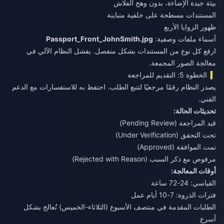
بيئة جيدة الإضاءة، بدون وهج الفلاش
المستندات مسطحة على خلفية متباينة
ظهور الزوايا الأربع
أسماء ملفات وصفية:
Passport_Front_JohnSmith.jpg
ارفع كل نوع من المستندات بشكل منفصل. يفشل النظام الآلي في
معالجة الصور المجمعة.
الخطوة 5: التقديم للمراجعة
يصدر النظام رقمًا مرجعيًا لتتبع الطلب. احتفظ به للاستفسارات مع الدعم
الفني.
تحديثات الحالة:
قيد المراجعة (Pending Review)
تحت التحقق (Under Verification)
تمت الموافقة (Approved)
مرفوض مع ذكر السبب (Rejected with Reason)
أوقات المعالجة:
القياسي: 24-72 ساعة
فترات الذروة: 7-10 أيام عمل
الطلبات المقدمة في منتصف الأسبوع (الثلاثاء-الخميس) تُعالج بشكل
أسرع