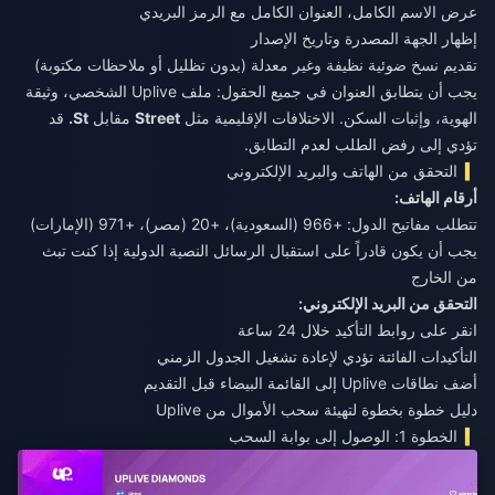
عرض الاسم الكامل، العنوان الكامل مع الرمز البريدي
إظهار الجهة المصدرة وتاريخ الإصدار
تقديم نسخ ضوئية نظيفة وغير معدلة (بدون تظليل أو ملاحظات مكتوبة)
يجب أن يتطابق العنوان في جميع الحقول: ملف Uplive الشخصي، وثيقة
الهوية، وإثبات السكن. الاختلافات الإقليمية مثل
Street
مقابل
St.
قد
تؤدي إلى رفض الطلب لعدم التطابق.
التحقق من الهاتف والبريد الإلكتروني
أرقام الهاتف:
تتطلب مفاتيح الدول: +966 (السعودية)، +20 (مصر)، +971 (الإمارات)
يجب أن يكون قادراً على استقبال الرسائل النصية الدولية إذا كنت تبث
من الخارج
التحقق من البريد الإلكتروني:
انقر على روابط التأكيد خلال 24 ساعة
التأكيدات الفائتة تؤدي لإعادة تشغيل الجدول الزمني
أضف نطاقات Uplive إلى القائمة البيضاء قبل التقديم
دليل خطوة بخطوة لتهيئة سحب الأموال من Uplive
الخطوة 1: الوصول إلى بوابة السحب