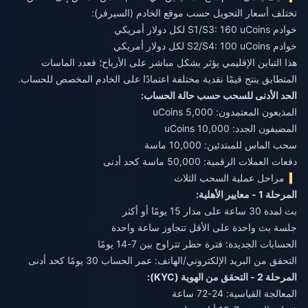
تختلف أسعار التحويل حسب موقع الخادم (السيرفر):
خوادم S1/S3: 160 uCoins لكل دولار أمريكي
خوادم S2/S4: 100 uCoins لكل دولار أمريكي
هذا التباين الإقليمي يؤثر بشكل مباشر على الأرباح؛ فعدد الماسات
المتطابق ينتج قيمًا نقدية مختلفة اعتمادًا على الخادم المخصص للحساب.
الحد الأدنى للسحب حسب حالة الحساب:
المذيعون المعتمدون: 5,000 uCoins
المضيفون الجدد: 10,000 uCoins
سحب الماس للمبتدئين: 10,000 ماسة
دفعات العملات الرقمية: 50,000 ماسة كحد أدنى
مراحل عملية السحب الثلاث
المرحلة 1 - معايير الأهلية:
بث لمدة 30 ساعة على مدار 15 يومًا أو أكثر
جلسة بث واحدة على الأقل تتجاوز ساعة واحدة
الحسابات الجديدة: فترة حظر تتراوح بين 7-14 يومًا
التحقق من البريد الإلكتروني/الهاتف: عمر الحساب 30 يومًا كحد أدنى
المرحلة 2 - التحقق من الهوية (KYC):
المعالجة القياسية: 24-72 ساعة