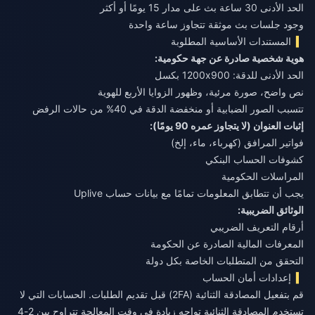
الحد الأدنى 30 ساعة بث على مدار 15 يومًا أو أكثر
وجود جلسات بث موثقة تتجاوز ساعة واحدة
المستندات الأساسية المطلوبة
هوية شخصية صادرة عن جهة حكومية:
الحد الأدنى للدقة: 1200x900 بكسل
نص واضح، صورة مرئية، وظهور الزوايا الأربع للهوية
تتسبب الصور الضبابية أو منخفضة الدقة في 40% من حالات الرفض
إثبات العنوان (لا يتجاوز عمره 90 يومًا):
فواتير المرافق (كهرباء، ماء، إلخ)
كشوفات الحساب البنكي
المراسلات الحكومية
يجب أن تتطابق المعلومات تمامًا مع بيانات حساب Uplive
الوثائق الضريبية:
أرقام التعريف الضريبي
المعرفات المالية الصادرة عن الحكومة
التحقق من المتطلبات الخاصة بكل دولة
إعدادات أمان الحساب
قم بتفعيل المصادقة الثنائية (2FA) قبل تقديم الطلبات. الحسابات التي لا
تستخدم المصادقة الثنائية تواجه زيادة في وقت المعالجة تتراوح بين 2-4