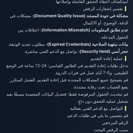
استكشاف أخطاء التحقق الفاشلة وإصلاحها
تفسير إشعارات الرفض
مشكلة في جودة المستند (Document Quality Issue):
مشكلات في
الدقة، الوضوح، أو الاكتمال.
عدم تطابق المعلومات (Information Mismatch):
اختلافات بين
الحقول المدخلة.
بيانات منتهية الصلاحية (Expired Credentials):
مطلوب تجديد الوثيقة.
حجز أمني (Security Hold):
تواصل مع الدعم الفني مباشرة.
عملية إعادة التقديم
تدخل طلبات إعادة التقديم في الطابور القياسي: 24-72 ساعة في الوضع
الطبيعي، و5-7 أيام عمل في فترات الذروة.
قم بتصحيح جميع المشكلات المحددة قبل إعادة التقديم. الفشل المتكرر
يضع الحساب تحت رقابة مشددة.
قم بتحديث الحقول المرفوضة فقط؛ فتعديل البيانات المعتمدة مسبقًا يعيد
تشغيل عملية التحقق دون داعٍ.
التواصل مع الدعم الفني بفعالية
قم بتضمين ما يلي في طلبات الدعم:
الرقم المرجعي
سبب الرفض المحدد