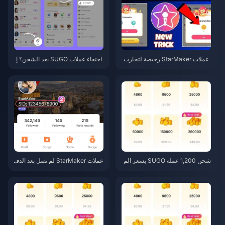
عملات StarMaker رخيصة لتجارب
اختفاء عملات SUGO بعد الشحن؟ إ
أداء SupernovaX 2026 (خصم 12
ليك الحل وتجنب الحظر في 2026
-23%)
شحن 1,200 عملة SUGO بسعر الم
عملات StarMaker لم تصل بعد الدف
وزع 0.75 دولار (مراجعة الأسعار لش
ع؟ دليل الإصلاح والاسترداد لشهر يو
هر يونيو 2026)
نيو 2026