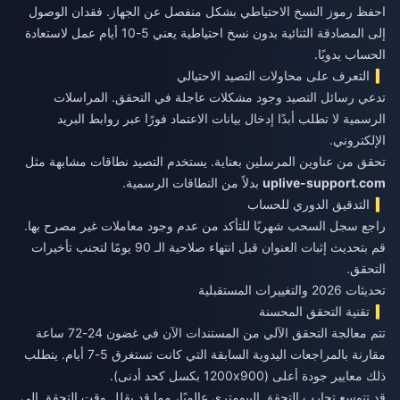
احفظ رموز النسخ الاحتياطي بشكل منفصل عن الجهاز. فقدان الوصول
إلى المصادقة الثنائية بدون نسخ احتياطية يعني 5-10 أيام عمل لاستعادة
الحساب يدويًا.
التعرف على محاولات التصيد الاحتيالي
تدعي رسائل التصيد وجود مشكلات عاجلة في التحقق. المراسلات
الرسمية لا تطلب أبدًا إدخال بيانات الاعتماد فورًا عبر روابط البريد
الإلكتروني.
تحقق من عناوين المرسلين بعناية. يستخدم التصيد نطاقات مشابهة مثل
uplive-support.com
بدلاً من النطاقات الرسمية.
التدقيق الدوري للحساب
راجع سجل السحب شهريًا للتأكد من عدم وجود معاملات غير مصرح بها.
قم بتحديث إثبات العنوان قبل انتهاء صلاحية الـ 90 يومًا لتجنب تأخيرات
التحقق.
تحديثات 2026 والتغييرات المستقبلية
تقنية التحقق المحسنة
تتم معالجة التحقق الآلي من المستندات الآن في غضون 24-72 ساعة
مقارنة بالمراجعات اليدوية السابقة التي كانت تستغرق 5-7 أيام. يتطلب
ذلك معايير جودة أعلى (1200x900 بكسل كحد أدنى).
قد تتوسع تجارب التحقق البيومتري عالميًا، مما قد يقلل وقت التحقق إلى