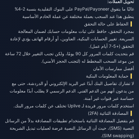
تحويل العملات:
غالبًا ما يتفوق PayPal/Payoneer على البنوك التقليدية بنسبة 2-4%
ينطبق هذا عند السحب بعملة مختلفة عن عملة الخادم الأساسية
الحفاظ على حالة التحقق
بمجرد التحقق، حافظ على ثبات معلومات حسابك لضمان المعالجة
السريعة. تغيير الحسابات البنكية، العناوين، أو أرقام الهاتف يؤدي لإعادة
التحقق (+5-7 أيام عمل).
قم بتحديث كلمات المرور كل 90 يومًا، ولكن تجنب التغيير خلال 72 ساعة
من موعد السحب المخطط له (لتجنب الحجز الأمني).
أفضل ممارسات الأمان
حماية المعلومات البنكية
لا تشارك تفاصيل البنك أبدًا عبر البريد الإلكتروني أو الدردشة، حتى مع
من يدعون أنهم من الدعم الفني. الدعم الرسمي لا يطلب أبدًا معلومات
حساسة عبر قنوات غير آمنة.
استخدم كلمات مرور فريدة لـ Uplive تختلف عن كلمات مرور البنك.
المصادقة الثنائية (2FA)
قم بتفعيل المصادقة الثنائية باستخدام تطبيقات المصادقة بدلاً من الرسائل
النصية (SMS)، حيث أن الرسائل النصية عرضة لعمليات تبديل الشريحة
(SIM swapping).