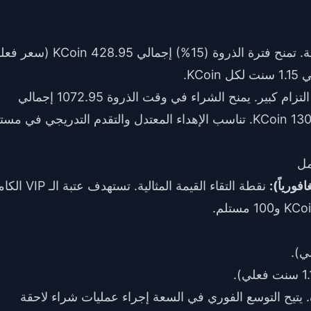
مدخل لأسعار الجملة. تمنح فترة الذروة (15%) إجمالي 428.95 Coin
توازن معتدل دون التزام كبير. يمنح الشراء في وقت الذروة 1072.95 إجمالي
العملات. يصل المشترون لأول مرة إلى 1212-1306 KCoin. تناسب الإهداء المعتدل والتقدم التدريجي في 
نقطة التقاء القيمة المثالية. تستهدف عت
VI بعملية شراء واحدة. يتيح التوسع الفوري في السعة إجراء عمليات شراء لاحقة