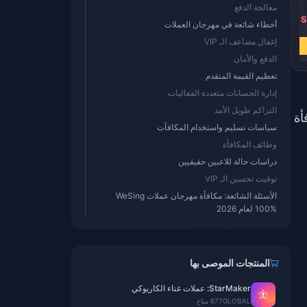
معالجة الدفع
SR 26.38
SR 52.75
SR 105.46
S
أخطاء شائعة في مهرجان العملات
SR 43.38
SR 86.88
SR 173.69
إغفال مضاعف الـ VIP
اشترِ الآن
اشترِ الآن
اشترِ الآن
الدفع والأمان
تعظيم القيمة المتقدم
إدارة الحسابات متعددة الفعاليات
التراكم طويل الأمد
 KCoin بنسبة مكافأة
سياسات تسليم واستخدام المكافآت
وظائف المكافأة
دراسات حالة للاعبين حقيقيين
توقيت تحسين الـ VIP
الأسئلة الشائعة: مكافأة مهرجان عملات WeSing
100% لعام 2026
المنتجات الموصى بها
StarMaker: عملات غناء الكاريوكي
GLOBAL
677 مباع