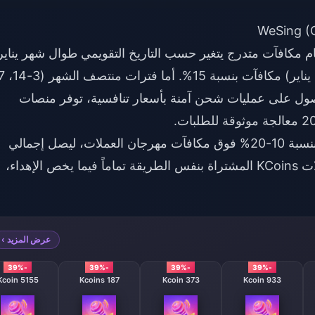
لعملات (Coins Feast) على نظام مكافآت متدرج يتغير حسب التاريخ التقويمي طوال شهر يناير
معالجة موثوقة للطلبات.
يمكن للمشترين لأول مرة دمج مكافآت إضافية بنسبة 10-20% فوق مكافآت مهرجان العملات، ليصل إجمالي
القيمة المضافة إلى 25-35%. وتعمل جميع عملات KCoins المشتراة بنفس الطريقة تماماً فيما يخص الإهداء،
عرض المزيد ›
-39%
-39%
-39%
-39%
5155 Kcoin
187 Kcoins
373 Kcoin
933 Kcoin