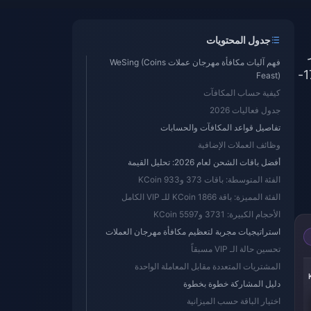
جدول المحتويات
فهم آليات مكافأة مهرجان عملات WeSing (Coins
2026. توفر فترات الذروة (1-2، 15-16، 28-31 يناير) مكافآت بنسبة 15%. أما فترات منتصف الشهر (3-14، 17-
Feast)
كيفية حساب المكافآت
جدول فعاليات 2026
تفاصيل قواعد المكافآت والحسابات
وظائف العملات الإضافية
أفضل باقات الشحن لعام 2026: تحليل القيمة
الفئة المتوسطة: باقات 373 و933 KCoin
الفئة المميزة: باقة 1866 KCoin للـ VIP الكامل
الأحجام الكبيرة: 3731 و5597 KCoin
استراتيجيات مجربة لتعظيم مكافأة مهرجان العملات
تحسين حالة الـ VIP مسبقاً
-39%
-39%
-39%
المشتريات المتعددة مقابل المعاملة الواحدة
515 Kcoin
1031 Kcoin
2062 Kcoin
دليل المشاركة خطوة بخطوة
اختيار الباقة حسب الميزانية