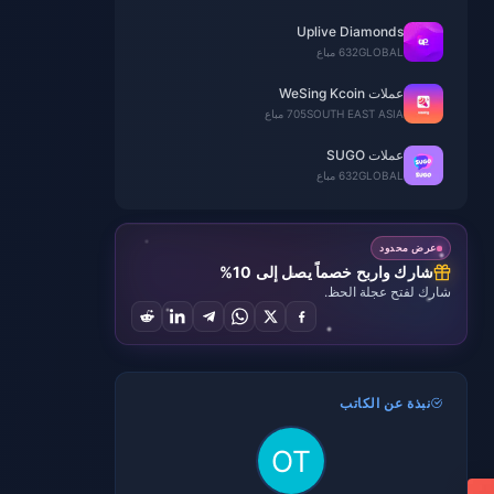
Uplive Diamonds
GLOBAL
632 مباع
عملات WeSing Kcoin
SOUTH EAST ASIA
705 مباع
عملات SUGO
GLOBAL
632 مباع
عرض محدود
شارك واربح خصماً يصل إلى 10%
شارك لفتح عجلة الحظ.
نبذة عن الكاتب