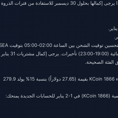
تستغرق عملية التوثيق من 24 إلى 48 ساعة؛ لذا يرجى إكمالها بحلول 30 ديسمبر للاستفادة من فترات الذروة
يُنصح مستخدمو خادم جنوب شرق آسيا (SEA) بتحسين توقيت الشحن بين الساعة 02:00-05:00 بت
لضمان معالجة أسرع. تسبب فترات الذروة المسائية (19:00-23:00) تأخيرات. يرجى إكمال مشتريات 31 يناير
تستخدم المكافآت مضاعفات مئوية شفافة. شراء 1866 KCoin بقيمة (27.65 دولاراً) بنسبة 15% يولد 279.9
 الجديدة يمنحك: