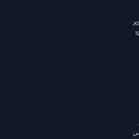
باقة الـ 5597 KCoin المميزة (82.97 دولاراً) مع أقصى قدر من المكافآت تمنح 7555.95 إجمالي عملات KCoin،
 35% في القيمة. تبلغ تكلفة باقات الـ 10 وحدات بالجملة 1046.68 دولار سنغافوري مع خصم 8%
ليس