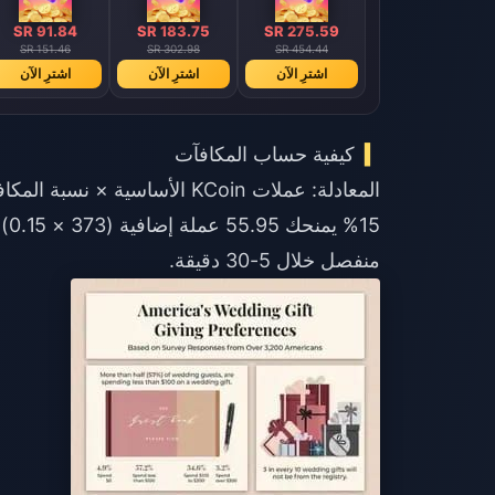
SR 91.84
SR 183.75
SR 275.59
SR 151.46
SR 302.98
SR 454.44
اشترِ الآن
اشترِ الآن
اشترِ الآن
كيفية حساب المكافآت
منفصل خلال 5-30 دقيقة.