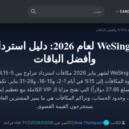
CAR
وأفضل الباقات
يقدم م
KCoin، مع وصول ذروة المكافآت
فئة 1866 KCoin (بمبلغ 27.65 دولاراً) التي تفتح مزاي
، وحدود الحساب، وتراكم المكافآت هي ما يميز المشترين العاد
يستخرجون القيمة القصوى.
الكاتب:
Olivia Thompson
نُشر في:
2026/02/06
11 min قراءة