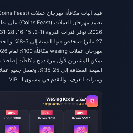
فهم آليات مكافأة مهرجان عملات WeSing (Coins Feast)
يعتمد مهرجان ا
27 يناير) فتنخفض فيها النسبة إلى 5-8%. وللحصول على عمليات شحن آمنة بأسعار تنافسية، توفر منصات
مهرجان عملات wesing مكافأة 100% لعام 2026
وميزات الغرف، والتقدم في مستوى الـ VIP.
عملات WeSing Kcoin
4.37
705 مباع
-39%
-39%
-39%
1866 Kcoin
3731 Kcoin
5597 Kcoin