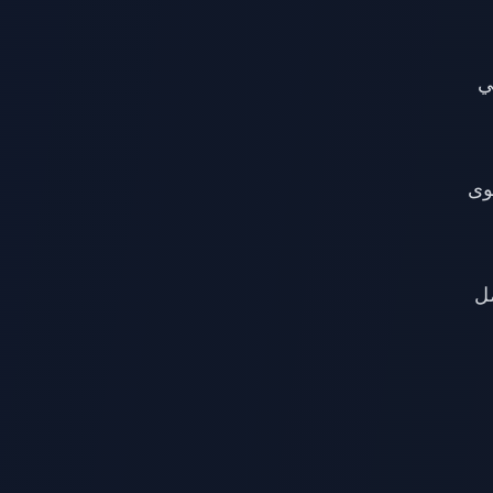
K (سعر فعلي
مستوى
بة الـ VIP الكامل