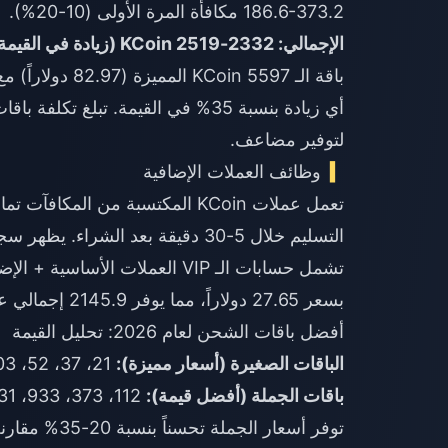
186.6-373.2 مكافأة المرة الأولى (10-20%).
الإجمالي: 2332-2519 KCoin (زيادة في القيمة بنسبة 25-35%).
لتوفير مضاعف.
وظائف العملات الإضافية
تعمل عملات KCoin المكتسبة من الم
التسليم خلال 5-30 دقيقة بعد الشراء. يظهر سجل المعاملات بنوداً منفصلة لكل عملية لتسهيل التتبع.
بسعر 27.65 دولاراً، مما يوفر 2145.9 إجمالي عملات KCoin في عملية شراء واحدة.
أفضل باقات الشحن لعام 2026: تحليل القيمة
الباقات الصغيرة (أسعار مميزة):
21، 37، 52، 103، 112 KCoin بسعر 1.86-2.29 سنت لكل KCoin.
باقات الجملة (أفضل قيمة):
112، 373، 933، 1031، 1866، 3731، 5597 KCoin بسعر 1.48 سنت لكل KCoin.
توفر أسعار ا