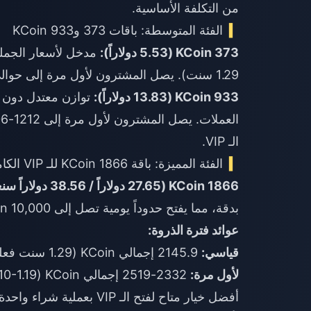
من التكلفة الأساسية.
الفئة المتوسطة: باقات 373 و933 KCoin
373 KCoin (5.53 دولاراً):
1.29 سنت). يصل المشترون لأول مرة إلى حوالي 1.15 سنت لكل KCoin.
933 KCoin (13.83 دولاراً):
الـ VIP.
الفئة المميزة: باقة 1866 KCoin للـ VIP الكامل
1866 KCoin (27.65 دولاراً / 38.56 دولاراً سنغافورياً):
بدقة، مما يفتح حدوداً يومية تصل إلى 10,000 KCoin و100 مستلم.
عوائد فترة الذروة:
قياسي:
2145.9 إجمالي KCoin (1.29 سنت فعلي).
لأول مرة:
2332-2519 إجمالي KCoin (1.10-1.19 سنت فعلي).
أفضل خيار متاح لفتح الـ P