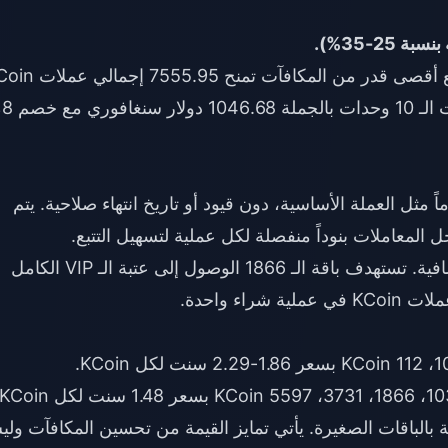
أي زيادة بنسبة
كافآت تماماً مثل العملة الأساسية، دون قيود أو تاريخ انتهاء صلاحية. يتم
تشمل حسابات الـ VIP العملات الأساسية + الإضافية. تستهدف باقة الـ 1866 الوصول إلى عتبة الـ VIP الكامل
لجملة تحسناً بنسبة 20-35% مقارنة بالباقات الصغيرة. يأتي تمايز القيمة من تحسين المكافآت و