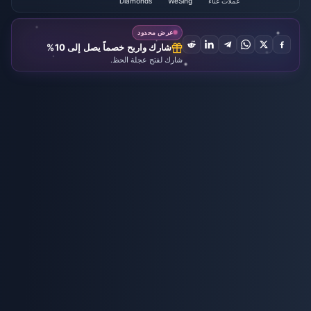
عملات غناء
WeSing
Diamonds
الكاريوكي
Kcoin
عرض محدود
شارك واربح خصماً يصل إلى 10%
شارك لفتح عجلة الحظ.