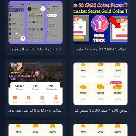
عملات StarMaker رخيصة لتجارب
اختفاء عملات SUGO بعد الشحن؟ إ
أداء SupernovaX 2026 (خصم 12
ليك الحل وتجنب الحظر في 2026
-23%)
شحن 1,200 عملة SUGO بسعر الم
عملات StarMaker لم تصل بعد الدف
وزع 0.75 دولار (مراجعة الأسعار لش
ع؟ دليل الإصلاح والاسترداد لشهر يو
هر يونيو 2026)
نيو 2026