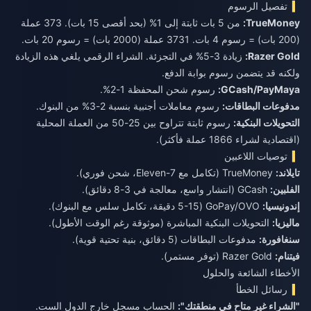
تفصيل الرسوم
TrueMoney:
من 5 بات ثابتة إلى 1% (بحد أقصى 15 بات). 373 عملة
(200 بات) = رسوم 4 بات. 3731 عملة (2000 بات) = رسوم 20 بات.
Razer Gold:
زيادة 3-5% في التجزئة. الشراء الرقمي يلغي هذه الزيادة
ولكنه قد يتضمن رسوم بوابة الدفع.
GCash/PayMaya:
رسوم شحن المحفظة 1-2%.
مدفوعات البطاقات:
رسوم معاملات أجنبية بنسبة 2-3% من البنوك.
التحويلات البنكية:
رسوم ثابتة تتراوح بين 25-50 من العملة المحلية
(اقتصادية لشراء 1866 عملة فأكثر).
توصيات اللاعبين
تايلاند:
TrueMoney (تكامل مع 7-Eleven، شحن فوري).
الفلبين:
GCash (انتشار واسع، معالجة في 3-8 دقائق).
إندونيسيا:
GoPay/OVO (5-15 دقيقة، تكامل سلس مع البنوك).
ماليزيا:
التحويلات البنكية المباشرة (موثوقة رغم الوقت الأطول).
سنغافورة:
مدفوعات البطاقات (5 دقائق، بنية تحتية قوية).
فيتنام:
Razer Gold (توفر مستمر).
الأخطاء الشائعة والحلول
رسائل الخطأ
"الشراء غير متاح في منطقتك":
الحساب مسجل خارج الدول الست.