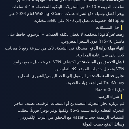
ساعات الذروة = 10 دقائق. التحويلات البنكية للمحفظة = 1-4 ساعات.
يوفر
أفضل وسيلة دفع لشراء عملات WeSing KCoins لعام 2026
عبر
BitTopup خصومات تصل إلى 70% على باقات مختارة.
حل المشكلات
رصيد غير كافٍ:
المحفظة لا تغطي تكلفة العملات + الرسوم. حافظ على
هامش 10-15% فوق السعر المعروض.
انتهاء مهلة بوابة الدفع:
مشكلة في الشبكة. تأكد من سرعة رفع 5 ميجابت
كحد أدنى قبل إعادة المحاولة.
فشل التحقق من المنطقة:
تم اكتشاف VPN. قم بتعطيل جميع برامج
VPN وتفعيل خدمات الموقع لكلا التطبيقين.
تجاوز حد المعاملات:
تم الوصول إلى الحد اليومي/الشهري. اتصل بـ
TrueMoney لمراجعة زيادة الحدود.
دليل Razer Gold
شراء الرصيد
قم بزيارة تجار التجزئة المعتمدين أو المنصات الرقمية. تضيف متاجر
التجزئة الفعلية زيادة بنسبة 3-5% ولكنها توفر توفراً فورياً. تتطلب
المنصات الرقمية حساب Razer مع التحقق من البريد الإلكتروني.
وسائل الدفع حسب الدولة: