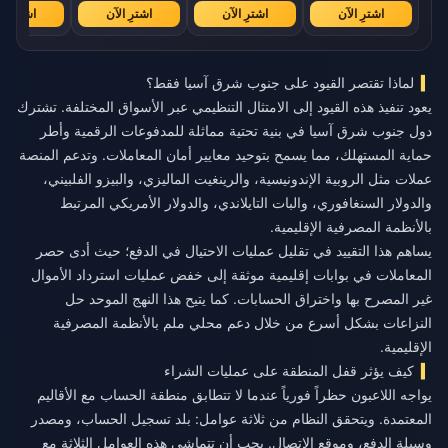
اشترِ الآن
اشترِ الآن
اشترِ الآن
اشترِ ال
لماذا تقتصر القيود على جنوب شرق آسيا فقط؟
يعود تنفيذ هذه القيود إلى الامتثال التنظيمي عبر الأسواق المختلفة. تشترك
دول جنوب شرق آسيا في بنية تحتية مماثلة للمدفوعات الرقمية وأطر
حماية المستهلك، مما يسمح بتوحيد معايير أمان المعاملات. وتدعم المنصة
عملات مثل الروبية الإندونيسية، والرينغيت الماليزي، والبيزو الفلبيني،
والدولار السنغافوري، والبات التايلاندي، والدولار الأمريكي المرتبط
بالأنظمة المصرفية الإقليمية.
يساهم هذا التقييد في تقليل عمليات الاحتيال في الدفع؛ حيث أدى حصر
المعاملات في بوابات إقليمية موثقة إلى خفض عمليات استرداد الأموال
غير المصرح بها واختراق الحسابات. كما يتيح هذا النهج الموحد حل
النزاعات بشكل أسرع من خلال دعم محلي ملم بالأنظمة المصرفية
الإقليمية.
كيف يؤثر قفل المنطقة على عمليات الشراء
يواجه اللاعبون حظراً فورياً عندما لا تتطابق منطقة الحساب مع الأقاليم
المعتمدة. ويتحقق النظام من ثلاثة عوامل: بلد تسجيل الحساب، ومصدر
وسيلة الدفع، وموقع الاتصال. يجب أن تتماشى هذه العوامل الثلاثة مع