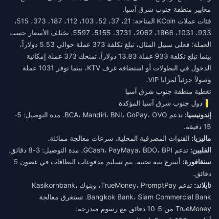
معايير منطقة جنوب شرق آسيا.
فئات عملات KCoin المتاحة: 21، 37، 52، 103، 112، 187، 373، 515،
933، 1031، 1866، 2062، 3731، 5155، 5597. تختلف الأسعار حسب
العملة؛ فعلى سبيل المثال، تبلغ تكلفة 373 عملة حوالي 5.53 دولاراً،
بينما تبلغ تكلفة 933 عملة 13.83 دولاراً. تمنحك 373 عملة إمكانية
الدخول في البطولات أو استضافة غرف KTV، بينما توفر 1031 عملة
وصولاً جزئياً لمزايا VIP.
تغطية منطقة جنوب شرق آسيا
دول جنوب شرق آسيا المؤكدة
إندونيسيا:
تدعم BCA، Mandiri، BNI، GoPay، OVO. مدة التوصيل: 5-
15 دقيقة.
ماليزيا:
القنوات المصرفية المحلية. سرعات معالجة مماثلة.
الفلبين:
تدعم GCash، PayMaya، BDO، BPI. مدة التوصيل: 3-8 دقائق.
سنغافورة:
أسرع بنية تحتية. يتم تسليم مدفوعات البطاقات في غضون 5
دقائق.
تايلاند:
تدعم TrueMoney، PromptPay، وبنوك Kasikornbank،
Bangkok Bank، Siam Commercial Bank. تستغرق معالجة
TrueMoney من 5-10 دقائق مع رسوم متدرجة: