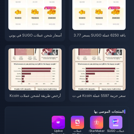
باقة 6250 عملة SUGO بسعر 3.77
أسعار شحن عملات SUGO في يوني
دولار للموزعين: هل تستحق الشرا
و 2026: هل الموزعون المعتمدون أ
ء؟ (يونيو 2026)
رخص فعلاً من القنوات الرسمية؟
سعر حزمة 5597 عملة Kcoin في ت
أرخص طريقة لشحن عملات Kcoin
طبيق WeSing بعد زيادة بنسبة 5.
في تطبيق WeSing بعد زيادة الأسعا
5%: تحليل الإصدار v8.2 الفعلي (20
ر بنسبة 5.5% في عام 2026: الحس
26)
ابات الفعلية، القنوات المُختبرة، وال
المنتجات الموصى بها
خلاصة
عملات SUGO
StarMaker:
عملات
Uplive