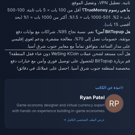
ثانية، تعطيل VPN، وتفعيل الموقع.
ما هي رسوم TrueMoney؟
أقل من 100 بات = 5 بات ثابتة. 100-500
بات = 2%. 501-1000 بات = 1.5%. أكثر من 1000 بات = 1% (بحد
أقصى 15 بات).
هل BitTopup آمن؟
نعم. نسبة نجاح 95%، شراكات مع بوابات دفع
موثقة، خصومات تصل إلى 70%، معالجة مشفرة، ودعم لغوي إقليمي
على مدار الساعة. متوافق تماماً مع معايير جنوب شرق آسيا.
هل أنت مستعد لشحن عملات WeSing KCoin دون عناء قفل المنطقة؟
قم بزيارة BitTopup للحصول على توصيل فوري وآمن مع خيارات دفع
مخصصة لمنطقة جنوب شرق آسيا. احصل على عملاتك في دقائق!
نبذة عن الكاتب
Ryan Patel
Game economy designer and virtual currency expert
with hands-on experience building in-game economies
for MMO and mobile titles.
عرض الملف الشخصي الكامل →