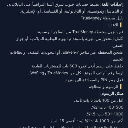
إعدادات اللغة:
تضبط حسابات جنوب شرق آسيا افتراضياً على التايلاندية،
أو الباهاسا الإندونيسية، أو التاغالوغية، أو الفيتنامية، أو الإنجليزية.
دليل محفظة TrueMoney
الإعداد
قم بتنزيل محفظة TrueMoney من المتاجر الرسمية.
أكمل التحقق من الهوية باستخدام الهوية الوطنية التايلاندية أو جواز
السفر.
اشحن المحفظة عبر متاجر 7-Eleven، أو التحويلات البنكية، أو بطاقات
الخصم.
حافظ على رصيد أدنى قدره 500 بات للمشتريات العادية.
اربط رقم الهاتف الموثق بكل من TrueMoney وWeSing.
فعل رمز PIN والمصادقة البيومترية.
الرسوم والمعالجة
هيكل الرسوم:
أقل من 100 بات: 5 بات ثابتة.
100-500 بات: 2%.
501-1000 بات: 1.5%.
أكثر من 1000 بات: 1% (بحد أقصى 15 بات).
سرعة المعالجة:
الحسابات الموثقة خلال ساعات الهدوء = 5 دقائق.