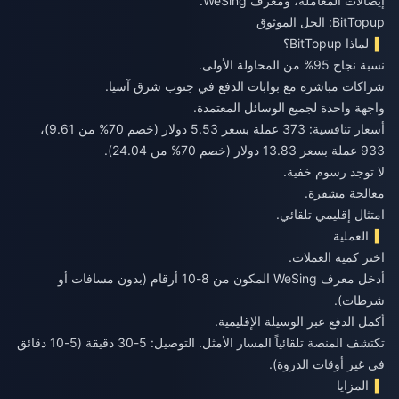
إيصالات المعاملة، ومعرف WeSing.
BitTopup: الحل الموثوق
لماذا BitTopup؟
نسبة نجاح 95% من المحاولة الأولى.
شراكات مباشرة مع بوابات الدفع في جنوب شرق آسيا.
واجهة واحدة لجميع الوسائل المعتمدة.
أسعار تنافسية: 373 عملة بسعر 5.53 دولار (خصم 70% من 9.61)،
933 عملة بسعر 13.83 دولار (خصم 70% من 24.04).
لا توجد رسوم خفية.
معالجة مشفرة.
امتثال إقليمي تلقائي.
العملية
اختر كمية العملات.
أدخل معرف WeSing المكون من 8-10 أرقام (بدون مسافات أو
شرطات).
أكمل الدفع عبر الوسيلة الإقليمية.
تكتشف المنصة تلقائياً المسار الأمثل. التوصيل: 5-30 دقيقة (5-10 دقائق
في غير أوقات الذروة).
المزايا