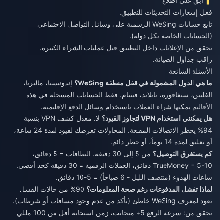
ابقَ على اطلاع
فعل إشعارات التحديثات للتطبيق.
تابع حسابات WeSing الرسمية على وسائل التواصل الاجتماعي
(الحسابات الخاصة بكل دولة).
تحقق من الإعلانات داخل التطبيق قبل عمليات الشراء الكبيرة.
راقب جداول الصيانة.
الأسئلة الشائعة
ما هي الدول المشمولة في قفل منطقة WeSing؟
إندونيسيا، ماليزيا،
الفلبين، سنغافورة، تايلاند، فيتنام. فقط الحسابات المسجلة في هذه
الأقاليم يمكنها شراء العملات باستخدام وسائل الدفع الإقليمية.
هل يمكنني استخدام VPN لتجاوز القيود؟
لا. معدل كشف VPN بنسبة
94% يحظر الاتصالات المقنعة. المحاولات تعرضك لقيود لمدة 24 ساعة،
أو تعليق لمدة 14 يوماً، أو حظر دائم.
كم يستغرق التوصيل؟
من 5 إلى 30 دقيقة. البطاقات = 5 دقائق،
TrueMoney = 5-10 دقائق، العملات الرقمية = 30 دقيقة كحد أقصى.
ساعات الهدوء (منتصف الليل - 6 صباحاً) = 5-10 دقائق.
لماذا تفشل المدفوعات رغم صحة المعلومات؟
90% من حالات الفشل
تعود لمعرف WeSing خاطئ (تأكد من عدم وجود مسافات أو شرطات).
تحقق من: سرعة الرفع 5+ ميجابت، زمن استجابة أقل من 100 مللي