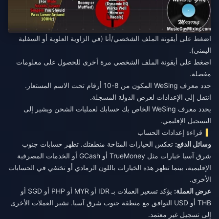
اضغط على أيقونة الملف الشخصي/أنا (في الزاوية العلوية أو السفلية
اليمنى).
اضغط على أيقونة الملف الشخصي مرة أخرى للحصول على معلومات
مفصلة.
حدد معرف WeSing المكون من 8-10 أرقام تحت الاسم المستعار.
انتقل إلى الإعدادات لعرض الدولة المسجلة.
يحدد معرف WeSing الخاص بك حسابك لعمليات الشحن ويشير إلى
التسجيل الإقليمي.
قراءة إعدادات الحساب
وسائل الدفع:
تعكس الخيارات المتاحة منطقتك. تظهر حسابات جنوب
شرق آسيا خيارات مثل TrueMoney أو GCash أو الخدمات المصرفية
الإقليمية، بينما تظهر هذه الخيارات باللون الرمادي أو تختفي في الحسابات
الأخرى.
عرض العملة:
يؤكد تسعير العملات بـ IDR أو MYR أو PHP أو SGD أو
THB أو USD التوافق مع منطقة جنوب شرق آسيا. تشير العملات الأخرى
إلى تسجيل غير معتمد.