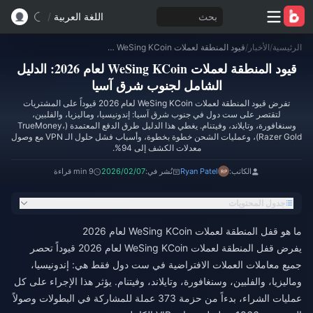
بحث
اللغة العربية
/
الرئيسية
/
الأخبار
/
قيود المنطقة لعملات WeSing KCoin لعام 2026: الدليل الشامل لجنوب شرق آسيا
قيود المنطقة لعملات WeSing KCoin لعام 2026: الدليل
الشامل لجنوب شرق آسيا
تفرض قيود المنطقة لعملات WeSing KCoin لعام 2026 قيوداً على المشتريات
لتقتصر على ست دول في جنوب شرق آسيا: إندونيسيا، وماليزيا، والفلبين،
وسنغافورة، وتايلاند، وفيتنام. يغطي هذا الدليل طرق الدفع المعتمدة (TrueMoney،
Razer Gold)، وعمليات الشحن خطوة بخطوة، وأسباب فشل حلول الـ VPN مع وصول
معدلات الكشف إلى 94%.
الكاتب:
Ryan Patel
نُشر في:
2026/02/07
9 min قراءة
جدول المحتويات
ما هو قفل المنطقة لعملات WeSing KCoin لعام 2026
يفرض قفل المنطقة لعملات WeSing KCoin لعام 2026 قيوداً تحصر
جميع معاملات العملات الافتراضية في ست دول فقط هي: إندونيسيا،
وماليزيا، والفلبين، وسنغافورة، وتايلاند، وفيتنام. يؤثر هذا الإجراء على كل
عمليات الشراء، بدءاً من حزمة 373 عملة للمشاركة في البطولات وصولاً