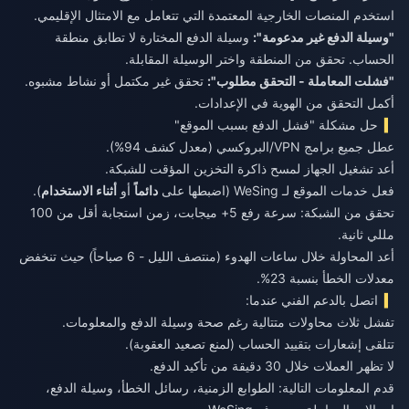
استخدم المنصات الخارجية المعتمدة التي تتعامل مع الامتثال الإقليمي.
"وسيلة الدفع غير مدعومة":
وسيلة الدفع المختارة لا تطابق منطقة
الحساب. تحقق من المنطقة واختر الوسيلة المقابلة.
"فشلت المعاملة - التحقق مطلوب":
تحقق غير مكتمل أو نشاط مشبوه.
أكمل التحقق من الهوية في الإعدادات.
حل مشكلة "فشل الدفع بسبب الموقع"
عطل جميع برامج VPN/البروكسي (معدل كشف 94%).
أعد تشغيل الجهاز لمسح ذاكرة التخزين المؤقت للشبكة.
فعل خدمات الموقع لـ WeSing (اضبطها على
دائماً
أو
أثناء الاستخدام
).
تحقق من الشبكة: سرعة رفع 5+ ميجابت، زمن استجابة أقل من 100
مللي ثانية.
أعد المحاولة خلال ساعات الهدوء (منتصف الليل - 6 صباحاً) حيث تنخفض
معدلات الخطأ بنسبة 23%.
اتصل بالدعم الفني عندما:
تفشل ثلاث محاولات متتالية رغم صحة وسيلة الدفع والمعلومات.
تتلقى إشعارات بتقييد الحساب (لمنع تصعيد العقوبة).
لا تظهر العملات خلال 30 دقيقة من تأكيد الدفع.
قدم المعلومات التالية: الطوابع الزمنية، رسائل الخطأ، وسيلة الدفع،