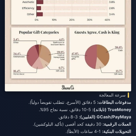
سرعة المعالجة
مدفوعات البطاقات:
5 دقائق (الأسرع، تتطلب تفويضاً دولياً).
TrueMoney (تايلاند):
5-10 دقائق، نسبة نجاح 95%.
GCash/PayMaya (الفلبين):
3-8 دقائق.
العملات الرقمية:
30 دقيقة كحد أقصى (تأكيد البلوكشين).
التحويلات البنكية:
1-4 ساعات (الأبطأ).