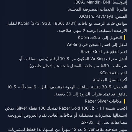
إندونيسيا: BCA، Mandiri، BNI.
ماليزيا: الخدمات المصرفية المحلية.
الفلبين: GCash، PayMaya.
تتوافق فئات الرصيد مع باقات KCoin (373، 933، 1866، 3731) لتقليل
الأرصدة المتبقية. الرصيد لا تنتهي صلاحيته.
التحويل إلى عملات KCoin
انتقل إلى قسم الشحن في WeSing.
اختر الدفع عبر Razer Gold.
أدخل معرف WeSing المكون من 8-10 أرقام (بدون مسافات أو
شرطات - 90% من حالات الفشل ناتجة عن إدخال خاطئ).
اختر باقة KCoin.
أكد تفاصيل المعاملة.
التوصيل: 5-30 دقيقة. ساعات الهدوء (منتصف الليل - 6 صباحاً) = 5-10
دقائق. قد تمتد فترات الذروة إلى 30 دقيقة.
مكافآت Razer Silver
اكسب بنسبة 1:1 - كل 100 Razer Gold تمنحك 100 نقطة Silver. يمكن
استبدالها بمشتريات مستقبلية أو مكافآت ألعاب. تقدم العروض الترويجية
مضاعفات تصل إلى 2x-3x.
تنتهي صلاحية نقاط Silver بعد 12 شهراً من كسبها، لذا خطط لمشترياتك