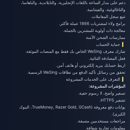
دعم على مدار الساعة باللغات الإنجليزية، والتايلاندية، والباهاسا،
والتاغالوغية، والفيتنامية.
تتبع سجل المعاملات.
برامج ولاء لمشتريات 1866 عملة فأكثر.
معالجة ذات أولوية للمشترين بالجملة.
ممارسات الشحن الآمنة
حماية الحساب
شارك معرف WeSing الخاص بك فقط مع المنصات الموثقة.
فعل المصادقة الثنائية.
اربط حسابك ببريد إلكتروني أو هاتف آمن.
تحقق من رسائل تأكيد الدفع من نطاقات WeSing الرسمية.
التعرف على الخدمات المشروعة
المؤشرات المشروعة:
تسعير واضح، لا رسوم خفية.
تشفير HTTPS.
بوابات دفع معروفة (TrueMoney, Razer Gold, GCash، البنوك
الكبرى).
مراجعات مستخدمين متسقة.
معلومات تجارية شفافة.