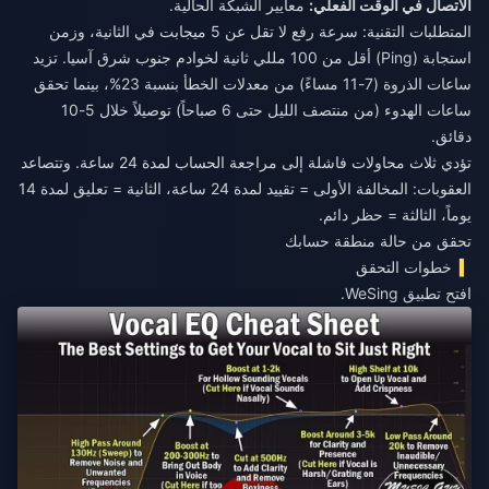
الاتصال في الوقت الفعلي:
معايير الشبكة الحالية.
المتطلبات التقنية: سرعة رفع لا تقل عن 5 ميجابت في الثانية، وزمن
استجابة (Ping) أقل من 100 مللي ثانية لخوادم جنوب شرق آسيا. تزيد
ساعات الذروة (7-11 مساءً) من معدلات الخطأ بنسبة 23%، بينما تحقق
ساعات الهدوء (من منتصف الليل حتى 6 صباحاً) توصيلاً خلال 5-10
دقائق.
تؤدي ثلاث محاولات فاشلة إلى مراجعة الحساب لمدة 24 ساعة. وتتصاعد
العقوبات: المخالفة الأولى = تقييد لمدة 24 ساعة، الثانية = تعليق لمدة 14
يوماً، الثالثة = حظر دائم.
تحقق من حالة منطقة حسابك
خطوات التحقق
افتح تطبيق WeSing.