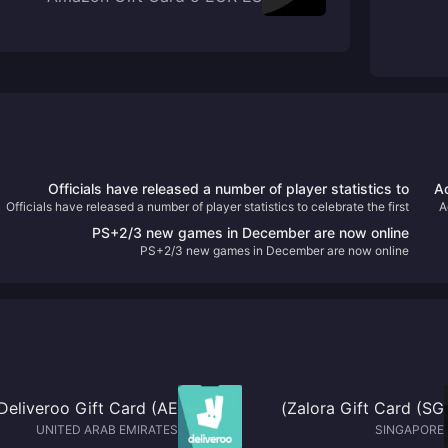
Officials have released a number of player statistics to
Ac
Officials have released a number of player statistics to celebrate the first
A
celebrate the first anniversary of "Hogwarts Legacy"
anniversary of "Hogwarts Legacy"
PS+2/3 new games in December are now online
PS+2/3 new games in December are now online
Deliveroo Gift Card (AE)
Zalora Gift Card (SG)
UNITED ARAB EMIRATES
SINGAPORE