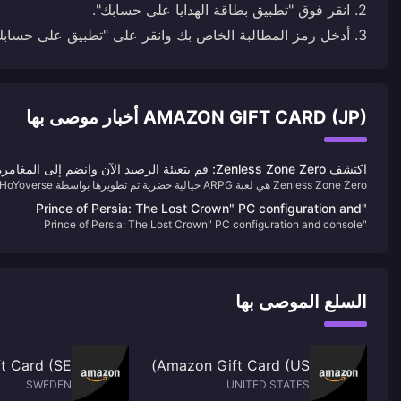
3. أدخل رمز المطالبة الخاص بك وانقر على "تطبيق على حسابك".
AMAZON GIFT CARD (JP) أخبار موصى بها
اكتشف Zenless Zone Zero: قم بتعبئة الرصيد الآن وانضم إلى المغامرة!
تدور أحداث اللعبة في مدينة New Eridu المستقبلية، وتغمر اللاعبين في عالم غيرت 
"Prince of Persia: The Lost Crown" PC configuration and
كارثة طبيعية غامضة تُعرف باسم "Hollows" الواقع. يتولى اللاعبون دور "الوكلاء" الذي
"Prince of Persia: The Lost Crown" PC configuration and console
console performance announced
يتنقلون في هذا العالم الفوضوي، ويقاتلون المخلوقات الخطرة ويكشفون الحقائق
performance announced
المخفية. تجمع اللعبة بين القتال المثير والقصص الجذابة ومجموعة متنوعة من
الشخصيات لخلق تجربة لعب فريدة من نوعها.
السلع الموصى بها
 Card (SE)
Amazon Gift Card (US)
SWEDEN
UNITED STATES