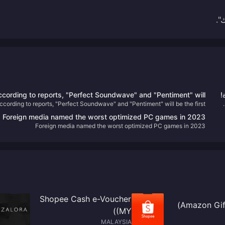
cording to reports, "Perfect Soundwave" and "Pentiment" will
Zenless Zone Zero هي لعبة ARPG خيالية حضرية تم تطويرها بواسطة HoYoverse.
ccording to reports, "Perfect Soundwave" and "Pentiment" will be the first
be the first games to log on to rival platforms.
فيه
games to log on to rival platforms.
Foreign media named the worst optimized PC games in 2023
ن
Foreign media named the worst optimized PC games in 2023
Shopee Cash e-Voucher
Amazon Gift
(MY)
MALAYSIA