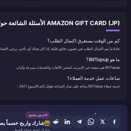
AMAZON GIFT CARD (JP) الأسئلة الشائعة حول الشحن
كم من الوقت يستغرق اكتمال الطلب؟
عادةً ما يتم اكتمال الطلب في غضون دقائق قليلة. إذا كان هناك أي تأخير، يرجى الاتصال 
ما هو BitTopup؟
BitTopup هي منصة عبر الإنترنت لشحن الألعاب والخدمات بسرعة وأمان.
ساعات عمل خدمة العملاء؟
خدمة عملاء BitTopup متاحة على مدار الساعة طوال أيام الأسبوع 24/7.
عرض محدود
شارك واربح خصماً يصل إ
شارك لفتح عجلة الحظ.