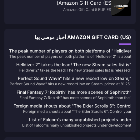
Amazon Gift Card (ES)
Amazon Gift Card 5 EUR ES
AMAZON GIFT CARD (US) أخبار موصى بها
The peak number of players on both platforms of "Helldiver
The peak number of players on both platforms of "Helldiver 2" is about
2" is about 500,000, and it has been constantly refreshing
500,000, and it has been constantly refreshing its Steam history
its Steam history recently.
"Helldiver 2" takes the lead! The new Steam sales list is
recently.
"Helldiver 2" takes the lead! The new Steam sales list is released
released
"Perfect Sound Wave" hits a new record low on Steam,
"Perfect Sound Wave" hits a new record low on Steam, priced at 81.25
priced at 81.25 yuan after discount
yuan after discount
"Final Fantasy 7: Rebirth" has more scenes of Sephiroth
"Final Fantasy 7: Rebirth" has more scenes of Sephiroth than the
than the original version, aiming to give players a deeper
original version, aiming to give players a deeper understanding
understanding
Foreign media shouts about "The Elder Scrolls 6": Control
Foreign media shouts about "The Elder Scrolls 6": Control your
your ambitions, don't be like "Starry Sky" with "high eyes
ambitions, don't be like "Starry Sky" with "high eyes and low hands"
and low hands"
List of Falcom’s many unpublished projects under
List of Falcom’s many unpublished projects under development
development