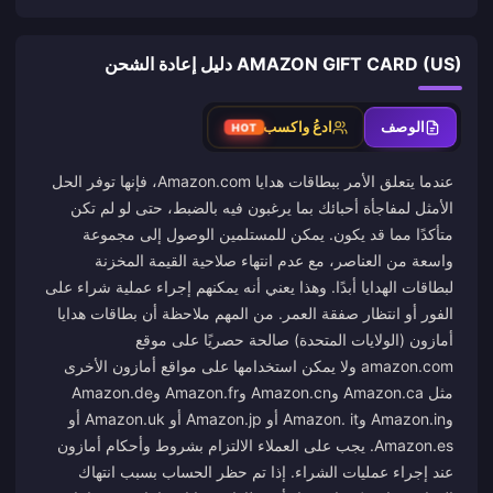
AMAZON GIFT CARD (US) دليل إعادة الشحن
الوصف
ادعُ واكسب
HOT
عندما يتعلق الأمر ببطاقات هدايا Amazon.com، فإنها توفر الحل
الأمثل لمفاجأة أحبائك بما يرغبون فيه بالضبط، حتى لو لم تكن
متأكدًا مما قد يكون. يمكن للمستلمين الوصول إلى مجموعة
واسعة من العناصر، مع عدم انتهاء صلاحية القيمة المخزنة
لبطاقات الهدايا أبدًا. وهذا يعني أنه يمكنهم إجراء عملية شراء على
الفور أو انتظار صفقة العمر. من المهم ملاحظة أن بطاقات هدايا
أمازون (الولايات المتحدة) صالحة حصريًا على موقع
amazon.com ولا يمكن استخدامها على مواقع أمازون الأخرى
مثل Amazon.ca وAmazon.cn وAmazon.fr وAmazon.de
وAmazon.in وAmazon. it أو Amazon.jp أو Amazon.uk أو
Amazon.es. يجب على العملاء الالتزام بشروط وأحكام أمازون
عند إجراء عمليات الشراء. إذا تم حظر الحساب بسبب انتهاك