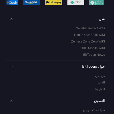
شريك
Genshin Impact Wiki
Honkai: Star Rail WIKI
Zenless Zone Zero WIKI
PUBG Mobile WIKI
BitTopup News
حول BitTopup
من نحن
الدعم
اتصل بنا
التسوق
سياسة الاسترجاع