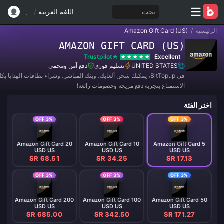
بحث
اللغة العربية
/
الرئيسية
/
Amazon Gift Card (US)
AMAZON GIFT CARD (US)
Trustpilot
Excellent
UNITED STATES
تسليم فوري
دفع آمن ومحمي
في BitTopup، يمكنك شحن ألعابك، وبثك المباشر، وشراء بطاقات الهدايا 
الاستمتاع بتجربة دفع مريحة وخصومات رائعة!
اختر الفئة
3% OFF
3% OFF
3% OFF
Amazon Gift Card 20
Amazon Gift Card 10
Amazon Gift Card 5
USD US
USD US
USD US
SR 68.51
SR 34.25
SR 17.13
3% OFF
3% OFF
3% OFF
Amazon Gift Card 200
Amazon Gift Card 100
Amazon Gift Card 50
USD US
USD US
USD US
SR 685.00
SR 342.50
SR 171.27