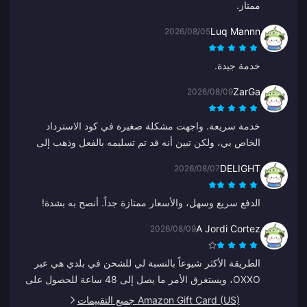
ممتاز.
Luq Mannn
2026/08/05
خدمة جيدة.
ZarGa
2026/08/09
خدمة سريعة. واجهت مشكلة صغيرة في كود الاسترداد
الخاص بي، ولكن تبين أنه قد تم تسليمه بالفعل وذهب إلى
مجلد الرسائل غير المرغوب فيها. بعد التواصل مع الدعم تم
DELIGHT
2026/08/07
حل المشكلة بتوجيه من Anna.
الدفع سريع وسهل، والأسعار ممتازة جداً. أنصح به بشدة!
A Jordi Cortez
2026/08/09
الطريقة الأكثر شيوعاً بالنسبة لي للشحن في بلدي هي عبر
OXXO، ويستغرق الأمر ما يصل إلى 48 ساعة للحصول على
الجواهر الخاصة بي.
Amazon Gift Card (US) جميع التقييمات