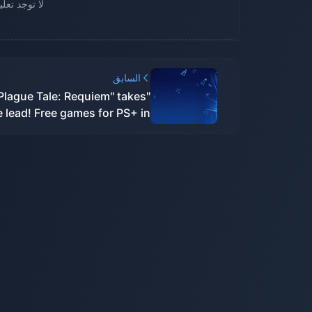
لا توجد تعل
السابق
 Plague Tale: Requiem" takes
e lead! Free games for PS+ in
January are now available