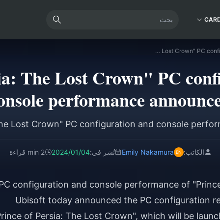
CAR
"Prince of Persia: The Lost Crown" PC configuration and console performance announced
sia: The Lost Crown" PC conf
onsole performance announc
الكاتب:
Emily Nakamura
نُشر في:
2024/01/04
2 min قراءة
Ubisoft today announced the PC configuration r
Prince of Persia: The Lost Crown", which will be launc