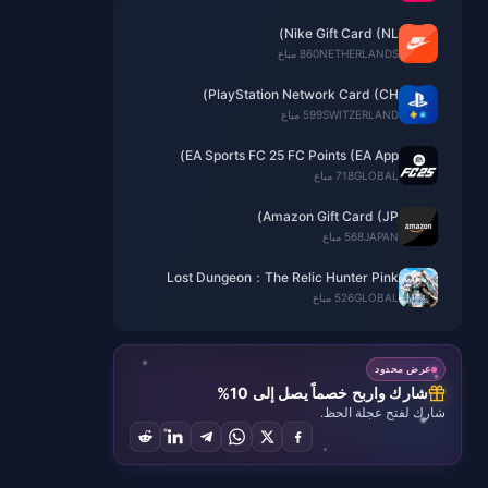
Nike Gift Card (NL)
NETHERLANDS
860 مباع
PlayStation Network Card (CH)
SWITZERLAND
599 مباع
EA Sports FC 25 FC Points (EA App)
GLOBAL
718 مباع
Amazon Gift Card (JP)
JAPAN
568 مباع
Lost Dungeon：The Relic Hunter Pink
Diamonds
GLOBAL
526 مباع
عرض محدود
شارك واربح خصماً يصل إلى 10%
شارك لفتح عجلة الحظ.