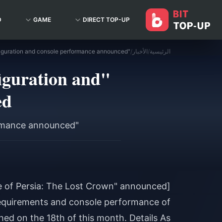
D
GAME
DIRECT TOP-UP
الرئيسية
/
الأخبار
/
iguration and
ed
"Prince of Persia: The Lost Crown" PC configuration and console performance announced
equirements and console performance of
hed on the 18th of this month. Details As