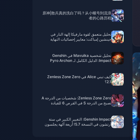
اختيار نجمة خماسية، وأخيرًا إصدار 6.0
Nordkalen قادم!
原神|散兵真的洗白了吗？从小螺号到流浪
者的心路历程
تحليل متعمق لقوة مارفيكا إلهة النار في
جينشين إمباكت: معايير إحصائيات النهاية
ودليل كامل لفوائد الأبراج
تحليل شخصية Mavuika في Genshin
Impact: الدليل الكامل لـ Pyro Archon
كيف تبني Alice في Zenless Zone Zero
2.1؟
Zenless Zone Zero: شخصيات من الدرجة A
تصبح من الدرجة S في القرص 6 للقيادة
Genshin Impact: التغيير الكبير في ستة
آرتشون في النسخة 5.7! أربعة آلهة يجلسون
على نفس الطاولة – حقًا دموع الماضي