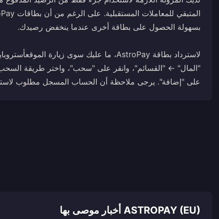
لاسترداد بطاقة AstroPay، ما عليك سوى زيارة الموقع
أستروباي
"المال" ← "القسائم"، وانقر على "سحب"، واختر طريقة السحب،
على "إضافة". يرجى ملاحظة أن الحساب المسجل مطلوب لاسترداد قيمة
ASTROPAY (EU) أخبار موصى بها