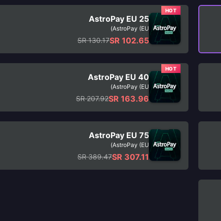
HOT
AstroPay EU 25
AstroPay (EU)
SR 102.65
SR 130.17
HOT
AstroPay EU 40
AstroPay (EU)
SR 163.96
SR 207.92
AstroPay EU 75
AstroPay (EU)
SR 307.11
SR 389.47