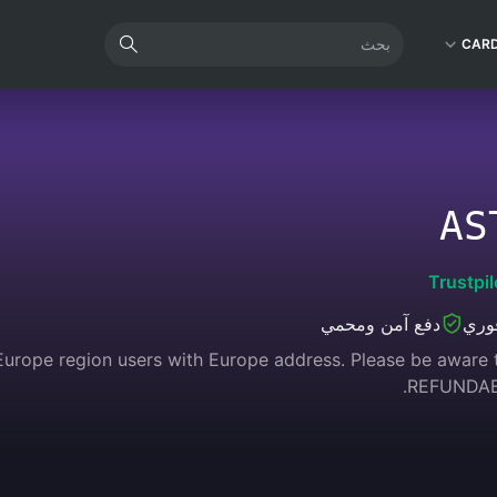
CAR
AS
Trustpil
وري
دفع آمن ومحمي
urope region users with Europe address. Please be aware 
REFUNDAB