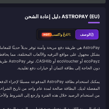
ASTROPAY (EU) دليل إعادة الشحن
الوصف
ادعُ واكسب
HOT
AstroPay هي طريقة دفع مريحة وآمنة توفر بديلاً حديثًا لل
بشكل مجهول على مواقع الترفيه والألعاب المختلفة، مما يحافظ
ecoPayz أو
يمكنك استخدام بطاقة AstroPay المدفوعة
المفضلة لديك. البطاقة صالحة لمدة عام واحد من تاريخ الشراء،
لديك المرونة اللازمة لاستخدام جزء فقط من الرصيد المدفوع 