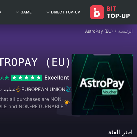
D
GAME
DIRECT TOP-UP
الرئيسية
/
AstroPay (EU)
TROPAY (EU)
Excellent
ot
EUROPEAN UNION
تسليم ف
that all purchases are NON-
LE and NON-RETURNABLE.
اختر الفئة