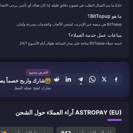
عادةً ما يتم اكتمال الطلب في غضون دقائق قليلة. إذا كان هناك أي تأخير، يرجى الاتصال 
ما هو BitTopup؟
BitTopup هي منصة عبر الإنترنت لشحن الألعاب والخدمات بسرعة وأمان.
ساعات عمل خدمة العملاء؟
خدمة عملاء BitTopup متاحة على مدار الساعة طوال أيام الأسبوع 24/7.
عرض محدود
شارك واربح خصماً يصل إ
شارك لفتح عجلة الحظ.
ASTROPAY (EU) آراء العملاء حول الشحن
إجمالي التقييمات:
943
متوسط التقييمات
.2