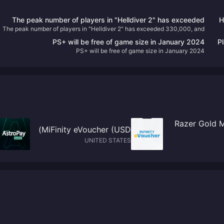
The peak number of players in "Helldiver 2" has exceeded
"
The peak number of players in "Helldiver 2" has exceeded 330,000, and
30,000, and the official is working hard to increase the server
the official is working hard to increase the server capacity
capacity
PS+ will be free of game size in January 2024
P
PS+ will be free of game size in January 2024
Razer Gold 
MiFinity eVoucher (USD)
UNITED STATES