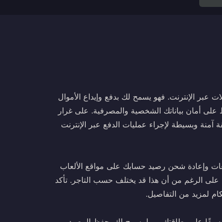
معاملات عبر الإنترنت. فهو يسمح لك بدفع وإيداع الأموال
 على أمان بياناتك الشخصية والمصرفية. على غرار
 ecoVoucher أو CASHlib، توفر AstroPay طريقة آمنة وبسيطة لإجراء عمليات الدفع عبر الإنترنت
 مسبقًا لإجراء الدفعات وإعادة شحن رصيد حسابك على مواقع الألعاب
 على الرغم من أن هذا قد يختلف حسب التاجر. تأكد
مسبقًا على بطاقتك، مما يسمح لك بحفظ الرصيد