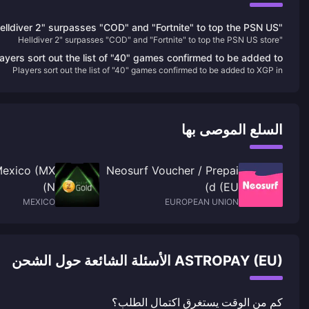
Helldiver 2" surpasses "COD" and "Fortnite" to top the PSN US
"Helldiver 2" surpasses "COD" and "Fortnite" to top the PSN US store
store
layers sort out the list of "40" games confirmed to be added to
Players sort out the list of "40" games confirmed to be added to XGP in
XGP in 2024
2024
السلع الموصى بها
Mexico (MX
Neosurf Voucher / Prepai
N)
d (EU)
MEXICO
EUROPEAN UNION
ASTROPAY (EU) الأسئلة الشائعة حول الشحن
كم من الوقت يستغرق اكتمال الطلب؟