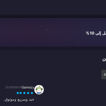
لى 10%
4
Gamezy
2026/08/04
جيد وسريع وموثوق.