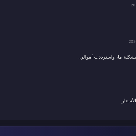
20
202
شكلة ما، واسترددت أموالي.
لأسعار.