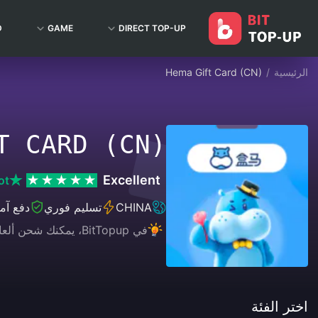
D
GAME
DIRECT TOP-UP
الرئيسية
/
Hema Gift Card (CN)
T CARD (CN)
Excellent
ot
CHINA
تسليم فوري
دفع آم
في BitTopup، يمكنك شحن ألعابك، وبثك المباشر، وشراء بطاقات الهدايا بكل سهولة، مع الاستمتاع بتجربة دفع مريحة وخصومات رائعة!
اختر الفئة