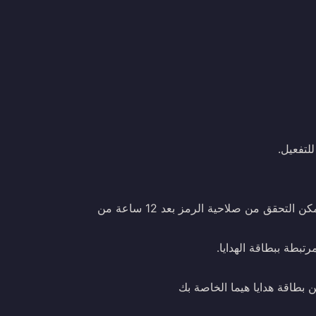
- يوصى باسترداد بطاقة هدايا هيما (CN) فور استلام الرمز. لا يمكن التحقق من صلاحية الرمز بعد 12 ساعة من