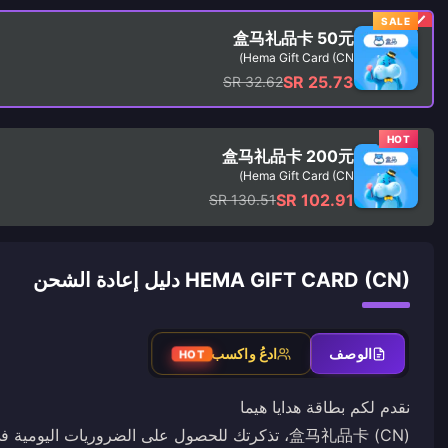
SALE
盒马礼品卡 50元
Hema Gift Card (CN)
SR 25.73
SR 32.62
HOT
盒马礼品卡 200元
Hema Gift Card (CN)
SR 102.91
SR 130.51
HEMA GIFT CARD (CN) دليل إعادة الشحن
الوصف
ادعُ واكسب
HOT
盒马礼品卡 (CN)، تذكرتك للحصول على الضروريات اليومي