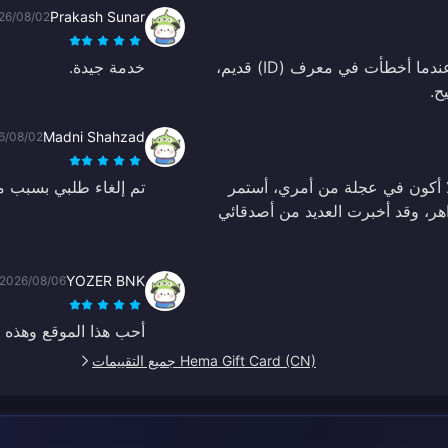
Prakash Sunar
26/08/02
إنه الأفضل والأرخص، سريع وآمن جداً لشحن الحسابات. عندما أخطأت في معرف (ID) قديم،
خدمة جيدة.
Madni Shahzad
6/08/02
أكون في عجلة من أمري، أستمر
تم إلغاء طلبي بسبب م
اهر، وقد أخبرت العديد من أصدقائي
YOZER BNK
2026/08/06
أحب هذا الموقع وهذه ا
Hema Gift Card (CN) جميع التقييمات