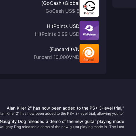
GoCash (Global)
GoCash US$ 5
HitPoints USD
HitPoints 0.99 USD
Funcard (VN)
Funcard 10,000VND
"Alan Killer 2" has now been added to the PS+ 3-level trial,
Alan Killer 2" has now been added to the PS+ 3-level trial, allowing you to
allowing you to experience 3 hours of game content
experience 3 hours of game content
Naughty Dog released a demo of the new guitar playing mode
Naughty Dog released a demo of the new guitar playing mode in "The Last
in "The Last of Us Part II: HD Remastered Edition"
of Us Part II: HD Remastered Edition"