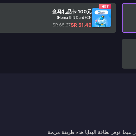
HOT
盒马礼品卡 100元
Hema Gift Card (CN)
SR 51.46
SR 65.27
ة في هيما. توفر بطاقة الهدايا هذه طريقة مريحة